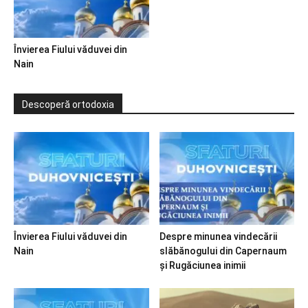
Învierea Fiului văduvei din
Nain
Descoperă ortodoxia
Învierea Fiului văduvei din
Despre minunea vindecării
Nain
slăbănogului din Capernaum
și Rugăciunea inimii