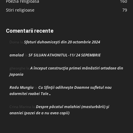
Poezia religioasă
160
Stiri religioase
79
Comentarii recente
Sfaturi duhovnicești din 20 octombrie 2024
Doina
la
amalad
SF SILUAN ATHONITUL -11/ 24 SEPEMBRIE
la
A început construcţia primei mănăstiri ortodoxe din
gheorghe
la
Japonia
Radu Mungiu
Cu Sfinții odihnește Doamne sufletul nou
la
adormitei roabei Tale…
Despre păcatul malahiei (masturbării) şi
Crina Marina
la
onaniei (pazei de a nu avea copii)