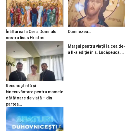
Înălțarea la Cer a Domnului
Dumnezeu…
nostru Iisus Hristos
Marșul pentru viață la cea de-
a II-a ediție în s. Lucășeuca,...
Recunoștință și
binecuvântare pentru mamele
dătătoare de viață – din
partea...