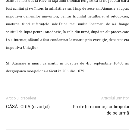
Sfântul a fost dus la Kiev în faţa unui tribunal religios ca să fie judecat dar a
fost achitat şi s-a întors la mănăstirea sa. Timp de zece ani Atanasie a luptat
împotriva oamenilor răuvoitori, pentru triumful netulburat al ortodoxiei,
marturie fiind suferinţele sale.După mai multe încercări de a-i frânge
spiritul de luptă pentru ortodoxie, în cele din urmă, după un alt proces care
i s-a intentat, sfântul a fost condamnat la moarte prin execuţie, deoarece era
împotriva Uniaţilor.
Sf. Atanasie a murit ca martir în noaptea de 4/5 septembrie 1648, iar
dezgroparea moaştelor s-a făcut în 20 iulie 1679.
Articolul precedent
Articolul următor
CĂSĂTORIA (divorţul)
Profeţi mincinoşi ai timpului
de pe urmă