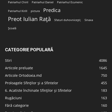
Patriarhul Chiril
Patriarhul Daniel
Patriarhul Ecumenic
Predica
Patriarhul Kirill
pictura
Preot Iulian Rață
Sfaturi duhovnicești;
Sinaxa
Școală
CATEGORIE POPULARĂ
Stiri
4086
Articole preluate
1645
Articole Ortodoxia.md
750
Proloagele Sfinților și a Sfintelor
455
6. Acatiste închinate Sfinților și Sfintelor
183
Rugăciuni
163
Fără categorie
160