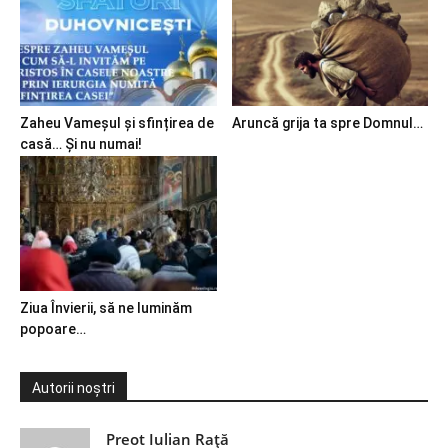
Zaheu Vameșul și sfințirea de
Aruncă grija ta spre Domnul…
casă… Și nu numai!
Ziua Învierii, să ne luminăm
popoare…
Autorii noștri
Preot Iulian Raţă