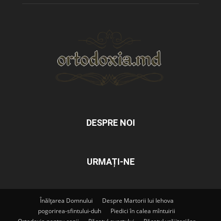
DESPRE NOI
URMAȚI-NE
Înălțarea Domnului
Despre Martorii lui Iehova
pogorirea-sfintului-duh
Piedici în calea mîntuirii