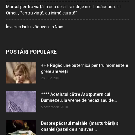
Marșul pentru viață la cea de-a II-a ediție în s. Lucășeuca, r-l
Orhei: „Pentru viață, cu inimă curată”
Învierea Fiului văduvei din Nain
POSTĂRI POPULARE
+++ Rugăciune puternică pentru momentele
grele ale vieţii
28 iulie 2010
**** Acatistul către Atotputernicul
Dumnezeu, la vreme de necaz sau de...
5 octombrie 2010
Despre păcatul malahiei (masturbării) şi
onaniei (pazei de a nu avea...