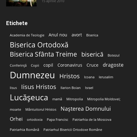
15 aprilie 2010
Etichete
Anul nou
avort
Academia de Teologie
Biserica
Biserica Ortodoxă
Biserica Sfânta Treime
biserică
Botezul
dragoste
copil
Coronavirus
Cruce
Conferință
Copii
Dumnezeu
Hristos
Icoana
Ierusalim
Iisus Hristos
Iisus
Ilarion Boian
Israel
Lucășeuca
mamă
Mitropolia
Mitropolia Moldovei;
Nașterea Domnului
moarte
Mântuitorul Hristos
Orhei
ortodoxia
Papa Francisc
Patriarhia de la Moscova
Patriarhia Română
Patriarhul Bisericii Ortodoxe Române