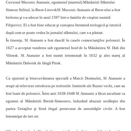
Cuviosul Mucenic Atanasie, egumenul (staretul) Mănăstirii Sfântului
Simeon Stilitul, la Brest-LitovskSf. Mucenic Atanasie al Brest-ului a fost
bielorus şi s-a născut în anul 1597 într-o familie de creştini numită
Filipovici. El a fost bine educat şi cunoştea literatură teologică şi istorică
după cum se poate vedea în jurnalul sfântului, care s-a păstrat.
În tinereţe, Sf. Atanasie a fost dascăl în casele comercianţilor polonezi. În
1627 a acceptat tunderea sub egumenul Iosif de la Mănăstirea Sf. Duh din
Vilensk. Sf. Atanasie a fost numit ieromonah în 1632 şi ales stareţ al
Mănăstirii Duboisk de lângă Pinsk.
Cu ajutorul şi binecuvântarea specială a Maicii Domnului, Sf. Atanasie a
reuşit să reînvieze ortodoxia pe teritoriile limitrofe ale Rusiei vechi, care au
fost luate de polonezi. Între anii 1638-1648 Sf. Atanasie a făcut ascultare ca
egumen al Mănăstirii Bretsk-Simeonov, îndurând abuzuri nesfârşite din
partea Uniaţilor şi fiind ilegal persecutat de autorităţile civile. A fost
întemniţat de trei ori.