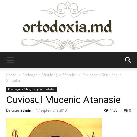
Ortodoxia.md
Acasă
Proloagele Sfinților și a Sfintelor
Proloagele Sfinților și a
Sfintelor
Proloagele Sfinților și a Sfintelor
Cuviosul Mucenic Atanasie
De către
admin
-
17 septembrie 2010
1458
0