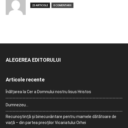
23 ARTICOLE
0 COMENTARII
ALEGEREA EDITORULUI
Articole recente
Înălțarea la Cer a Domnului nostru Iisus Hristos
Dumnezeu…
Recunoștință și binecuvântare pentru mamele dătătoare de
viață – din partea preoților Vicariatului Orhei