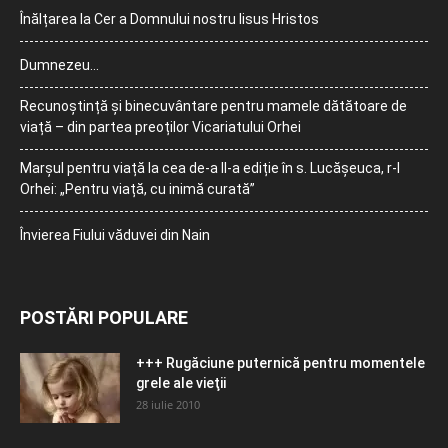
Înălțarea la Cer a Domnului nostru Iisus Hristos
Dumnezeu…
Recunoștință și binecuvântare pentru mamele dătătoare de
viață – din partea preoților Vicariatului Orhei
Marșul pentru viață la cea de-a II-a ediție în s. Lucășeuca, r-l
Orhei: „Pentru viață, cu inimă curată”
Învierea Fiului văduvei din Nain
POSTĂRI POPULARE
+++ Rugăciune puternică pentru momentele
grele ale vieţii
28 iulie 2010