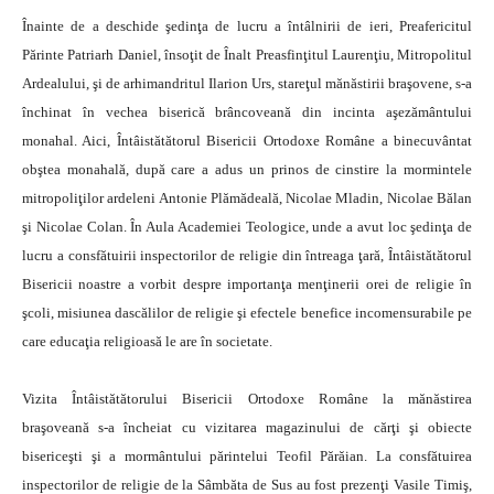
Înainte de a deschide şedinţa de lucru a întâlnirii de ieri, Preafericitul
Părinte Patriarh Daniel, însoţit de Înalt Preasfinţitul Laurenţiu, Mitropolitul
Ardealului, şi de arhimandritul Ilarion Urs, stareţul mănăstirii braşovene, s-a
închinat în vechea biserică brâncoveană din incinta aşezământului
monahal. Aici, Întâistătătorul Bisericii Ortodoxe Române a binecuvântat
obştea monahală, după care a adus un prinos de cinstire la mormintele
mitropoliţilor ardeleni Antonie Plămădeală, Nicolae Mladin, Nicolae Bălan
şi Nicolae Colan. În Aula Academiei Teologice, unde a avut loc şedinţa de
lucru a consfătuirii inspectorilor de religie din întreaga ţară, Întâistătătorul
Bisericii noastre a vorbit despre importanţa menţinerii orei de religie în
şcoli, misiunea dascălilor de religie şi efectele benefice incomensurabile pe
care educaţia religioasă le are în societate.
Vizita Întâistătătorului Bisericii Ortodoxe Române la mănăstirea
braşoveană s-a încheiat cu vizitarea magazinului de cărţi şi obiecte
bisericeşti şi a mormântului părintelui Teofil Părăian. La consfătuirea
inspectorilor de religie de la Sâmbăta de Sus au fost prezenţi Vasile Timiş,