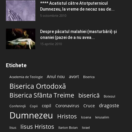
**** Acatistul către Atotputernicul
Dumnezeu, la vreme de necaz sau de...
5 octombrie 2010
Despre păcatul malahiei (masturbării) şi
onaniei (pazei de a nu avea...
15 aprilie 2010
Etichete
Anul nou
avort
Academia de Teologie
Biserica
Biserica Ortodoxă
Biserica Sfânta Treime
biserică
Botezul
dragoste
copil
Coronavirus
Cruce
Conferință
Copii
Dumnezeu
Hristos
Icoana
Ierusalim
Iisus Hristos
Iisus
Ilarion Boian
Israel