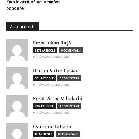
Ziua Învierii, să ne luminăm
popoare…
Autorii noștri
Preot Iulian Raţă
3878 ARTICOLE
6 COMENTARII
http://www.ortodoxia.md
Diacon Victor Casian
581 ARTICOLE
5 COMENTARII
http://www.ortodoxia.md
Preot Victor Mihalachi
210 ARTICOLE
1 COMENTARII
http://www.ortodoxia.md
Cvasniuc Tatiana
88 ARTICOLE
0 COMENTARII