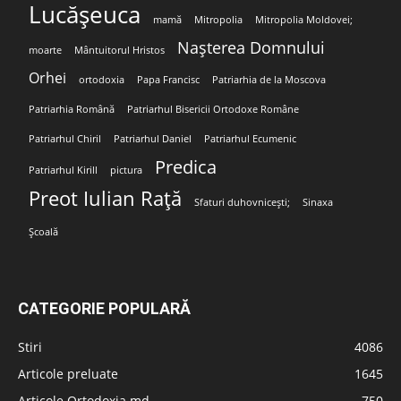
Lucășeuca
mamă
Mitropolia
Mitropolia Moldovei;
Nașterea Domnului
moarte
Mântuitorul Hristos
Orhei
ortodoxia
Papa Francisc
Patriarhia de la Moscova
Patriarhia Română
Patriarhul Bisericii Ortodoxe Române
Patriarhul Chiril
Patriarhul Daniel
Patriarhul Ecumenic
Predica
Patriarhul Kirill
pictura
Preot Iulian Rață
Sfaturi duhovnicești;
Sinaxa
Școală
CATEGORIE POPULARĂ
Stiri
4086
Articole preluate
1645
Articole Ortodoxia.md
750