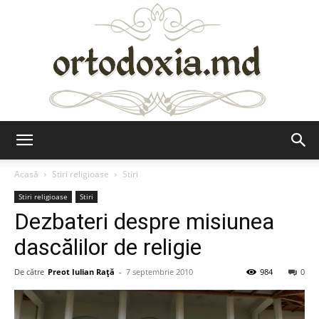
Ortodoxia.md
Acasă
Stiri religioase
Stiri
Stiri religioase
Stiri
Dezbateri despre misiunea
dascălilor de religie
De către
Preot Iulian Raţă
-
7 septembrie 2010
984
0