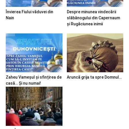
Învierea Fiului văduvei din
Despre minunea vindecării
Nain
slăbănogului din Capernaum
și Rugăciunea inimii
Zaheu Vameșul și sfințirea de
Aruncă grija ta spre Domnul…
casă… Și nu numai!