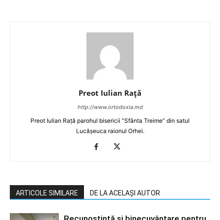
Preot Iulian Raţă
http://www.ortodoxia.md
Preot Iulian Rață parohul bisericii ”Sfânta Treime” din satul
Lucășeuca raionul Orhei.
ARTICOLE SIMILARE
DE LA ACELAȘI AUTOR
Recunoștință și binecuvântare pentru