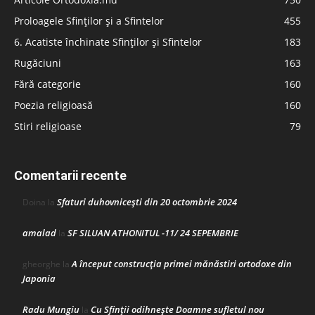
Proloagele Sfinților și a Sfintelor
455
6. Acatiste închinate Sfinților și Sfintelor
183
Rugăciuni
163
Fără categorie
160
Poezia religioasă
160
Stiri religioase
79
Comentarii recente
Sfaturi duhovnicești din 20 octombrie 2024
Doina
la
amalad
SF SILUAN ATHONITUL -11/ 24 SEPEMBRIE
la
A început construcţia primei mănăstiri ortodoxe din
gheorghe
la
Japonia
Radu Mungiu
Cu Sfinții odihnește Doamne sufletul nou
la