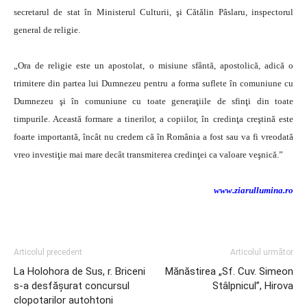
secretarul de stat în Ministerul Culturii, şi Cătălin Pâslaru, inspectorul
general de religie.
„Ora de religie este un apostolat, o misiune sfântă, apostolică, adică o
trimitere din partea lui Dumnezeu pentru a forma suflete în comuniune cu
Dumnezeu şi în comuniune cu toate generaţiile de sfinţi din toate
timpurile. Această formare a tinerilor, a copiilor, în credinţa creştină este
foarte importantă, încât nu credem că în România a fost sau va fi vreodată
vreo investiţie mai mare decât transmiterea credinţei ca valoare veşnică.”
www.ziarullumina.ro
Articolul precedent
Articolul următor
La Holohora de Sus, r. Briceni
Mănăstirea „Sf. Cuv. Simeon
s-a desfăşurat concursul
Stâlpnicul”, Hirova
clopotarilor autohtoni