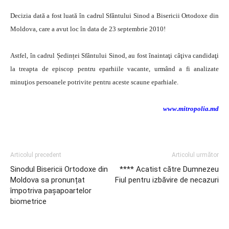
Decizia dată a fost luată în cadrul Sfântului Sinod a Bisericii Ortodoxe din
Moldova, care a avut loc în data de 23 septembrie 2010!
Astfel, în cadrul Ședinței Sfântului Sinod, au fost înaintaţi câţiva candidaţi
la treapta de episcop pentru eparhiile vacante, urmând a fi analizate
minuţios persoanele potrivite pentru aceste scaune eparhiale.
www.mitropolia.md
Articolul precedent
Articolul următor
Sinodul Bisericii Ortodoxe din
**** Acatist către Dumnezeu
Moldova sa pronunțat
Fiul pentru izbăvire de necazuri
împotriva pașapoartelor
biometrice