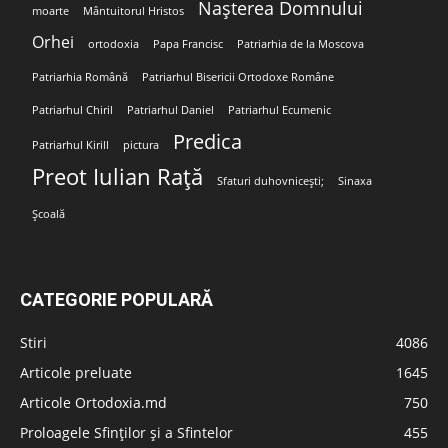
Nașterea Domnului
moarte
Mântuitorul Hristos
Orhei
ortodoxia
Papa Francisc
Patriarhia de la Moscova
Patriarhia Română
Patriarhul Bisericii Ortodoxe Române
Patriarhul Chiril
Patriarhul Daniel
Patriarhul Ecumenic
Predica
Patriarhul Kirill
pictura
Preot Iulian Rață
Sfaturi duhovnicești;
Sinaxa
Școală
CATEGORIE POPULARĂ
Stiri
4086
Articole preluate
1645
Articole Ortodoxia.md
750
Proloagele Sfinților și a Sfintelor
455