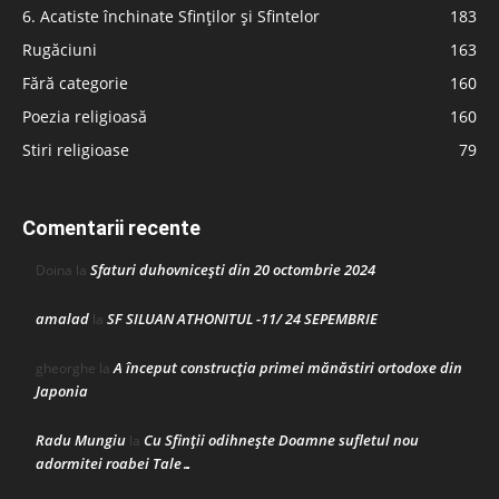
6. Acatiste închinate Sfinților și Sfintelor
183
Rugăciuni
163
Fără categorie
160
Poezia religioasă
160
Stiri religioase
79
Comentarii recente
Sfaturi duhovnicești din 20 octombrie 2024
Doina
la
amalad
SF SILUAN ATHONITUL -11/ 24 SEPEMBRIE
la
A început construcţia primei mănăstiri ortodoxe din
gheorghe
la
Japonia
Radu Mungiu
Cu Sfinții odihnește Doamne sufletul nou
la
adormitei roabei Tale…