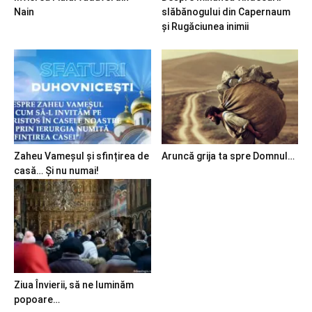
Nain
slăbănogului din Capernaum
și Rugăciunea inimii
Zaheu Vameșul și sfințirea de
Aruncă grija ta spre Domnul…
casă… Și nu numai!
Ziua Învierii, să ne luminăm
popoare…