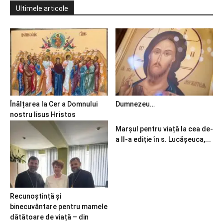
Ultimele articole
Înălțarea la Cer a Domnului
Dumnezeu…
nostru Iisus Hristos
Marșul pentru viață la cea de-
a II-a ediție în s. Lucășeuca,...
Recunoștință și
binecuvântare pentru mamele
dătătoare de viață – din