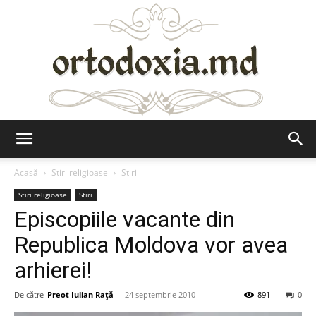
Ortodoxia.md
Acasă
Stiri religioase
Stiri
Stiri religioase
Stiri
Episcopiile vacante din
Republica Moldova vor avea
arhierei!
De către
Preot Iulian Raţă
-
24 septembrie 2010
891
0