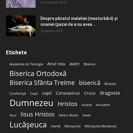
5 octombrie 2010
Despre păcatul malahiei (masturbării) şi
onaniei (pazei de a nu avea...
15 aprilie 2010
Etichete
Anul nou
avort
Academia de Teologie
Biserica
Biserica Ortodoxă
Biserica Sfânta Treime
biserică
Botezul
dragoste
copil
Coronavirus
Cruce
Conferință
Copii
Dumnezeu
Hristos
Icoana
Ierusalim
Iisus Hristos
Iisus
Ilarion Boian
Israel
Lucășeuca
mamă
Mitropolia
Mitropolia Moldovei;