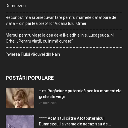
Dumnezeu…
Recunoștință și binecuvântare pentru mamele dătătoare de
viață – din partea preoților Vicariatului Orhei
Marșul pentru viață la cea de-a II-a ediție în s. Lucășeuca, r-l
Orhei: „Pentru viață, cu inimă curată”
Învierea Fiului văduvei din Nain
POSTĂRI POPULARE
+++ Rugăciune puternică pentru momentele
grele ale vieţii
28 iulie 2010
**** Acatistul către Atotputernicul
Dumnezeu, la vreme de necaz sau de...