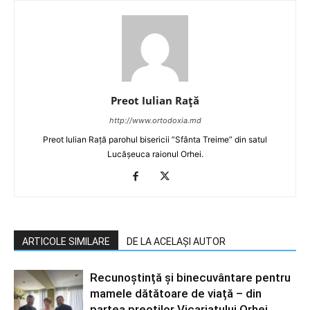
Preot Iulian Raţă
http://www.ortodoxia.md
Preot Iulian Rață parohul bisericii ”Sfânta Treime” din satul
Lucășeuca raionul Orhei.
ARTICOLE SIMILARE
DE LA ACELAȘI AUTOR
Recunoștință și binecuvântare pentru
mamele dătătoare de viață – din
partea preoților Vicariatului Orhei