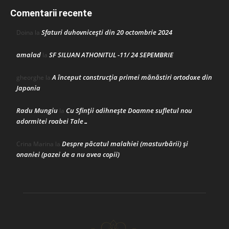
Comentarii recente
Sfaturi duhovnicești din 20 octombrie 2024
Doina
la
amalad
SF SILUAN ATHONITUL -11/ 24 SEPEMBRIE
la
A început construcţia primei mănăstiri ortodoxe din
gheorghe
la
Japonia
Radu Mungiu
Cu Sfinții odihnește Doamne sufletul nou
la
adormitei roabei Tale…
Despre păcatul malahiei (masturbării) şi
Crina Marina
la
onaniei (pazei de a nu avea copii)