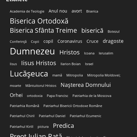
Anul nou
avort
Academia de Teologie
Biserica
Biserica Ortodoxă
Biserica Sfânta Treime
biserică
Botezul
dragoste
copil
Coronavirus
Cruce
Conferință
Copii
Dumnezeu
Hristos
Icoana
Ierusalim
Iisus Hristos
Iisus
Ilarion Boian
Israel
Lucășeuca
mamă
Mitropolia
Mitropolia Moldovei;
Nașterea Domnului
moarte
Mântuitorul Hristos
Orhei
ortodoxia
Papa Francisc
Patriarhia de la Moscova
Patriarhia Română
Patriarhul Bisericii Ortodoxe Române
Patriarhul Chiril
Patriarhul Daniel
Patriarhul Ecumenic
Predica
Patriarhul Kirill
pictura
Preot Iulian Rață