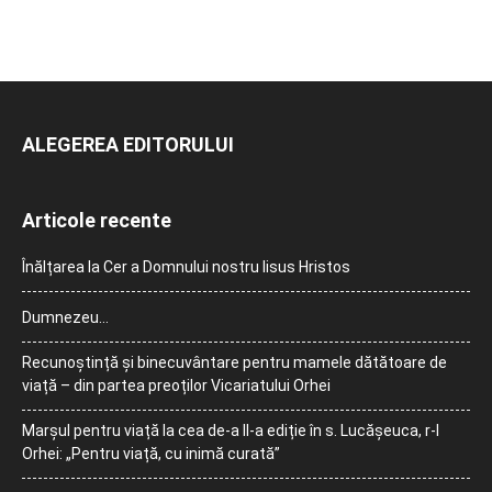
ALEGEREA EDITORULUI
Articole recente
Înălțarea la Cer a Domnului nostru Iisus Hristos
Dumnezeu…
Recunoștință și binecuvântare pentru mamele dătătoare de
viață – din partea preoților Vicariatului Orhei
Marșul pentru viață la cea de-a II-a ediție în s. Lucășeuca, r-l
Orhei: „Pentru viață, cu inimă curată”