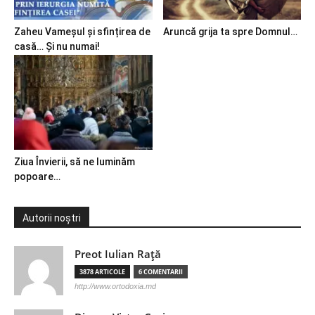
Zaheu Vameșul și sfințirea de
Aruncă grija ta spre Domnul…
casă… Și nu numai!
Ziua Învierii, să ne luminăm
popoare…
Autorii noștri
Preot Iulian Raţă
3878 ARTICOLE
6 COMENTARII
http://www.ortodoxia.md