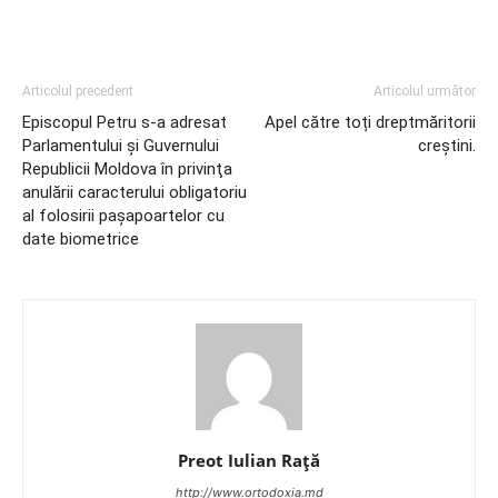
Articolul precedent
Articolul următor
Episcopul Petru s-a adresat
Apel către toți dreptmăritorii
Parlamentului şi Guvernului
creștini.
Republicii Moldova în privinţa
anulării caracterului obligatoriu
al folosirii paşapoartelor cu
date biometrice
Preot Iulian Raţă
http://www.ortodoxia.md