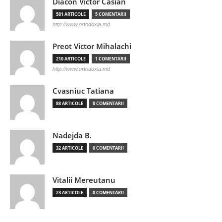
Diacon Victor Casian
581 ARTICOLE
5 COMENTARII
http://www.ortodoxia.md
Preot Victor Mihalachi
210 ARTICOLE
1 COMENTARII
http://www.ortodoxia.md
Cvasniuc Tatiana
88 ARTICOLE
0 COMENTARII
Nadejda B.
32 ARTICOLE
0 COMENTARII
Vitalii Mereutanu
23 ARTICOLE
0 COMENTARII