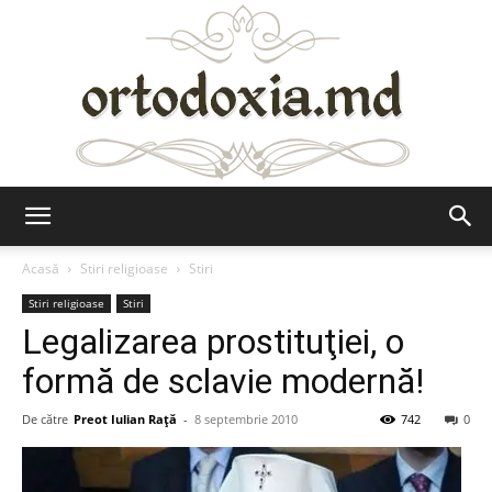
Ortodoxia.md
Acasă
Stiri religioase
Stiri
Stiri religioase
Stiri
Legalizarea prostituţiei, o
formă de sclavie modernă!
De către
Preot Iulian Raţă
-
8 septembrie 2010
742
0