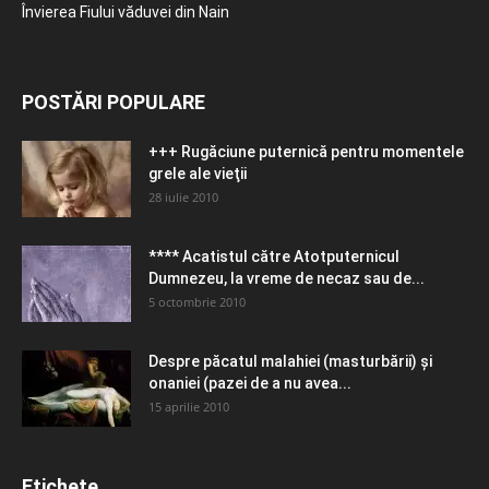
Învierea Fiului văduvei din Nain
POSTĂRI POPULARE
+++ Rugăciune puternică pentru momentele
grele ale vieţii
28 iulie 2010
**** Acatistul către Atotputernicul
Dumnezeu, la vreme de necaz sau de...
5 octombrie 2010
Despre păcatul malahiei (masturbării) şi
onaniei (pazei de a nu avea...
15 aprilie 2010
Etichete