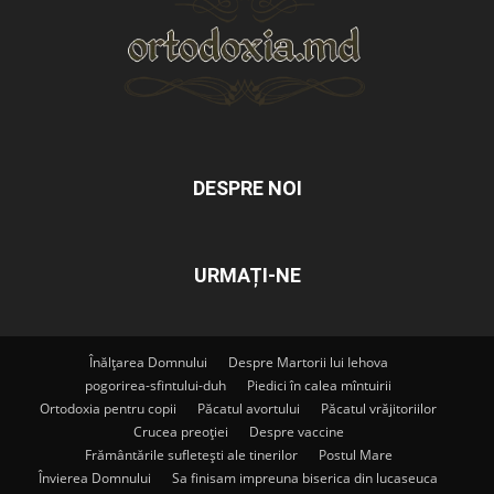
DESPRE NOI
URMAȚI-NE
Înălțarea Domnului
Despre Martorii lui Iehova
pogorirea-sfintului-duh
Piedici în calea mîntuirii
Ortodoxia pentru copii
Păcatul avortului
Păcatul vrăjitoriilor
Crucea preoției
Despre vaccine
Frământările sufletești ale tinerilor
Postul Mare
Învierea Domnului
Sa finisam impreuna biserica din lucaseuca