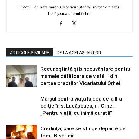
Preot Iulian Rață parohul bisericii ”Sfânta Treime” din satul
Lucășeuca raionul Orhei.
ARTICOLE SIMILARE
DE LA ACELAȘI AUTOR
Recunoștință și binecuvântare pentru
mamele dătătoare de viață – din
partea preoților Vicariatului Orhei
Marșul pentru viață la cea de-a II-a
ediție în s. Lucășeuca, r-l Orhei:
„Pentru viață, cu inimă curată”
Credința, care se stinge departe de
focul Bisericii