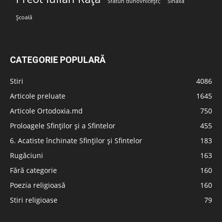
Sfaturi duhovnicești;
Sinaxa
Școală
CATEGORIE POPULARĂ
Stiri
4086
Articole preluate
1645
Articole Ortodoxia.md
750
Proloagele Sfinților și a Sfintelor
455
6. Acatiste închinate Sfinților și Sfintelor
183
Rugăciuni
163
Fără categorie
160
Poezia religioasă
160
Stiri religioase
79