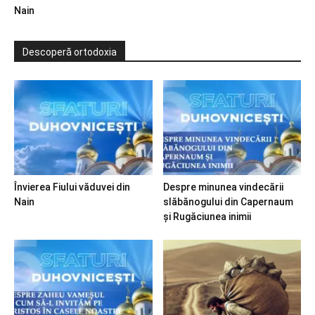
Nain
Descoperă ortodoxia
Învierea Fiului văduvei din
Despre minunea vindecării
Nain
slăbănogului din Capernaum
și Rugăciunea inimii