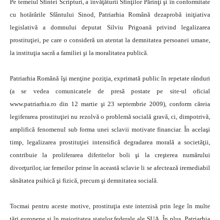
Pe temeiul Sfintei Scripturi, a învăţăturii Sfinţilor Părinţi şi în conformitate
cu hotărârile Sfântului Sinod, Patriarhia Română dezaprobă iniţiativa
legislativă a domnului deputat Silviu Prigoană privind legalizarea
prostituţiei, pe care o consideră un atentat la demnitatea persoanei umane,
la instituţia sacră a familiei şi la moralitatea publică.
Patriarhia Română îşi menţine poziţia, exprimată public în repetate rânduri
(a se vedea comunicatele de presă postate pe site-ul oficial
www.patriarhia.ro din 12 martie şi 23 septembrie 2009), conform căreia
legiferarea prostituţiei nu rezolvă o problemă socială gravă, ci, dimpotrivă,
amplifică fenomenul sub forma unei sclavii motivate financiar. În acelaşi
timp, legalizarea prostituţiei intensifică degradarea morală a societăţii,
contribuie la proliferarea diferitelor boli şi la creşterea numărului
divorţurilor, iar femeilor prinse în această sclavie li se afectează iremediabil
sănătatea psihică şi fizică, precum şi demnitatea socială.
Tocmai pentru aceste motive, prostituţia este interzisă prin lege în multe
ţări europene şi în majoritatea statelor federale ale SUA. În plus, Patriarhia