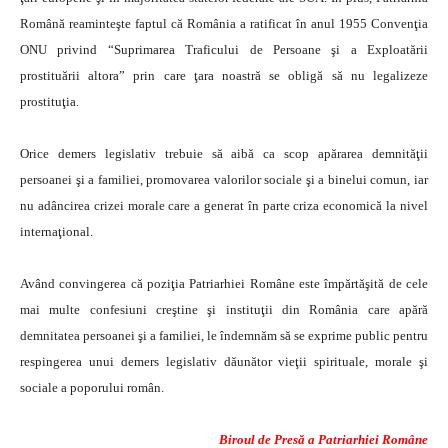
Română reaminteşte faptul că România a ratificat în anul 1955 Convenţia
ONU privind “Suprimarea Traficului de Persoane şi a Exploatării
prostituării altora” prin care ţara noastră se obligă să nu legalizeze
prostituţia.
Orice demers legislativ trebuie să aibă ca scop apărarea demnităţii
persoanei şi a familiei, promovarea valorilor sociale şi a binelui comun, iar
nu adâncirea crizei morale care a generat în parte criza economică la nivel
internaţional.
Având convingerea că poziţia Patriarhiei Române este împărtăşită de cele
mai multe confesiuni creştine şi instituţii din România care apără
demnitatea persoanei şi a familiei, le îndemnăm să se exprime public pentru
respingerea unui demers legislativ dăunător vieţii spirituale, morale şi
sociale a poporului român.
Biroul de Presă a Patriarhiei Române