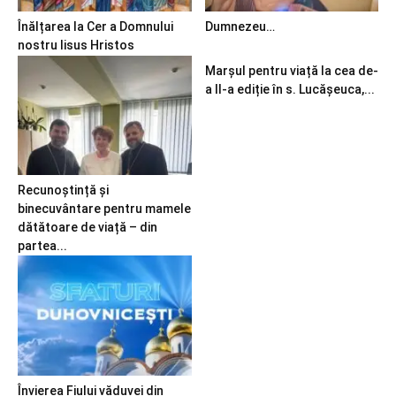
Înălțarea la Cer a Domnului
Dumnezeu…
nostru Iisus Hristos
Marșul pentru viață la cea de-
a II-a ediție în s. Lucășeuca,...
Recunoștință și
binecuvântare pentru mamele
dătătoare de viață – din
partea...
Învierea Fiului văduvei din