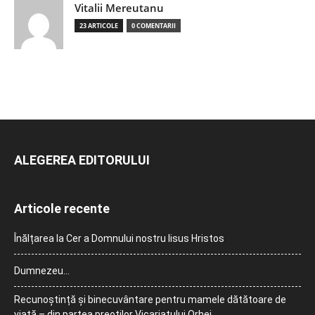
Vitalii Mereutanu
23 ARTICOLE
0 COMENTARII
ALEGEREA EDITORULUI
Articole recente
Înălțarea la Cer a Domnului nostru Iisus Hristos
Dumnezeu…
Recunoștință și binecuvântare pentru mamele dătătoare de
viață – din partea preoților Vicariatului Orhei