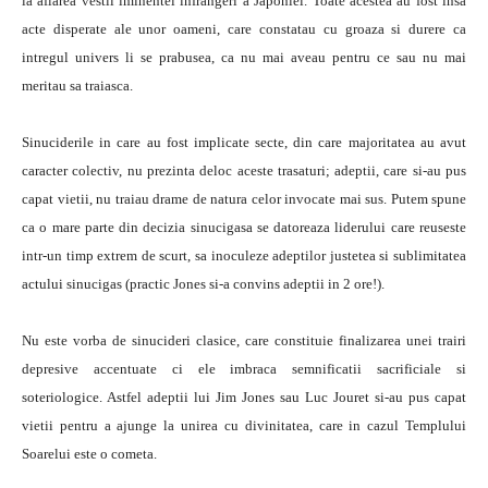
la aflarea vestii iminentei infrangeri a Japoniei. Toate acestea au fost insa
acte disperate ale unor oameni, care constatau cu groaza si durere ca
intregul univers li se prabusea, ca nu mai aveau pentru ce sau nu mai
meritau sa traiasca.
Sinuciderile in care au fost implicate secte, din care majoritatea au avut
caracter colectiv, nu prezinta deloc aceste trasaturi; adeptii, care si-au pus
capat vietii, nu traiau drame de natura celor invocate mai sus. Putem spune
ca o mare parte din decizia sinucigasa se datoreaza liderului care reuseste
intr-un timp extrem de scurt, sa inoculeze adeptilor justetea si sublimitatea
actului sinucigas (practic Jones si-a convins adeptii in 2 ore!).
Nu este vorba de sinucideri clasice, care constituie finalizarea unei trairi
depresive accentuate ci ele imbraca semnificatii sacrificiale si
soteriologice. Astfel adeptii lui Jim Jones sau Luc Jouret si-au pus capat
vietii pentru a ajunge la unirea cu divinitatea, care in cazul Templului
Soarelui este o cometa.