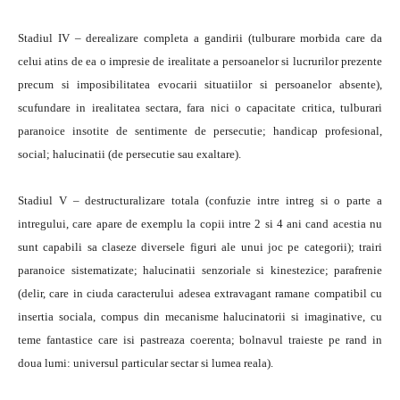
Stadiul IV – derealizare completa a gandirii (tulburare morbida care da
celui atins de ea o impresie de irealitate a persoanelor si lucrurilor prezente
precum si imposibilitatea evocarii situatiilor si persoanelor absente),
scufundare in irealitatea sectara, fara nici o capacitate critica, tulburari
paranoice insotite de sentimente de persecutie; handicap profesional,
social; halucinatii (de persecutie sau exaltare).
Stadiul V – destructuralizare totala (confuzie intre intreg si o parte a
intregului, care apare de exemplu la copii intre 2 si 4 ani cand acestia nu
sunt capabili sa claseze diversele figuri ale unui joc pe categorii); trairi
paranoice sistematizate; halucinatii senzoriale si kinestezice; parafrenie
(delir, care in ciuda caracterului adesea extravagant ramane compatibil cu
insertia sociala, compus din mecanisme halucinatorii si imaginative, cu
teme fantastice care isi pastreaza coerenta; bolnavul traieste pe rand in
doua lumi: universul particular sectar si lumea reala).