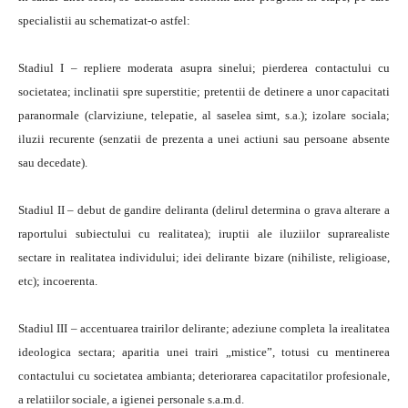
specialistii au schematizat-o astfel:
Stadiul I – repliere moderata asupra sinelui; pierderea contactului cu
societatea; inclinatii spre superstitie; pretentii de detinere a unor capacitati
paranormale (clarviziune, telepatie, al saselea simt, s.a.); izolare sociala;
iluzii recurente (senzatii de prezenta a unei actiuni sau persoane absente
sau decedate).
Stadiul II – debut de gandire deliranta (delirul determina o grava alterare a
raportului subiectului cu realitatea); iruptii ale iluziilor suprarealiste
sectare in realitatea individului; idei delirante bizare (nihiliste, religioase,
etc); incoerenta.
Stadiul III – accentuarea trairilor delirante; adeziune completa la irealitatea
ideologica sectara; aparitia unei trairi „mistice”, totusi cu mentinerea
contactului cu societatea ambianta; deteriorarea capacitatilor profesionale,
a relatiilor sociale, a igienei personale s.a.m.d.