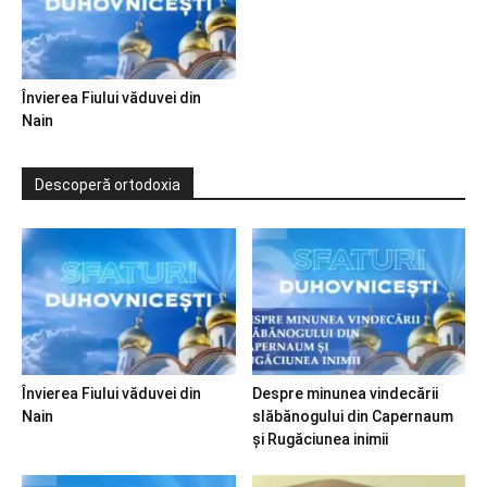
Învierea Fiului văduvei din
Nain
Descoperă ortodoxia
Învierea Fiului văduvei din
Despre minunea vindecării
Nain
slăbănogului din Capernaum
și Rugăciunea inimii