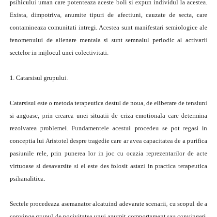
psihicului uman care potenteaza aceste boli si expun individul la acestea.
Exista, dimpotriva, anumite tipuri de afectiuni, cauzate de secta, care
contamineaza comunitati intregi. Acestea sunt manifestari semiologice ale
fenomenului de alienare mentala si sunt semnalul periodic al activarii
sectelor in mijlocul unei colectivitati.
1. Catarsisul grupului.
Catarsisul este o metoda terapeutica destul de noua, de eliberare de tensiuni
si angoase, prin crearea unei situatii de criza emotionala care determina
rezolvarea problemei. Fundamentele acestui procedeu se pot regasi in
conceptia lui Aristotel despre tragedie care ar avea capacitatea de a purifica
pasiunile rele, prin punerea lor in joc cu ocazia reprezentarilor de acte
virtuoase si desavarsite si el este des folosit astazi in practica terapeutica
psihanalitica.
Sectele procedeaza asemanator alcatuind adevarate scenarii, cu scopul de a
convinge grupul de nocivitatea unui anumit comportament sau convingeri,