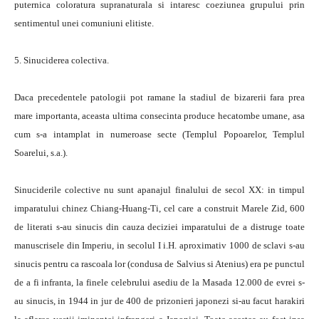
puternica coloratura supranaturala si intaresc coeziunea grupului prin
sentimentul unei comuniuni elitiste.
5. Sinuciderea colectiva.
Daca precedentele patologii pot ramane la stadiul de bizarerii fara prea
mare importanta, aceasta ultima consecinta produce hecatombe umane, asa
cum s-a intamplat in numeroase secte (Templul Popoarelor, Templul
Soarelui, s.a.).
Sinuciderile colective nu sunt apanajul finalului de secol XX: in timpul
imparatului chinez Chiang-Huang-Ti, cel care a construit Marele Zid, 600
de literati s-au sinucis din cauza deciziei imparatului de a distruge toate
manuscrisele din Imperiu, in secolul I i.H. aproximativ 1000 de sclavi s-au
sinucis pentru ca rascoala lor (condusa de Salvius si Atenius) era pe punctul
de a fi infranta, la finele celebrului asediu de la Masada 12.000 de evrei s-
au sinucis, in 1944 in jur de 400 de prizonieri japonezi si-au facut harakiri