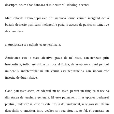
deasupra, acum abandoneaza si inlocuitorul, ideologia sectei.
Manifestarile anxio-depresive pot imbraca forme variate mergand de la
banala depresie psihica si melancolie pana la accese de panica si tentative
de sinucidere.
a. Anxietatea sau nelinistea generalizata.
Anxietatea este o stare afectiva grava de neliniste, caracterizata prin
insecuritate, tulburare difuza psihica si fizica, de asteptare a unui pericol
iminent si indeterminat in fata caruia esti neputincios, care uneori este
insotita de dureri fizice.
Cand paraseste secta, ex-adeptul nu reuseste, pentru un timp sa-si revina
din starea de tensiune generala. El este permanent in asteptarea pedepsei
pentru „tradarea” sa, care nu este lipsita de fundament, si se gaseste intr-un
dezechilibru ametitor, intre vechea si noua situatie. Astfel, el constata cu