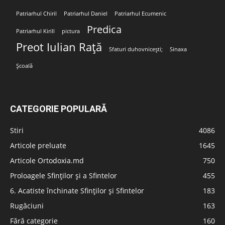
Patriarhul Chiril
Patriarhul Daniel
Patriarhul Ecumenic
Predica
Patriarhul Kirill
pictura
Preot Iulian Rață
Sfaturi duhovnicești;
Sinaxa
Școală
CATEGORIE POPULARĂ
Stiri
4086
Articole preluate
1645
Articole Ortodoxia.md
750
Proloagele Sfinților și a Sfintelor
455
6. Acatiste închinate Sfinților și Sfintelor
183
Rugăciuni
163
Fără categorie
160