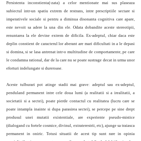
Persistenta inconstienta(-zata) a celor mentionate mai sus plaseaza
subiectul intr-un spatiu extrem de restrans, intre prescriptiile sectare si
imperativele sociale si pentru a diminua disonanta cognitiva care apare,
este nevoit sa adere la una din ele. Odata dobandite aceste stereotipii,
renuntarea la ele devine extrem de dificila. Ex-adeptul, chiar daca este
deplin constient de caracterul lor aberant are mari dificultati in a le depasi
si domina, si se lasa antrenat intr-o multitudine de comportamente, pe care
le condamna rational, dar de la care nu se poate sustrage decat in urma unor
eforturi indelungate si dureroase.
Aceste tulburari pot atinge stadii mai grave: adeptul sau ex-adeptul,
penduland permanent intre cele doua lumi (a realitatii si a irealitatii, a
societatii si a sectei), poate pierde contactul cu realitatea (lucru care se
poate intampla inainte si dupa parasirea sectei), se percepe pe sine drept
produsul unei mutatii existentiale, are experiente pseudo-mistice
(dialogand cu fortele cosmice, divinul, extraterestrii, etc), ajunge sa traiasca
permanent in oniric. Totusi situatii de acest tip sunt rare in opinia