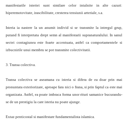
manifestarile isteriei sunt similare celor intalnite in alte cazuri:
hiperemotovitate, irascibilitate, cresterea tensiunii arteriale, s.a.
Isteria ia nastere la un anumit individ si se transmite la intregul grup,
putand fi interpretata drept semn al manifestarii supranaturalului. In sanul
sectei contagiunea este foarte accentuata, astfel ca comportamentele si
izbucnirile unui membru se pot transmite colectivitatii.
3. Transa colectiva.
Transa colectiva se aseamana cu isteria si difera de ea doar prin mai
pronuntata exteriorizare, aproape fara nici o frana, si prin faptul ca este mai
organizata. Astfel, ea poate imbraca forma unor rituri samanice bucurandu-
se de un prestigiu la care isteria nu poate ajunge.
Extaz penticostal si manifestare fundamentalista islamica.