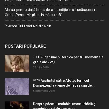
Marșul pentru viață la cea de-a II-a ediție în s. Lucășeuca, r-l
Orhei: „Pentru viață, cu inimă curată”
Învierea Fiului văduvei din Nain
POSTĂRI POPULARE
+++ Rugăciune puternică pentru momentele
grele ale vieţii
28 iulie 2010
**** Acatistul către Atotputernicul
Dumnezeu, la vreme de necaz sau de...
5 octombrie 2010
Despre păcatul malahiei (masturbării) şi
onaniei (pazei de a nu avea...