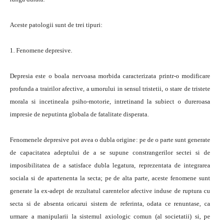
Aceste patologii sunt de trei tipuri:
1. Fenomene depresive.
Depresia este o boala nervoasa morbida caracterizata printr-o modificare
profunda a trairilor afective, a umorului in sensul tristetii, o stare de tristete
morala si incetineala psiho-motorie, intretinand la subiect o dureroasa
impresie de neputinta globala de fatalitate disperata.
Fenomenele depresive pot avea o dubla origine: pe de o parte sunt generate
de capacitatea adeptului de a se supune constrangerilor sectei si de
imposibilitatea de a satisface dubla legatura, reprezentata de integrarea
sociala si de apartenenta la secta; pe de alta parte, aceste fenomene sunt
generate la ex-adept de rezultatul carentelor afective induse de ruptura cu
secta si de absenta oricarui sistem de referinta, odata ce renuntase, ca
urmare a manipularii la sistemul axiologic comun (al societatii) si, pe