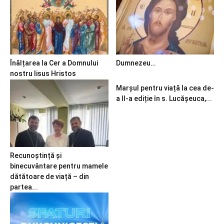
Înălțarea la Cer a Domnului
Dumnezeu…
nostru Iisus Hristos
Marșul pentru viață la cea de-
a II-a ediție în s. Lucășeuca,...
Recunoștință și
binecuvântare pentru mamele
dătătoare de viață – din
partea...