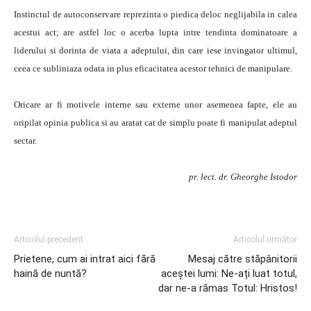
Instinctul de autoconservare reprezinta o piedica deloc neglijabila in calea
acestui act; are astfel loc o acerba lupta intre tendinta dominatoare a
liderului si dorinta de viata a adeptului, din care iese invingator ultimul,
ceea ce subliniaza odata in plus eficacitatea acestor tehnici de manipulare.
Oricare ar fi motivele interne sau externe unor asemenea fapte, ele au
oripilat opinia publica si au aratat cat de simplu poate fi manipulat adeptul
sectar.
pr. lect. dr. Gheorghe Istodor
Articolul precedent
Articolul următor
Prietene, cum ai intrat aici fără
Mesaj către stăpânitorii
haină de nuntă?
aceștei lumi: Ne-ați luat totul,
dar ne-a rămas Totul: Hristos!