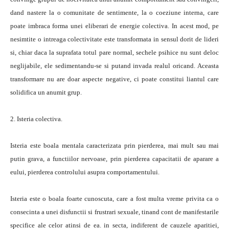
dand nastere la o comunitate de sentimente, la o coeziune interna, care
poate imbraca forma unei eliberari de energie colectiva. In acest mod, pe
nesimtite o intreaga colectivitate este transformata in sensul dorit de lideri
si, chiar daca la suprafata totul pare normal, sechele psihice nu sunt deloc
neglijabile, ele sedimentandu-se si putand invada realul oricand. Aceasta
transformare nu are doar aspecte negative, ci poate constitui liantul care
solidifica un anumit grup.
2. Isteria colectiva.
Isteria este boala mentala caracterizata prin pierderea, mai mult sau mai
putin grava, a functiilor nervoase, prin pierderea capacitatii de aparare a
eului, pierderea controlului asupra comportamentului.
Isteria este o boala foarte cunoscuta, care a fost multa vreme privita ca o
consecinta a unei disfunctii si frustrari sexuale, tinand cont de manifestarile
specifice ale celor atinsi de ea. in secta, indiferent de cauzele aparitiei,