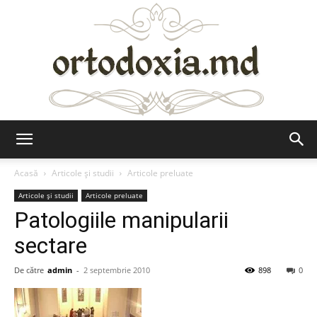
Ortodoxia.md
Acasă
Articole şi studii
Articole preluate
Articole şi studii
Articole preluate
Patologiile manipularii
sectare
De către
admin
-
2 septembrie 2010
898
0