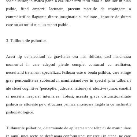
specialistilor, in marea parte a cazurilor rezultatul final al fobiilor in plan
psihic, fiind amnezii lacunare, precum reactiile de respingere a
contradictiilor flagrante dintre imaginatie si realitate , insotite de dureri
care nu au totusi nici un suport psihic.
3. Tullburarile psihotice.
Acest tip de afectiuni au gravitatea cea mai ridicata, caci marcheaza
momentul in care adeptul pierde complet contactul cu realitatea,
necesitand tratament specializat. Psihoza este o boala psihica, care atinge
grav personalitatea subiectului, manifestandu-se in special prin tulburari
ale sferei cognitive (perceptie, judecata, ratiune) si afective (umor, emotii)
si necesita neaparat internarea. Totusi, aceasta grava disfunctionalitate
psihica se altoieste pe o structura psihica anterioara fragila si cu inclinatii
psihopatologice.
Tulburarile psihotice, determinate de aplicarea unor tehnici de manipulare
in sanul unei secte, se desfasoara conform unei progresii in etape, pe care