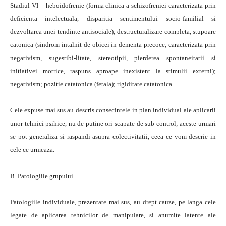
Stadiul VI – heboidofrenie (forma clinica a schizofreniei caracterizata prin
deficienta intelectuala, disparitia sentimentului socio-familial si
dezvoltarea unei tendinte antisociale); destructuralizare completa, stupoare
catonica (sindrom intalnit de obicei in dementa precoce, caracterizata prin
negativism, sugestibi-litate, stereotipii, pierderea spontaneitatii si
initiativei motrice, raspuns aproape inexistent la stimulii externi);
negativism; pozitie catatonica (fetala); rigiditate catatonica.
Cele expuse mai sus au descris consecintele in plan individual ale aplicarii
unor tehnici psihice, nu de putine ori scapate de sub control; aceste urmari
se pot generaliza si raspandi asupra colectivitatii, ceea ce vom descrie in
cele ce urmeaza.
B. Patologiile grupului.
Patologiile individuale, prezentate mai sus, au drept cauze, pe langa cele
legate de aplicarea tehnicilor de manipulare, si anumite latente ale