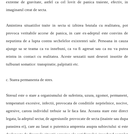
extreme de gravitate, astfel ca cel lovit de panica traieste, efectiv, in
imaginarul creat de secta.
Amintirea situatiilor traite in secta si izbirea brutala cu realitatea, pot
provoca veritabile accese de panica, in care ex-adeptul este convins de
neputinta de a lupta contra sechelelor exixtentei sale. Persoana in cauza
ajunge sa se teama ca va innebuni, ca va fi agresat sau ca nu va putea
reintra in contact cu realitatea. Aceste senzatii sunt deseori insotite de
tulburari somatice: transpiratie, palpitatii etc.
c. Starea permanenta de stres.
Stresul este o stare a organismului de suferinta, uzura, zgomot, permanent,
temperaturi excesive, infectii, provocata de conditiile neprielnice, nocive,
agresive, carora individul trebuie sa le faca fata. Aceasta stare este direct
legata, la adeptul sectar, de agresiunile provocate de secta (inainte sau dupa
parasirea ei), care au lasat o puternica amprenta asupra subiectului si este