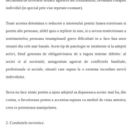
declansata de diversele situatii agresive ale cotidianului, invadand complet
individul (in special prin vise repetate-cosmare).
Toate acestea determina o reducere a interesului pentru lumea exterioara si
pentru alte persoane, altfel spus o repliere in sine, si o severa restrictionare a
sentimentelor, persoana intampinand grave dificultati in a face fata unor
situatii din cele mai banale. Acest tip de patologie se intalneste si la adeptii
activi, fiind generata de obligativitatea de a ingera sisteme diferite: al
sectei si al societatii, antagonism agravat de conflictele familiale,
profesionale si sociale, situatii care supun la o extrema incordare nervii
individului.
Secta nu face nimic pentru a ajuta adeptul sa depaseasca aceste stari ba, din
contra, o favorizeaza pentru a accentua ruptura cu mediul de viata anterior,
ceea ce potenteaza manipularea.
2. Conduitele nevrotice.