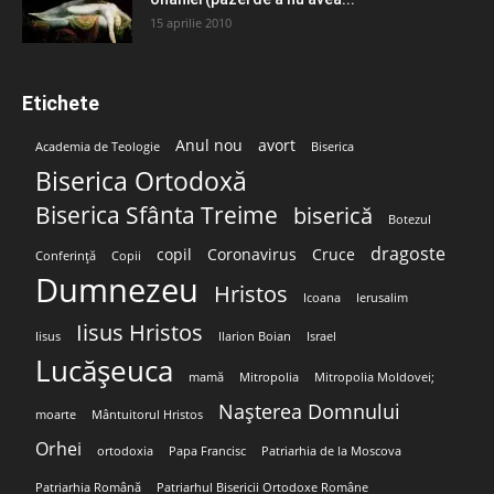
15 aprilie 2010
Etichete
Anul nou
avort
Academia de Teologie
Biserica
Biserica Ortodoxă
Biserica Sfânta Treime
biserică
Botezul
dragoste
copil
Coronavirus
Cruce
Conferință
Copii
Dumnezeu
Hristos
Icoana
Ierusalim
Iisus Hristos
Iisus
Ilarion Boian
Israel
Lucășeuca
mamă
Mitropolia
Mitropolia Moldovei;
Nașterea Domnului
moarte
Mântuitorul Hristos
Orhei
ortodoxia
Papa Francisc
Patriarhia de la Moscova
Patriarhia Română
Patriarhul Bisericii Ortodoxe Române