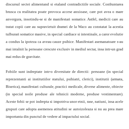
discursul sectei alimentand si etaland contradictiile sociale. Confruntarea
brusca cu realitatea poate provoca accese anxioase, care pot avea o mare
anvergura, insotindu-se si de manifestari somatice. Astfel, medicii care au
tratat copii care au supravietuit dramei de la Waco au constatat la acestia
tulburari somatice masive, in special cardiace si intestinale, a caror evolutie
a condus la ipoteza ca aveau cauze psihice. Manifestari asemanatoare s-au
mai intalnit la persoane crescute exclusiv in mediul sectar, insa intr-un grad
mai redus de gravitate.
Fobiile sunt indreptate intr-o diversitate de directii: persoane (in special
reprezentanti ai institutiilor statului, psihiatri, clerici), institutii (armata,
Biserica), manifestari culturale, practici medicale, diverse alimente, obiecte
(in special noile produse ale tehnicii moderne, produse vestimentare).
Aceste fobii se pot indrepta si impotriva unor etnii, rase, natiuni, insa acele
grupuri care adopta asemenea atitudini se autoizoleaza si nu au prea mare
importanta din punctul de vedere al impactului social.