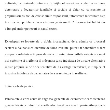
neliniste, ca perioada petrecuta in mijlocul sectei s-a soldat cu extrema
deteriorare a legaturilor familiale si sociale si chiar cu consecinte in
propriul sau psihic, de care se simte responsabil, intoarcerea la realitate este
insotita de o problematizare a tuturor „adevarurilor” in care a fost initiat de-
a lungul anilor petrecuti in sanul sectei.
Ex-adeptul se loveste de o dubla incapacitate: de a admite ca procesul
sectar i-a daunat si ca lucrurile de folos invatate, puteau fi dobandite si fara
a suporta suferintele impuse de secta. El este intr-o teribila asteptare a unei
noi suferinte si vigilenta il indeamna sa se indoiasca de oricare alternativa
ii este propusa si de orice tentativa de a-i castiga increderea, in timp ce el
insusi se indoieste de capacitatea de a se reintegra in realitate.
b. Accesele de panica.
Panica este o criza acuta de angoasa, generata de evenimente care afecteaza
grav existenta, confortul si starile afective si care uneori poate atinge grade