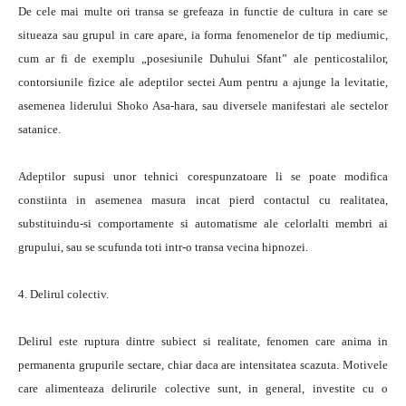
De cele mai multe ori transa se grefeaza in functie de cultura in care se
situeaza sau grupul in care apare, ia forma fenomenelor de tip mediumic,
cum ar fi de exemplu „posesiunile Duhului Sfant” ale penticostalilor,
contorsiunile fizice ale adeptilor sectei Aum pentru a ajunge la levitatie,
asemenea liderului Shoko Asa-hara, sau diversele manifestari ale sectelor
satanice.
Adeptilor supusi unor tehnici corespunzatoare li se poate modifica
constiinta in asemenea masura incat pierd contactul cu realitatea,
substituindu-si comportamente si automatisme ale celorlalti membri ai
grupului, sau se scufunda toti intr-o transa vecina hipnozei.
4. Delirul colectiv.
Delirul este ruptura dintre subiect si realitate, fenomen care anima in
permanenta grupurile sectare, chiar daca are intensitatea scazuta. Motivele
care alimenteaza delirurile colective sunt, in general, investite cu o