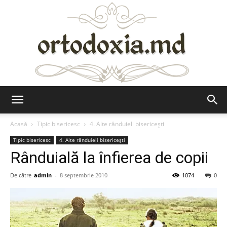
Ortodoxia.md
Acasă
Tipic bisericesc
4. Alte rânduieli bisericești
Tipic bisericesc
4. Alte rânduieli bisericești
Rânduială la înfierea de copii
De către
admin
-
8 septembrie 2010
1074
0