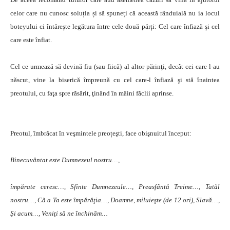
celor care nu cunosc soluția și să spuneți că această rânduială nu ia locul
boteyului ci întărește legătura între cele două părți: Cel care înfiază și cel
care este înfiat.
Cel ce urmează să devină fiu (sau fiică) al altor părinţi, decât cei care l-au
născut, vine la biserică împreună cu cel care-l înfiază şi stă înaintea
preotului, cu faţa spre răsărit, ţinând în mâini făclii aprinse.
Preotul, îmbrăcat în veşmintele preoțeşti, face obişnuitul început:
Binecuvântat este Dumnezeul nostru…
,
împărate ceresc…, Sfinte Dumnezeule…, Preasfântă Treime…, Tatăl
nostru…, Că a Ta este împărăţia…, Doamne, miluieşte (de 12 ori), Slavă…,
Şi acum…, Veniţi să ne închinăm…