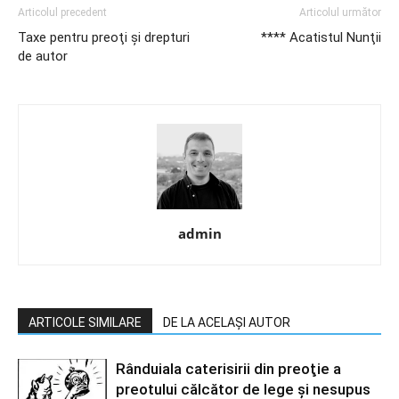
Articolul precedent
Articolul următor
Taxe pentru preoţi şi drepturi
**** Acatistul Nunţii
de autor
admin
ARTICOLE SIMILARE
DE LA ACELAȘI AUTOR
Rânduiala caterisirii din preoţie a
preotului călcător de lege şi nesupus