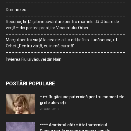
Dumnezeu…
Recunoștință și binecuvântare pentru mamele dătătoare de
viață – din partea preoților Vicariatului Orhei
Marșul pentru viață la cea de-a II-a ediție în s. Lucășeuca, r-l
Orhei: „Pentru viață, cu inimă curată”
Învierea Fiului văduvei din Nain
POSTĂRI POPULARE
+++ Rugăciune puternică pentru momentele
grele ale vieţii
28 iulie 2010
**** Acatistul către Atotputernicul
Dumnezeu, la vreme de necaz sau de...