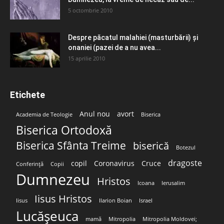
5 octombrie 2010
Despre păcatul malahiei (masturbării) şi
onaniei (pazei de a nu avea...
15 aprilie 2010
Etichete
Anul nou
avort
Academia de Teologie
Biserica
Biserica Ortodoxă
Biserica Sfânta Treime
biserică
Botezul
dragoste
copil
Coronavirus
Cruce
Conferință
Copii
Dumnezeu
Hristos
Icoana
Ierusalim
Iisus Hristos
Iisus
Ilarion Boian
Israel
Lucășeuca
mamă
Mitropolia
Mitropolia Moldovei;