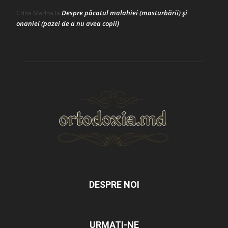
Despre păcatul malahiei (masturbării) şi
Crina Marina
la
onaniei (pazei de a nu avea copii)
DESPRE NOI
URMAȚI-NE