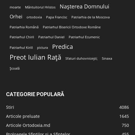
Nașterea Domnului
moarte
Mântuitorul Hristos
Orhei
ortodoxia
Papa Francisc
Patriarhia de la Moscova
Patriarhia Română
Patriarhul Bisericii Ortodoxe Române
Patriarhul Chiril
Patriarhul Daniel
Patriarhul Ecumenic
Predica
Patriarhul Kirill
pictura
Preot Iulian Rață
Sfaturi duhovnicești;
Sinaxa
Școală
CATEGORIE POPULARĂ
Stiri
4086
Articole preluate
1645
Articole Ortodoxia.md
750
Proloagele Sfinților și a Sfintelor
455