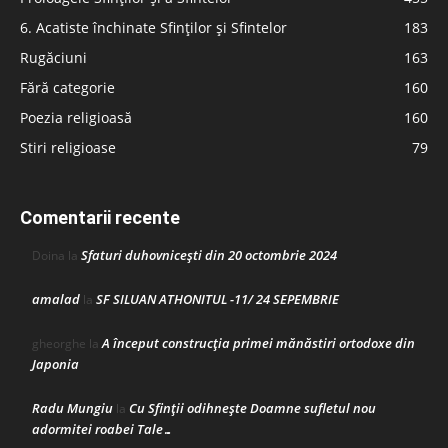
6. Acatiste închinate Sfinților și Sfintelor
183
Rugăciuni
163
Fără categorie
160
Poezia religioasă
160
Stiri religioase
79
Comentarii recente
Sfaturi duhovnicești din 20 octombrie 2024
Doina
la
amalad
SF SILUAN ATHONITUL -11/ 24 SEPEMBRIE
la
A început construcţia primei mănăstiri ortodoxe din
gheorghe
la
Japonia
Radu Mungiu
Cu Sfinții odihnește Doamne sufletul nou
la
adormitei roabei Tale…