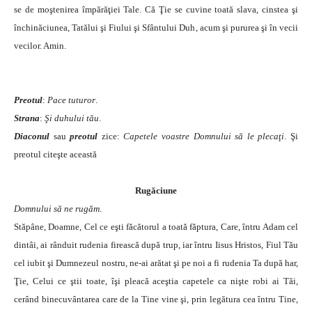
se de moştenirea împărăţiei Tale. Că Ţie se cuvine toată slava, cinstea şi
închinăciunea, Tatălui şi Fiului şi Sfântului Duh, acum şi pururea şi în vecii
vecilor. Amin.
Preotul
:
Pace tuturor
.
Strana
:
Şi duhului tău
.
Diaconul
sau
preotul
zice:
Capetele voastre Domnului să le plecaţi
. Şi
preotul citeşte această
Rugăciune
Domnului să ne rugăm
.
Stăpâne, Doamne, Cel ce eşti făcătorul a toată făptura, Care, întru Adam cel
dintâi, ai rânduit rudenia firească după trup, iar întru Iisus Hristos, Fiul Tău
cel iubit şi Dumnezeul nostru, ne-ai arătat şi pe noi a fi rudenia Ta după har,
Ţie, Celui ce ştii toate, îşi pleacă aceştia capetele ca nişte robi ai Tăi,
cerând binecuvântarea care de la Tine vine şi, prin legătura cea întru Tine,