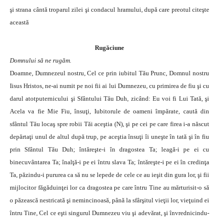
şi strana cântă troparul zilei şi condacul hramului, după care preotul citeşte
această
Rugăciune
Domnului să ne rugăm.
Doamne, Dumnezeul nostru, Cel ce prin iubitul Tău Prunc, Domnul nostru
Iisus Hristos, ne-ai numit pe noi fii ai lui Dumnezeu, cu primirea de fiu şi cu
darul atotputernicului şi Sfântului Tău Duh, zicând: Eu voi fi Lui Tată, şi
Acela va fie Mie Fiu, însuţi, Iubitorule de oameni împărate, caută din
sfântul Tău locaş spre robii Tăi aceştia (N), şi pe cei pe care firea i-a născut
depărtaţi unul de altul după trup, pe aceştia însuţi îi uneşte în tată şi în fiu
prin Sfântul Tău Duh; întăreşte-i în dragostea Ta; leagă-i pe ei cu
binecuvântarea Ta; înalţă-i pe ei întru slava Ta; întăreşte-i pe ei în credinţa
Ta, păzindu-i pururea ca să nu se lepede de cele ce au ieşit din gura lor, şi fii
mijlocitor făgăduinţei lor ca dragostea pe care întru Tine au mărturisit-o să
o păzească nestricată şi nemincinoasă, până la sfârşitul vieţii lor, vieţuind ei
întru Tine, Cel ce eşti singurul Dumnezeu viu şi adevărat, şi învrednicindu-