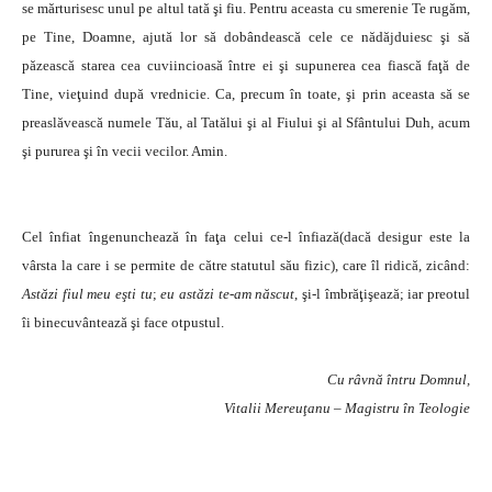
se mărturisesc unul pe altul tată şi fiu. Pentru aceasta cu smerenie Te rugăm,
pe Tine, Doamne, ajută lor să dobândească cele ce nădăjduiesc şi să
păzească starea cea cuviincioasă între ei şi supunerea cea fiască faţă de
Tine, vieţuind după vrednicie. Ca, precum în toate, şi prin aceasta să se
preaslăvească numele Tău, al Tatălui şi al Fiului şi al Sfântului Duh, acum
şi pururea şi în vecii vecilor. Amin.
Cel înfiat îngenunchează în faţa celui ce-l înfiază(dacă desigur este la
vârsta la care i se permite de către statutul său fizic), care îl ridică, zicând:
Astăzi fiul meu eşti tu
;
eu astăzi te-am născut
, şi-l îmbrăţişează; iar preotul
îi binecuvântează şi face otpustul.
Cu râvnă întru Domnul,
Vitalii Mereuţanu – Magistru în Teologie