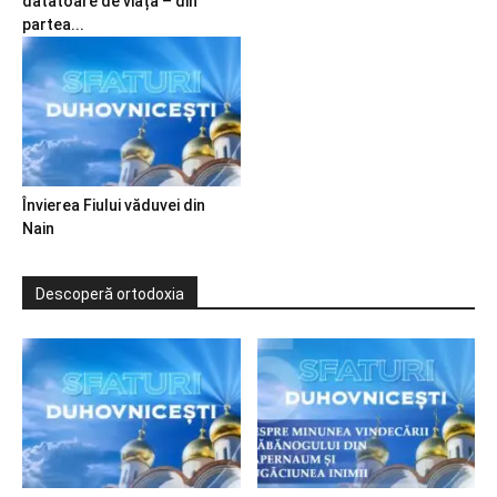
dătătoare de viață – din
partea...
Învierea Fiului văduvei din
Nain
Descoperă ortodoxia