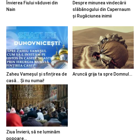
Învierea Fiului văduvei din
Despre minunea vindecării
Nain
slăbănogului din Capernaum
și Rugăciunea inimii
Zaheu Vameșul și sfințirea de
Aruncă grija ta spre Domnul…
casă… Și nu numai!
Ziua Învierii, să ne luminăm
popoare…