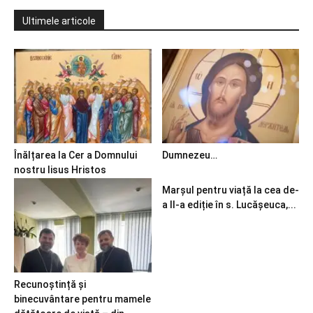
Ultimele articole
Înălțarea la Cer a Domnului
Dumnezeu…
nostru Iisus Hristos
Marșul pentru viață la cea de-
a II-a ediție în s. Lucășeuca,...
Recunoștință și
binecuvântare pentru mamele