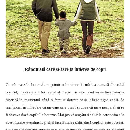
Rânduială care se face la înfierea de copii
Cu câteva zile în urmă am primit o întrebare la rubrica noastră: întreabă
preotul, prin care am fost întrebați dacă mai este cazul să se facă ceva la
biserică în momentul când o familie dorește să-și înfieze niște copii. Sa
menționat în întrebare că un oare care preot spunea că nu e neapărat să se
facă ceva dacă copilul e botezat. Mai jos vă atașăm rânduiala care se face la
acest frumos eveniment și să îl faceți mereu chiar dacă copilul este botezat.
De aceea recomand tuturor care aud asemenea cazuri să vină în ajutorul