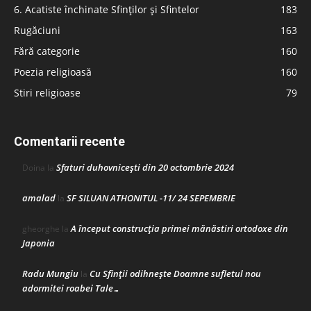
6. Acatiste închinate Sfinților și Sfintelor
183
Rugăciuni
163
Fără categorie
160
Poezia religioasă
160
Stiri religioase
79
Comentarii recente
Sfaturi duhovnicești din 20 octombrie 2024
Doina
la
amalad
SF SILUAN ATHONITUL -11/ 24 SEPEMBRIE
la
A început construcţia primei mănăstiri ortodoxe din
gheorghe
la
Japonia
Radu Mungiu
Cu Sfinții odihnește Doamne sufletul nou
la
adormitei roabei Tale…