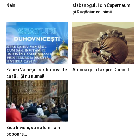
Nain
slăbănogului din Capernaum
și Rugăciunea inimii
Zaheu Vameșul și sfințirea de
Aruncă grija ta spre Domnul…
casă… Și nu numai!
Ziua Învierii, să ne luminăm
popoare…