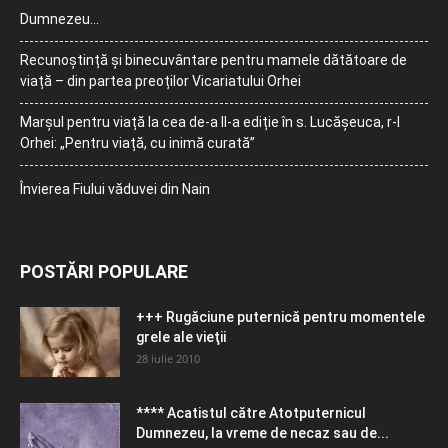
Dumnezeu…
Recunoștință și binecuvântare pentru mamele dătătoare de
viață – din partea preoților Vicariatului Orhei
Marșul pentru viață la cea de-a II-a ediție în s. Lucășeuca, r-l
Orhei: „Pentru viață, cu inimă curată”
Învierea Fiului văduvei din Nain
POSTĂRI POPULARE
+++ Rugăciune puternică pentru momentele
grele ale vieţii
28 iulie 2010
**** Acatistul către Atotputernicul
Dumnezeu, la vreme de necaz sau de...