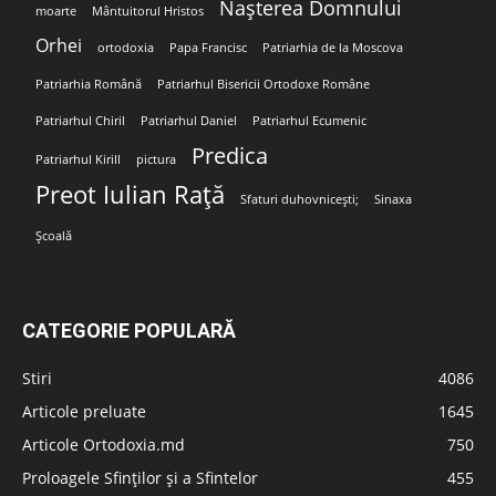
Nașterea Domnului
moarte
Mântuitorul Hristos
Orhei
ortodoxia
Papa Francisc
Patriarhia de la Moscova
Patriarhia Română
Patriarhul Bisericii Ortodoxe Române
Patriarhul Chiril
Patriarhul Daniel
Patriarhul Ecumenic
Predica
Patriarhul Kirill
pictura
Preot Iulian Rață
Sfaturi duhovnicești;
Sinaxa
Școală
CATEGORIE POPULARĂ
Stiri
4086
Articole preluate
1645
Articole Ortodoxia.md
750
Proloagele Sfinților și a Sfintelor
455