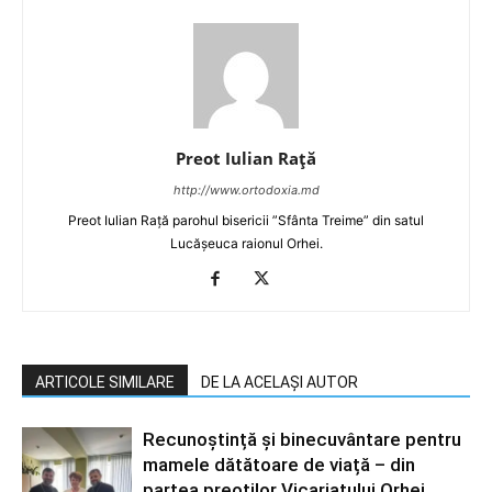
Preot Iulian Raţă
http://www.ortodoxia.md
Preot Iulian Rață parohul bisericii ”Sfânta Treime” din satul
Lucășeuca raionul Orhei.
ARTICOLE SIMILARE
DE LA ACELAȘI AUTOR
Recunoștință și binecuvântare pentru
mamele dătătoare de viață – din
partea preoților Vicariatului Orhei