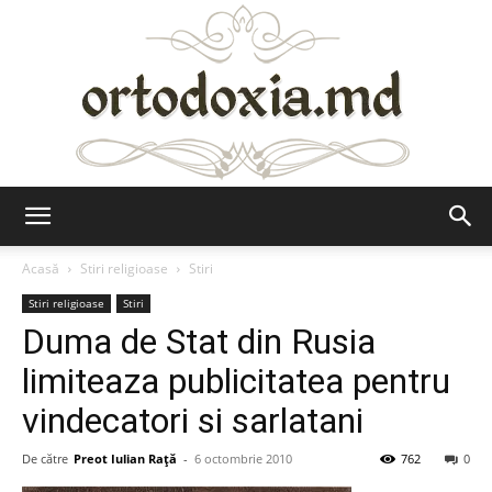
Ortodoxia.md
Acasă
Stiri religioase
Stiri
Stiri religioase
Stiri
Duma de Stat din Rusia
limiteaza publicitatea pentru
vindecatori si sarlatani
De către
Preot Iulian Raţă
-
6 octombrie 2010
762
0