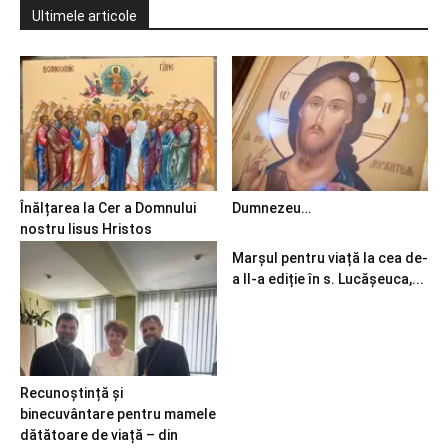
Ultimele articole
Înălțarea la Cer a Domnului
Dumnezeu…
nostru Iisus Hristos
Marșul pentru viață la cea de-
a II-a ediție în s. Lucășeuca,...
Recunoștință și
binecuvântare pentru mamele
dătătoare de viață – din