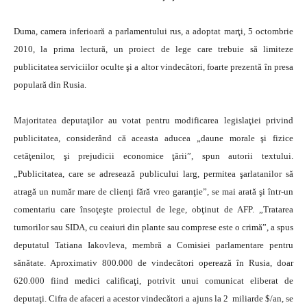
Duma, camera inferioară a parlamentului rus, a adoptat marţi, 5 octombrie
2010, la prima lectură, un proiect de lege care trebuie să limiteze
publicitatea serviciilor oculte şi a altor vindecători, foarte prezentă în presa
populară din Rusia.
Majoritatea deputaţilor au votat pentru modificarea legislaţiei privind
publicitatea, considerând că aceasta aducea „daune morale şi fizice
cetăţenilor, şi prejudicii economice ţării”, spun autorii textului.
„Publicitatea, care se adresează publicului larg, permitea şarlatanilor să
atragă un număr mare de clienţi fără vreo garanţie”, se mai arată şi într-un
comentariu care însoţeşte proiectul de lege, obţinut de AFP. „Tratarea
tumorilor sau SIDA, cu ceaiuri din plante sau comprese este o crimă”, a spus
deputatul Tatiana Iakovleva, membră a Comisiei parlamentare pentru
sănătate. Aproximativ 800.000 de vindecători operează în Rusia, doar
620.000 fiind medici calificaţi, potrivit unui comunicat eliberat de
deputaţi. Cifra de afaceri a acestor vindecători a ajuns la 2 miliarde $/an, se