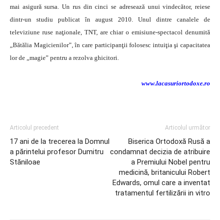
mai asigură sursa. Un rus din cinci se adresează unui vindecător, reiese
dintr-un studiu publicat în august 2010. Unul dintre canalele de
televiziune ruse naţionale, TNT, are chiar o emisiune-spectacol denumită
„Bătălia Magicienilor”, în care participanţii folosesc intuiţia şi capacitatea
lor de „magie” pentru a rezolva ghicitori.
www.lacasuriortodoxe.ro
Articolul precedent
Articolul următor
17 ani de la trecerea la Domnul
Biserica Ortodoxă Rusă a
a părintelui profesor Dumitru
condamnat decizia de atribuire
Stăniloae
a Premiului Nobel pentru
medicină, britanicului Robert
Edwards, omul care a inventat
tratamentul fertilizării in vitro