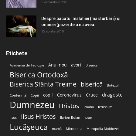
5 octombrie 2010
Despre păcatul malahiei (masturbării) şi
onaniei (pazei de a nu avea...
15 aprilie 2010
Etichete
Anul nou
avort
Academia de Teologie
Biserica
Biserica Ortodoxă
Biserica Sfânta Treime
biserică
Botezul
dragoste
copil
Coronavirus
Cruce
Conferință
Copii
Dumnezeu
Hristos
Icoana
Ierusalim
Iisus Hristos
Iisus
Ilarion Boian
Israel
Lucășeuca
mamă
Mitropolia
Mitropolia Moldovei;