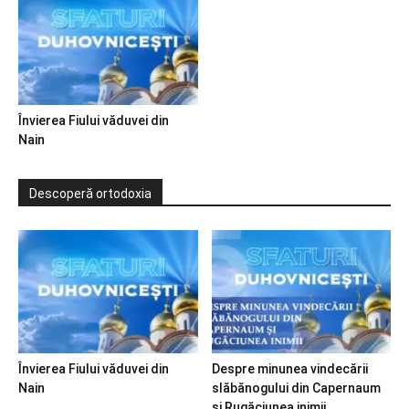
Învierea Fiului văduvei din
Nain
Descoperă ortodoxia
Învierea Fiului văduvei din
Despre minunea vindecării
Nain
slăbănogului din Capernaum
și Rugăciunea inimii