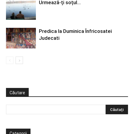
Urmează-ți soțul…
Predica la Duminica Înfricosatei
Judecati
Căutare
Categorii