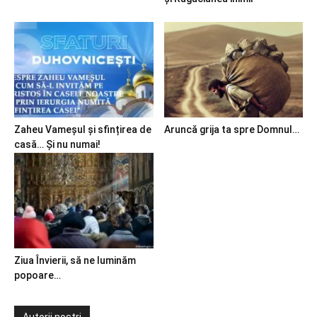
Zaheu Vameșul și sfințirea de
Aruncă grija ta spre Domnul…
casă… Și nu numai!
Ziua Învierii, să ne luminăm
popoare…