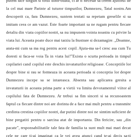
putem face singuri si totul dintr-odata, ci ar fi necesar sa cerem ajutorul de
la cel mai mare Parinte al tuturor timpurilor, Dumnezeu, Tatal nostru.Am
descoperit ca, fara Dumnezeu, suntem tentati sa repetam greselile si sa
imitam ceea ce am vazut. Este foarte important sa ne rugam pentru fiecare
detaliu din viata copiilor nostri, sa nu impunem vointa noastra cu privire la
viata lui. Aceasta poate duce mai tarziu la frustrare si dezamagire. „Doamne,
arata-mi cum sa ma rog pentru acest copil. Ajuta-ma sa-l cresc asa cum Tu
doresti si faca-se voia Ta in viata lui!”Exista o scurta perioada in timpul
copilariei cand copilul este deschis invataturilor religioase. Conceptiile lor
despre bine si rau se formeaza in aceasta perioada si conceptia lor despre
Dumnezeu incepe sa se intareasca. Absenta sau aplicarea gresita a
invataturii in aceasta prima parte a vietii va limita devotamentul viitor al
copilului fata de Dumnezeu. Ar trebui sa fim sinceri si sa recunoastem
faptul ca fiecare dintre noi are dorinta de a face mai mult pentru a transmite
credinta crestina copiilor nostri, dar putini dintre noi ne simtim suficient de
bine pregatiti pentru o sarcina atat de importanta. Din fericire, sau „din
pacate”, responsabilitatile tale fata de familia ta sunt mult mai mari decat
cele pe care ti-ai imaginat ca le vei avea atunci cand te-ai decis sa-ti