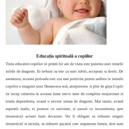
Educația spirituală a copiilor
Tinta educatiei copiilor in primii lor ani de viata este punerea unei temelii
solide de dragoste. Ei trebuie sa stie ca sunt iubiti, acceptati si doriti. De
asemenea, aceasta perioada este cea mai potrivita pentru sadirea in inimile
copiilor a imaginii unui Dumnezeu real, atotputernic si plin de grija.Copiii
isi incep calatoria in aceasta lume intr-o stare de completa neajutorare si
totala dependenta, avand o nevoie uriasa de dragoste. Mai tarziu, avand
aspiratii inalte, ei pornesc cu naivitate, si uneori cu inconstienta, spre
intunericul acestei lumi decazute. Vor fi obligati sa infrunte singuri
intunericul si raceala, sa infrunte pacatul care stapaneste lumea, desi sunt