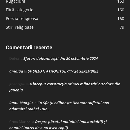
Rugăciuni
163
Fără categorie
160
Poezia religioasă
160
Stiri religioase
79
Comentarii recente
Sfaturi duhovnicești din 20 octombrie 2024
Doina
la
amalad
SF SILUAN ATHONITUL -11/ 24 SEPEMBRIE
la
A început construcţia primei mănăstiri ortodoxe din
gheorghe
la
Japonia
Radu Mungiu
Cu Sfinții odihnește Doamne sufletul nou
la
adormitei roabei Tale…
Despre păcatul malahiei (masturbării) şi
Crina Marina
la
onaniei (pazei de a nu avea copii)