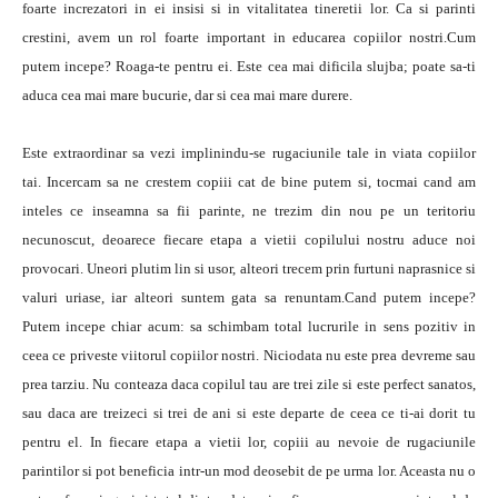
foarte increzatori in ei insisi si in vitalitatea tineretii lor. Ca si parinti
crestini, avem un rol foarte important in educarea copiilor nostri.Cum
putem incepe? Roaga-te pentru ei. Este cea mai dificila slujba; poate sa-ti
aduca cea mai mare bucurie, dar si cea mai mare durere.
Este extraordinar sa vezi implinindu-se rugaciunile tale in viata copiilor
tai. Incercam sa ne crestem copiii cat de bine putem si, tocmai cand am
inteles ce inseamna sa fii parinte, ne trezim din nou pe un teritoriu
necunoscut, deoarece fiecare etapa a vietii copilului nostru aduce noi
provocari. Uneori plutim lin si usor, alteori trecem prin furtuni naprasnice si
valuri uriase, iar alteori suntem gata sa renuntam.Cand putem incepe?
Putem incepe chiar acum: sa schimbam total lucrurile in sens pozitiv in
ceea ce priveste viitorul copiilor nostri. Niciodata nu este prea devreme sau
prea tarziu. Nu conteaza daca copilul tau are trei zile si este perfect sanatos,
sau daca are treizeci si trei de ani si este departe de ceea ce ti-ai dorit tu
pentru el. In fiecare etapa a vietii lor, copiii au nevoie de rugaciunile
parintilor si pot beneficia intr-un mod deosebit de pe urma lor. Aceasta nu o