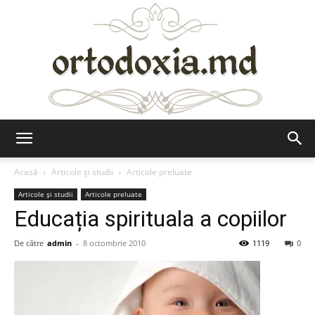
Ortodoxia.md
Acasă
Articole şi studii
Articole preluate
Articole şi studii
Articole preluate
Educația spirituala a copiilor
De către
admin
-
8 octombrie 2010
1119
0