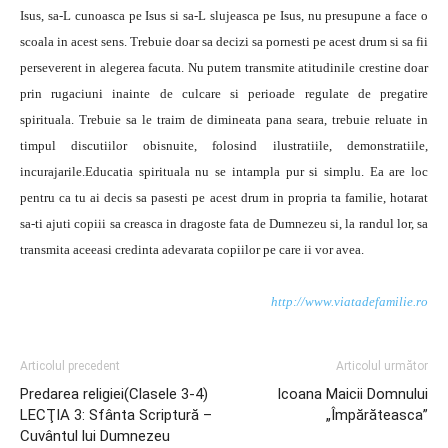
Isus, sa-L cunoasca pe Isus si sa-L slujeasca pe Isus, nu presupune a face o
scoala in acest sens. Trebuie doar sa decizi sa pornesti pe acest drum si sa fii
perseverent in alegerea facuta. Nu putem transmite atitudinile crestine doar
prin rugaciuni inainte de culcare si perioade regulate de pregatire
spirituala. Trebuie sa le traim de dimineata pana seara, trebuie reluate in
timpul discutiilor obisnuite, folosind ilustratiile, demonstratiile,
incurajarile.Educatia spirituala nu se intampla pur si simplu. Ea are loc
pentru ca tu ai decis sa pasesti pe acest drum in propria ta familie, hotarat
sa-ti ajuti copiii sa creasca in dragoste fata de Dumnezeu si, la randul lor, sa
transmita aceeasi credinta adevarata copiilor pe care ii vor avea.
http://www.viatadefamilie.ro
Articolul precedent
Articolul următor
Predarea religiei(Clasele 3-4)
Icoana Maicii Domnului
LECŢIA 3: Sfânta Scriptură –
„Împărăteasca”
Cuvântul lui Dumnezeu