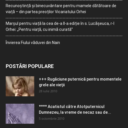
Recunoștință și binecuvântare pentru mamele dătătoare de
viață – din partea preoților Vicariatului Orhei
Marșul pentru viață la cea de-a II-a ediție în s. Lucășeuca, r-l
Orhei: „Pentru viață, cu inimă curată”
Învierea Fiului văduvei din Nain
POSTĂRI POPULARE
+++ Rugăciune puternică pentru momentele
grele ale vieţii
28 iulie 2010
**** Acatistul către Atotputernicul
Dumnezeu, la vreme de necaz sau de...
5 octombrie 2010