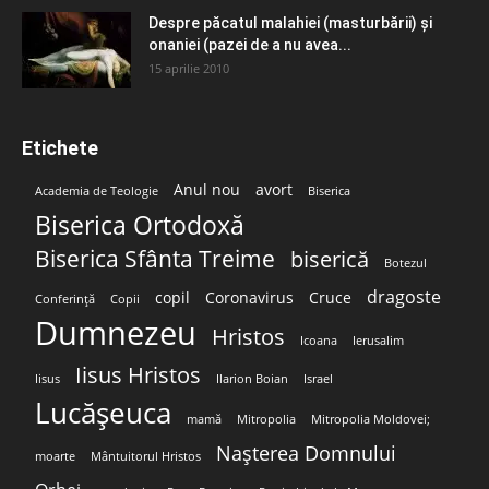
Despre păcatul malahiei (masturbării) şi
onaniei (pazei de a nu avea...
15 aprilie 2010
Etichete
Anul nou
avort
Academia de Teologie
Biserica
Biserica Ortodoxă
Biserica Sfânta Treime
biserică
Botezul
dragoste
copil
Coronavirus
Cruce
Conferință
Copii
Dumnezeu
Hristos
Icoana
Ierusalim
Iisus Hristos
Iisus
Ilarion Boian
Israel
Lucășeuca
mamă
Mitropolia
Mitropolia Moldovei;
Nașterea Domnului
moarte
Mântuitorul Hristos