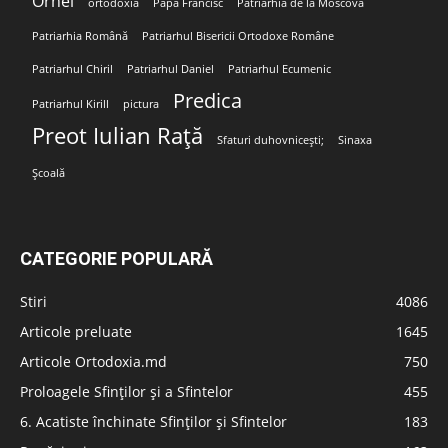
Orhei
ortodoxia
Papa Francisc
Patriarhia de la Moscova
Patriarhia Română
Patriarhul Bisericii Ortodoxe Române
Patriarhul Chiril
Patriarhul Daniel
Patriarhul Ecumenic
Predica
Patriarhul Kirill
pictura
Preot Iulian Rață
Sfaturi duhovnicești;
Sinaxa
Școală
CATEGORIE POPULARĂ
Stiri
4086
Articole preluate
1645
Articole Ortodoxia.md
750
Proloagele Sfinților și a Sfintelor
455
6. Acatiste închinate Sfinților și Sfintelor
183