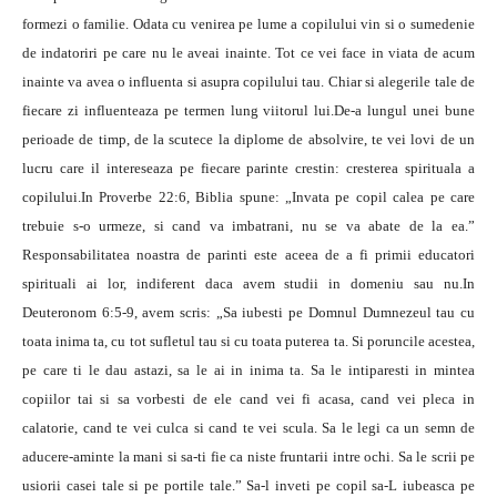
formezi o familie. Odata cu venirea pe lume a copilului vin si o sumedenie
de indatoriri pe care nu le aveai inainte. Tot ce vei face in viata de acum
inainte va avea o influenta si asupra copilului tau. Chiar si alegerile tale de
fiecare zi influenteaza pe termen lung viitorul lui.De-a lungul unei bune
perioade de timp, de la scutece la diplome de absolvire, te vei lovi de un
lucru care il intereseaza pe fiecare parinte crestin: cresterea spirituala a
copilului.In Proverbe 22:6, Biblia spune: „Invata pe copil calea pe care
trebuie s-o urmeze, si cand va imbatrani, nu se va abate de la ea.”
Responsabilitatea noastra de parinti este aceea de a fi primii educatori
spirituali ai lor, indiferent daca avem studii in domeniu sau nu.In
Deuteronom 6:5-9, avem scris: „Sa iubesti pe Domnul Dumnezeul tau cu
toata inima ta, cu tot sufletul tau si cu toata puterea ta. Si poruncile acestea,
pe care ti le dau astazi, sa le ai in inima ta. Sa le intiparesti in mintea
copiilor tai si sa vorbesti de ele cand vei fi acasa, cand vei pleca in
calatorie, cand te vei culca si cand te vei scula. Sa le legi ca un semn de
aducere-aminte la mani si sa-ti fie ca niste fruntarii intre ochi. Sa le scrii pe
usiorii casei tale si pe portile tale.” Sa-l inveti pe copil sa-L iubeasca pe