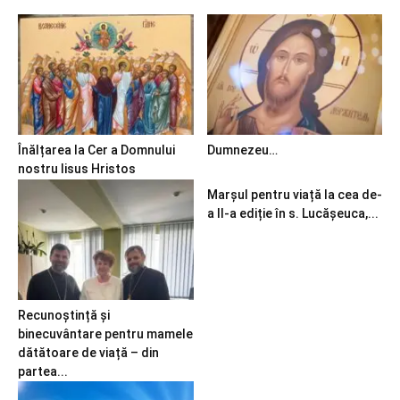
Înălțarea la Cer a Domnului
Dumnezeu…
nostru Iisus Hristos
Marșul pentru viață la cea de-
a II-a ediție în s. Lucășeuca,...
Recunoștință și
binecuvântare pentru mamele
dătătoare de viață – din
partea...