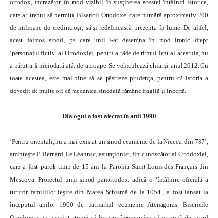
ortodox, încrezător în mod vizibil în susţinerea acestei întâlniri istorice,
care ar trebui să permită Bisericii Ortodoxe, care numără aproximativ 200
de milioane de credincioşi, să-şi redefinească prezenţa în lume. De altfel,
acest faimos sinod, pe care unii l-ar desemna în mod ironic drept
‘personajul fictiv’ al Ortodoxiei, pentru a râde de ritmul lent al acestuia, nu
a părut a fi niciodată atât de aproape. Se vehiculează chiar şi anul 2012. Cu
toate acestea, este mai bine să se păstreze prudenţa, pentru că istoria a
dovedit de multe ori că mecanica sinodală rămâne fragilă şi incertă.
Dialogul a fost afectat în anii 1990
‘Pentru orientali, nu a mai existat un sinod ecumenic de la Niceea, din 787’,
aminteşte P. Bernard Le Léannec, asumţionist, fin cunoscător al Ortodoxiei,
care a fost paroh timp de 15 ani la Parohia Saint-Louis-des-Français din
Moscova. Proiectul unui sinod panortodox, adică o ‘întâlnire oficială a
tuturor familiilor ieşite din Marea Schismă de la 1054’, a fost lansat la
începutul anilor 1960 de patriarhul ecumenic Atenagoras. Bisericile
Ortodoxe s-au angajat atunci să lucreze împreună şi să se pună de acord