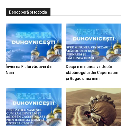
Descoperă ortodoxia
Învierea Fiului văduvei din
Despre minunea vindecării
Nain
slăbănogului din Capernaum
și Rugăciunea inimii