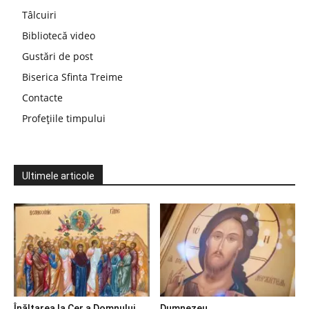
Tâlcuiri
Bibliotecă video
Gustări de post
Biserica Sfinta Treime
Contacte
Profețiile timpului
Ultimele articole
Înălțarea la Cer a Domnului
Dumnezeu…