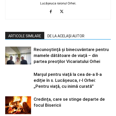
Lucășeuca raionul Orhei.
ARTICOLE SIMILARE
DE LA ACELAȘI AUTOR
Recunoștință și binecuvântare pentru
mamele dătătoare de viață – din
partea preoților Vicariatului Orhei
Marșul pentru viață la cea de-a II-a
ediție în s. Lucășeuca, r-l Orhei:
„Pentru viață, cu inimă curată”
Credința, care se stinge departe de
focul Bisericii