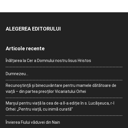
ALEGEREA EDITORULUI
Articole recente
Înălțarea la Cer a Domnului nostru Iisus Hristos
Dumnezeu…
Recunoștință și binecuvântare pentru mamele dătătoare de
viață – din partea preoților Vicariatului Orhei
Marșul pentru viață la cea de-a II-a ediție în s. Lucășeuca, r-l
Orhei: „Pentru viață, cu inimă curată”
Învierea Fiului văduvei din Nain