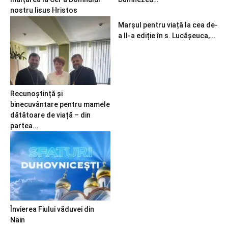
nostru Iisus Hristos
Marșul pentru viață la cea de-
a II-a ediție în s. Lucășeuca,...
Recunoștință și
binecuvântare pentru mamele
dătătoare de viață – din
partea...
Învierea Fiului văduvei din
Nain