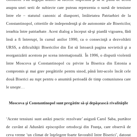
asupra unei serii de subiecte care puteau reprezenta o sursă de tensiune
între ele – statutul canonic al diasporei, întâietatea Patriarhiei de la
Constantinopol, criteriile de independenţă şi de autonomie ale Bisericilor,
ierarhia între patriarhate. Acest dialog a început să-şi piardă vigoarea, fără
însă a fi întrerupt, în cursul anilor 1990, ca o consecinţă a dezvoltării
URSS, a dificultăţii Bisericilor din Est să întoarcă pagina sovietică şi a
reorganizării acestora pe scena internaţională. În 1996, o dispută violentă
între Moscova şi Constantinopol cu privire la Biserica din Estonia a
compromis şi mai grav pregătirile pentru sinod, până într-acolo încât cele
două Biserici au rupt pentru o anumită perioadă de timp comuniunea care
le uneşte…
Moscova şi Constantinopol sunt pregătite să-şi depăşească rivalităţile
‘Aceste tensiuni sunt astăzi practic rezolvate’ asigură Carol Saba, purtător
de cuvânt al Adunării episcopilor ortodocşi din Franţa, care observă de
ceva vreme ‘un climat de înţelegere foarte favorabil între Biserici’, datorat