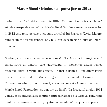
Marele Sinod Ortodox s-ar putea ţine în 2012?
Proiectul unei întâlniri a tuturor familiilor Ortodoxiei nu a fost niciodată
atât de aproape de a se realiza. Marele Sinod Ortodox care ar putea avea loc
în 2012 este tema pe care o propune articolul lui François-Xavier Maigre,
publicat în cotidianul francez ‘La Croix’ din 29 septembrie, citat de „Ziarul
Lumina”.
Declaraţia a trecut aproape neobservată. Ea înseamnă totuşi elanul
simptomatic al unităţii care traversează în momentul actual lumea
ortodoxă. Aflat în vizită, luna trecută, în insula Imbros – una dintre rarele
insule turceşti din Marea Egee -, Patriarhul Ecumenic al
Constantinopolului, Bartolomeu I, a anunţat recent că pregătirea pentru
Marele Sinod Panortodox ‘se apropie de final’. ‘La începutul anului 2011
vom avea cu siguranţă, în centrul nostru patriarhal de la Geneva, penultima
întâlnire a comitetului de pregătire a sinodului’, a precizat primatul