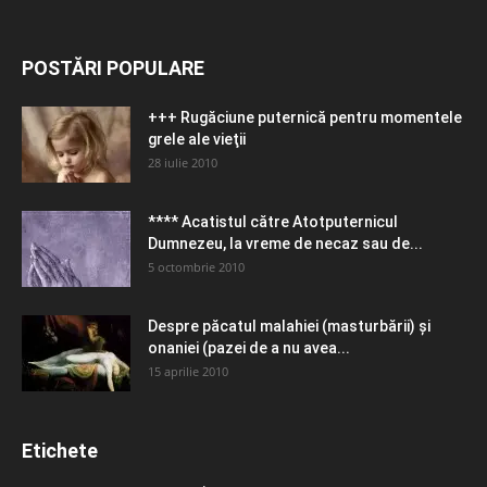
POSTĂRI POPULARE
+++ Rugăciune puternică pentru momentele
grele ale vieţii
28 iulie 2010
**** Acatistul către Atotputernicul
Dumnezeu, la vreme de necaz sau de...
5 octombrie 2010
Despre păcatul malahiei (masturbării) şi
onaniei (pazei de a nu avea...
15 aprilie 2010
Etichete