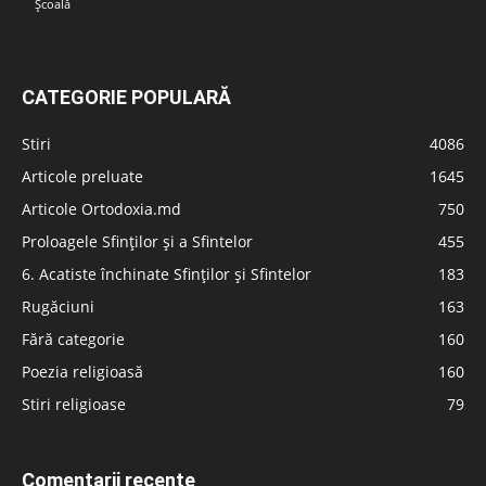
Școală
CATEGORIE POPULARĂ
Stiri
4086
Articole preluate
1645
Articole Ortodoxia.md
750
Proloagele Sfinților și a Sfintelor
455
6. Acatiste închinate Sfinților și Sfintelor
183
Rugăciuni
163
Fără categorie
160
Poezia religioasă
160
Stiri religioase
79
Comentarii recente