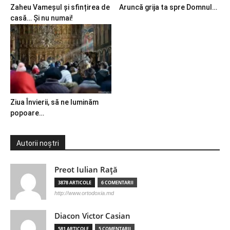
Zaheu Vameșul și sfințirea de
Aruncă grija ta spre Domnul…
casă… Și nu numai!
Ziua Învierii, să ne luminăm
popoare…
Autorii noștri
Preot Iulian Raţă
3878 ARTICOLE
6 COMENTARII
http://www.ortodoxia.md
Diacon Victor Casian
581 ARTICOLE
5 COMENTARII