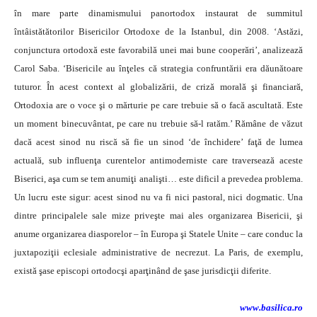
în mare parte dinamismului panortodox instaurat de summitul
întâistătătorilor Bisericilor Ortodoxe de la Istanbul, din 2008. ‘Astăzi,
conjunctura ortodoxă este favorabilă unei mai bune cooperări’, analizează
Carol Saba. ‘Bisericile au înţeles că strategia confruntării era dăunătoare
tuturor. În acest context al globalizării, de criză morală şi financiară,
Ortodoxia are o voce şi o mărturie pe care trebuie să o facă ascultată. Este
un moment binecuvântat, pe care nu trebuie să-l ratăm.’ Rămâne de văzut
dacă acest sinod nu riscă să fie un sinod ‘de închidere’ faţă de lumea
actuală, sub influenţa curentelor antimoderniste care traversează aceste
Biserici, aşa cum se tem anumiţi analişti… este dificil a prevedea problema.
Un lucru este sigur: acest sinod nu va fi nici pastoral, nici dogmatic. Una
dintre principalele sale mize priveşte mai ales organizarea Bisericii, şi
anume organizarea diasporelor – în Europa şi Statele Unite – care conduc la
juxtapoziţii eclesiale administrative de necrezut. La Paris, de exemplu,
există şase episcopi ortodocşi aparţinând de şase jurisdicţii diferite.
www.basilica.ro