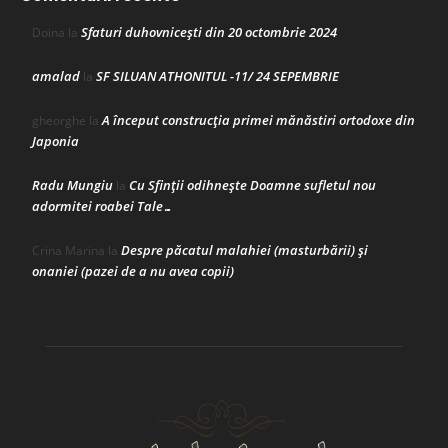
Sfaturi duhovnicești din 20 octombrie 2024
Doina
la
amalad
SF SILUAN ATHONITUL -11/ 24 SEPEMBRIE
la
A început construcţia primei mănăstiri ortodoxe din
gheorghe
la
Japonia
Radu Mungiu
Cu Sfinții odihnește Doamne sufletul nou
la
adormitei roabei Tale…
Despre păcatul malahiei (masturbării) şi
Crina Marina
la
onaniei (pazei de a nu avea copii)