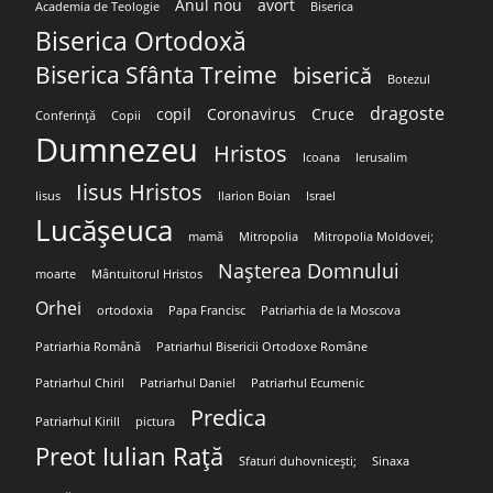
Anul nou
avort
Academia de Teologie
Biserica
Biserica Ortodoxă
Biserica Sfânta Treime
biserică
Botezul
dragoste
copil
Coronavirus
Cruce
Conferință
Copii
Dumnezeu
Hristos
Icoana
Ierusalim
Iisus Hristos
Iisus
Ilarion Boian
Israel
Lucășeuca
mamă
Mitropolia
Mitropolia Moldovei;
Nașterea Domnului
moarte
Mântuitorul Hristos
Orhei
ortodoxia
Papa Francisc
Patriarhia de la Moscova
Patriarhia Română
Patriarhul Bisericii Ortodoxe Române
Patriarhul Chiril
Patriarhul Daniel
Patriarhul Ecumenic
Predica
Patriarhul Kirill
pictura
Preot Iulian Rață
Sfaturi duhovnicești;
Sinaxa