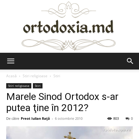
Ortodoxia.md
Acasă
Stiri religioase
Stiri
Stiri religioase
Stiri
Marele Sinod Ortodox s-ar
putea ţine în 2012?
De către
Preot Iulian Raţă
-
6 octombrie 2010
803
0