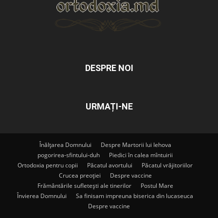
DESPRE NOI
URMAȚI-NE
Înălțarea Domnului
Despre Martorii lui Iehova
pogorirea-sfintului-duh
Piedici în calea mîntuirii
Ortodoxia pentru copii
Păcatul avortului
Păcatul vrăjitoriilor
Crucea preoției
Despre vaccine
Frământările sufletești ale tinerilor
Postul Mare
Învierea Domnului
Sa finisam impreuna biserica din lucaseuca
Despre vaccine