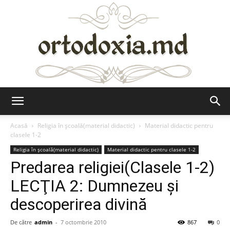
Ortodoxia.md
Acasă
Religia în școală(material didactic)
Material didactic pentru
clasele 1-2
Religia în școală(material didactic)
Material didactic pentru clasele 1-2
Predarea religiei(Clasele 1-2)
LECŢIA 2: Dumnezeu şi
descoperirea divină
De către
admin
-
7 octombrie 2010
867
0