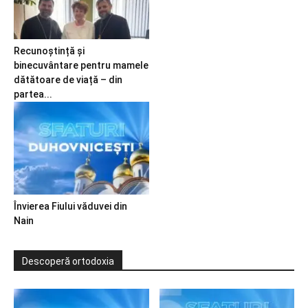
Recunoștință și
binecuvântare pentru mamele
dătătoare de viață – din
partea...
Învierea Fiului văduvei din
Nain
Descoperă ortodoxia