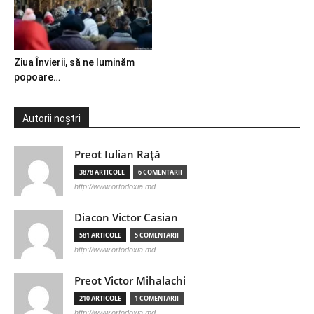
Ziua Învierii, să ne luminăm
popoare…
Autorii noștri
Preot Iulian Raţă
3878 ARTICOLE
6 COMENTARII
http://www.ortodoxia.md
Diacon Victor Casian
581 ARTICOLE
5 COMENTARII
http://www.ortodoxia.md
Preot Victor Mihalachi
210 ARTICOLE
1 COMENTARII
http://www.ortodoxia.md