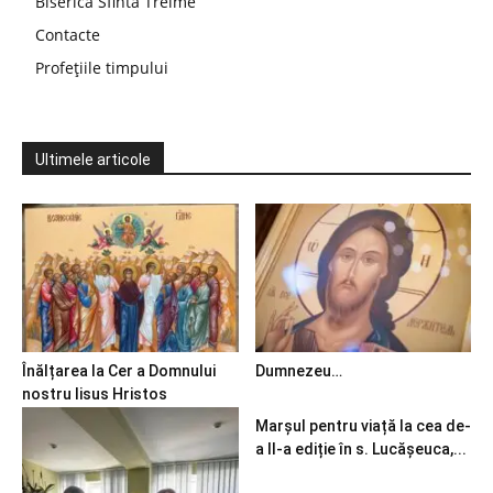
Biserica Sfinta Treime
Contacte
Profețiile timpului
Ultimele articole
Înălțarea la Cer a Domnului
Dumnezeu…
nostru Iisus Hristos
Marșul pentru viață la cea de-
a II-a ediție în s. Lucășeuca,...