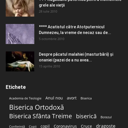
grele ale vieţii
28 iulie 2010
**** Acatistul către Atotputernicul
Dumnezeu, la vreme de necaz sau de...
5 octombrie 2010
Despre păcatul malahiei (masturbării) şi
onaniei (pazei de a nu avea...
15 aprilie 2010
Etichete
Anul nou
avort
Academia de Teologie
Biserica
Biserica Ortodoxă
Biserica Sfânta Treime
biserică
Botezul
dragoste
copil
Coronavirus
Cruce
Conferință
Copii