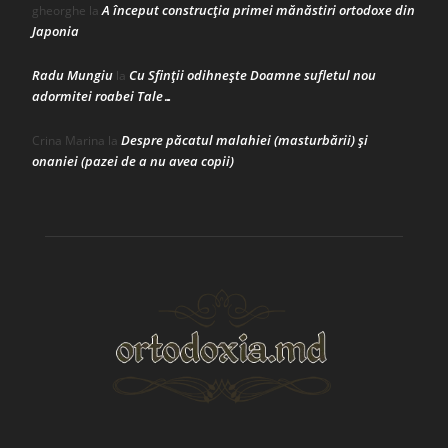
A început construcţia primei mănăstiri ortodoxe din
gheorghe
la
Japonia
Radu Mungiu
Cu Sfinții odihnește Doamne sufletul nou
la
adormitei roabei Tale…
Despre păcatul malahiei (masturbării) şi
Crina Marina
la
onaniei (pazei de a nu avea copii)