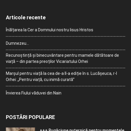
Articole recente
Înălțarea la Cer a Domnului nostru Iisus Hristos
Dumnezeu…
Recunoștință și binecuvântare pentru mamele dătătoare de
viață – din partea preoților Vicariatului Orhei
Marșul pentru viață la cea de-a II-a ediție în s. Lucășeuca, r-l
Orhei: „Pentru viață, cu inimă curată”
Învierea Fiului văduvei din Nain
POSTĂRI POPULARE
+++ Rugăciune puternică pentru momentele