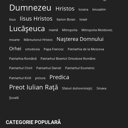
Dumnezeu
Hristos
Icoana
Ierusalim
Iisus Hristos
Iisus
Ilarion Boian
Israel
Lucășeuca
mamă
Mitropolia
Mitropolia Moldovei;
Nașterea Domnului
moarte
Mântuitorul Hristos
Orhei
ortodoxia
Papa Francisc
Patriarhia de la Moscova
Patriarhia Română
Patriarhul Bisericii Ortodoxe Române
Patriarhul Chiril
Patriarhul Daniel
Patriarhul Ecumenic
Predica
Patriarhul Kirill
pictura
Preot Iulian Rață
Sfaturi duhovnicești;
Sinaxa
Școală
CATEGORIE POPULARĂ