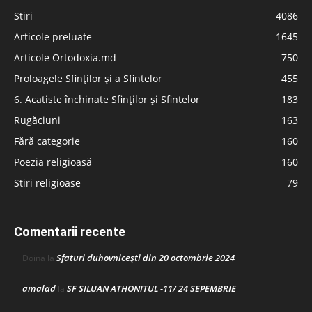
Stiri
4086
Articole preluate
1645
Articole Ortodoxia.md
750
Proloagele Sfinților și a Sfintelor
455
6. Acatiste închinate Sfinților și Sfintelor
183
Rugăciuni
163
Fără categorie
160
Poezia religioasă
160
Stiri religioase
79
Comentarii recente
Sfaturi duhovnicești din 20 octombrie 2024
Doina
la
amalad
SF SILUAN ATHONITUL -11/ 24 SEPEMBRIE
la