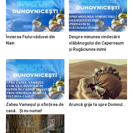
Învierea Fiului văduvei din
Despre minunea vindecării
Nain
slăbănogului din Capernaum
și Rugăciunea inimii
Zaheu Vameșul și sfințirea de
Aruncă grija ta spre Domnul…
casă… Și nu numai!