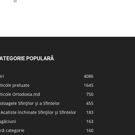
ATEGORIE POPULARĂ
iri
4086
ticole preluate
1645
ticole Ortodoxia.md
750
oloagele Sfinților și a Sfintelor
455
 Acatiste închinate Sfinților și Sfintelor
183
ugăciuni
163
ră categorie
160