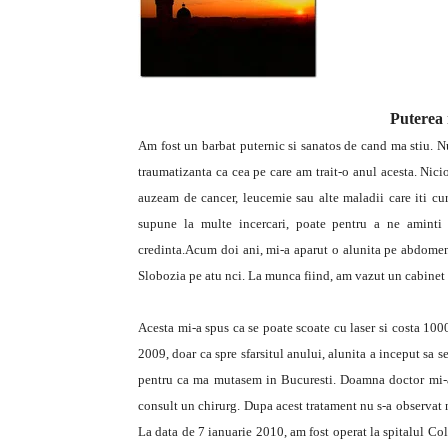
Puterea 
Am fost un barbat puternic si sanatos de cand ma stiu. Nu
traumatizanta ca cea pe care am trait-o anul acesta. Nici
auzeam de cancer, leucemie sau alte maladii care iti c
supune la multe incercari, poate pentru a ne aminti
credinta.Acum doi ani, mi-a aparut o alunita pe abdomen
Slobozia pe atu nci. La munca fiind, am vazut un cabinet
Acesta mi-a spus ca se poate scoate cu laser si costa 1
2009, doar ca spre sfarsitul anului, alunita a inceput sa 
pentru ca ma mutasem in Bucuresti. Doamna doctor mi-a
consult un chirurg. Dupa acest tratament nu s-a observat n
La data de 7 ianuarie 2010, am fost operat la spitalul Cole