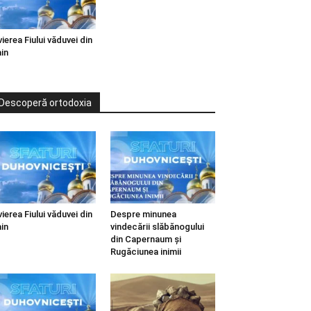
vierea Fiului văduvei din
in
Descoperă ortodoxia
vierea Fiului văduvei din
Despre minunea
in
vindecării slăbănogului
din Capernaum și
Rugăciunea inimii