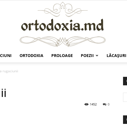
CIUNI
ORTODOXIA
PROLOAGE
POEZII
LĂCAŞURI
Ortodoxia.md
a rugaciunii
ii
1452
0