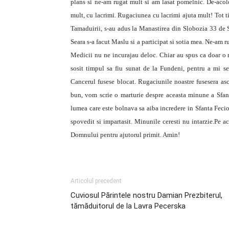
plans si ne-am rugat mult si am lasat pomelnic. De-acol
mult, cu lacrimi. Rugaciunea cu lacrimi ajuta mult! Tot 
Tamaduirii, s-au adus la Manastirea din Slobozia 33 de Sf
Seara s-a facut Maslu si a participat si sotia mea. Ne-am
Medicii nu ne incurajau deloc. Chiar au spus ca doar 
sosit timpul sa fiu sunat de la Fundeni, pentru a mi s
Cancerul fusese blocat. Rugaciunile noastre fusesera ascu
bun, vom scrie o marturie despre aceasta minune a Sfant
lumea care este bolnava sa aiba incredere in Sfanta Fecioa
spovedit si impartasit. Minunile ceresti nu intarzie.Pe
Domnului pentru ajutorul primit. Amin!
Articolul precedent
Cuviosul Părintele nostru Damian Prezbiterul,
tămăduitorul de la Lavra Pecerska