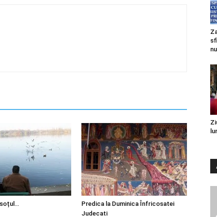
Za
sf
nu
Zi
lu
 soțul…
Predica la Duminica Înfricosatei
Judecati