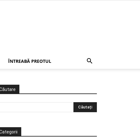
ÎNTREABĂ PREOTUL
Căutare
Categorii