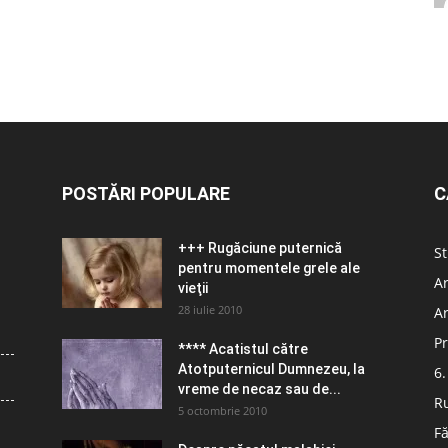
POSTĂRI POPULARE
C
+++ Rugăciune puternică
St
pentru momentele grele ale
Ar
vieţii
28 iulie 2010
Ar
Pr
**** Acatistul către
Atotputernicul Dumnezeu, la
6.
vreme de necaz sau de...
R
5 octombrie 2010
Fă