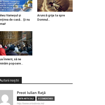
heu Vameșul și
Aruncă grija ta spre
ințirea de casă… Și nu
Domnul…
mai!
ua Învierii, să ne
minăm popoare…
Autorii noștri
Preot Iulian Raţă
3878 ARTICOLE
6 COMENTARII
http://www.ortodoxia.md