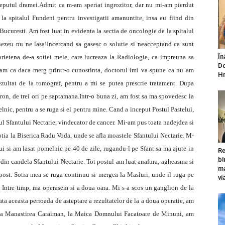
nceputul dramei.Admit ca m-am speriat ingrozitor, dar nu mi-am pierdut
 la spitalul Fundeni pentru investigatii amanuntite, insa eu fiind din
Bucuresti. Am fost luat in evidenta la sectia de oncologie de la spitalul
ezeu nu ne lasa!Incercand sa gasesc o solutie si neacceptand ca sunt
În
rietena de-a sotiei mele, care lucreaza la Radiologie, ca impreuna sa
Do
am ca daca merg printr-o cunostinta, doctorul imi va spune ca nu am
Hr
ezultat de la tomograf, pentru a mi se putea prescrie tratament. Dupa
eron, de trei ori pe saptamana.Intr-o buna zi, am fost sa ma spovedesc la
lnic, pentru a se ruga si el pentru mine. Cand a inceput Postul Pastelui,
stul Sfantului Nectarie, vindecator de cancer. Mi-am pus toata nadejdea si
tia la Biserica Radu Voda, unde se afla moastele Sfantului Nectarie. M-
ului si am lasat pomelnic pe 40 de zile, rugandu-l pe Sfant sa ma ajute in
Re
bi
 din candela Sfantului Nectarie. Tot postul am luat anafura, agheasma si
ma
post. Sotia mea se ruga continuu si mergea la Masluri, unde il ruga pe
vi
. Intre timp, ma operasem si a doua oara. Mi s-a scos un ganglion de la
oata aceasta perioada de asteptare a rezultatelor de la a doua operatie, am
, la Manastirea Caraiman, la Maica Domnului Facatoare de Minuni, am