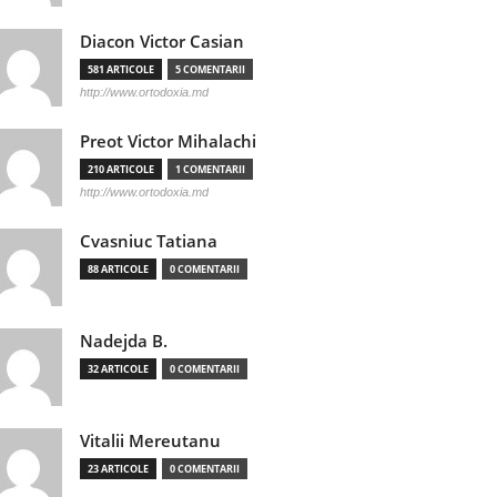
Diacon Victor Casian
581 ARTICOLE
5 COMENTARII
http://www.ortodoxia.md
Preot Victor Mihalachi
210 ARTICOLE
1 COMENTARII
http://www.ortodoxia.md
Cvasniuc Tatiana
88 ARTICOLE
0 COMENTARII
Nadejda B.
32 ARTICOLE
0 COMENTARII
Vitalii Mereutanu
23 ARTICOLE
0 COMENTARII