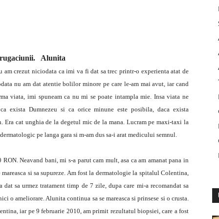
rugaciunii. Alunita
 am crezut niciodata ca imi va fi dat sa trec printr-o experienta atat de
odata nu am dat atentie bolilor minore pe care le-am mai avut, iar cand
urma viata, imi spuneam ca nu mi se poate intampla mie. Insa viata ne
 ca exista Dumnezeu si ca orice minune este posibila, daca exista
. Era cat unghia de la degetul mic de la mana. Lucram pe maxi-taxi la
 dermatologic pe langa gara si m-am dus sa-i arat medicului semnul.
000 RON. Neavand bani, mi s-a parut cam mult, asa ca am amanat pana in
se mareasca si sa supureze. Am fost la dermatologie la spitalul Colentina,
 dat sa urmez tratament timp de 7 zile, dupa care mi-a recomandat sa
ici o ameliorare. Alunita continua sa se mareasca si prinsese si o crusta.
ntina, iar pe 9 februarie 2010, am primit rezultatul biopsiei, care a fost