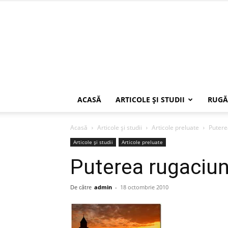
ACASĂ
ARTICOLE ŞI STUDII
RUGĂ
Acasă
Articole şi studii
Articole preluate
Putere
Articole şi studii
Articole preluate
Puterea rugaciun
De către
admin
-
18 octombrie 2010