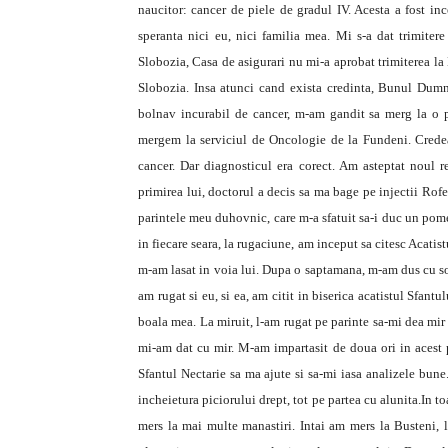
naucitor: cancer de piele de gradul IV. Acesta a fost i
speranta nici eu, nici familia mea. Mi s-a dat trimitere
Slobozia, Casa de asigurari nu mi-a aprobat trimiterea la 
Slobozia. Insa atunci cand exista credinta, Bunul Dumn
bolnav incurabil de cancer, m-am gandit sa merg la o p
mergem la serviciul de Oncologie de la Fundeni. Crede
cancer. Dar diagnosticul era corect. Am asteptat noul r
primirea lui, doctorul a decis sa ma bage pe injectii Rof
parintele meu duhovnic, care m-a sfatuit sa-i duc un pome
in fiecare seara, la rugaciune, am inceput sa citesc Acati
m-am lasat in voia lui. Dupa o saptamana, m-am dus cu so
am rugat si eu, si ea, am citit in biserica acatistul Sfant
boala mea. La miruit, l-am rugat pe parinte sa-mi dea mir
mi-am dat cu mir. M-am impartasit de doua ori in acest 
Sfantul Nectarie sa ma ajute si sa-mi iasa analizele bune
incheietura piciorului drept, tot pe partea cu alunita.In t
mers la mai multe manastiri. Intai am mers la Busteni