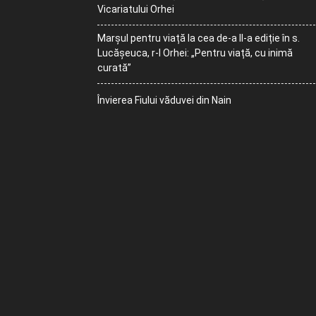
Vicariatului Orhei
Marșul pentru viață la cea de-a II-a ediție în s.
Lucășeuca, r-l Orhei: „Pentru viață, cu inimă
curată”
Învierea Fiului văduvei din Nain