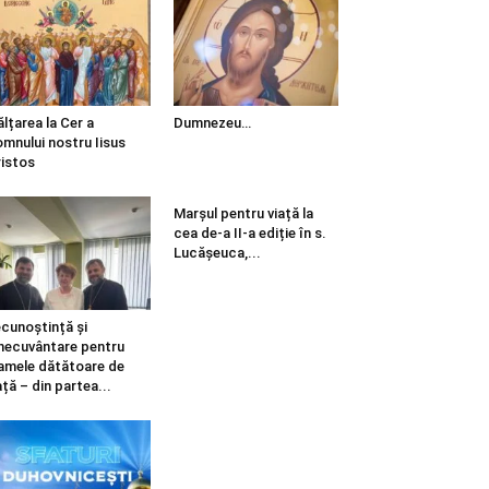
ălțarea la Cer a
Dumnezeu…
mnului nostru Iisus
istos
Marșul pentru viață la
cea de-a II-a ediție în s.
Lucășeuca,...
cunoștință și
necuvântare pentru
mele dătătoare de
ață – din partea...