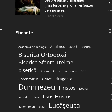
Despre păcatul malahiei
Po
(masturbării) şi onaniei (pazei
de a nu avea...
St
15 aprilie 2010
C
Etichete
Anul nou
avort
Academia de Teologie
Biserica
Biserica Ortodoxă
Biserica Sfânta Treime
biserică
copil
Botezul
Conferință
Copii
dragoste
Coronavirus
Cruce
Dumnezeu
Hristos
Icoana
Iisus Hristos
Ierusalim
Iisus
Lucășeuca
Ilarion Boian
Israel