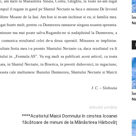
o, am mers la Manastirea Sinaia, Cornu, Ghighiu, la toate ne-am rugat
timpul il rugam in gand pe Sfantul Nectarie sa faca o minune.De Izvorul
inte Moaste de la Iasi. Am fost si m-am inchinat si eu, si familia mea.
În
Na
 rugat foarte mult, pentru ca Dumnezeu ramasese singura noastra speranta.
o minune ma mai poate salva.Rugandu-ne si nadajduind la Dumnezeu, a
e comunica rezultatul celei de-a doua operatii. Minunea se implinise.
ltate.Sotia mea i-a promis Sfantului Nectarie ca, daca rezultatul va fi
ului in „Formula AS”. Va rog mult sa publicati acest articol, ca toata
ra, in Sfantul Nectarie, in Biserica, in preotii duhovnici, in rugaciune,
 aceasta cale multumesc Bunului Dumnezeu, Sfantului Nectarie si Maicii
J. C. – Slobozia
În
Na
Articolul următor
****Acatistul Maicii Domnului în cinstea Icoanei
făcătoare de minuni de la Mănăstirea Hârbovăţ