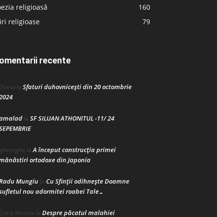
ezia religioasă
160
iri religioase
79
omentarii recente
Sfaturi duhovnicești din 20 octombrie
Doina
la
2024
amalad
SF SILUAN ATHONITUL -11/ 24
la
SEPEMBRIE
A început construcţia primei
gheorghe
la
mănăstiri ortodoxe din Japonia
Radu Mungiu
Cu Sfinții odihnește Doamne
la
sufletul nou adormitei roabei Tale…
Despre păcatul malahiei
Crina Marina
la