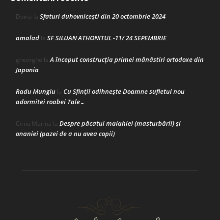
Sfaturi duhovnicești din 20 octombrie 2024
Doina
la
amalad
SF SILUAN ATHONITUL -11/ 24 SEPEMBRIE
la
A început construcţia primei mănăstiri ortodoxe din
gheorghe
la
Japonia
Radu Mungiu
Cu Sfinții odihnește Doamne sufletul nou
la
adormitei roabei Tale…
Despre păcatul malahiei (masturbării) şi
Crina Marina
la
onaniei (pazei de a nu avea copii)