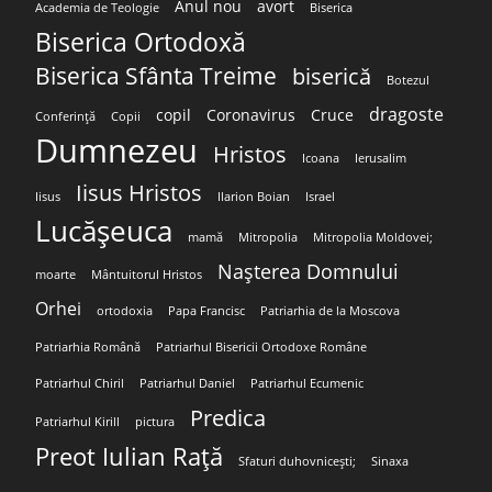
Anul nou
avort
Academia de Teologie
Biserica
Biserica Ortodoxă
Biserica Sfânta Treime
biserică
Botezul
dragoste
copil
Coronavirus
Cruce
Conferință
Copii
Dumnezeu
Hristos
Icoana
Ierusalim
Iisus Hristos
Iisus
Ilarion Boian
Israel
Lucășeuca
mamă
Mitropolia
Mitropolia Moldovei;
Nașterea Domnului
moarte
Mântuitorul Hristos
Orhei
ortodoxia
Papa Francisc
Patriarhia de la Moscova
Patriarhia Română
Patriarhul Bisericii Ortodoxe Române
Patriarhul Chiril
Patriarhul Daniel
Patriarhul Ecumenic
Predica
Patriarhul Kirill
pictura
Preot Iulian Rață
Sfaturi duhovnicești;
Sinaxa