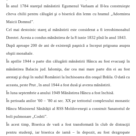
În anul 1784 stareţul mănăstirii Egumenul Varlaam al II-lea construieşte
cîteva chilii pentru călugări şi o biserică din lemn cu hramul „Adormirea
Maicii Domnul”.
Cel mai destoinic stareţ al mănăstirii este considerat a fi ieroshimonahul
Dorotei. Acesta a condus mănăstirea de la 8 iunie 1832 pînă în anul 1843.
După aproape 200 de ani de existenţă paşnică a început prigoana asupra
obştii monahale.
În aprilie 1944 o parte din călugării mănăstirii Hâncu au fost evacuaţi în
mănăstirea Balaciu jud. Ialomiţa, dar cea mai mare parte din ei au fost
arestaţi şi duşi în sudul României la închisoarea din oraşul Brăila. O dată cu
aceasta, peste Prut , în anul 1944 a fost dusă şi averea mănăstirii.
În luna septembrie a anului 1949 Mănăstirea Hâncu a fost închisă.
În perioada anilor ’60 – ’80 ai sec. XX pe teritoriul complexului monastic
Hâncu Ministerul Sănătăţii al RSS Moldoveneşti a construit Sanatoriul de
boli pulmonare „Codrii”.
În acest timp, Biserica de vară a fost transformată în club de distracţii
pentru studenţi, iar biserica de iarnă – în depozit, au fost dezgropate