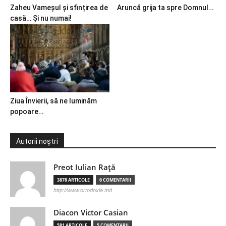
Zaheu Vameșul și sfințirea de
Aruncă grija ta spre Domnul…
casă… Și nu numai!
Ziua Învierii, să ne luminăm
popoare…
Autorii noștri
Preot Iulian Raţă
3878 ARTICOLE
6 COMENTARII
http://www.ortodoxia.md
Diacon Victor Casian
581 ARTICOLE
5 COMENTARII