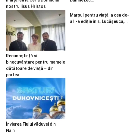
Înălțarea la Cer a Domnului
Dumnezeu…
nostru Iisus Hristos
Marșul pentru viață la cea de-
a II-a ediție în s. Lucășeuca,...
Recunoștință și
binecuvântare pentru mamele
dătătoare de viață – din
partea...
Învierea Fiului văduvei din
Nain