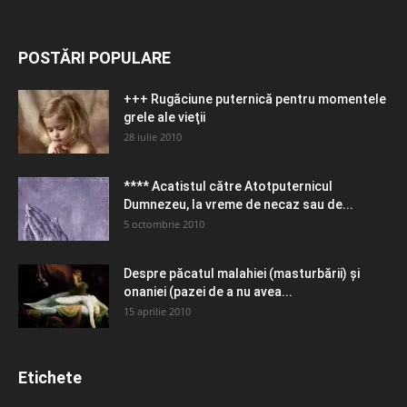
POSTĂRI POPULARE
+++ Rugăciune puternică pentru momentele
grele ale vieţii
28 iulie 2010
**** Acatistul către Atotputernicul
Dumnezeu, la vreme de necaz sau de...
5 octombrie 2010
Despre păcatul malahiei (masturbării) şi
onaniei (pazei de a nu avea...
15 aprilie 2010
Etichete