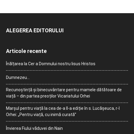
ALEGEREA EDITORULUI
Articole recente
Înălțarea la Cer a Domnului nostru Iisus Hristos
Dumnezeu…
Recunoștință și binecuvântare pentru mamele dătătoare de
viață – din partea preoților Vicariatului Orhei
Marșul pentru viață la cea de-a II-a ediție în s. Lucășeuca, r-l
Orhei: „Pentru viață, cu inimă curată”
Învierea Fiului văduvei din Nain