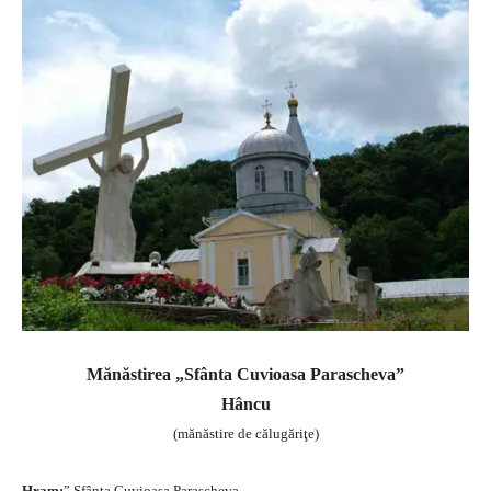
Mănăstirea „Sfânta Cuvioasa Parascheva”
Hâncu
(mănăstire de călugăriţe)
Hram:
” Sfânta Cuvioasa Parascheva „