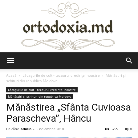
Ortodoxia.md
Acasă
Lăcaşurile de cult - tezaurul credinţei noastre
Mănăstiri şi
schituri din republica Moldova
Lăcaşurile de cult - tezaurul credinţei noastre
Mănăstiri şi schituri din republica Moldova
Mănăstirea „Sfânta Cuvioasa
Parascheva”, Hâncu
De către
admin
-
5 noiembrie 2010
5755
0