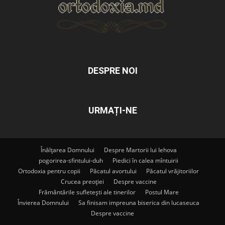
DESPRE NOI
URMAȚI-NE
Înălțarea Domnului
Despre Martorii lui Iehova
pogorirea-sfintului-duh
Piedici în calea mîntuirii
Ortodoxia pentru copii
Păcatul avortului
Păcatul vrăjitoriilor
Crucea preoției
Despre vaccine
Frământările sufletești ale tinerilor
Postul Mare
Învierea Domnului
Sa finisam impreuna biserica din lucaseuca
Despre vaccine