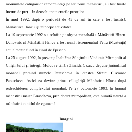
mormintele călugărilor înmormîntaţi pe teritoriul mănăstirii, au fost furate
lucruri de preţ – în deosebi toate crucile preoţilor.
În anul 1992, după o perioadă de 43 de ani în care a fost închisă,
Mănăstirea Hâncu îşi reîncepe activitatea.
La 10 septembrie 1992 s-a reînfiinţat obştea monahală a Mănăstirii Hîncu.
Duhovnic al Mănăstirii Hâncu a fost numit ieromonahul Petru (Musteaţă)
actualmente fiind în cinul de Episcop.
La 25 august 1992, în prezenţa Înalt Prea Sfinţitului Vladimir, Mitropolit al
Chişinăului şi întregii Moldove tânăra Zinaida Cazacu depune jurămăntul
monahal primind numele Parascheva în cinstea Sfintei Cuvioase
Parascheva. Astfel ea devine prima călugăriţă Mănăstirii Hîncu după
redeschiderea complexului monahal. Pe 27 octombrie 1993, la hramul
mănăstirii maica Parascheva, prin decret mitropolitan, este numită stareţă a
mănăstirii cu titlul de egumenă.
Imagini