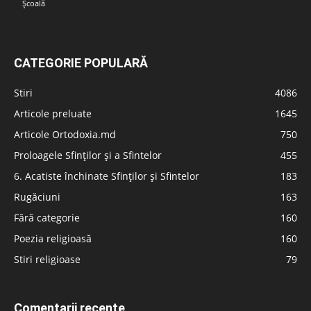
Școală
CATEGORIE POPULARĂ
Stiri
4086
Articole preluate
1645
Articole Ortodoxia.md
750
Proloagele Sfinților și a Sfintelor
455
6. Acatiste închinate Sfinților și Sfintelor
183
Rugăciuni
163
Fără categorie
160
Poezia religioasă
160
Stiri religioase
79
Comentarii recente