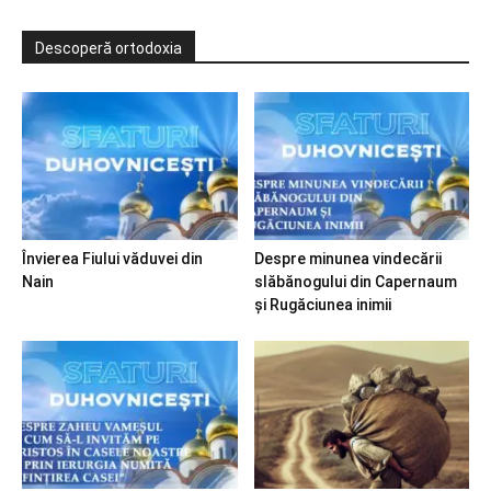
Descoperă ortodoxia
Învierea Fiului văduvei din
Despre minunea vindecării
Nain
slăbănogului din Capernaum
și Rugăciunea inimii