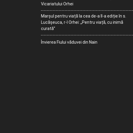
Vicariatului Orhei
Marșul pentru viață la cea de-a II-a ediție în s.
Lucășeuca, r-l Orhei: „Pentru viață, cu inimă
curată”
Învierea Fiului văduvei din Nain