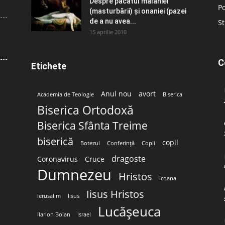
Despre păcatul malahiei
Po
(masturbării) şi onaniei (pazei
de a nu avea...
St
15 aprilie 2010
C
Etichete
Anul nou
avort
Academia de Teologie
Biserica
Biserica Ortodoxă
Biserica Sfânta Treime
biserică
copil
Botezul
Conferință
Copii
dragoste
Coronavirus
Cruce
Dumnezeu
Hristos
Icoana
Iisus Hristos
Ierusalim
Iisus
Lucășeuca
Ilarion Boian
Israel