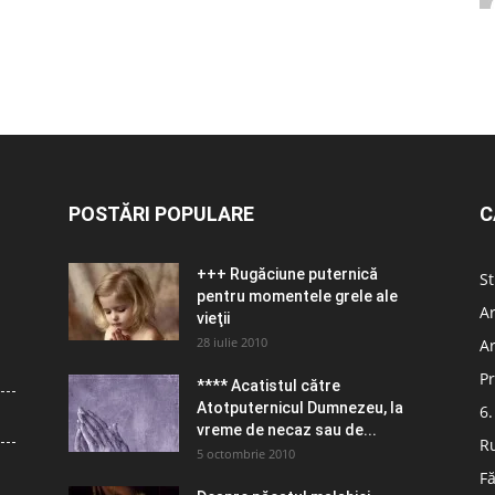
POSTĂRI POPULARE
C
+++ Rugăciune puternică
St
pentru momentele grele ale
Ar
vieţii
28 iulie 2010
Ar
Pr
**** Acatistul către
Atotputernicul Dumnezeu, la
6.
vreme de necaz sau de...
R
5 octombrie 2010
Fă