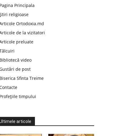
Pagina Principala
Știri religioase
Articole Ortodoxia.md
Articole de la vizitatori
Articole preluate
Tâlcuiri
Bibliotecă video
Gustări de post
Biserica Sfinta Treime
Contacte
Profețiile timpului
Ultimele articole