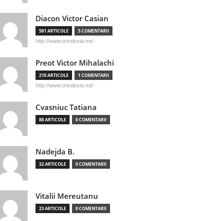
Diacon Victor Casian
581 ARTICOLE
5 COMENTARII
http://www.ortodoxia.md
Preot Victor Mihalachi
210 ARTICOLE
1 COMENTARII
http://www.ortodoxia.md
Cvasniuc Tatiana
88 ARTICOLE
0 COMENTARII
Nadejda B.
32 ARTICOLE
0 COMENTARII
Vitalii Mereutanu
23 ARTICOLE
0 COMENTARII