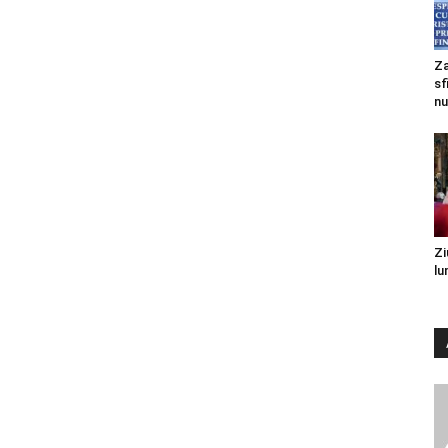
Za
sf
nu
Zi
lu