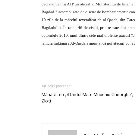
declarat pentru AFP un oficial al Ministerului de Interne,
Bagdad fuseseră vizate de o serie de bombardamente care n
10 zile de la măcelul revendicat de al-Qaeda, din Cate
Bagdadului. În total, 46 de civili, printre care doi preo
octombrie 2010, unul dintre cele mai violente atacuri îdr
ramura irakiană a Al-Qaeda a anunţat că noi atacuri vor ave
Articolul precedent
Mănăstirea „Sfântul Mare Mucenic Gheorghe”,
Zloţi