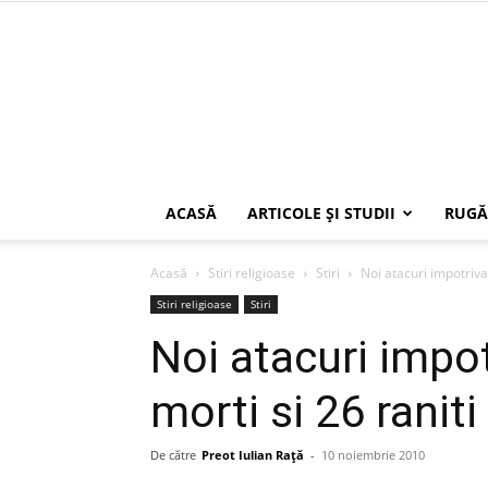
ACASĂ
ARTICOLE ŞI STUDII
RUGĂ
Acasă
Stiri religioase
Stiri
Noi atacuri impotriva 
Stiri religioase
Stiri
Noi atacuri impot
morti si 26 raniti
De către
Preot Iulian Raţă
-
10 noiembrie 2010