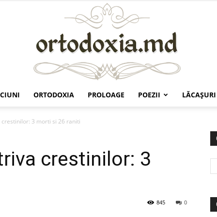
CIUNI
ORTODOXIA
PROLOAGE
POEZII
LĂCAŞURI
Ortodoxia.md
crestinilor: 3 morti si 26 raniti
riva crestinilor: 3
845
0