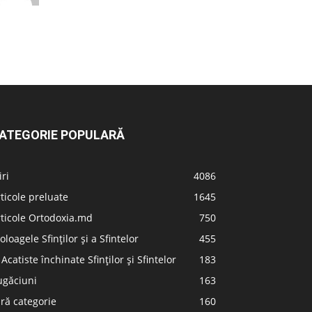
ATEGORIE POPULARĂ
iri
4086
ticole preluate
1645
ticole Ortodoxia.md
750
oloagele Sfinților și a Sfintelor
455
 Acatiste închinate Sfinților și Sfintelor
183
ugăciuni
163
ră categorie
160