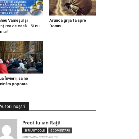
heu Vameșul și
Aruncă grija ta spre
ințirea de casă… Și nu
Domnul…
mai!
ua Învierii, să ne
minăm popoare…
Autorii noștri
Preot Iulian Raţă
3878 ARTICOLE
6 COMENTARII
http://www.ortodoxia.md