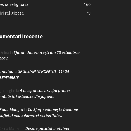
ezia religioasă
160
iri religioase
79
omentarii recente
Sfaturi duhovnicești din 20 octombrie
Doina
la
2024
amalad
SF SILUAN ATHONITUL -11/ 24
la
SEPEMBRIE
A început construcţia primei
gheorghe
la
mănăstiri ortodoxe din Japonia
Radu Mungiu
Cu Sfinții odihnește Doamne
la
sufletul nou adormitei roabei Tale…
Despre păcatul malahiei
Crina Marina
la