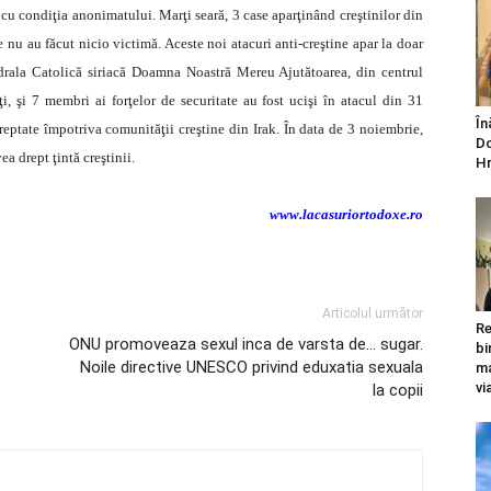
 cu condiţia anonimatului. Marţi seară, 3 case aparţinând creştinilor din
u au făcut nicio victimă. Aceste noi atacuri anti-creştine apar la doar
drala Catolică siriacă Doamna Noastră Mereu Ajutătoarea, din centrul
ţi, şi 7 membri ai forţelor de securitate au fost ucişi în atacul din 31
În
eptate împotriva comunităţii creştine din Irak. În data de 3 noiembrie,
Do
a drept ţintă creştinii.
Hr
www.lacasuriortodoxe.ro
Articolul următor
Re
ONU promoveaza sexul inca de varsta de… sugar.
bi
Noile directive UNESCO privind eduxatia sexuala
ma
vi
la copii