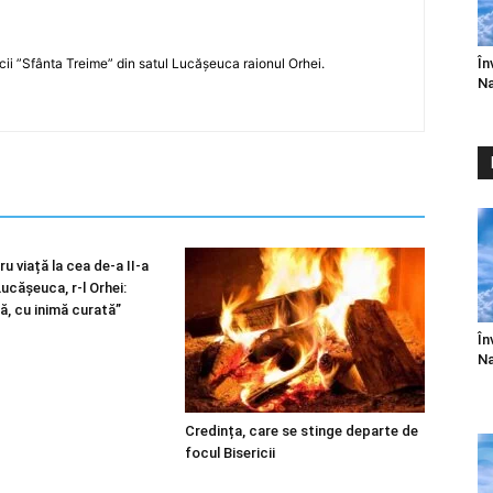
În
icii ”Sfânta Treime” din satul Lucășeuca raionul Orhei.
Na
u viață la cea de-a II-a
 Lucășeuca, r-l Orhei:
ă, cu inimă curată”
În
Na
Credința, care se stinge departe de
focul Bisericii