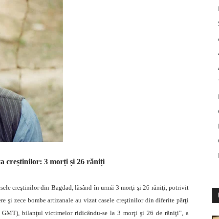
 creștinilor: 3 morți și 26 răniți
sele creştinilor din Bagdad, lăsând în urmă 3 morţi şi 26 răniţi, potrivit
 şi zece bombe artizanale au vizat casele creştinilor din diferite părţi
MT), bilanţul victimelor ridicându-se la 3 morţi şi 26 de răniţi”, a