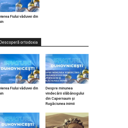
vierea Fiului văduvei din
in
Descoperă ortodoxia
vierea Fiului văduvei din
Despre minunea
in
vindecării slăbănogului
din Capernaum și
Rugăciunea inimii