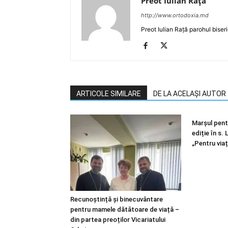
Preot Iulian Raţă
http://www.ortodoxia.md
Preot Iulian Rață parohul biser
ARTICOLE SIMILARE
DE LA ACELAȘI AUTOR
Marșul pentr
ediție în s.
„Pentru viaț
Recunoștință și binecuvântare
pentru mamele dătătoare de viață –
din partea preoților Vicariatului