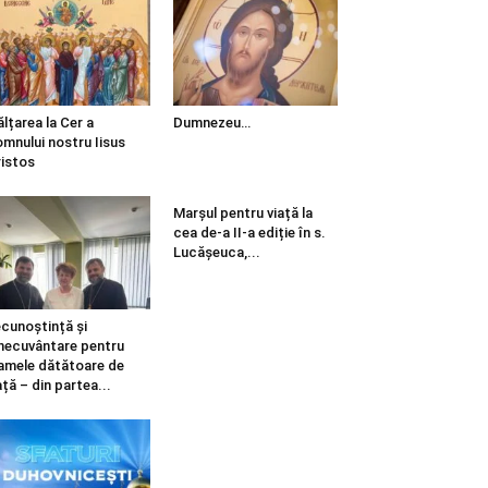
ălțarea la Cer a
Dumnezeu…
mnului nostru Iisus
istos
Marșul pentru viață la
cea de-a II-a ediție în s.
Lucășeuca,...
cunoștință și
necuvântare pentru
mele dătătoare de
ață – din partea...