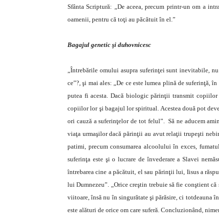
Sfânta Scriptură: „De aceea, precum printr-un om a intrat
oamenii, pentru că toţi au păcătuit în el.”
Bagajul genetic şi duhovnicesc
„Întrebările omului asupra suferinţei sunt inevitabile, nu
ce”?, şi mai ales: „De ce este lumea plină de suferinţă, în
putea fi acesta. Dacă biologic părinţii transmit copiilo
copiilor lor şi bagajul lor spiritual. Acestea două pot dev
ori cauză a suferinţelor de tot felul”. Să ne aducem amin
viaţa urmaşilor dacă părinţii au avut relaţii trupeşti neb
patimi, precum consumarea alcoolului în exces, fumatul,
suferinţa este şi o lucrare de învederare a Slavei nemăs
întrebarea cine a păcătuit, el sau părinţii lui, Iisus a răspu
lui Dumnezeu”. „Orice creştin trebuie să fie conştient că 
viitoare, însă nu în singurătate şi părăsire, ci totdeauna în
este alături de orice om care suferă. Concluzionând, nimen