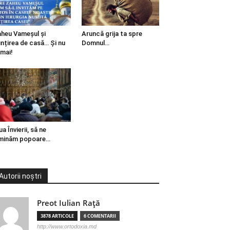
heu Vameșul și
Aruncă grija ta spre
ințirea de casă… Și nu
Domnul…
mai!
ua Învierii, să ne
minăm popoare…
Autorii noștri
Preot Iulian Raţă
3878 ARTICOLE
6 COMENTARII
http://www.ortodoxia.md