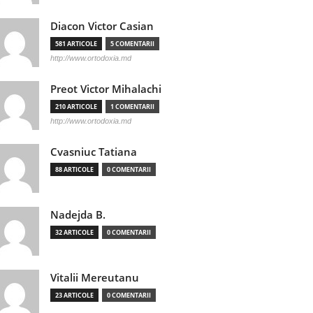
Diacon Victor Casian
581 ARTICOLE
5 COMENTARII
http://www.ortodoxia.md
Preot Victor Mihalachi
210 ARTICOLE
1 COMENTARII
http://www.ortodoxia.md
Cvasniuc Tatiana
88 ARTICOLE
0 COMENTARII
Nadejda B.
32 ARTICOLE
0 COMENTARII
Vitalii Mereutanu
23 ARTICOLE
0 COMENTARII