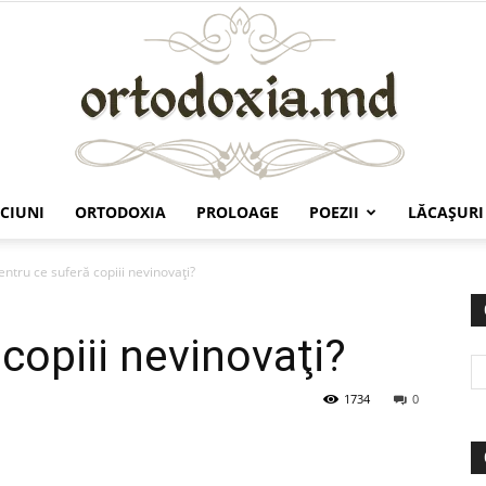
CIUNI
ORTODOXIA
PROLOAGE
POEZII
LĂCAŞURI
Ortodoxia.md
entru ce suferă copiii nevinovaţi?
copiii nevinovaţi?
1734
0