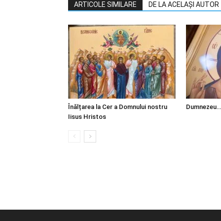
ARTICOLE SIMILARE
DE LA ACELAȘI AUTOR
Înălțarea la Cer a Domnului nostru
Dumnezeu…
Iisus Hristos