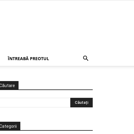
ÎNTREABĂ PREOTUL
Căutare
Categorii