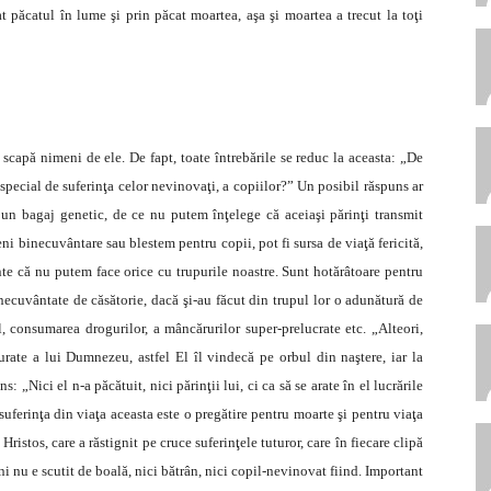
 păcatul în lume şi prin păcat moartea, aşa şi moartea a trecut la toţi
 scapă nimeni de ele. De fapt, toate întrebările se reduc la aceasta: „De
 special de suferinţa celor nevinovaţi, a copiilor?” Un posibil răspuns ar
r un bagaj genetic, de ce nu putem înţelege că aceiaşi părinţi transmit
eni binecuvântare sau blestem pentru copii, pot fi sursa de viaţă fericită,
te că nu putem face orice cu trupurile noastre. Sunt hotărâtoare pentru
inecuvântate de căsătorie, dacă şi-au făcut din trupul lor o adunătură de
 consumarea drogurilor, a mâncărurilor super-prelucrate etc. „Alteori,
urate a lui Dumnezeu, astfel El îl vindecă pe orbul din naştere, iar la
ns: „Nici el n-a păcătuit, nici părinţii lui, ci ca să se arate în el lucrările
suferinţa din viaţa aceasta este o pregătire pentru moarte şi pentru viaţa
 Hristos, care a răstignit pe cruce suferinţele tuturor, care în fiecare clipă
i nu e scutit de boală, nici bătrân, nici copil-nevinovat fiind. Important