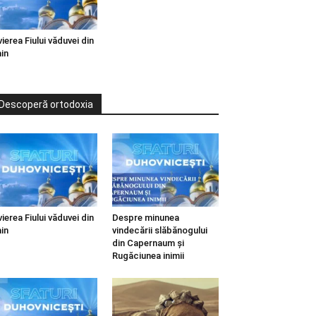
vierea Fiului văduvei din
in
Descoperă ortodoxia
vierea Fiului văduvei din
Despre minunea
in
vindecării slăbănogului
din Capernaum și
Rugăciunea inimii