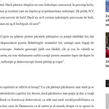
tă. Dacă părerea sfinţilor ne este îndeobşte cunoscută în privinţa bolii,
stat şi scriitori care au înţeles şi ei profunzimea suferinţei. De pildă, N.V.
Za
em nevoie de boli! Dacă nu ar fi existat suferinţele provocate de boli,
sf
nat mi-aş fi închipuit că sunt!”
nu
„Copiii nu plătesc pentru păcatele părinţilor cu preţul sănătăţii lor, dar
 răspunzători pentru fărădelegile neamului lor, urmaşii sunt legaţi de
ovniceşte. Ambele generaţii (atât cea tânără, cât şi cea în vârstă) se
karma, nu este răzbunarea oarbă a sorţii pentru anumite fapte săvârşite în
Zi
, sufleteşti şi duhovniceşti dintre părinţi şi copii”.
lu
 copilului se află în el însuşi? Cu cât părinţii păcătuiesc mai mult şi se
mbolnăvirii copiilor lor. Invers, dacă păcătuiesc mai puţin şi duc o viaţă
egătură cu biserica şi duhovnicul, cu atât mai mult există posibilitatea ca
nu a fost creat de Dumnezeu ca să sufere şi să moară, despre ce se spune în