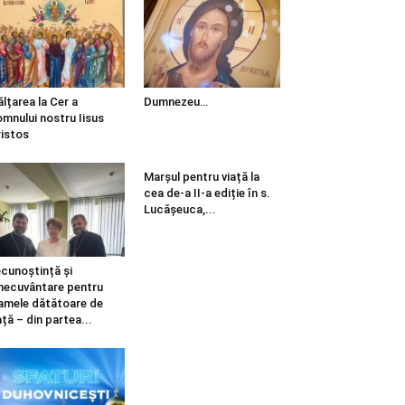
ălțarea la Cer a
Dumnezeu…
mnului nostru Iisus
istos
Marșul pentru viață la
cea de-a II-a ediție în s.
Lucășeuca,...
cunoștință și
necuvântare pentru
mele dătătoare de
ață – din partea...