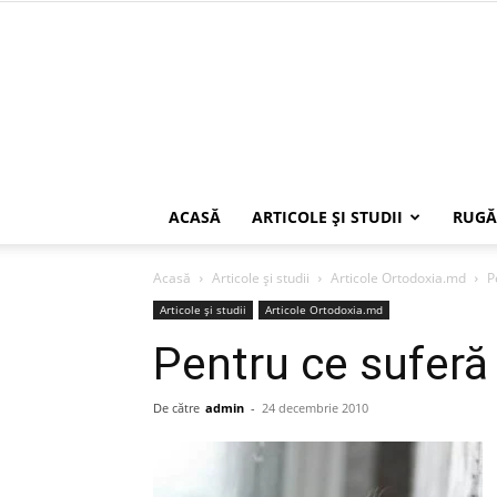
ACASĂ
ARTICOLE ŞI STUDII
RUGĂ
Acasă
Articole şi studii
Articole Ortodoxia.md
P
Articole şi studii
Articole Ortodoxia.md
Pentru ce suferă 
De către
admin
-
24 decembrie 2010