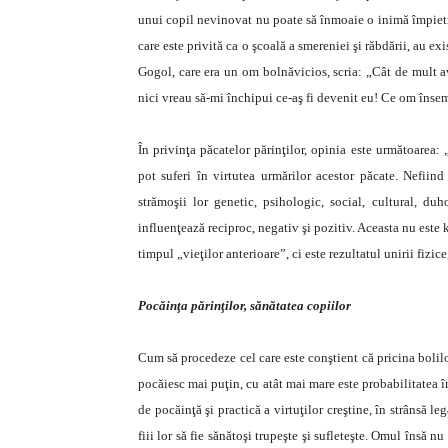
unui copil nevinovat nu poate să înmoaie o inimă împietri
care este privită ca o şcoală a smereniei şi răbdării, au exi
Gogol, care era un om bolnăvicios, scria: „Cât de mult av
nici vreau să-mi închipui ce-aş fi devenit eu! Ce om însem
În privinţa păcatelor părinţilor, opinia este următoarea: 
pot suferi în virtutea urmărilor acestor păcate. Nefiind
strămoşii lor genetic, psihologic, social, cultural, duh
influenţează reciproc, negativ şi pozitiv. Aceasta nu este 
timpul „vieţilor anterioare”, ci este rezultatul unirii fizice
Pocăinţa părinţilor, sănătatea copiilor
Cum să procedeze cel care este conştient că pricina bolilor
pocăiesc mai puţin, cu atât mai mare este probabilitatea î
de pocăinţă şi practică a virtuţilor creştine, în strânsă l
fiii lor să fie sănătoşi trupeşte şi sufleteşte. Omul însă 