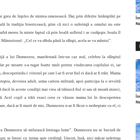
i greu de înţeles de mintea omenească. Dar, prin diferite întâmplări pe
În
Na
ulă în tradiţia bisericească, ştim că nici o suferinţă a omului nu este
aibă mereu în minte faptul că prin boală sufletul i se curăţeşte, boala îl
us Mântuitorul: „Cel ce va răbda până la sfârşit, acela se va mântui”.
jă a lui Dumnezeu, manifestată într-un caz real, celebru la sfârşitul
at pe moarte s-a rugat foarte mult pentru vindecarea copilului ei, iar
 descoperindu-i viitorul pe care l-ar fi avut fiul ei dacă ar fi trăit. Mama
reştea, devenea adult, urma cariera militară, apoi participa la o revoltă
ă dacă în aceste condiţii mai vrea să trăiască fiul ei sau să moară atunci,
În
dată. Acel copil a trăit exact ceea ce văzuse mama lui în descoperirea
Na
e, dacă ar fi murit de mic, Dumnezeu n-ar fi făcut o nedreptate cu el, ci
 ca Dumnezeu să miluiască întreaga lume”. Dumnezeu nu se bucură de
uşor, se întorc cu inima spre credinţă. Uneori, însă, nici măcar suferinţa