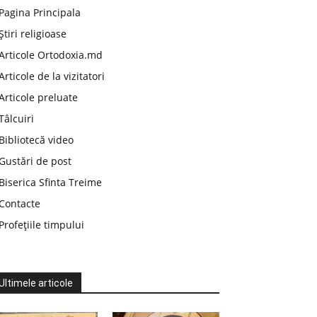
Pagina Principala
Știri religioase
Articole Ortodoxia.md
Articole de la vizitatori
Articole preluate
Tâlcuiri
Bibliotecă video
Gustări de post
Biserica Sfinta Treime
Contacte
Profețiile timpului
Ultimele articole