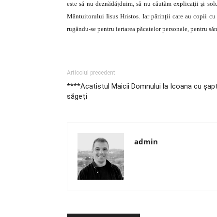
este să nu deznădăjduim, să nu căutăm explicaţii şi solu
Mântuitorului Iisus Hristos. Iar părinţii care au copii c
rugându-se pentru iertarea păcatelor personale, pentru săn
Articolul precedent
****Acatistul Maicii Domnului la Icoana cu şap
săgeţi
admin