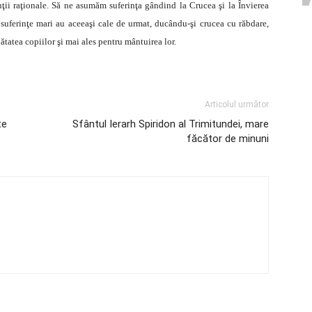
ţii raţionale. Să ne asumăm suferinţa gândind la Crucea şi la Învierea
u suferinţe mari au aceeaşi cale de urmat, ducându-şi crucea cu răbdare,
ătatea copiilor şi mai ales pentru mântuirea lor.
Articolul următor
te
Sfântul Ierarh Spiridon al Trimitundei, mare
făcător de minuni