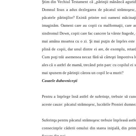
Ştim din Vechiul Testament că „părinţii mănâncă aguridă, i
Domnul Iisus a adus dezlegarea de păcatul strămoşesc
păcatele părinţilor?
Există printre noi oameni măcinaţi 
imaginăm. Oameni care au copii cu malformaţii, care au
sindromul Down, copii care fac cancere la vârste fragede, 
mai amâna moartea cu o zi. Şi mai puţin de înţeles este c
plină de copii, dar unul dintre ei are, de exemplu, retar
Cum poţi trăi asemenea necaz fără să cârteşti împotriva 
ales că o astfel de mamă, trecând prin parc cu copilul ei 
mai spunem de părinţii cărora un copil le-a murit?
Cauzele duhovniceşti
Pentru a înţelege însă astfel de suferinţe, trebuie să cu
aceste cauze: păcatul strămoşesc, lucrările Proniei dumneze
Suferinţa pentru păcatul strămoşesc trebuie înţeleasă astfel
consecinţele căderii omului din starea iniţială, din pri
fiecare din noi.