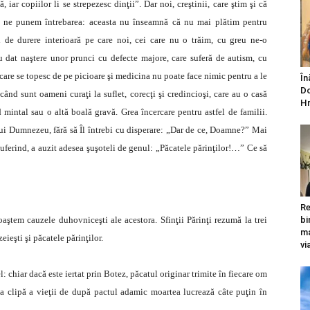
ar copiilor li se strepezesc dinţii”. Dar noi, creştinii, care ştim şi că
, ne punem întrebarea: aceasta nu înseamnă că nu mai plătim pentru
de durere interioară pe care noi, cei care nu o trăim, cu greu
ne-o
 dat naştere unor prunci cu defecte majore, care suferă de autism, cu
care se topesc de pe picioare şi medicina nu poate face nimic pentru a le
În
Do
ând sunt oameni curaţi la suflet, corecţi şi credincioşi, care au o casă
Hr
d mintal sau o altă boală gravă. Grea încercare pentru astfel de familii.
lui Dumnezeu, fără să Îl întrebi cu disperare: „Dar de ce, Doamne?” Mai
suferind, a auzit adesea şuşoteli de genul: „Păcatele părinţilor!…” Ce să
Re
noaştem cauzele duhovniceşti ale acestora. Sfinţii Părinţi rezumă la trei
bi
ma
ieşti şi păcatele părinţilor.
vi
: chiar dacă este iertat prin Botez, păcatul originar trimite în fiecare om
ma clipă a vieţii de după pactul adamic moartea lucrează câte puţin în