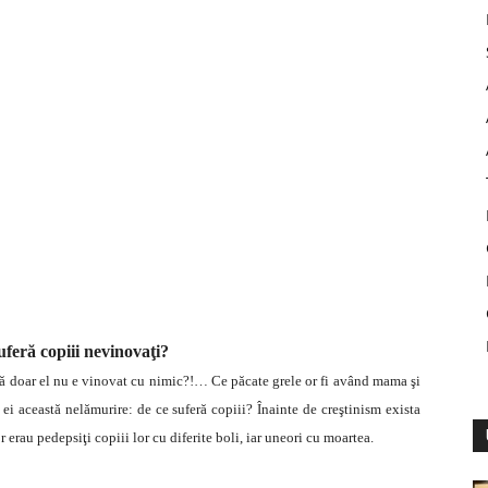
uferă copiii nevinovaţi?
 că doar el nu e vinovat cu nimic?!… Ce păcate grele or fi având mama şi
 ei această nelămurire: de ce suferă copiii? Înainte de creştinism exista
 erau pedepsiţi copiii lor cu diferite boli, iar uneori cu moartea.