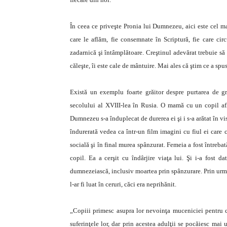
În ceea ce priveşte Pronia lui Dumnezeu, aici este cel ma
care le aflăm, fie consemnate în Scriptură, fie care circ
zadarnică şi întâmplătoare. Creştinul adevărat trebuie să 
căleşte, îi este cale de mântuire. Mai ales că ştim ce a sp
Există un exemplu foarte grăitor despre purtarea de gri
secolului al XVIII-lea în Rusia. O mamă cu un copil afl
Dumnezeu s-a înduplecat de durerea ei şi i s-a arătat în vis,
îndurerată vedea ca într-un film imagini cu fiul ei care c
socială şi în final murea spânzurat. Femeia a fost întrebat
copil. Ea a cerşit cu îndârjire viaţa lui. Şi i-a fost 
dumnezeiască, inclusiv moartea prin spânzurare. Prin urmar
l-ar fi luat în ceruri, căci era neprihănit.
„Copiii primesc asupra lor nevoinţa muceniciei pentru
suferinţele lor, dar prin acestea adulţii se pocăiesc mai 