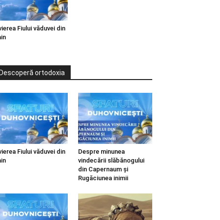
vierea Fiului văduvei din
in
Descoperă ortodoxia
vierea Fiului văduvei din
Despre minunea
in
vindecării slăbănogului
din Capernaum și
Rugăciunea inimii