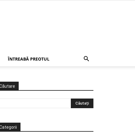
ÎNTREABĂ PREOTUL
Căutare
Categorii