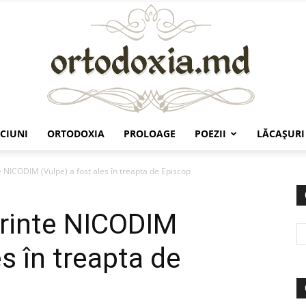
CIUNI
ORTODOXIA
PROLOAGE
POEZII
LĂCAŞURI
Ortodoxia.md
e NICODIM (Vulpe) a fost ales în treapta de Episcop
ărinte NICODIM
es în treapta de