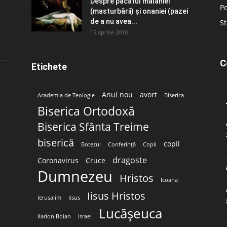
Despre păcatul malahiei
Po
(masturbării) şi onaniei (pazei
de a nu avea...
St
15 aprilie 2010
C
Etichete
Anul nou
avort
Academia de Teologie
Biserica
Biserica Ortodoxă
Biserica Sfânta Treime
biserică
copil
Botezul
Conferință
Copii
dragoste
Coronavirus
Cruce
Dumnezeu
Hristos
Icoana
Iisus Hristos
Ierusalim
Iisus
Lucășeuca
Ilarion Boian
Israel