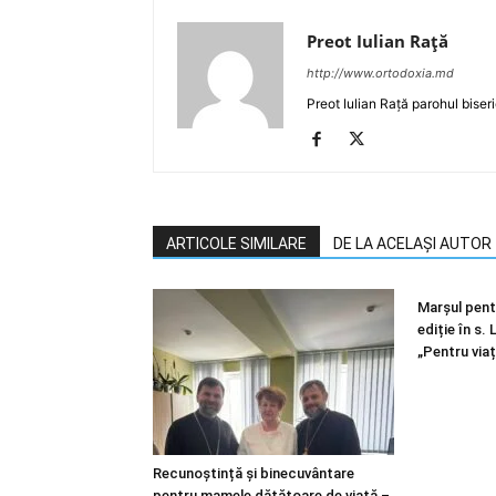
Preot Iulian Raţă
http://www.ortodoxia.md
Preot Iulian Rață parohul biser
ARTICOLE SIMILARE
DE LA ACELAȘI AUTOR
Marșul pentr
ediție în s.
„Pentru viaț
Recunoștință și binecuvântare
pentru mamele dătătoare de viață –