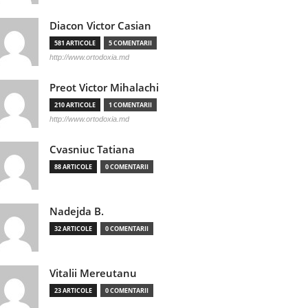
Diacon Victor Casian
581 ARTICOLE
5 COMENTARII
http://www.ortodoxia.md
Preot Victor Mihalachi
210 ARTICOLE
1 COMENTARII
http://www.ortodoxia.md
Cvasniuc Tatiana
88 ARTICOLE
0 COMENTARII
Nadejda B.
32 ARTICOLE
0 COMENTARII
Vitalii Mereutanu
23 ARTICOLE
0 COMENTARII