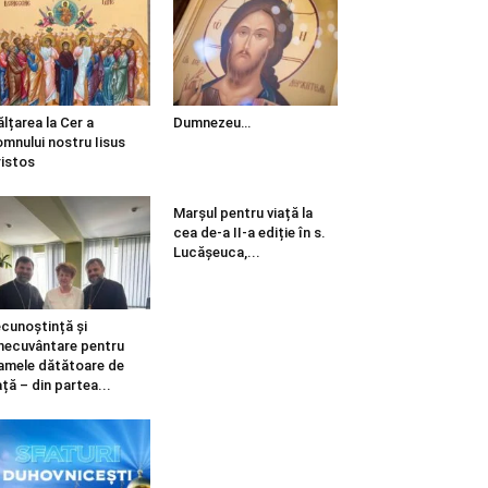
ălțarea la Cer a
Dumnezeu…
mnului nostru Iisus
istos
Marșul pentru viață la
cea de-a II-a ediție în s.
Lucășeuca,...
cunoștință și
necuvântare pentru
mele dătătoare de
ață – din partea...