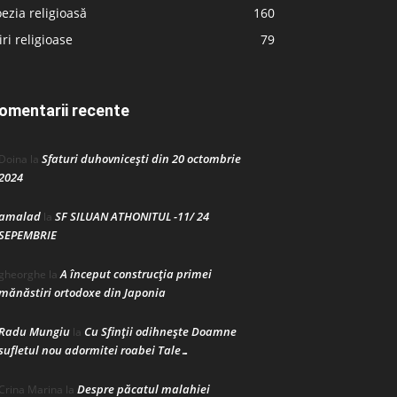
ezia religioasă
160
iri religioase
79
omentarii recente
Sfaturi duhovnicești din 20 octombrie
Doina
la
2024
amalad
SF SILUAN ATHONITUL -11/ 24
la
SEPEMBRIE
A început construcţia primei
gheorghe
la
mănăstiri ortodoxe din Japonia
Radu Mungiu
Cu Sfinții odihnește Doamne
la
sufletul nou adormitei roabei Tale…
Despre păcatul malahiei
Crina Marina
la