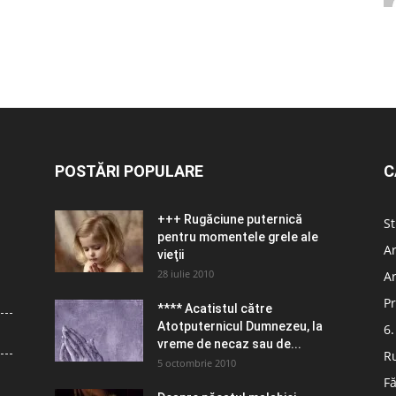
POSTĂRI POPULARE
C
+++ Rugăciune puternică
St
pentru momentele grele ale
Ar
vieţii
28 iulie 2010
Ar
Pr
**** Acatistul către
Atotputernicul Dumnezeu, la
6.
vreme de necaz sau de...
R
5 octombrie 2010
Fă