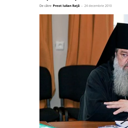
De către
Preot Iulian Raţă
-
24 decembrie 2010