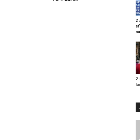
Za
sf
nu
Zi
lu