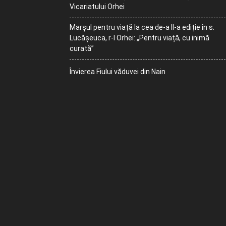
Vicariatului Orhei
Marșul pentru viață la cea de-a II-a ediție în s.
Lucășeuca, r-l Orhei: „Pentru viață, cu inimă
curată”
Învierea Fiului văduvei din Nain