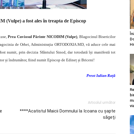
(Vulpe) a fost ales în treapta de Episcop
În
Ruse,
Prea Cuviosul Părinte NICODIM (Vulpe)
, Blagocinul Bisericilor
Do
agocinia de Orhei, Administrația ORTODOXIA.MD, vă aduce cele mai
Hr
i fost numit, prin decizia Sfântului Sinod, dar totodată își manifestă tot
tor și îndrumător, fiind numit Episcop de Edineț și Briceni!
Preot Iulian Rață
Re
bi
ma
Articolul următor
vi
xe
****Acatistul Maicii Domnului la Icoana cu şapte
săgeţi