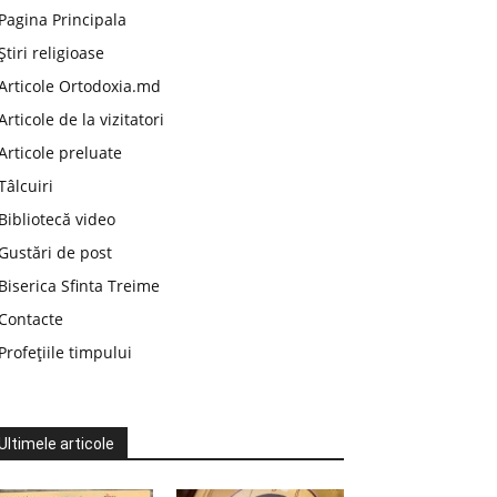
Pagina Principala
Știri religioase
Articole Ortodoxia.md
Articole de la vizitatori
Articole preluate
Tâlcuiri
Bibliotecă video
Gustări de post
Biserica Sfinta Treime
Contacte
Profețiile timpului
Ultimele articole