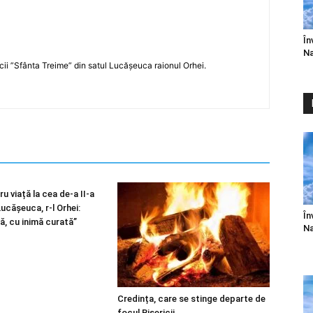
În
Na
icii ”Sfânta Treime” din satul Lucășeuca raionul Orhei.
u viață la cea de-a II-a
 Lucășeuca, r-l Orhei:
În
ă, cu inimă curată”
Na
Credința, care se stinge departe de
focul Bisericii