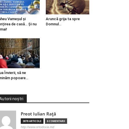
heu Vameșul și
Aruncă grija ta spre
ințirea de casă… Și nu
Domnul…
mai!
ua Învierii, să ne
minăm popoare…
Autorii noștri
Preot Iulian Raţă
3878 ARTICOLE
6 COMENTARII
http://www.ortodoxia.md