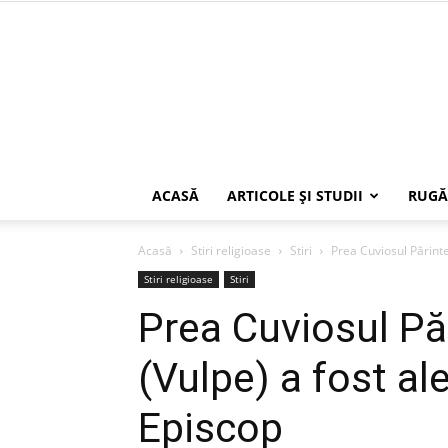
ACASĂ
ARTICOLE ŞI STUDII
RUGĂ
Acasă
Stiri religioase
Stiri
Prea Cuviosul Părint
Stiri religioase
Stiri
Prea Cuviosul P
(Vulpe) a fost al
Episcop