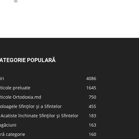
ATEGORIE POPULARĂ
iri
4086
ticole preluate
1645
ticole Ortodoxia.md
750
oloagele Sfinților și a Sfintelor
455
 Acatiste închinate Sfinților și Sfintelor
183
ugăciuni
163
ră categorie
160