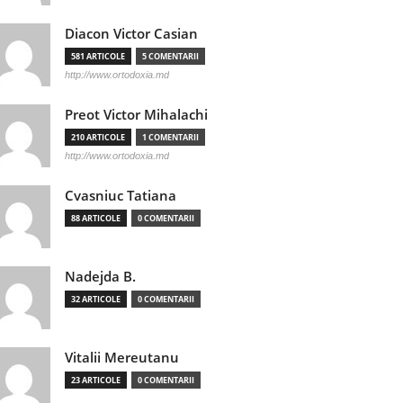
Diacon Victor Casian
581 ARTICOLE
5 COMENTARII
http://www.ortodoxia.md
Preot Victor Mihalachi
210 ARTICOLE
1 COMENTARII
http://www.ortodoxia.md
Cvasniuc Tatiana
88 ARTICOLE
0 COMENTARII
Nadejda B.
32 ARTICOLE
0 COMENTARII
Vitalii Mereutanu
23 ARTICOLE
0 COMENTARII