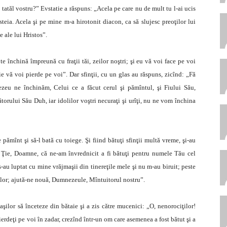
 tatăl vostru?” Evstatie a răspuns: „Acela pe care nu de mult tu l-ai ucis
steia. Acela şi pe mine m-a hirotonit diacon, ca să slujesc preoţilor lui
 ale lui Hristos”.
te închină împreună cu fraţii tăi, zeilor noştri; şi eu vă voi face pe voi
bie vă voi pierde pe voi”. Dar sfinţii, cu un glas au răspuns, zicînd: „Fă
zeu ne închinăm, Celui ce a făcut cerul şi pămîntul, şi Fiului Său,
ătorului Său Duh, iar idolilor voştri necuraţi şi urîţi, nu ne vom închina
ămînt şi să-l bată cu toiege. Şi fiind bătuţi sfinţii multă vreme, şi-au
ă Ţie, Doamne, că ne-am învrednicit a fi bătuţi pentru numele Tău cel
 s-au luptat cu mine vrăjmaşii din tinereţile mele şi nu m-au biruit; peste
 lor; ajută-ne nouă, Dumnezeule, Mîntuitorul nostru”.
maşilor să înceteze din bătaie şi a zis către mucenici: „O, nenorociţilor!
pierdeţi pe voi în zadar, crezînd într-un om care asemenea a fost bătut şi a