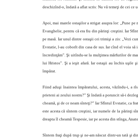
deschizînd-o, îndată a aflat scris: Nu vă temeţi de cei ce uc
Apoi, mai marele ostaşilor a strigat asupra lor: „Pune pe 
Evanghelie, pentru că era fiu din părinţi creştini. Iar Sfî
pe masă. Iar unul dintre ostaşii cei trimişi a zis: „Vezi cum
Evstatie, l-au coborît din casa de sus. Iar cînd el voia să 
încredinţăm”. Şi uitîndu-se la mulţimea mărfurilor de mar
lui Hristos”. Şi a ieşit afară. Iar ostaşii au închis uşile ş
împărat.
Fiind aduşi înaintea împăratului, acesta, văzîndu-i, a rîs
prieteni ai zeului nostru?” Şi îndată a poruncit să-i dezle
cheamă, şi de ce neam sînteţi?” Iar Sfîntul Evstatie, ca fr
este acesta că sîntem creştini, iar numele de la părinţi s
dreapta îl cheamă Tespesie, iar pe acesta din stînga, Anato
Sîntem fraţi după trup şi ne-am născut dintr-un tată şi d