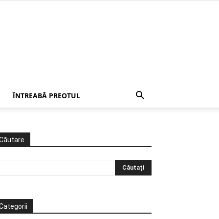
ÎNTREABĂ PREOTUL
Căutare
Categorii