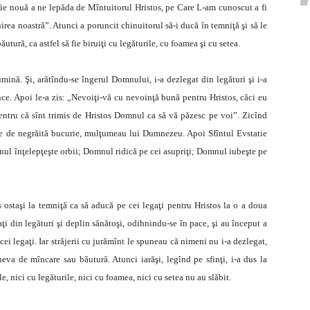
 fie nouă a ne lepăda de Mîntuitorul Hristos, pe Care L-am cunoscut a fi
ea noastră”. Atunci a poruncit chinuitorul să-i ducă în temniţă şi să le
ăutură, ca astfel să fie biruiţi cu legăturile, cu foamea şi cu setea.
lumină. Şi, arătîndu-se îngerul Domnului, i-a dezlegat din legături şi i-a
ce. Apoi le-a zis: „Nevoiţi-vă cu nevoinţă bună pentru Hristos, căci eu
entru că sînt trimis de Hristos Domnul ca să vă păzesc pe voi”. Zicînd
u-se de negrăită bucurie, mulţumeau lui Dumnezeu. Apoi Sfîntul Evstatie
ul înţelepţeşte orbii; Domnul ridică pe cei asupriţi; Domnul iubeşte pe
s ostaşi la temniţă ca să aducă pe cei legaţi pentru Hristos la o a doua
gaţi din legături şi deplin sănătoşi, odihnindu-se în pace, şi au început a
 cei legaţi. Iar străjerii cu jurămînt le spuneau că nimeni nu i-a dezlegat,
ineva de mîncare sau băutură. Atunci iarăşi, legînd pe sfinţi, i-a dus la
e, nici cu legăturile, nici cu foamea, nici cu setea nu au slăbit.