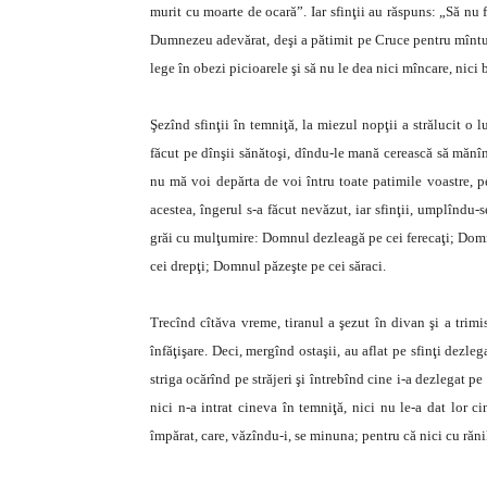
murit cu moarte de ocară”. Iar sfinţii au răspuns: „Să nu
Dumnezeu adevărat, deşi a pătimit pe Cruce pentru mîntuir
lege în obezi picioarele şi să nu le dea nici mîncare, nici b
Şezînd sfinţii în temniţă, la miezul nopţii a strălucit o 
făcut pe dînşii sănătoşi, dîndu-le mană cerească să mănîn
nu mă voi depărta de voi întru toate patimile voastre, p
acestea, îngerul s-a făcut nevăzut, iar sfinţii, umplînd
grăi cu mulţumire: Domnul dezleagă pe cei ferecaţi; Domn
cei drepţi; Domnul păzeşte pe cei săraci.
Trecînd cîtăva vreme, tiranul a şezut în divan şi a trimi
înfăţişare. Deci, mergînd ostaşii, au aflat pe sfinţi dezle
striga ocărînd pe străjeri şi întrebînd cine i-a dezlegat pe
nici n-a intrat cineva în temniţă, nici nu le-a dat lor c
împărat, care, văzîndu-i, se minuna; pentru că nici cu rănil