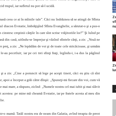
id trupul, iar sufletul nu pot să-l ucidă.
Za
masă ceea ce ai în mîinile tale”. Căci nu îndrăznea să se atingă de Sfînta
sf
ntul diacon Evstatie, îmbrăţişînd Sfînta Evanghelie, a sărutat-o şi a pus-o
nu
 cinstesc creştinii cărţile în care sînt scrise vrăjitoriile lor?” Şi luînd pe
iasă din casă, uitîndu-se împrejur şi văzînd sfintele cărţi, a zis: „Vouă ne
e preţ, a zis: „Ne lepădăm de voi şi de toate cele stricăcioase, şi urmăm
i le-au pecetluit; iar pe cei trei sfinţi fraţi, legîndu-i, i-a dus la păgînul
Zi
lu
 şi a zis: „Cine a poruncit să lege pe aceşti tineri, căci eu ştiu că sînt
ge, apoi a început a grăi către dînşii: „Spuneţi-mi fiecare din voi, cum vă
ate mai mare, a răspuns, zicînd: „Numele nostru cel mai iubit şi mai slăvit
înt acestea: pe mine mă cheamă Evstatie, iar pe fratele acesta al meu din
lie.
intr-o mamă. Tatăl nostru era de neam din Galatia, avînd treapta de preot