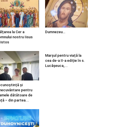
ălțarea la Cer a
Dumnezeu…
mnului nostru Iisus
istos
Marșul pentru viață la
cea de-a II-a ediție în s.
Lucășeuca,...
cunoștință și
necuvântare pentru
mele dătătoare de
ață – din partea...