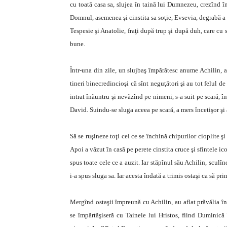
cu toată casa sa, slujea în taină lui Dumnezeu, crezînd î
Domnul, asemenea şi cinstita sa soţie, Evsevia, degrabă a r
Tespesie şi Anatolie, fraţi după trup şi după duh, care cu
bune.
Într-una din zile, un slujbaş împărătesc anume Achilin, a 
tineri binecredincioşi că sînt neguţători şi au tot felul de
intrat înăuntru şi nevăzînd pe nimeni, s-a suit pe scară, în 
David. Suindu-se sluga aceea pe scară, a mers încetişor şi 
Să se ruşineze toţi cei ce se închină chipurilor cioplite şi
Apoi a văzut în casă pe perete cinstita cruce şi sfintele ico
spus toate cele ce a auzit. Iar stăpînul său Achilin, sculî
i-a spus sluga sa. Iar acesta îndată a trimis ostaşi ca să prin
Mergînd ostaşii împreună cu Achilin, au aflat prăvălia înc
se împărtăşiseră cu Tainele lui Hristos, fiind Duminică 