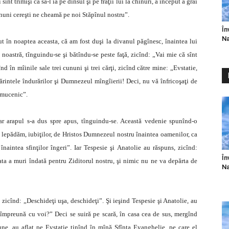
înt trimişi ca să-l ia pe dînsul şi pe fraţii lui la chinuri, a început a grăi
 cununi cereşti ne cheamă pe noi Stăpînul nostru”.
În
Na
t în noaptea aceasta, că am fost duşi la divanul păgînesc, înaintea lui
oastră, tînguindu-se şi bătîndu-se peste faţă, zicînd: „Vai mie că sînt
înd în mîinile sale trei cununi şi trei cărţi, zicînd către mine: „Evstatie,
Părintele îndurărilor şi Dumnezeul mîngîierii! Deci, nu vă înfricoşaţi de
l mucenic”.
 iar arapul s-a dus spre apus, tînguindu-se. Această vedenie spunînd-o
 ne lepădăm, iubiţilor, de Hristos Dumnezeul nostru înaintea oamenilor, ca
naintea sfinţilor îngeri”. Iar Tespesie şi Anatolie au răspuns, zicînd:
În
gata a muri îndată pentru Ziditorul nostru, şi nimic nu ne va depărta de
Na
u, zicînd: „Deschideţi uşa, deschideţi”. Şi ieşind Tespesie şi Anatolie, au
i împreună cu voi?” Deci se suiră pe scară, în casa cea de sus, mergînd
une, au aflat pe Evstatie ţinînd în mînă Sfînta Evanghelie, pe care el