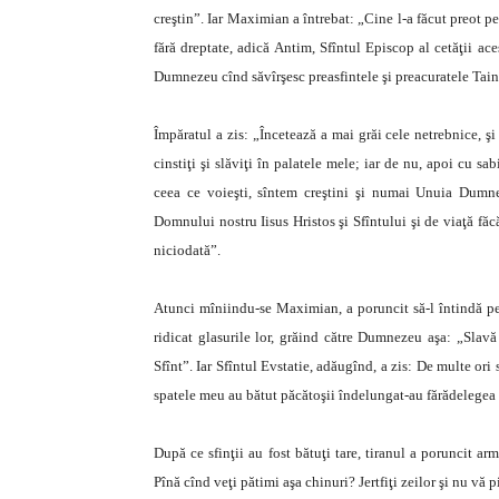
creştin”. Iar Maximian a întrebat: „Cine l-a făcut preot pe
fără dreptate, adică Antim, Sfîntul Episcop al cetăţii ace
Dumnezeu cînd săvîrşesc preasfintele şi preacuratele Taine
Împăratul a zis: „Încetează a mai grăi cele netrebnice, şi 
cinstiţi şi slăviţi în palatele mele; iar de nu, apoi cu sa
ceea ce voieşti, sîntem creştini şi numai Unuia Dumne
Domnului nostru Iisus Hristos şi Sfîntului şi de viaţă făc
niciodată”.
Atunci mîniindu-se Maximian, a poruncit să-l întindă pe p
ridicat glasurile lor, grăind către Dumnezeu aşa: „Slav
Sfînt”. Iar Sfîntul Evstatie, adăugînd, a zis: De multe ori
spatele meu au bătut păcătoşii îndelungat-au fărădelegea
După ce sfinţii au fost bătuţi tare, tiranul a poruncit ar
Pînă cînd veţi pătimi aşa chinuri? Jertfiţi zeilor şi nu vă 