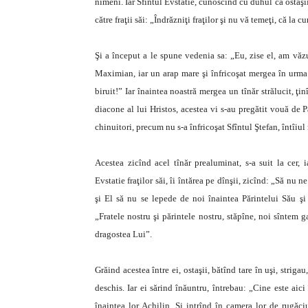
nimeni. Iar Sfîntul Evstatie, cunoscînd cu duhul că ostaşii s
către fraţii săi: „Îndrăzniţi fraţilor şi nu vă temeţi, că la
Şi a început a le spune vedenia sa: „Eu, zise el, am văzu
Maximian, iar un arap mare şi înfricoşat mergea în urma n
biruit!” Iar înaintea noastră mergea un tînăr strălucit, ţin
diacone al lui Hristos, acestea vi s-au pregătit vouă de 
chinuitori, precum nu s-a înfricoşat Sfîntul Ştefan, întîiu
Acestea zicînd acel tînăr prealuminat, s-a suit la cer,
Evstatie fraţilor săi, îi întărea pe dînşii, zicînd: „Să nu
şi El să nu se lepede de noi înaintea Părintelui Său şi î
„Fratele nostru şi părintele nostru, stăpîne, noi sîntem 
dragostea Lui”.
Grăind acestea între ei, ostaşii, bătînd tare în uşi, striga
deschis. Iar ei sărind înăuntru, întrebau: „Cine este aic
înaintea lor Achilin. Şi intrînd în camera lor de rugăci