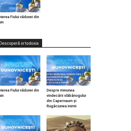
vierea Fiului văduvei din
in
Descoperă ortodoxia
vierea Fiului văduvei din
Despre minunea
in
vindecării slăbănogului
din Capernaum și
Rugăciunea inimii