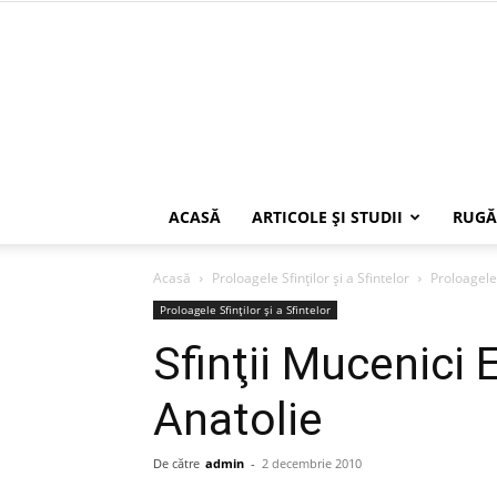
ACASĂ
ARTICOLE ŞI STUDII
RUGĂ
Acasă
Proloagele Sfinților și a Sfintelor
Proloagele 
Proloagele Sfinților și a Sfintelor
Sfinţii Mucenici 
Anatolie
De către
admin
-
2 decembrie 2010