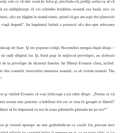
tiţi cele ce vă sînt vouă de folos şi, plecîndu-vă, jertfiţi zeilor ca să vă
„Să nu nădăjduieşti că vei schimba hotărîrea noastră cea bună, nici cu
hinuri, căci nu băgăm în seamă nimic, ştiind că goi am ieşit din pîntecele
ă viaţă deşartă”. Iar împăratul îndată a poruncit să-i dea spre mîncarea
 mîncaţi de fiare. Şi tot poporul cetăţii Nicomidiei mergea după dînşii –
să vadă sfîrşitul lor. Şi, fiind puşi în mijlocul priveliştei, au slobozit
i de la privelişte de răcnetul fiarelor. Iar Sfîntul Evstatie cînta, zicînd:
te din coarnele rinocerilor smerenia noastră, ca să vestim numele Tău
e”.
lor şi văzînd Evstatie că s-au înfricoşat a zis către dînşii: „Pentru ce vă
pînul nostru este puternic a îmblînzi leii cei ce erau în groapă cu Daniil?
ăduit să fie împreună cu noi în toate pătimirile păzindu-ne pe noi?”
 lor şi venind aproape au stat gudurîndu-se cu cozile lor, precum face
nînd mîinile pe capetele leilor, îi netezea pe ei, ca pe nişte cîini, şi i-a