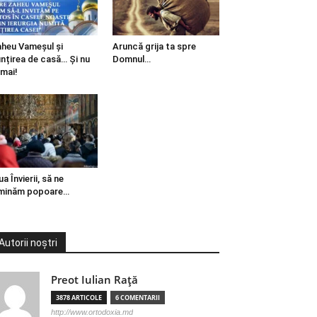
heu Vameșul și
Aruncă grija ta spre
ințirea de casă… Și nu
Domnul…
mai!
ua Învierii, să ne
minăm popoare…
Autorii noștri
Preot Iulian Raţă
3878 ARTICOLE
6 COMENTARII
http://www.ortodoxia.md