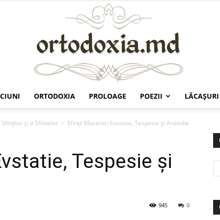
CIUNI
ORTODOXIA
PROLOAGE
POEZII
LĂCAŞURI
Ortodoxia.md
Sfinților și a Sfintelor
Sfinţii Mucenici Evstatie, Tespesie şi Anatolie
Evstatie, Tespesie şi
945
0