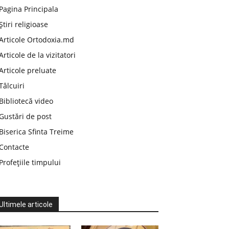
Pagina Principala
Știri religioase
Articole Ortodoxia.md
Articole de la vizitatori
Articole preluate
Tâlcuiri
Bibliotecă video
Gustări de post
Biserica Sfinta Treime
Contacte
Profețiile timpului
Ultimele articole