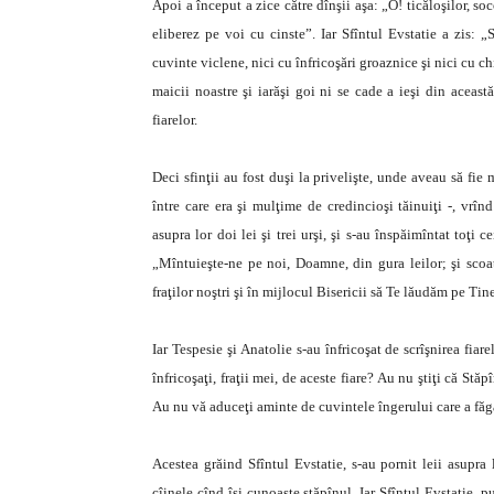
Apoi a început a zice către dînşii aşa: „O! ticăloşilor, soco
eliberez pe voi cu cinste”. Iar Sfîntul Evstatie a zis: 
cuvinte viclene, nici cu înfricoşări groaznice şi nici cu c
maicii noastre şi iarăşi goi ni se cade a ieşi din aceast
fiarelor.
Deci sfinţii au fost duşi la privelişte, unde aveau să fie
între care era şi mulţime de credincioşi tăinuiţi -, vrînd 
asupra lor doi lei şi trei urşi, şi s-au înspăimîntat toţi ce
„Mîntuieşte-ne pe noi, Doamne, din gura leilor; şi scoa
fraţilor noştri şi în mijlocul Bisericii să Te lăudăm pe Tin
Iar Tespesie şi Anatolie s-au înfricoşat de scrîşnirea fiare
înfricoşaţi, fraţii mei, de aceste fiare? Au nu ştiţi că Stă
Au nu vă aduceţi aminte de cuvintele îngerului care a făg
Acestea grăind Sfîntul Evstatie, s-au pornit leii asupra
cîinele cînd îşi cunoaşte stăpînul. Iar Sfîntul Evstatie, pu