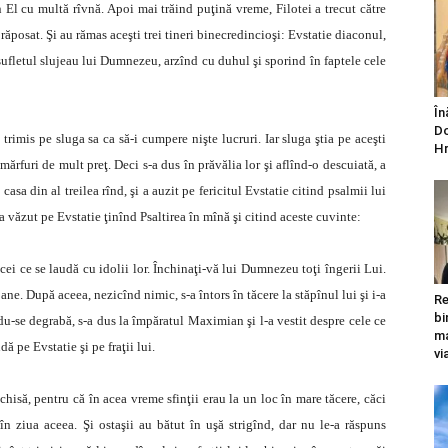
n El cu multă rîvnă. Apoi mai trăind puţină vreme, Filotei a trecut către
ăposat. Şi au rămas aceşti trei tineri binecredincioşi: Evstatie diaconul,
 sufletul slujeau lui Dumnezeu, arzînd cu duhul şi sporind în faptele cele
În
Do
trimis pe sluga sa ca să-i cumpere nişte lucruri. Iar sluga ştia pe aceşti
Hr
 mărfuri de mult preţ. Deci s-a dus în prăvălia lor şi aflînd-o descuiată, a
casa din al treilea rînd, şi a auzit pe fericitul Evstatie citind psalmii lui
a văzut pe Evstatie ţinînd Psaltirea în mînă şi citind aceste cuvinte:
 cei ce se laudă cu idolii lor. Închinaţi-vă lui Dumnezeu toţi îngerii Lui.
ane. După aceea, nezicînd nimic, s-a întors în tăcere la stăpînul lui şi i-a
Re
bi
ndu-se degrabă, s-a dus la împăratul Maximian şi l-a vestit despre cele ce
ma
dă pe Evstatie şi pe fraţii lui.
vi
hisă, pentru că în acea vreme sfinţii erau la un loc în mare tăcere, căci
în ziua aceea. Şi ostaşii au bătut în uşă strigînd, dar nu le-a răspuns