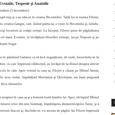
Evstatie, Tespesie şi Anatolie
embrie (3 decembrie)
după trup şi s-au născut în cetatea Nicomidiei. Tatăl lor se numea Filotei,
in cetatea Gangra, care, lăsînd patria sa, a venit în Nicomidia şi, luîndu-
ciţi locuitori ai cetăţii cereşti. La început, Filotei ţinea de păgînătatea
 cel mare, Evstatie, la învăţătura filosofiei elineşti, iar pe Tespesie şi pe
 foarte bogat.
dus în pămîntul Galatiei ca să facă neguţătorie, de unde, întorcîndu-se în
hiei, cu care împreună călătorind, au învăţat de la dînsul dreapta slăvire
 acolo în cale. Apoi venind la casa sa, Filotei a căutat pe Sfîntul Antim,
 în acea vreme, împărăţind Maximian şi Diocleţian, era mare prigoană
frica chinurilor.
s noaptea în casa sa şi a botezat toată familia lui. Apoi, săvîrşind Sfîntul
 tuturor celor din nou luminaţi, împărtăşirea dumnezeieştilor Taine, şi a
 hirotonit diacon şi, ducîndu-se, s-a ascuns de păgîni. Iar Filotei împreună