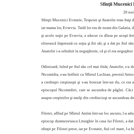
Sfinţii Mucenici 
20 noi
Sfinţii Mucenici Evstatie, Tespesie şi Anatolie erau fraţi 
iar mama lor, Evsevia. Tatăl lor era de neam din Galatia, d
şi acolo soţie pe Evsevia, a născut cu dînsa pe aceşti feri
elinească împreună cu soţia şi fiii săi, şi a dat pe fiul său
Anatolie i-a orînduit la neguţătorie, că şi el era neguţător
Odinioară, luînd pe fiul său cel mai tînăr, Anatolie, s-a 
Nicomidia, s-au întîlnit cu Sfîntul Luchian, preotul Antio
a credinţei creştineşti şi s-au botezat într-un rîu, ce era
episcopul Nicomidiei, care se ascundea de păgîni. Căci
asupra creştinilor şi mulţi din credincioşi se ascundeau de 
Filotei, aflînd pe Sfîntul Antim într-un loc ascuns, l-a adu
episcop dumnezeiasca Liturghie în casa lui Filotei, a dat
sfinţit pe Filotei preot, iar pe Evstatie, fiul cel mare, l-a