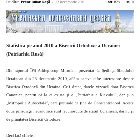
De către
Preot Iulian Raţă
-
23 decembrie 2010
873
0
Statistica pe anul 2010 a Bisericii Ortodoxe a Ucrainei
(Patriarhia Rusă)
Din raportul ÎPS Arhiepiscop Mitrofan, prezentat la Şedinţa Sinodului
Ucrainean din 23 decembrie 2010, aflăm careva cifre interesante despre
Biserica Ortodoxă din Ucraina.
Ce-i drept, datele vizează doar Biserica
Canonică, pentru că la ei există şi o „Patriarhie a Kievului”, dar şi o
„Mitropolie Autocefală”, care pretinde că ţine de Constantinopol. Aceste
două jurisdicţii necanonice sunt recunoscute de statul Ucrainean, dar nu şi
de plinătatea Bisericii Ortodoxe.
Deci iată cifrele: