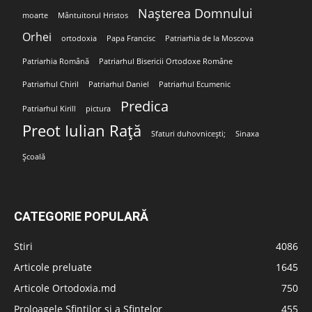
Nașterea Domnului
moarte
Mântuitorul Hristos
Orhei
ortodoxia
Papa Francisc
Patriarhia de la Moscova
Patriarhia Română
Patriarhul Bisericii Ortodoxe Române
Patriarhul Chiril
Patriarhul Daniel
Patriarhul Ecumenic
Predica
Patriarhul Kirill
pictura
Preot Iulian Rață
Sfaturi duhovnicești;
Sinaxa
Școală
CATEGORIE POPULARĂ
Stiri
4086
Articole preluate
1645
Articole Ortodoxia.md
750
Proloagele Sfinților și a Sfintelor
455