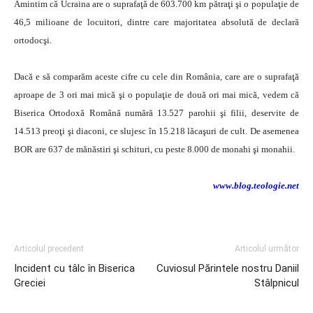
Amintim că Ucraina are o suprafaţă de 603.700 km pătraţi şi o populaţie de
46,5 milioane de locuitori, dintre care majoritatea absolută de declară
ortodocşi.
Dacă e să comparăm aceste cifre cu cele din România, care are o suprafaţă
aproape de 3 ori mai mică şi o populaţie de două ori mai mică, vedem că
Biserica Ortodoxă Română numără 13.527 parohii şi filii, deservite de
14.513 preoţi şi diaconi, ce slujesc în 15.218 lăcaşuri de cult. De asemenea
BOR are 637 de mănăstiri şi schituri, cu peste 8.000 de monahi şi monahii.
www.blog.teologie.net
Articolul precedent
Articolul următor
Incident cu tâlc în Biserica
Cuviosul Părintele nostru Daniil
Greciei
Stâlpnicul