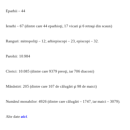
Eparhii – 44
Ierarhi – 67 (dintre care 44 eparhioţi, 17 vicari şi 6 retraşi din scaun)
Ranguri: mitropoliţi – 12; arhiepiscopi – 23, episcopi – 32.
Parohii: 10.984
Clerici: 10.085 (dintre care 9379 preoţi, iar 706 diaconi)
Mănăstiri: 205 (dintre care 107 de călugări şi 98 de maici)
Numărul monahilor: 4926 (dintre care călugări – 1747, iar maici – 3079).
Alte date
aici
.