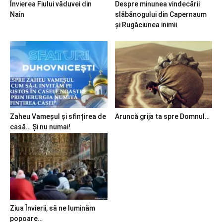
Învierea Fiului văduvei din
Despre minunea vindecării
Nain
slăbănogului din Capernaum
și Rugăciunea inimii
Zaheu Vameșul și sfințirea de
Aruncă grija ta spre Domnul…
casă… Și nu numai!
Ziua Învierii, să ne luminăm
popoare…