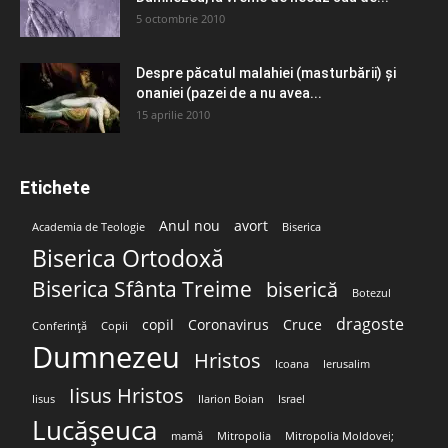
5 octombrie 2010
Despre păcatul malahiei (masturbării) şi
onaniei (pazei de a nu avea...
15 aprilie 2010
Etichete
Anul nou
avort
Academia de Teologie
Biserica
Biserica Ortodoxă
Biserica Sfânta Treime
biserică
Botezul
dragoste
copil
Coronavirus
Cruce
Conferință
Copii
Dumnezeu
Hristos
Icoana
Ierusalim
Iisus Hristos
Iisus
Ilarion Boian
Israel
Lucășeuca
mamă
Mitropolia
Mitropolia Moldovei;