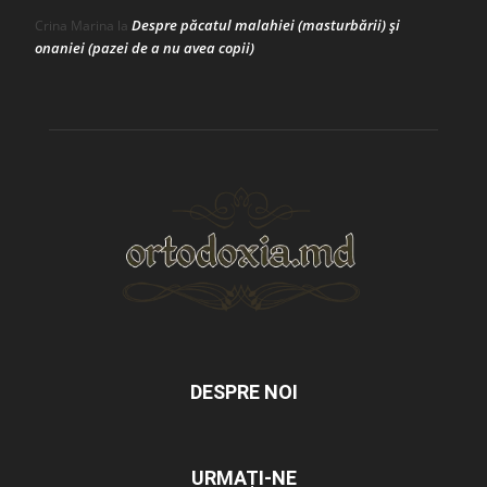
Despre păcatul malahiei (masturbării) şi
Crina Marina
la
onaniei (pazei de a nu avea copii)
DESPRE NOI
URMAȚI-NE