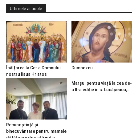
Ultimele articole
Înălțarea la Cer a Domnului
Dumnezeu…
nostru Iisus Hristos
Marșul pentru viață la cea de-
a II-a ediție în s. Lucășeuca,...
Recunoștință și
binecuvântare pentru mamele
dătătoare de viață – din