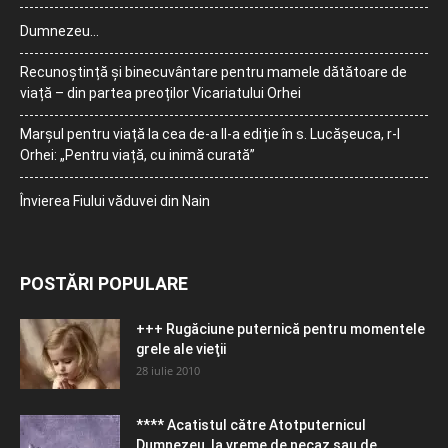
Dumnezeu…
Recunoștință și binecuvântare pentru mamele dătătoare de
viață – din partea preoților Vicariatului Orhei
Marșul pentru viață la cea de-a II-a ediție în s. Lucășeuca, r-l
Orhei: „Pentru viață, cu inimă curată”
Învierea Fiului văduvei din Nain
POSTĂRI POPULARE
+++ Rugăciune puternică pentru momentele
grele ale vieţii
28 iulie 2010
**** Acatistul către Atotputernicul
Dumnezeu, la vreme de necaz sau de...