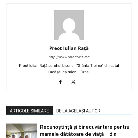
Preot Iulian Raţă
http://www.ortodoxia.md
Preot Iulian Rață parohul bisericii ”Sfânta Treime” din satul
Lucășeuca raionul Orhei.
ARTICOLE SIMILARE
DE LA ACELAȘI AUTOR
Recunoștință și binecuvântare pentru
mamele dătătoare de viață – din