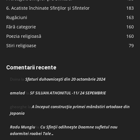
6. Acatiste închinate Sfinților și Sfintelor
183
Rugăciuni
163
Fără categorie
160
Poezia religioasă
160
Stiri religioase
79
Comentarii recente
Sfaturi duhovnicești din 20 octombrie 2024
Doina
la
amalad
SF SILUAN ATHONITUL -11/ 24 SEPEMBRIE
la
A început construcţia primei mănăstiri ortodoxe din
gheorghe
la
Japonia
Radu Mungiu
Cu Sfinții odihnește Doamne sufletul nou
la
adormitei roabei Tale…