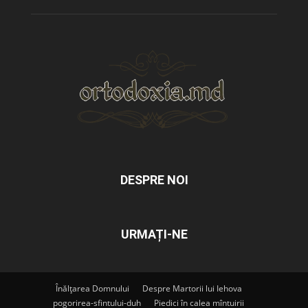
DESPRE NOI
URMAȚI-NE
Înălțarea Domnului
Despre Martorii lui Iehova
pogorirea-sfintului-duh
Piedici în calea mîntuirii