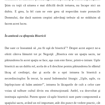
Ştim cu toţii că uitarea e mai dificilă decât iertarea, nu încape nici un
dubiu. E grea, la fel cum ne este greu să respectăm toate poruncile
Domnului, dar dacă suntem creştini adevăraţi trebuie să ne străduim să
facem acest lucru.
În antiteză cu sfinţenia Bisericii
Dar oare ce înseamnă să „nu fii uşă de biserică”? Despre acest aspect ne-a
oferit câteva lămuriri tot pr. Negoiţă: „Biserica este un spaţiu sacru, iar
pătrunderea în acest spaţiu se face, aşa cum este firesc, printr-o intrare. Uşile
bisericii au un dublu rol, acela de a fi deschise pentru pătrunderea în sfântul
lăcaş al credinţei, dar şi acela de a opri intrarea în biserică a
necredincioşilor. În trecut, la auzul îndemnului liturgic „Uşile, uşile, cu
înţelepciune să luăm aminte!”, intrarea în lăcaşurile de cult a celor care
voiau să tulbure cultul divin era obstrucţionată. Astfel, s-a dezvoltat şi
instituţia uşierului. Putem spune că uşile bisericii sunt parte componentă a
spaţiului sacru, având un rol important, atât din punct de vedere practic, cât