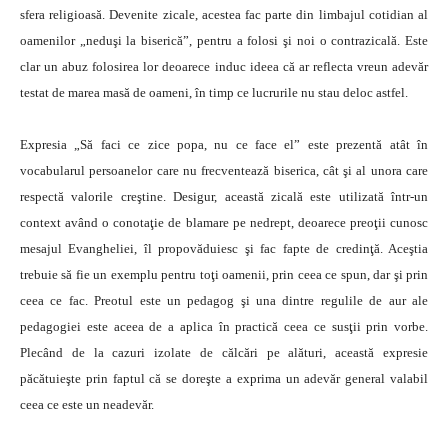
sfera religioasă. Devenite zicale, acestea fac parte din limbajul cotidian al
oamenilor „neduşi la biserică”, pentru a folosi şi noi o contrazicală. Este
clar un abuz folosirea lor deoarece induc ideea că ar reflecta vreun adevăr
testat de marea masă de oameni, în timp ce lucrurile nu stau deloc astfel.
Expresia „Să faci ce zice popa, nu ce face el” este prezentă atât în
vocabularul persoanelor care nu frecventează biserica, cât şi al unora care
respectă valorile creştine. Desigur, această zicală este utilizată într-un
context având o conotaţie de blamare pe nedrept, deoarece preoţii cunosc
mesajul Evangheliei, îl propovăduiesc şi fac fapte de credinţă. Aceştia
trebuie să fie un exemplu pentru toţi oamenii, prin ceea ce spun, dar şi prin
ceea ce fac. Preotul este un pedagog şi una dintre regulile de aur ale
pedagogiei este aceea de a aplica în practică ceea ce susţii prin vorbe.
Plecând de la cazuri izolate de călcări pe alături, această expresie
păcătuieşte prin faptul că se doreşte a exprima un adevăr general valabil
ceea ce este un neadevăr.