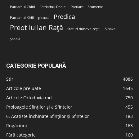
Patriarhul Chiril
Patriarhul Daniel
Patriarhul Ecumenic
Predica
Patriarhul Kirill
pictura
Preot Iulian Rață
Sfaturi duhovnicești;
Sinaxa
Școală
CATEGORIE POPULARĂ
Stiri
4086
Articole preluate
1645
Articole Ortodoxia.md
750
Proloagele Sfinților și a Sfintelor
455
6. Acatiste închinate Sfinților și Sfintelor
183
Rugăciuni
163
Fără categorie
160