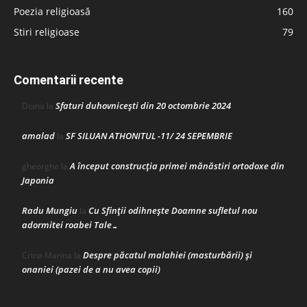
Poezia religioasă
160
Stiri religioase
79
Comentarii recente
Sfaturi duhovnicești din 20 octombrie 2024
Doina
la
amalad
SF SILUAN ATHONITUL -11/ 24 SEPEMBRIE
la
A început construcţia primei mănăstiri ortodoxe din
gheorghe
la
Japonia
Radu Mungiu
Cu Sfinții odihnește Doamne sufletul nou
la
adormitei roabei Tale…
Despre păcatul malahiei (masturbării) şi
Crina Marina
la
onaniei (pazei de a nu avea copii)