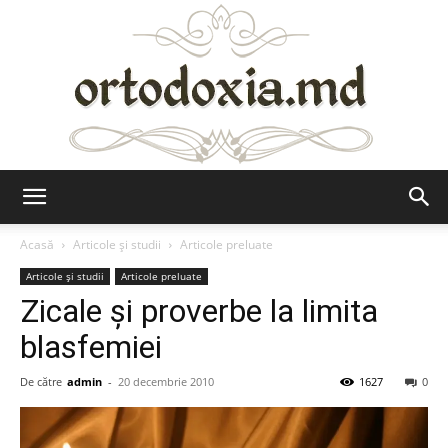
Ortodoxia.md
Acasă
Articole şi studii
Articole preluate
Articole şi studii
Articole preluate
Zicale şi proverbe la limita
blasfemiei
De către
admin
-
20 decembrie 2010
1627
0