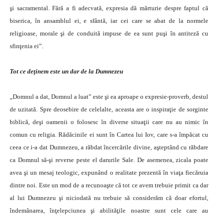
şi sacramental. Fără a fi adecvată, expresia dă mărturie despre faptul că
biserica, în ansamblul ei, e sfântă, iar cei care se abat de la normele
religioase, morale şi de conduită impuse de ea sunt puşi în antiteză cu
sfinţenia ei”.
Tot ce deţinem este un dar de la Dumnezeu
„Domnul a dat, Domnul a luat” este şi ea aproape o expresie-proverb, destul
de uzitată. Spre deosebire de celelalte, aceasta are o inspiraţie de sorginte
biblică, deşi oamenii o folosesc în diverse situaţii care nu au nimic în
comun cu religia. Rădăcinile ei sunt în Cartea lui Iov, care s-a împăcat cu
ceea ce i-a dat Dumnezeu, a răbdat încercările divine, aşteptând cu răbdare
ca Domnul să-şi reverse peste el darurile Sale. De asemenea, zicala poate
avea şi un mesaj teologic, expunând o realitate prezentă în viaţa fiecăruia
dintre noi. Este un mod de a recunoaşte că tot ce avem trebuie primit ca dar
al lui Dumnezeu şi niciodată nu trebuie să considerăm că doar efortul,
îndemânarea, înţelepciunea şi abilităţile noastre sunt cele care au