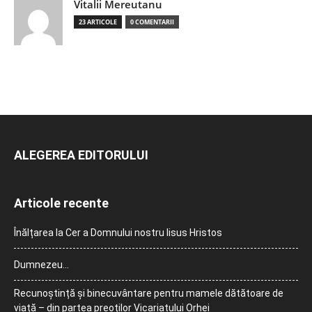
Vitalii Mereutanu
23 ARTICOLE
0 COMENTARII
ALEGEREA EDITORULUI
Articole recente
Înălțarea la Cer a Domnului nostru Iisus Hristos
Dumnezeu…
Recunoștință și binecuvântare pentru mamele dătătoare de
viață – din partea preoților Vicariatului Orhei