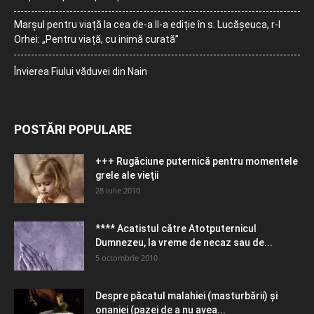
Marșul pentru viață la cea de-a II-a ediție în s. Lucășeuca, r-l
Orhei: „Pentru viață, cu inimă curată”
Învierea Fiului văduvei din Nain
POSTĂRI POPULARE
+++ Rugăciune puternică pentru momentele
grele ale vieţii
28 iulie 2010
**** Acatistul către Atotputernicul
Dumnezeu, la vreme de necaz sau de...
5 octombrie 2010
Despre păcatul malahiei (masturbării) şi
onaniei (pazei de a nu avea...