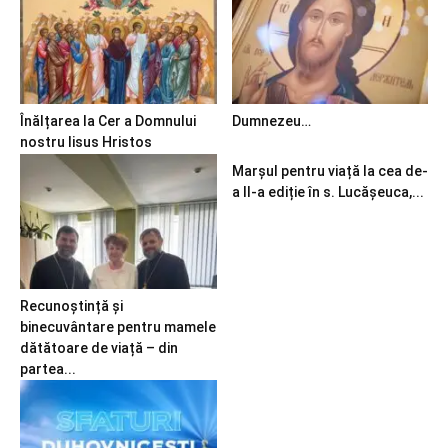
Înălțarea la Cer a Domnului
Dumnezeu…
nostru Iisus Hristos
Marșul pentru viață la cea de-
a II-a ediție în s. Lucășeuca,...
Recunoștință și
binecuvântare pentru mamele
dătătoare de viață – din
partea...