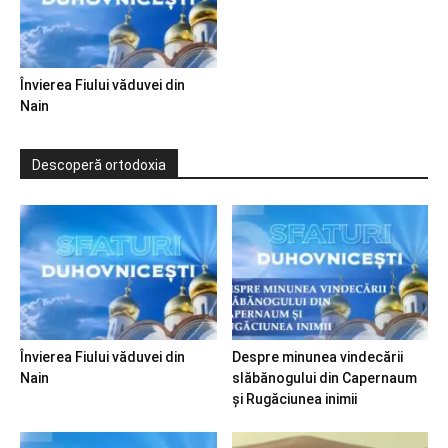
Învierea Fiului văduvei din
Nain
Descoperă ortodoxia
Învierea Fiului văduvei din
Despre minunea vindecării
Nain
slăbănogului din Capernaum
și Rugăciunea inimii