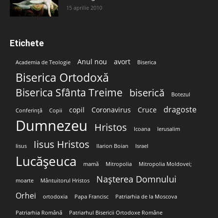
15 aprilie 2010
Etichete
Anul nou
avort
Academia de Teologie
Biserica
Biserica Ortodoxă
Biserica Sfânta Treime
biserică
Botezul
dragoste
copil
Coronavirus
Cruce
Conferință
Copii
Dumnezeu
Hristos
Icoana
Ierusalim
Iisus Hristos
Iisus
Ilarion Boian
Israel
Lucășeuca
mamă
Mitropolia
Mitropolia Moldovei;
Nașterea Domnului
moarte
Mântuitorul Hristos
Orhei
ortodoxia
Papa Francisc
Patriarhia de la Moscova
Patriarhia Română
Patriarhul Bisericii Ortodoxe Române