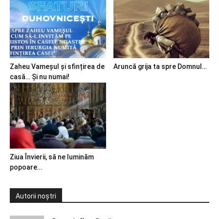
Zaheu Vameșul și sfințirea de
Aruncă grija ta spre Domnul…
casă… Și nu numai!
Ziua Învierii, să ne luminăm
popoare…
Autorii noștri