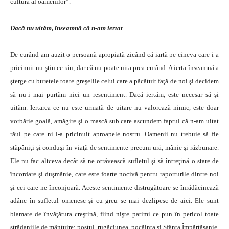
cultură al oamenilor”.
Dacă nu uităm, înseamnă că n-am iertat
De curând am auzit o persoană apropiată zicând că iartă pe cineva care i-a
pricinuit nu ştiu ce rău, dar că nu poate uita prea curând. A ierta înseamnă a
şterge cu buretele toate greşelile celui care a păcătuit faţă de noi şi decidem
să nu-i mai purtăm nici un resentiment. Dacă iertăm, este necesar să şi
uităm. Iertarea ce nu este urmată de uitare nu valorează nimic, este doar
vorbărie goală, amăgire şi o mască sub care ascundem faptul că n-am uitat
răul pe care ni l-a pricinuit aproapele nostru. Oamenii nu trebuie să fie
stăpâniţi şi conduşi în viaţă de sentimente precum ură, mânie şi răzbunare.
Ele nu fac altceva decât să ne otrăvească sufletul şi să întreţină o stare de
încordare şi duşmănie, care este foarte nocivă pentru raporturile dintre noi
şi cei care ne înconjoară. Aceste sentimente distrugătoare se înrădăcinează
adânc în sufletul omenesc şi cu greu se mai dezlipesc de aici. Ele sunt
blamate de învăţătura creştină, fiind nişte patimi ce pun în pericol toate
strădaniile de mântuire: postul, rugăciunea, pocăinţa şi Sfânta Împărtăşanie.