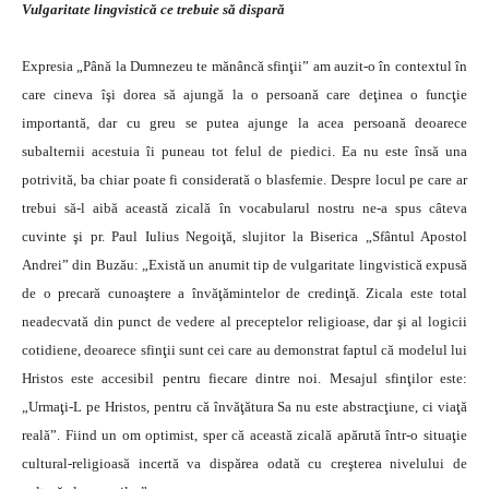
Vulgaritate lingvistică ce trebuie să dispară
Expresia „Până la Dumnezeu te mănâncă sfinţii” am auzit-o în contextul în
care cineva îşi dorea să ajungă la o persoană care deţinea o funcţie
importantă, dar cu greu se putea ajunge la acea persoană deoarece
subalternii acestuia îi puneau tot felul de piedici. Ea nu este însă una
potrivită, ba chiar poate fi considerată o blasfemie. Despre locul pe care ar
trebui să-l aibă această zicală în vocabularul nostru ne-a spus câteva
cuvinte şi pr. Paul Iulius Negoiţă, slujitor la Biserica „Sfântul Apostol
Andrei” din Buzău: „Există un anumit tip de vulgaritate lingvistică expusă
de o precară cunoaştere a învăţămintelor de credinţă. Zicala este total
neadecvată din punct de vedere al preceptelor religioase, dar şi al logicii
cotidiene, deoarece sfinţii sunt cei care au demonstrat faptul că modelul lui
Hristos este accesibil pentru fiecare dintre noi. Mesajul sfinţilor este:
„Urmaţi-L pe Hristos, pentru că învăţătura Sa nu este abstracţiune, ci viaţă
reală”. Fiind un om optimist, sper că această zicală apărută într-o situaţie
cultural-religioasă incertă va dispărea odată cu creşterea nivelului de