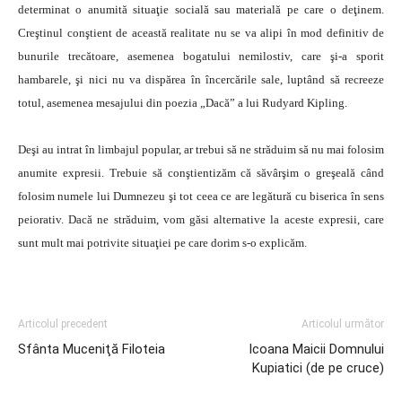
determinat o anumită situaţie socială sau materială pe care o deţinem.
Creştinul conştient de această realitate nu se va alipi în mod definitiv de
bunurile trecătoare, asemenea bogatului nemilostiv, care şi-a sporit
hambarele, şi nici nu va dispărea în încercările sale, luptând să recreeze
totul, asemenea mesajului din poezia „Dacă” a lui Rudyard Kipling.
Deşi au intrat în limbajul popular, ar trebui să ne străduim să nu mai folosim
anumite expresii. Trebuie să conştientizăm că săvârşim o greşeală când
folosim numele lui Dumnezeu şi tot ceea ce are legătură cu biserica în sens
peiorativ. Dacă ne străduim, vom găsi alternative la aceste expresii, care
sunt mult mai potrivite situaţiei pe care dorim s-o explicăm.
Articolul precedent
Articolul următor
Sfânta Muceniţă Filoteia
Icoana Maicii Domnului
Kupiatici (de pe cruce)