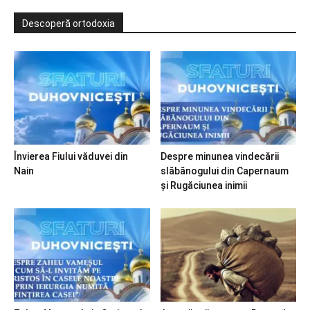
Descoperă ortodoxia
Învierea Fiului văduvei din
Despre minunea vindecării
Nain
slăbănogului din Capernaum
și Rugăciunea inimii