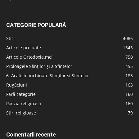
CATEGORIE POPULARĂ
Stiri
4086
Articole preluate
1645
Articole Ortodoxia.md
750
Proloagele Sfinților și a Sfintelor
455
6. Acatiste închinate Sfinților și Sfintelor
183
Rugăciuni
163
Fără categorie
160
Poezia religioasă
160
Stiri religioase
79
Comentarii recente