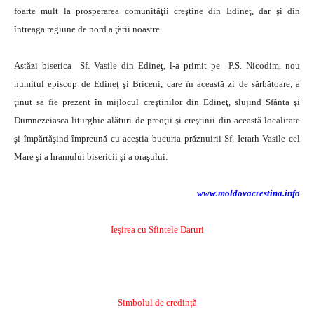
foarte mult la prosperarea comunităţii creştine din Edineţ, dar şi din
întreaga regiune de nord a ţării noastre.
Astăzi biserica Sf. Vasile din Edineţ, l-a primit pe P.S. Nicodim, nou
numitul episcop de Edineţ şi Briceni, care în această zi de sărbătoare, a
ţinut să fie prezent în mijlocul creştinilor din Edineţ, slujind Sfânta şi
Dumnezeiasca liturghie alături de preoţii şi creştinii din această localitate
şi împărtăşind împreună cu aceştia bucuria prăznuirii Sf. Ierarh Vasile cel
Mare şi a hramului bisericii şi a oraşului.
www.moldovacrestina.info
Ieșirea cu Sfintele Daruri
http://www.youtube.com/watch?v=HeV7pQoDaGw
Simbolul de credință