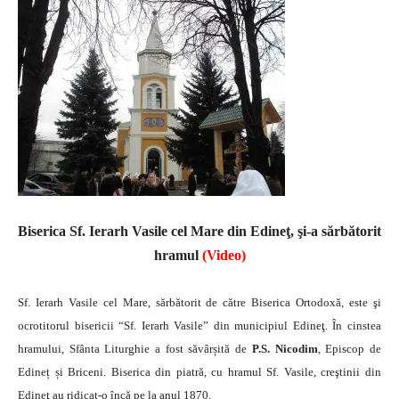
Biserica Sf. Ierarh Vasile cel Mare din Edineţ, şi-a sărbătorit
hramul
(Video)
Sf. Ierarh Vasile cel Mare, sărbătorit de către Biserica Ortodoxă, este şi
ocrotitorul bisericii “Sf. Ierarh Vasile” din municipiul Edineţ. În cinstea
hramului, Sfânta Liturghie a fost săvârșită de
P.S. Nicodim
, Episcop de
Edineț și Briceni.
Biserica din piatră, cu hramul Sf. Vasile, creştinii din
Edineţ au ridicat-o încă pe la anul 1870.