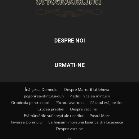
DESPRE NOI
URMAȚI-NE
Înălțarea Domnului
Despre Martorii lui Iehova
pogorirea-sfintului-duh
Piedici în calea mîntuirii
Ortodoxia pentru copii
Păcatul avortului
Păcatul vrăjitoriilor
Crucea preoției
Despre vaccine
Frământările sufletești ale tinerilor
Postul Mare
Învierea Domnului
Sa finisam impreuna biserica din lucaseuca
Despre vaccine