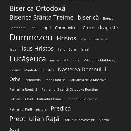
Biserica Ortodoxă
Biserica Sfânta Treime
biserică
Botezul
dragoste
copil
Coronavirus
Cruce
Conferință
Copii
Dumnezeu
Hristos
Icoana
Ierusalim
Iisus Hristos
Iisus
Ilarion Boian
Israel
Lucășeuca
mamă
Mitropolia
Mitropolia Moldovei;
Nașterea Domnului
moarte
Mântuitorul Hristos
Orhei
ortodoxia
Papa Francisc
Patriarhia de la Moscova
Patriarhia Română
Patriarhul Bisericii Ortodoxe Române
Patriarhul Chiril
Patriarhul Daniel
Patriarhul Ecumenic
Predica
Patriarhul Kirill
pictura
Preot Iulian Rață
Sfaturi duhovnicești;
Sinaxa
Școală