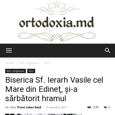
Ortodoxia.md
Acasă
Stiri religioase
Stiri
Stiri religioase
Stiri
Biserica Sf. Ierarh Vasile cel
Mare din Edineţ, şi-a
sărbătorit hramul
De către
Preot Iulian Raţă
-
15 ianuarie 2011
1179
0