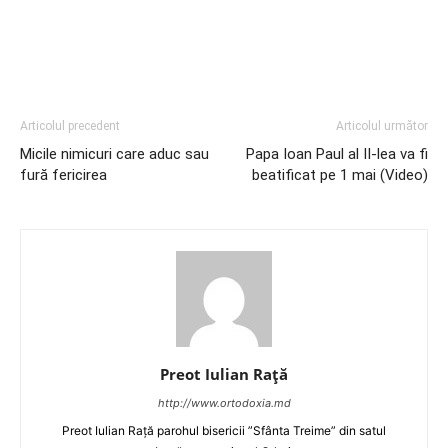
http://www.youtube.com/watch?v=ZMBE7rqmoY8
Articolul precedent
Articolul următor
Micile nimicuri care aduc sau
Papa Ioan Paul al II-lea va fi
fură fericirea
beatificat pe 1 mai (Video)
Preot Iulian Raţă
http://www.ortodoxia.md
Preot Iulian Rață parohul bisericii ”Sfânta Treime” din satul