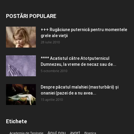
POSTĂRI POPULARE
+++ Rugăciune puternică pentru momentele
grele ale vieţii
28 iulie 2010
**** Acatistul către Atotputernicul
Dumnezeu, la vreme de necaz sau de...
5 octombrie 2010
Despre păcatul malahiei (masturbării) şi
onaniei (pazei de a nu avea...
15 aprilie 2010
Etichete
Anul nou
avort
Academia de Teologie
Biserica