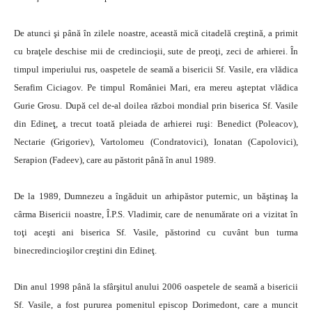
De atunci şi până în zilele noastre, această mică citadelă creştină, a primit
cu braţele deschise mii de credincioşii, sute de preoţi, zeci de arhierei. În
timpul imperiului rus, oaspetele de seamă a bisericii Sf. Vasile, era vlădica
Serafim Ciciagov. Pe timpul României Mari, era mereu aşteptat vlădica
Gurie Grosu. După cel de-al doilea război mondial prin biserica Sf. Vasile
din Edineţ, a trecut toată pleiada de arhierei ruşi: Benedict (Poleacov),
Nectarie (Grigoriev), Vartolomeu (Condratovici), Ionatan (Capolovici),
Serapion (Fadeev), care au păstorit până în anul 1989.
De la 1989, Dumnezeu a îngăduit un arhipăstor puternic, un băştinaş la
cârma Bisericii noastre, Î.P.S. Vladimir, care de nenumărate ori a vizitat în
toţi aceşti ani biserica Sf. Vasile, păstorind cu cuvânt bun turma
binecredincioşilor creştini din Edineţ.
Din anul 1998 până la sfârşitul anului 2006 oaspetele de seamă a bisericii
Sf. Vasile, a fost pururea pomenitul episcop Dorimedont, care a muncit