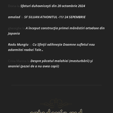
Sfaturi duhovnicești din 20 octombrie 2024
Doina
la
amalad
SF SILUAN ATHONITUL -11/ 24 SEPEMBRIE
la
A început construcţia primei mănăstiri ortodoxe din
gheorghe
la
Japonia
Radu Mungiu
Cu Sfinții odihnește Doamne sufletul nou
la
adormitei roabei Tale…
Despre păcatul malahiei (masturbării) şi
Crina Marina
la
onaniei (pazei de a nu avea copii)