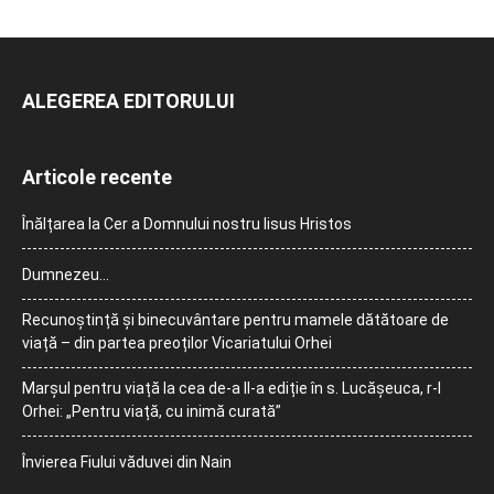
ALEGEREA EDITORULUI
Articole recente
Înălțarea la Cer a Domnului nostru Iisus Hristos
Dumnezeu…
Recunoștință și binecuvântare pentru mamele dătătoare de
viață – din partea preoților Vicariatului Orhei
Marșul pentru viață la cea de-a II-a ediție în s. Lucășeuca, r-l
Orhei: „Pentru viață, cu inimă curată”
Învierea Fiului văduvei din Nain