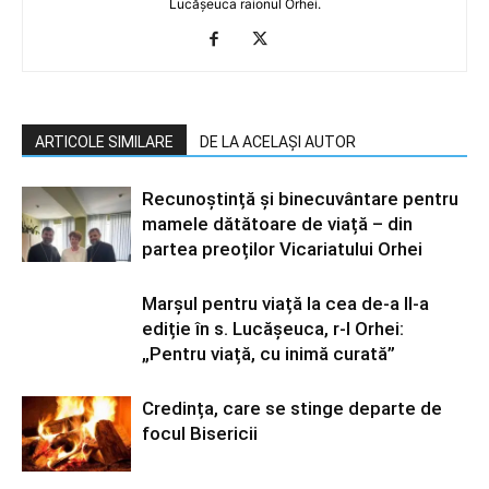
Lucășeuca raionul Orhei.
ARTICOLE SIMILARE
DE LA ACELAȘI AUTOR
Recunoștință și binecuvântare pentru
mamele dătătoare de viață – din
partea preoților Vicariatului Orhei
Marșul pentru viață la cea de-a II-a
ediție în s. Lucășeuca, r-l Orhei:
„Pentru viață, cu inimă curată”
Credința, care se stinge departe de
focul Bisericii