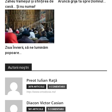
Zaheu Vameșul și sfințirea de
Aruncă grija ta spre Domnul…
casă… Și nu numai!
Ziua Învierii, să ne luminăm
popoare…
Autorii noștri
Preot Iulian Raţă
3878 ARTICOLE
6 COMENTARII
http://www.ortodoxia.md
Diacon Victor Casian
581 ARTICOLE
5 COMENTARII