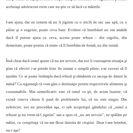
aceluiaşi adolescent etern care nu ştie ce să facă cu mâinile.
I-am ajuta, dar ne temem să nu îi jignim cu o sticlă de suc sau apă, cu o
pâine şi o eugenie, poate ceva bani. Evident că întrebând un om amărât
dacă îl putem ajuta cu ceva, acesta poate refuza – din orgoliu, din
demnitate, poate pentru că simte că îl întrebăm de formă, nu din inimă.
Însă chiar dacă omul spune că nu are nevoie, dar noi îi cunoaştem situaţia şi
ştim că efectiv i-ar prinde bine fie numai o simplă pâine, s-ar cuveni să îl
ajutăm. Ce se poate întâmpla dacă refuză şi rămânem cu sacoşa de daruri în
mână? Cu siguranţă că vom găsi o destinaţie pentru respectivele alimente şi
consumabile. Mai semnificativ este că omul va şti, de acum înainte, că
există cineva căruia îi pasă de problemele lui, că nu este singur. Din
nefericire, noi nu procedăm aşa, ci sub acoperişul gândului că „omul a
refuzat şi nu vrem să-l jignim” sau a spus că „nu are nevoie”, ne spălăm pe
mâini, cu conştiinţa că ne-am făcut datoria de creştini. Doar l-am întrebat,
nu-i aşa?