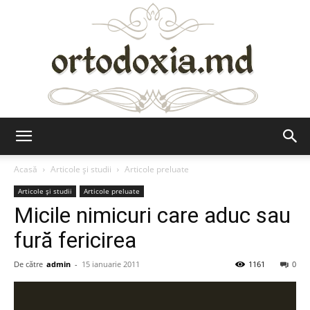
Ortodoxia.md
Acasă
Articole şi studii
Articole preluate
Articole şi studii
Articole preluate
Micile nimicuri care aduc sau
fură fericirea
De către
admin
-
15 ianuarie 2011
1161
0