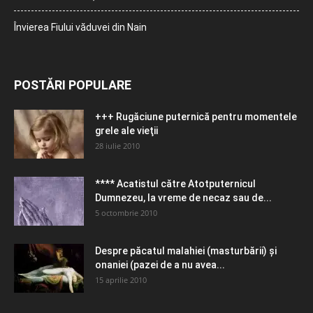
Învierea Fiului văduvei din Nain
POSTĂRI POPULARE
+++ Rugăciune puternică pentru momentele
grele ale vieţii
28 iulie 2010
**** Acatistul către Atotputernicul
Dumnezeu, la vreme de necaz sau de...
5 octombrie 2010
Despre păcatul malahiei (masturbării) şi
onaniei (pazei de a nu avea...
15 aprilie 2010