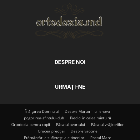
DESPRE NOI
URMAȚI-NE
Înălțarea Domnului
Despre Martorii lui Iehova
pogorirea-sfintului-duh
Piedici în calea mîntuirii
Ortodoxia pentru copii
Păcatul avortului
Păcatul vrăjitoriilor
Crucea preoției
Despre vaccine
Frământările sufletești ale tinerilor
Postul Mare