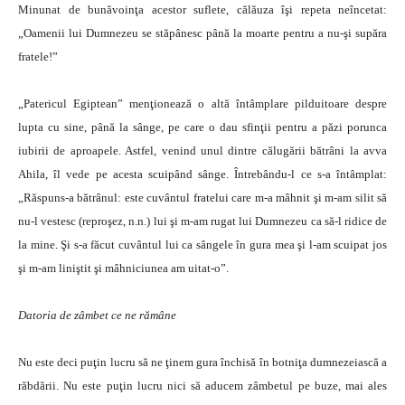
Minunat de bunăvoinţa acestor suflete, călăuza îşi repeta neîncetat:
„Oamenii lui Dumnezeu se stăpânesc până la moarte pentru a nu-şi supăra
fratele!”
„Patericul Egiptean” menţionează o altă întâmplare pilduitoare despre
lupta cu sine, până la sânge, pe care o dau sfinţii pentru a păzi porunca
iubirii de aproapele. Astfel, venind unul dintre călugării bătrâni la avva
Ahila, îl vede pe acesta scuipând sânge. Întrebându-l ce s-a întâmplat:
„Răspuns-a bătrânul: este cuvântul fratelui care m-a mâhnit şi m-am silit să
nu-l vestesc (reproşez, n.n.) lui şi m-am rugat lui Dumnezeu ca să-l ridice de
la mine. Şi s-a făcut cuvântul lui ca sângele în gura mea şi l-am scuipat jos
şi m-am liniştit şi mâhniciunea am uitat-o”.
Datoria de zâmbet ce ne rămâne
Nu este deci puţin lucru să ne ţinem gura închisă în botniţa dumnezeiască a
răbdării. Nu este puţin lucru nici să aducem zâmbetul pe buze, mai ales