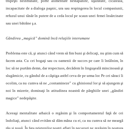
trupeşti neînfrânate, pofte alimentare nestăpânite, uşurătate, cicăleală,
incapacitate de a dialoga paşnic, ura sau respingerea în locul compasiunii,
refuzul unui tânăr în putere de a ceda locul pe scaun unei femei însărcinate
sau unei bătrâne ş.a.
Gândirea „magică” domină încă relaţiile interumane
Problema este că, şi atunci când vrem să fim buni şi delicaţi, nu ştim cum să
facem asta. Cu cei bogaţi sau cu oamenii de succes pe care îi întâlnim, în
loc să ne purtăm demn, dar respectuos, decădem în linguşeală mincinoasă şi
slugărnicie, cu gândul de a câştiga astfel ceva de pe urma lor. Pe cei săraci îi
ocolim, ca nu cumva să ne „contamineze” cu ghinionul lor şi să ajungem şi
noi în mizerie, dominaţi în atitudinea noastră de pârghiile unei „gândiri
magice” nedepăşite.
Aceeaşi mentalitate arhaică o regăsim şi în comportamentul faţă de cei
îndoliaţi, atunci când evităm să dăm mâna cu ei, ca nu cumva să ne meargă
rău şi nouă. În faţa prietenilor noştri aflaţi în necazuri ne regăsim în postura