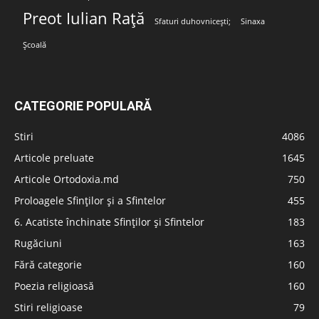
Preot Iulian Rață
Sfaturi duhovnicești;
Sinaxa
Școală
CATEGORIE POPULARĂ
Stiri
4086
Articole preluate
1645
Articole Ortodoxia.md
750
Proloagele Sfinților și a Sfintelor
455
6. Acatiste închinate Sfinților și Sfintelor
183
Rugăciuni
163
Fără categorie
160
Poezia religioasă
160
Stiri religioase
79