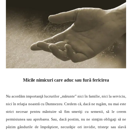
Micile nimicuri care aduc sau fură fericirea
Nu acordăm importanţă lucrurilor „mărunte” nici în familie, nici la serviciu,
nici în relaţia noastră cu Dumnezeu. Credem că, dacă ne rugăm, nu mai este
strict necesar pentru mântuire să fim smeriţi cu semenii, să le cerem
permisiunea sau aprobarea. Sau, dacă postim, nu ne simţim obligaţi să ne
păzim gândurile de împrăştiere, necurăţie ori invidie, tristeţe sau slavă