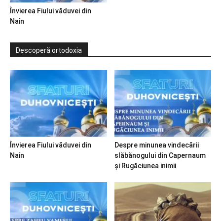
Învierea Fiului văduvei din
Nain
Descoperă ortodoxia
Învierea Fiului văduvei din
Despre minunea vindecării
Nain
slăbănogului din Capernaum
și Rugăciunea inimii