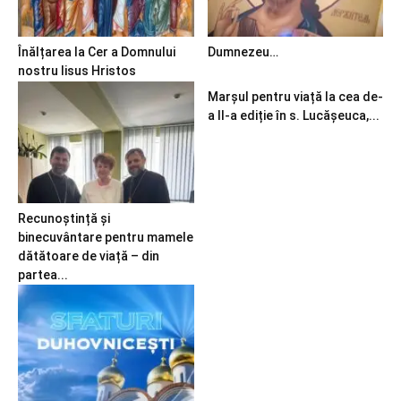
Înălțarea la Cer a Domnului
Dumnezeu…
nostru Iisus Hristos
Marșul pentru viață la cea de-
a II-a ediție în s. Lucășeuca,...
Recunoștință și
binecuvântare pentru mamele
dătătoare de viață – din
partea...