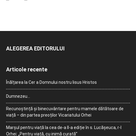
ALEGEREA EDITORULUI
Articole recente
Înălțarea la Cer a Domnului nostru Iisus Hristos
Dumnezeu…
Recunoștință și binecuvântare pentru mamele dătătoare de
viață – din partea preoților Vicariatului Orhei
Marșul pentru viață la cea de-a II-a ediție în s. Lucășeuca, r-l
Orhei: „Pentru viață, cu inimă curată”