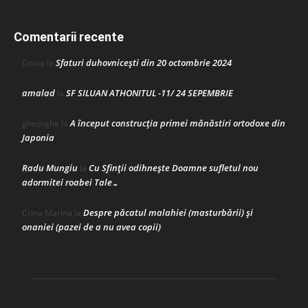
Comentarii recente
Sfaturi duhovnicești din 20 octombrie 2024
Doina
la
amalad
SF SILUAN ATHONITUL -11/ 24 SEPEMBRIE
la
A început construcţia primei mănăstiri ortodoxe din
gheorghe
la
Japonia
Radu Mungiu
Cu Sfinții odihnește Doamne sufletul nou
la
adormitei roabei Tale…
Despre păcatul malahiei (masturbării) şi
Crina Marina
la
onaniei (pazei de a nu avea copii)