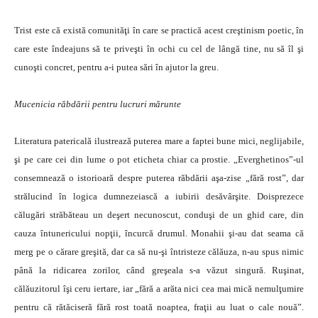
Trist este că există comunităţi în care se practică acest creştinism poetic, în
care este îndeajuns să te priveşti în ochi cu cel de lângă tine, nu să îl şi
cunoşti concret, pentru a-i putea sări în ajutor la greu.
Mucenicia răbdării pentru lucruri mărunte
Literatura patericală ilustrează puterea mare a faptei bune mici, neglijabile,
şi pe care cei din lume o pot eticheta chiar ca prostie. „Everghetinos”-ul
consemnează o istorioară despre puterea răbdării aşa-zise „fără rost”, dar
strălucind în logica dumnezeiască a iubirii desăvârşite. Doisprezece
călugări străbăteau un deşert necunoscut, conduşi de un ghid care, din
cauza întunericului nopţii, încurcă drumul. Monahii şi-au dat seama că
merg pe o cărare greşită, dar ca să nu-şi întristeze călăuza, n-au spus nimic
până la ridicarea zorilor, când greşeala s-a văzut singură. Ruşinat,
călăuzitorul îşi ceru iertare, iar „fără a arăta nici cea mai mică nemulţumire
pentru că rătăciseră fără rost toată noaptea, fraţii au luat o cale nouă”.