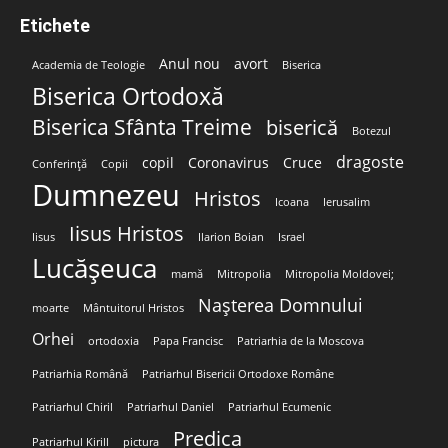
Etichete
Anul nou
avort
Academia de Teologie
Biserica
Biserica Ortodoxă
Biserica Sfânta Treime
biserică
Botezul
dragoste
copil
Coronavirus
Cruce
Conferință
Copii
Dumnezeu
Hristos
Icoana
Ierusalim
Iisus Hristos
Iisus
Ilarion Boian
Israel
Lucășeuca
mamă
Mitropolia
Mitropolia Moldovei;
Nașterea Domnului
moarte
Mântuitorul Hristos
Orhei
ortodoxia
Papa Francisc
Patriarhia de la Moscova
Patriarhia Română
Patriarhul Bisericii Ortodoxe Române
Patriarhul Chiril
Patriarhul Daniel
Patriarhul Ecumenic
Predica
Patriarhul Kirill
pictura