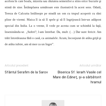
acelora în care boala, mizeria sau răutatea semenilor a stins orice bucurie şi
stimă de sine. Întâmplarea următoare este ilustrativă în acest sens. Odată,
Tereza de Calcutta întâlneşte pe stradă un om cu trupul acoperit cu răni
pline de viermi. Maica îl ia să îl spele şi să îl îngrijească într-un adăpost
special din India. La o vreme, îl vede pe acesta cum se schimbă la faţă,
înseninându-se. „Suferi?, l-am întrebat. Da, mult. (…) Dar sunt fericit. Am
trăit întotdeauna fără o casă, ca animalele. Acum, înconjurat de atâta grijă şi
de atâta iubire, am să mor ca un înger”.
Articolul precedent
Articolul următor
Sfântul Serafim de la Sarov
Biserica Sf. Ierarh Vasile cel
Mare din Edineţ, şi-a sărbătorit
hramul