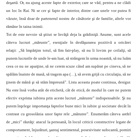
deşartă. Or, nu ajung aceste fapte de exterior, care se văd, pentru a ne clădi
un loc în Rai. Ni se cer şi fapte de interior, dintre care unele vor putea fi
văzute, însă doar de partenerul nostru de căsătorie şi de familie, altele vor
rămâne în taina inimii.
Tot de este nevoie să ştiiut se învăţă deja la grădiniţă. Anume, sunt acele
câteva lucruri „mărunte”, esenţiale în desfăşurarea pozitivă a oricărei
relaţii: „Să împărţim totul, să fim fair-play, să nu îi lovim pe ceilalţi, să
punem lucrurile de unde le-am luat, să strângem în urma noastră, să nu luăm
ceea ce nu ne aparţine, să ne cerem scuze când am supărat pe cineva, să ne
spălăm înainte de masă, să tragem apa (…), să avem grijă cu circulaţia, să ne
ţinem de mână şi să stăm împreună”. Lista aceasta poate continua, desigur.
Nu este însă vorba atât de etichetă, cât de etică, de modul în care ne putem
efectiv exprima iubirea prin aceste lucruri „mărunte” indispensabile. Şi nu
putem înţelege importanţa faptelor bune mici în iubire şi societate decât în
contrast cu grosolănia unor fapte rele „mărunte”. Enumerăm câteva astfel
de „mici” răutăţi: atacul la persoană, în locul criticii constructive legate de
comportament, înjurături, şantaj sentimental, posesivitate sufocantă, porniri