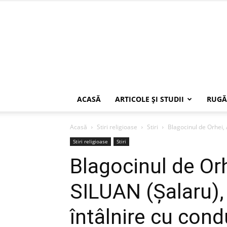
ACASĂ
ARTICOLE ŞI STUDII
RUGĂ
Acasă
Stiri religioase
Stiri
Blagocinul de Orhei, 
Stiri religioase
Stiri
Blagocinul de Or
SILUAN (Șalaru),
întâlnire cu cond