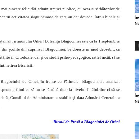
ai sincere felicitări administrației publice, cu ocazia sărbătorilor de
pentru activitatea sârguincioasă de care au dat dovadă, într-u binele și
În
Na
nvățământ a raionului Orhei! Doleanța Blagociniei este ca la 1 septembrie
 din școlile din cuprinsul Blagociniei. Se dorește în mod deosebit, ca
ntărite în Ortodoxie, dar și cu studii psiho-pedagogice, astfel încât, să se
ntinerirea Bisericii.
 Blagociniei de Orhei, în frunte cu Părintele Blagocin, au analizat
, speranța fiind ca să nu se rămână doar la nivelul întâlnirilor ci să se
În
ată, Consiliul de Administrare a stabilit și data Adunării Generale a
Na
.
Biroul de Presă a Blagociniei de Orhei