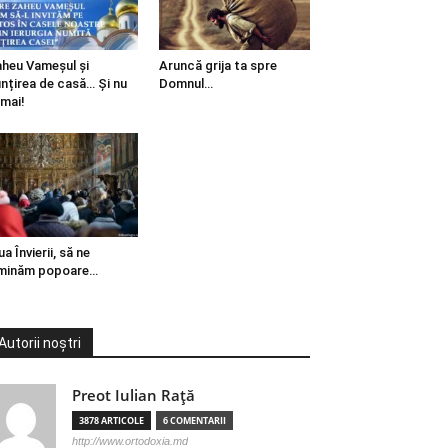
heu Vameșul și
Aruncă grija ta spre
ințirea de casă… Și nu
Domnul…
mai!
ua Învierii, să ne
minăm popoare…
Autorii noștri
Preot Iulian Raţă
3878 ARTICOLE
6 COMENTARII
http://www.ortodoxia.md