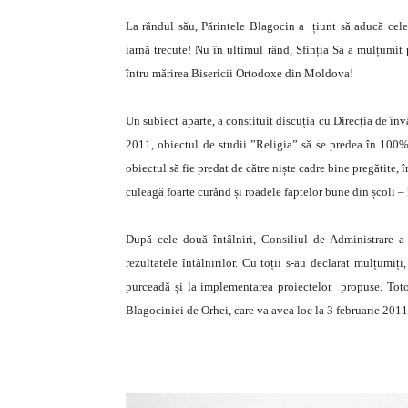
La rândul său, Părintele Blagocin a țiunt să aducă cele m
iarnă trecute! Nu în ultimul rând, Sfinția Sa a mulțumit 
întru mărirea Bisericii Ortodoxe din Moldova!
Un subiect aparte, a constituit discuția cu Direcția de î
2011, obiectul de studii ”Religia” să se predea în 100%
obiectul să fie predat de către niște cadre bine pregătite, î
culeagă foarte curând și roadele faptelor bune din școli – î
După cele două întâlniri, Consiliul de Administrare a
rezultatele întâlnirilor. Cu toții s-au declarat mulțumiți
purceadă și la implementarea proiectelor propuse. Totod
Blagociniei de Orhei, care va avea loc la 3 februarie 2011