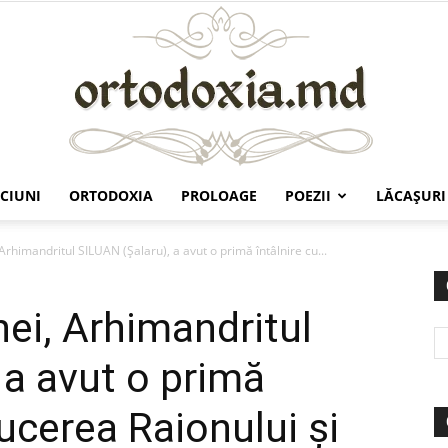
CIUNI
ORTODOXIA
PROLOAGE
POEZII
LĂCAŞURI
Ortodoxia.md
Arhimandritul SILUAN (Șalaru), a avut o primă întâlnire cu...
hei, Arhimandritul
 a avut o primă
ucerea Raionului și