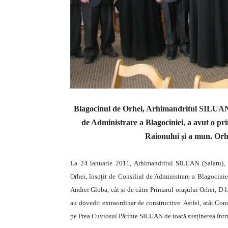
Blagocinul de Orhei, Arhimandritul SILUAN
de Administrare a Blagociniei, a avut o pr
Raionului și a mun. Or
La 24 ianuarie 2011, Arhimandritul SILUAN (Șalaru), 
Orhei, însoțit de Consiliul de Administrare a Blagociniei
Andrei Globa, cât și de către Primarul orașului Orhei, D-l.
au dovedit extraordinar de constructive. Astfel, atât Con
pe Prea Cuviosul Părinte SILUAN de toată susținerea într