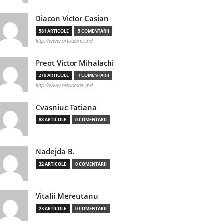
Diacon Victor Casian
581 ARTICOLE
5 COMENTARII
http://www.ortodoxia.md
Preot Victor Mihalachi
210 ARTICOLE
1 COMENTARII
http://www.ortodoxia.md
Cvasniuc Tatiana
88 ARTICOLE
0 COMENTARII
Nadejda B.
32 ARTICOLE
0 COMENTARII
Vitalii Mereutanu
23 ARTICOLE
0 COMENTARII