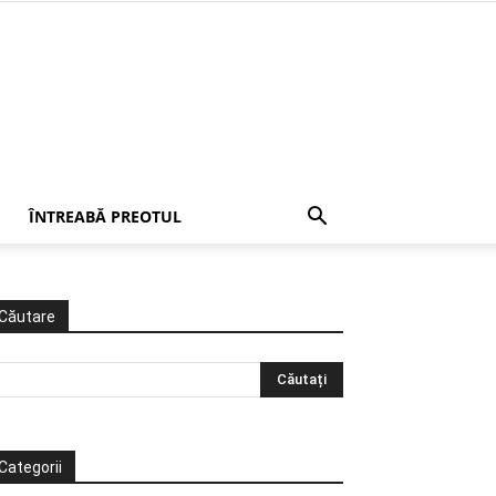
ÎNTREABĂ PREOTUL
Căutare
Categorii