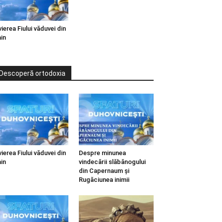
vierea Fiului văduvei din
in
Descoperă ortodoxia
vierea Fiului văduvei din
Despre minunea
in
vindecării slăbănogului
din Capernaum și
Rugăciunea inimii