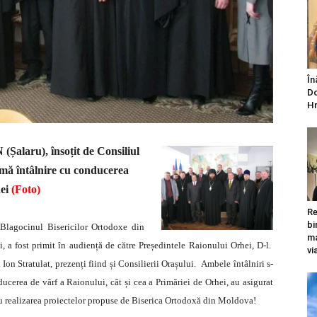
În
Do
Hr
 (Șalaru),
însoțit de Consiliul
imă întâlnire cu conducerea
hei
(Foto)
Re
bi
Blagocinul Bisericilor Ortodoxe din
ma
, a fost primit în audiență de către Președintele Raionului Orhei, D-l.
vi
 Ion Stratulat, prezenți fiind și Consilierii Orașului. Ambele întâlniri s-
ducerea de vârf a Raionului, cât și cea a Primăriei de Orhei, au asigurat
u realizarea proiectelor propuse de Biserica Ortodoxă din Moldova!