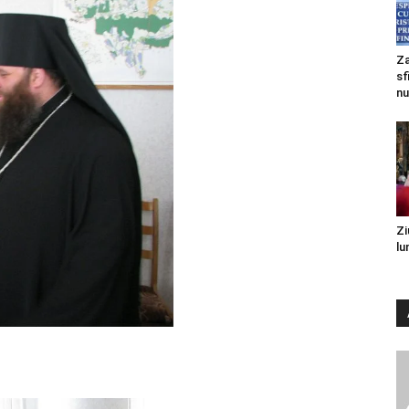
Za
sf
nu
Zi
lu