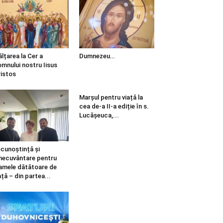
ălțarea la Cer a
Dumnezeu…
mnului nostru Iisus
istos
Marșul pentru viață la
cea de-a II-a ediție în s.
Lucășeuca,...
cunoștință și
necuvântare pentru
mele dătătoare de
ață – din partea...