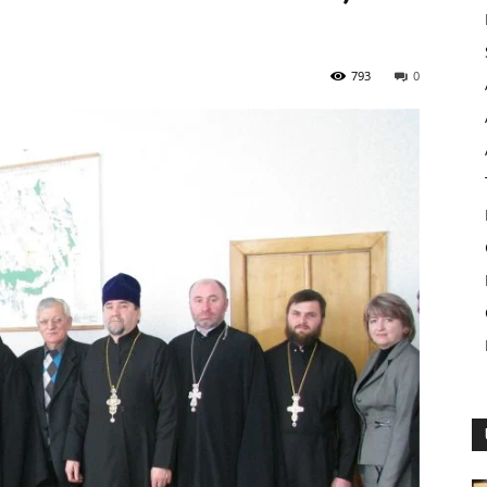
793
0