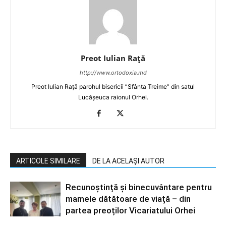
Preot Iulian Raţă
http://www.ortodoxia.md
Preot Iulian Rață parohul bisericii ”Sfânta Treime” din satul
Lucășeuca raionul Orhei.
ARTICOLE SIMILARE
DE LA ACELAȘI AUTOR
Recunoștință și binecuvântare pentru
mamele dătătoare de viață – din
partea preoților Vicariatului Orhei