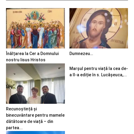
Înălțarea la Cer a Domnului
Dumnezeu…
nostru Iisus Hristos
Marșul pentru viață la cea de-
a II-a ediție în s. Lucășeuca,...
Recunoștință și
binecuvântare pentru mamele
dătătoare de viață – din
partea...