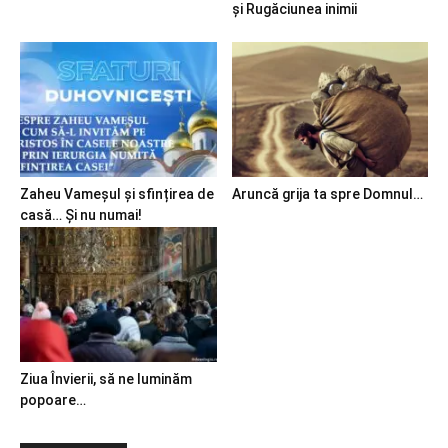
și Rugăciunea inimii
Zaheu Vameșul și sfințirea de
Aruncă grija ta spre Domnul…
casă… Și nu numai!
Ziua Învierii, să ne luminăm
popoare…