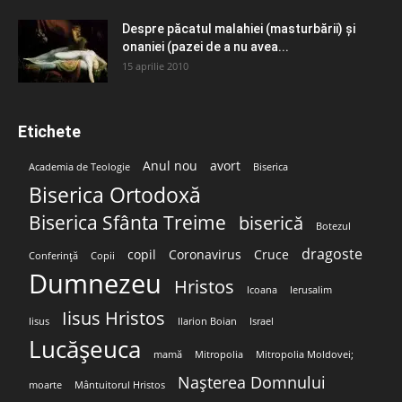
Despre păcatul malahiei (masturbării) şi
onaniei (pazei de a nu avea...
15 aprilie 2010
Etichete
Anul nou
avort
Academia de Teologie
Biserica
Biserica Ortodoxă
Biserica Sfânta Treime
biserică
Botezul
dragoste
copil
Coronavirus
Cruce
Conferință
Copii
Dumnezeu
Hristos
Icoana
Ierusalim
Iisus Hristos
Iisus
Ilarion Boian
Israel
Lucășeuca
mamă
Mitropolia
Mitropolia Moldovei;
Nașterea Domnului
moarte
Mântuitorul Hristos