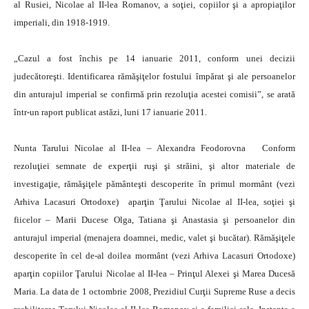
al Rusiei, Nicolae al II-lea Romanov, a soţiei, copiilor şi a apropiaţilor
imperiali, din 1918-1919.
„Cazul a fost închis pe 14 ianuarie 2011, conform unei decizii
judecătoreşti. Identificarea rămăşiţelor fostului împărat şi ale persoanelor
din anturajul imperial se confirmă prin rezoluţia acestei comisii”, se arată
într-un raport publicat astăzi, luni 17 ianuarie 2011.
Nunta Tarului Nicolae al II-lea – Alexandra Feodorovna Conform
rezoluţiei semnate de experţii ruşi şi străini, şi altor materiale de
investigaţie, rămăşiţele pământeşti descoperite în primul mormânt (vezi
Arhiva Lacasuri Ortodoxe) aparţin Ţarului Nicolae al II-lea, soţiei şi
fiicelor – Marii Ducese Olga, Tatiana şi Anastasia şi persoanelor din
anturajul imperial (menajera doamnei, medic, valet şi bucătar). Rămăşiţele
descoperite în cel de-al doilea mormânt (vezi Arhiva Lacasuri Ortodoxe)
aparţin copiilor Ţarului Nicolae al II-lea – Prinţul Alexei şi Marea Ducesă
Maria. La data de 1 octombrie 2008, Prezidiul Curţii Supreme Ruse a decis