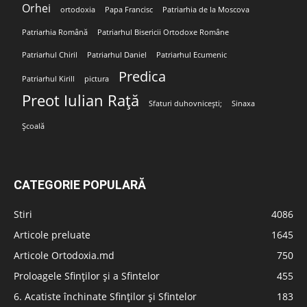
Orhei
ortodoxia
Papa Francisc
Patriarhia de la Moscova
Patriarhia Română
Patriarhul Bisericii Ortodoxe Române
Patriarhul Chiril
Patriarhul Daniel
Patriarhul Ecumenic
Predica
Patriarhul Kirill
pictura
Preot Iulian Rață
Sfaturi duhovnicești;
Sinaxa
Școală
CATEGORIE POPULARĂ
Stiri
4086
Articole preluate
1645
Articole Ortodoxia.md
750
Proloagele Sfinților și a Sfintelor
455
6. Acatiste închinate Sfinților și Sfintelor
183