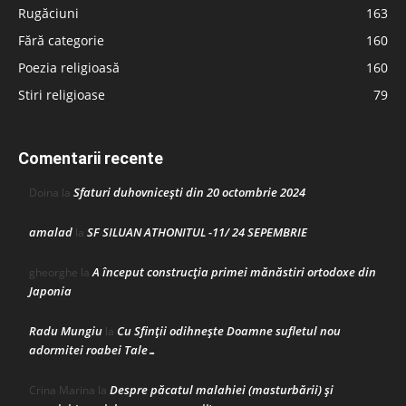
Rugăciuni
163
Fără categorie
160
Poezia religioasă
160
Stiri religioase
79
Comentarii recente
Sfaturi duhovnicești din 20 octombrie 2024
Doina
la
amalad
SF SILUAN ATHONITUL -11/ 24 SEPEMBRIE
la
A început construcţia primei mănăstiri ortodoxe din
gheorghe
la
Japonia
Radu Mungiu
Cu Sfinții odihnește Doamne sufletul nou
la
adormitei roabei Tale…
Despre păcatul malahiei (masturbării) şi
Crina Marina
la