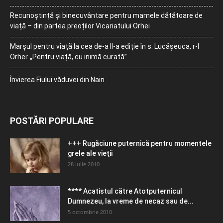
Recunoștință și binecuvântare pentru mamele dătătoare de
viață – din partea preoților Vicariatului Orhei
Marșul pentru viață la cea de-a II-a ediție în s. Lucășeuca, r-l
Orhei: „Pentru viață, cu inimă curată”
Învierea Fiului văduvei din Nain
POSTĂRI POPULARE
+++ Rugăciune puternică pentru momentele
grele ale vieţii
28 iulie 2010
**** Acatistul către Atotputernicul
Dumnezeu, la vreme de necaz sau de...
5 octombrie 2010