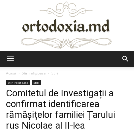
Ortodoxia.md
Acasă
Stiri religioase
Stiri
Stiri religioase
Stiri
Comitetul de Investigații a
confirmat identificarea
rămășițelor familiei Țarului
rus Nicolae al II-lea