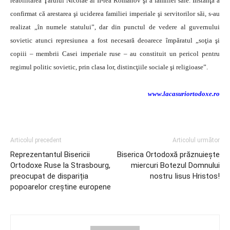
reabilitarea Ţarului Nicolae al II-lea Romanov şi a familiei sale. Instanţa a
confirmat că arestarea şi uciderea familiei imperiale şi servitorilor săi, s-au
realizat „în numele statului”, dar din punctul de vedere al guvernului
sovietic atunci represiunea a fost necesară deoarece împăratul „soţia şi
copiii – membrii Casei imperiale ruse – au constituit un pericol pentru
regimul politic sovietic, prin clasa lor, distincţiile sociale şi religioase”.
www.lacasuriortodoxe.ro
Articolul precedent
Articolul următor
Reprezentantul Bisericii
Biserica Ortodoxă prăznuieşte
Ortodoxe Ruse la Strasbourg,
miercuri Botezul Domnului
preocupat de dispariția
nostru Iisus Hristos!
popoarelor creștine europene