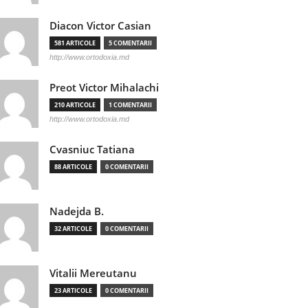
Diacon Victor Casian
581 ARTICOLE
5 COMENTARII
http://www.ortodoxia.md
Preot Victor Mihalachi
210 ARTICOLE
1 COMENTARII
http://www.ortodoxia.md
Cvasniuc Tatiana
88 ARTICOLE
0 COMENTARII
Nadejda B.
32 ARTICOLE
0 COMENTARII
Vitalii Mereutanu
23 ARTICOLE
0 COMENTARII