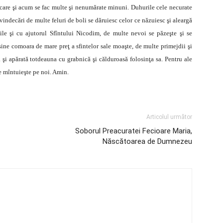
rin care şi acum se fac multe şi nenumărate minuni. Duhurile cele necurate
indecări de multe feluri de boli se dăruiesc celor ce năzuiesc şi aleargă
nile şi cu ajutorul Sfîntului Nicodim, de multe nevoi se păzeşte şi se
sine comoara de mare preţ a sfintelor sale moaşte, de multe primejdii şi
ă şi apărată totdeauna cu grabnică şi călduroasă folosinţa sa. Pentru ale
e mîntuieşte pe noi. Amin.
Articolul următor
Soborul Preacuratei Fecioare Maria,
Născătoarea de Dumnezeu