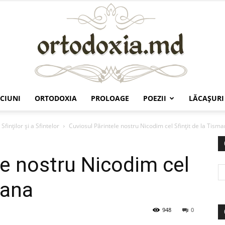
CIUNI
ORTODOXIA
PROLOAGE
POEZII
LĂCAŞURI
Ortodoxia.md
Sfinților și a Sfintelor
Cuviosul Părintele nostru Nicodim cel Sfinţit de la Tism
le nostru Nicodim cel
mana
948
0