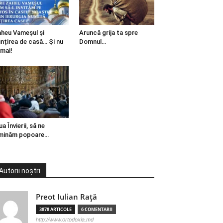
heu Vameșul și
Aruncă grija ta spre
ințirea de casă… Și nu
Domnul…
mai!
ua Învierii, să ne
minăm popoare…
Autorii noștri
Preot Iulian Raţă
3878 ARTICOLE
6 COMENTARII
http://www.ortodoxia.md