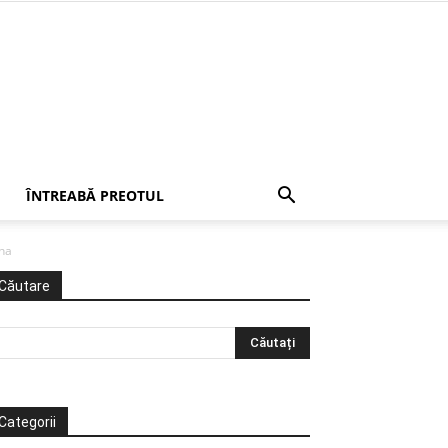
ÎNTREABĂ PREOTUL
ana
Căutare
Categorii