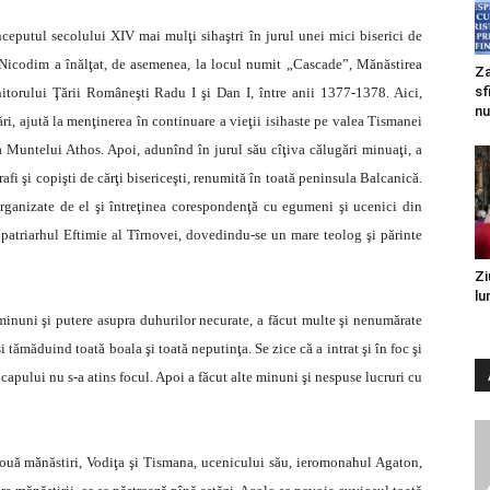
ceputul secolului XIV mai mulţi sihaştri în jurul unei mici biserici de
codim a înălţat, de asemenea, la locul numit „Cascade”, Mănăstirea
Za
sf
torului Ţării Româneşti Radu I şi Dan I, între anii 1377-1378. Aici,
nu
ri, ajută la menţinerea în continuare a vieţii isihaste pe valea Tismanei
a Muntelui Athos. Apoi, adunînd în jurul său cîţiva călugări minuaţi, a
fi şi copişti de cărţi bisericeşti, renumită în toată peninsula Balcanică.
ganizate de el şi întreţinea corespondenţă cu egumeni şi ucenici din
patriarhul Eftimie al Tîrnovei, dovedindu-se un mare teolog şi părinte
Zi
lu
inuni şi putere asupra duhurilor necurate, a făcut multe şi nenumărate
i tămăduind toată boala şi toată neputinţa. Se zice că a intrat şi în foc şi
l capului nu s-a atins focul. Apoi a făcut alte minuni şi nespuse lucruri cu
două mănăstiri, Vodiţa şi Tismana, ucenicului său, ieromonahul Agaton,