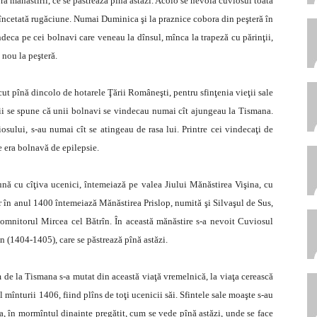
pra mănăstirii, ce se păstrează pînă astăzi. Acolo se nevoia cuviosul toată
eîncetată rugăciune. Numai Duminica şi la praznice cobora din peşteră în
deca pe cei bolnavi care veneau la dînsul, mînca la trapeză cu părinţii,
 nou la peşteră.
 pînă dincolo de hotarele Ţării Româneşti, pentru sfinţenia vieţii sale
tirii se spune că unii bolnavi se vindecau numai cît ajungeau la Tismana.
sului, s-au numai cît se atingeau de rasa lui. Printre cei vindecaţi de
e era bolnavă de epilepsie.
ună cu cîţiva ucenici, întemeiază pe valea Jiului Mănăstirea Vişina, cu
ar în anul 1400 întemeiază Mănăstirea Prislop, numită şi Silvaşul de Sus,
domnitorul Mircea cel Bătrîn. În această mănăstire s-a nevoit Cuviosul
on (1404-1405), care se păstrează pînă astăzi.
m de la Tismana s-a mutat din această viaţă vremelnică, la viaţa cerească
 mînturii 1406, fiind plîns de toţi ucenicii săi. Sfintele sale moaşte s-au
, în mormîntul dinainte pregătit, cum se vede pînă astăzi, unde se face