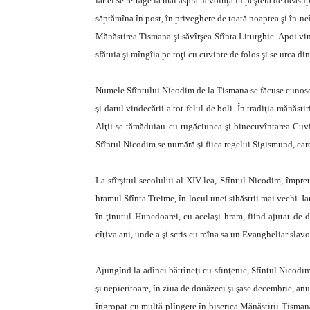
iar el se retrage la mai aspră nevoinţă în peştera de deasu
săptămîna în post, în priveghere de toată noaptea şi în n
Mănăstirea Tismana şi săvîrşea Sfînta Liturghie. Apoi vin
sfătuia şi mîngîia pe toţi cu cuvinte de folos şi se urca din
Numele Sfîntului Nicodim de la Tismana se făcuse cunoscut
şi darul vindecării a tot felul de boli. În tradiţia mănăs
Alţii se tămăduiau cu rugăciunea şi binecuvîntarea Cuvio
Sfîntul Nicodim se numără şi fiica regelui Sigismund, car
La sfîrşitul secolului al XIV-lea, Sfîntul Nicodim, împre
hramul Sfînta Treime, în locul unei sihăstrii mai vechi. I
în ţinutul Hunedoarei, cu acelaşi hram, fiind ajutat de 
cîţiva ani, unde a şi scris cu mîna sa un Evangheliar slav
Ajungînd la adînci bătrîneţi cu sfinţenie, Sfîntul Nicodi
şi nepieritoare, în ziua de douăzeci şi şase decembrie, anul
îngropat cu multă plîngere în biserica Mănăstirii Tismana