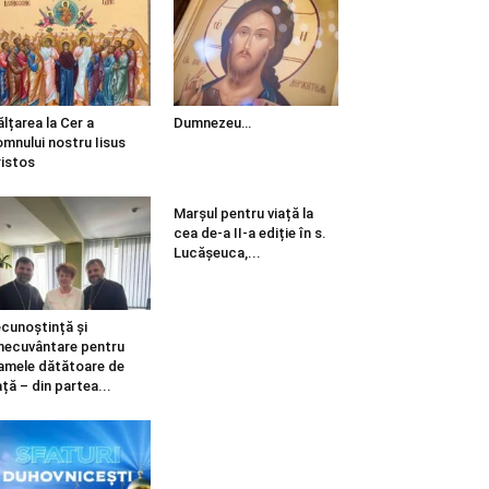
ălțarea la Cer a
Dumnezeu…
mnului nostru Iisus
istos
Marșul pentru viață la
cea de-a II-a ediție în s.
Lucășeuca,...
cunoștință și
necuvântare pentru
mele dătătoare de
ață – din partea...