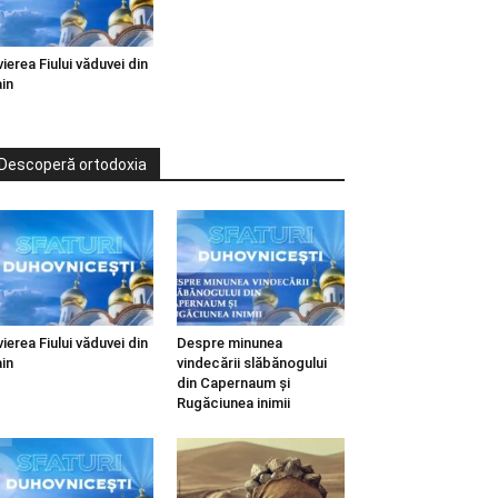
vierea Fiului văduvei din
in
Descoperă ortodoxia
vierea Fiului văduvei din
Despre minunea
in
vindecării slăbănogului
din Capernaum și
Rugăciunea inimii