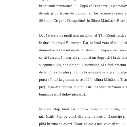
în tot anul prăznuirea lui. După ce Dumnezeu i-a proslă
de mir şi cu facere de minuni, au fost scoase şi puse în 
Sfîntului Grigorie Decapolitul, în Sfînta Mănăstire Bistriţ
După trecere de mulţi ani, un domn al Ţării Româneşti, a
le ducă în oraşul Bucureşti. Dar, nefiind voia sfîntului s
domnul acela lucrul neplăcut sfîntului. După aceea s-a 
ca să-i ascundă moaştele şi numai un deget să-i ia de la m
şi egumenului, poruncindu-i, asemenea, să-i facă precum î
de la mîna sfîntului şi mir de la moaştele sale şi au fost
purta sfîntul la grumaz; şi se află în sfînta Mănăstire Ti
preţ. Însă din sfîntul mir nu este îngăduit nimănui a 
bunămireasmă duhovnicească.
În acest chip fiind ascunderea moaştelor sfîntului, m
mănăstirii. Mai pe urmă, din pricina multor răzmeriţe şi 
pînă în ziua de astăzi. Poate că aşa a fost voia sfîntului