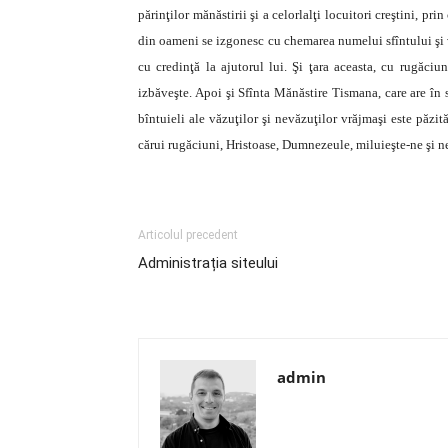
părinţilor mănăstirii şi a celorlalţi locuitori creştini, p
din oameni se izgonesc cu chemarea numelui sfîntului şi v
cu credinţă la ajutorul lui. Şi ţara aceasta, cu rugăciu
izbăveşte. Apoi şi Sfînta Mănăstire Tismana, care are în 
bîntuieli ale văzuţilor şi nevăzuţilor vrăjmaşi este păzit
cărui rugăciuni, Hristoase, Dumnezeule, miluieşte-ne şi n
Articolul precedent
Administrația siteului
admin