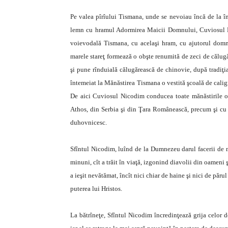
Pe valea pîrîului Tismana, unde se nevoiau încă de la în
lemn cu hramul Adormirea Maicii Domnului, Cuviosul Ni
voievodală Tismana, cu acelaşi hram, cu ajutorul domni
marele stareţ formează o obşte renumită de zeci de călugă
şi pune rînduială călugărească de chinovie, după tradiţi
întemeiat la Mănăstirea Tismana o vestită şcoală de caligra
De aici Cuviosul Nicodim conducea toate mănăstirile or
Athos, din Serbia şi din Ţara Românească, precum şi cu 
duhovnicesc.
Sfîntul Nicodim, luînd de la Dumnezeu darul facerii de m
minuni, cît a trăit în viaţă, izgonind diavolii din oameni ş
a ieşit nevătămat, încît nici chiar de haine şi nici de păru
puterea lui Hristos.
La bătrîneţe, Sfîntul Nicodim încredinţează grija celor 