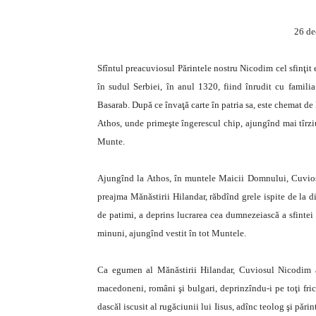
26 de
Sfîntul preacuviosul Părintele nostru Nicodim cel sfinţit
în sudul Serbiei, în anul 1320, fiind înrudit cu famil
Basarab. După ce învaţă carte în patria sa, este chemat d
Athos, unde primeşte îngerescul chip, ajungînd mai tîrziu
Munte.
Ajungînd la Athos, în muntele Maicii Domnului, Cuviosul
preajma Mănăstirii Hilandar, răbdînd grele ispite de la di
de patimi, a deprins lucrarea cea dumnezeiască a sfintei r
minuni, ajungînd vestit în tot Muntele.
Ca egumen al Mănăstirii Hilandar, Cuviosul Nicodim a a
macedoneni, români şi bulgari, deprinzîndu-i pe toţi fric
dascăl iscusit al rugăciunii lui Iisus, adînc teolog şi păr