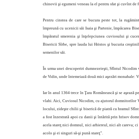
chinovii şi egumeni veneau la el pentru sfat şi cuvînt de f
Pentru cinstea de care se bucura peste tot, la rugămi
împreună cu ucenicii săi Isaia şi Partenie, împăcarea Bis
împăratul smerenia şi înţelepciunea cuviosului şi cucer
Bisericii Sîrbe, spre lauda lui Hristos şi bucuria creştin
semenilor săi.
În urma unei descoperiri dumnezeieşti, Sfîntul Nicodim 
de Vidin, unde întemeiază două mici aşezări monahale: Vr
Iar în anul 1364 trece în Ţara Românească şi se aşează pe
vlahi. Aici, Cuviosul Nicodim, cu ajutorul domnitorilor 
locului, zideşte chilii şi biserică de piatră cu hramul Sfî
a fost înzestrată apoi cu danii şi întărită prin hrisov d
acela stareţ nici domnul, nici arhiereul, nici alt careva; c
acolo şi ei singuri să-şi pună stareţ”.