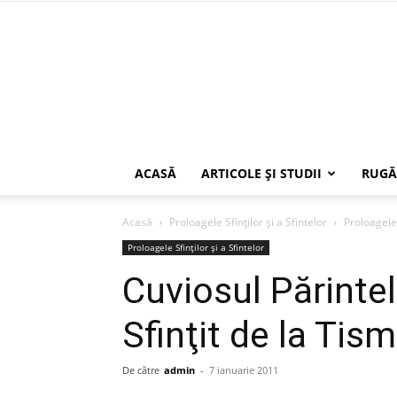
ACASĂ
ARTICOLE ŞI STUDII
RUGĂ
Acasă
Proloagele Sfinților și a Sfintelor
Proloagele 
Proloagele Sfinților și a Sfintelor
Cuviosul Părinte
Sfinţit de la Tis
De către
admin
-
7 ianuarie 2011