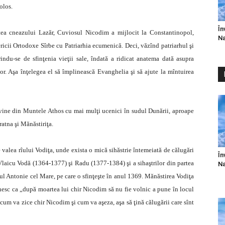
olos.
În
ntea cneazului Lazăr, Cuviosul Nicodim a mijlocit la Constantinopol,
Na
ericii Ortodoxe Sîrbe cu Patriarhia ecumenică. Deci, văzînd patriarhul şi
indu-se de sfinţenia vieţii sale, îndată a ridicat anatema dată asupra
ilor. Aşa înţelegea el să împlinească Evanghelia şi să ajute la mîntuirea
vine din Muntele Athos cu mai mulţi ucenici în sudul Dunării, aproape
atna şi Mănăstiriţa.
 valea rîului Vodiţa, unde exista o mică sihăstrie întemeiată de călugări
În
Vlaicu Vodă (1364-1377) şi Radu (1377-1384) şi a sihaştrilor din partea
Na
ntul Antonie cel Mare, pe care o sfinţeşte în anul 1369. Mănăstirea Vodiţa
omnesc ca „după moartea lui chir Nicodim să nu fie volnic a pune în locul
i cum va zice chir Nicodim şi cum va aşeza, aşa să ţină călugării care sînt