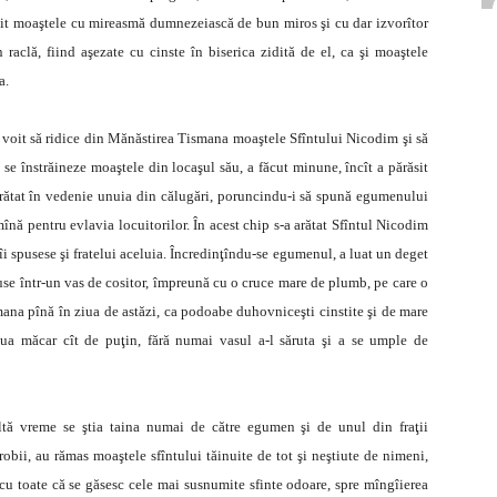
vit moaştele cu mireasmă dumnezeiască de bun miros şi cu dar izvorîtor
raclă, fiind aşezate cu cinste în biserica zidită de el, ca şi moaştele
a.
 voit să ridice din Mănăstirea Tismana moaştele Sfîntului Nicodim şi să
ă se înstrăineze moaştele din locaşul său, a făcut minune, încît a părăsit
arătat în vedenie unuia din călugări, poruncindu-i să spună egumenului
înă pentru evlavia locuitorilor. În acest chip s-a arătat Sfîntul Nicodim
i spusese şi fratelui aceluia. Încredinţîndu-se egumenul, a luat un deget
 puse într-un vas de cositor, împreună cu o cruce mare de plumb, pe care o
smana pînă în ziua de astăzi, ca podoabe duhovniceşti cinstite şi de mare
lua măcar cît de puţin, fără numai vasul a-l săruta şi a se umple de
ultă vreme se ştia taina numai de către egumen şi de unul din fraţii
robii, au rămas moaştele sfîntului tăinuite de tot şi neştiute de nimeni,
, cu toate că se găsesc cele mai susnumite sfinte odoare, spre mîngîierea