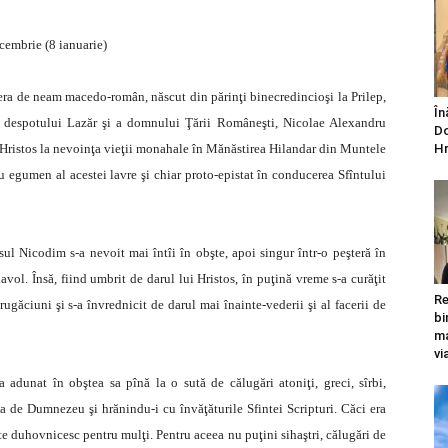
cembrie (8 ianuarie)
 era de neam macedo-român, născut din părinţi binecredincioşi la Prilep,
În
ia despotului Lazăr şi a domnului Ţării Româneşti, Nicolae Alexandru
Do
e Hristos la nevoinţa vieţii monahale în Mănăstirea Hilandar din Muntele
Hr
 egumen al acestei lavre şi chiar proto-epistat în conducerea Sfîntului
 Nicodim s-a nevoit mai întîi în obşte, apoi singur într-o peşteră în
avol. Însă, fiind umbrit de darul lui Hristos, în puţină vreme s-a curăţit
Re
ugăciuni şi s-a învrednicit de darul mai înainte-vederii şi al facerii de
bi
ma
vi
dunat în obştea sa pînă la o sută de călugări atoniţi, greci, sîrbi,
a de Dumnezeu şi hrănindu-i cu învăţăturile Sfintei Scripturi. Căci era
inte duhovnicesc pentru mulţi. Pentru aceea nu puţini sihaştri, călugări de