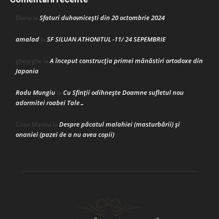
Sfaturi duhovnicești din 20 octombrie 2024
Doina
la
amalad
SF SILUAN ATHONITUL -11/ 24 SEPEMBRIE
la
A început construcţia primei mănăstiri ortodoxe din
gheorghe
la
Japonia
Radu Mungiu
Cu Sfinții odihnește Doamne sufletul nou
la
adormitei roabei Tale…
Despre păcatul malahiei (masturbării) şi
Crina Marina
la
onaniei (pazei de a nu avea copii)