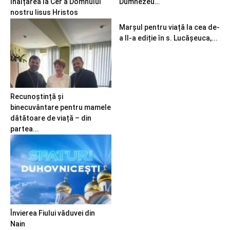
Înălțarea la Cer a Domnului
Dumnezeu…
nostru Iisus Hristos
Marșul pentru viață la cea de-
a II-a ediție în s. Lucășeuca,...
Recunoștință și
binecuvântare pentru mamele
dătătoare de viață – din
partea...
Învierea Fiului văduvei din
Nain