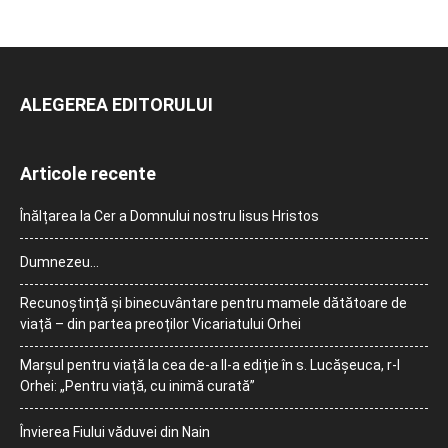
ALEGEREA EDITORULUI
Articole recente
Înălțarea la Cer a Domnului nostru Iisus Hristos
Dumnezeu…
Recunoștință și binecuvântare pentru mamele dătătoare de
viață – din partea preoților Vicariatului Orhei
Marșul pentru viață la cea de-a II-a ediție în s. Lucășeuca, r-l
Orhei: „Pentru viață, cu inimă curată”
Învierea Fiului văduvei din Nain