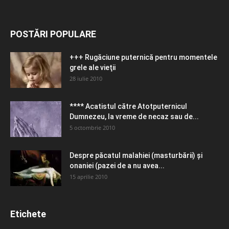
POSTĂRI POPULARE
+++ Rugăciune puternică pentru momentele
grele ale vieţii
28 iulie 2010
**** Acatistul către Atotputernicul
Dumnezeu, la vreme de necaz sau de...
5 octombrie 2010
Despre păcatul malahiei (masturbării) şi
onaniei (pazei de a nu avea...
15 aprilie 2010
Etichete