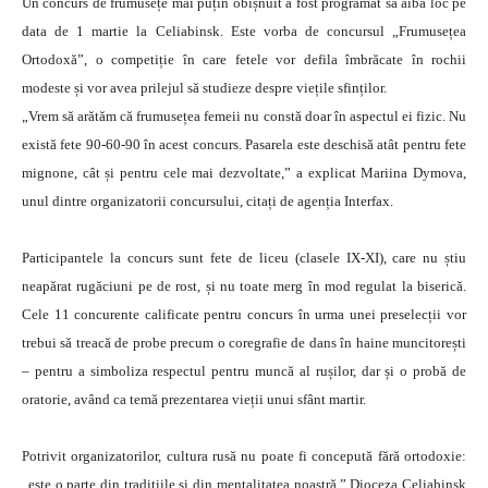
Un concurs de frumusețe mai puțin obișnuit a fost programat să aibă loc pe
data de 1 martie la Celiabinsk. Este vorba de concursul „Frumusețea
Ortodoxă”, o competiție în care fetele vor defila îmbrăcate în rochii
modeste și vor avea prilejul să studieze despre viețile sfinților.
„Vrem să arătăm că frumusețea femeii nu constă doar în aspectul ei fizic.
Nu
există fete 90-60-90 în acest concurs. Pasarela este deschisă atât pentru fete
mignone, cât și pentru cele mai dezvoltate,” a explicat Mariina Dymova,
unul dintre organizatorii concursului, citați de agenția Interfax.
Participantele la concurs sunt fete de liceu (clasele IX-XI), care nu știu
neapărat rugăciuni pe de rost, și nu toate merg în mod regulat la biserică.
Cele 11 concurente calificate pentru concurs în urma unei preselecții vor
trebui să treacă de probe precum o coregrafie de dans în haine muncitorești
– pentru a simboliza respectul pentru muncă al rușilor, dar și o probă de
oratorie, având ca temă prezentarea vieții unui sfânt martir.
Potrivit organizatorilor, cultura rusă nu poate fi concepută fără ortodoxie:
„este o parte din tradițiile și din mentalitatea noastră.” Dioceza Celiabinsk