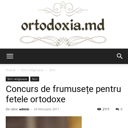
Ortodoxia.md
Acasă
Stiri religioase
Stiri
Stiri religioase
Stiri
Concurs de frumusețe pentru
fetele ortodoxe
De către
admin
-
24 februarie 2011
2111
0