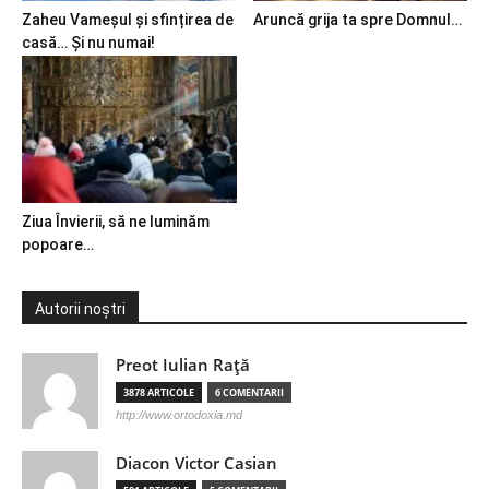
Zaheu Vameșul și sfințirea de
Aruncă grija ta spre Domnul…
casă… Și nu numai!
Ziua Învierii, să ne luminăm
popoare…
Autorii noștri
Preot Iulian Raţă
3878 ARTICOLE
6 COMENTARII
http://www.ortodoxia.md
Diacon Victor Casian