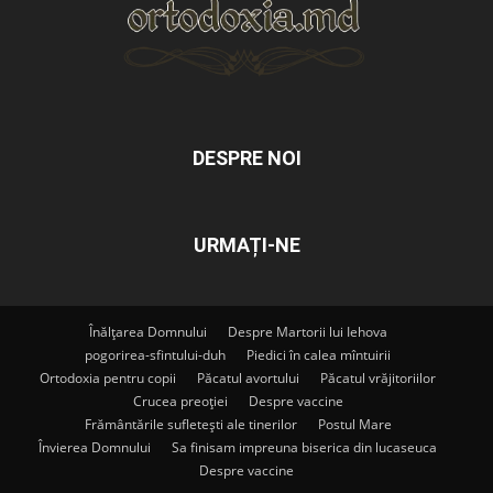
DESPRE NOI
URMAȚI-NE
Înălțarea Domnului
Despre Martorii lui Iehova
pogorirea-sfintului-duh
Piedici în calea mîntuirii
Ortodoxia pentru copii
Păcatul avortului
Păcatul vrăjitoriilor
Crucea preoției
Despre vaccine
Frământările sufletești ale tinerilor
Postul Mare
Învierea Domnului
Sa finisam impreuna biserica din lucaseuca
Despre vaccine