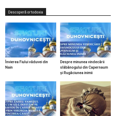
Descoperă ortodoxia
Învierea Fiului văduvei din
Despre minunea vindecării
Nain
slăbănogului din Capernaum
și Rugăciunea inimii