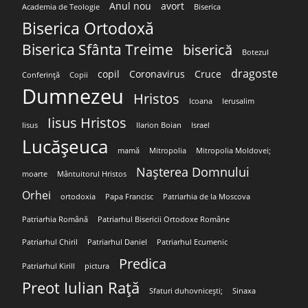
Anul nou
avort
Academia de Teologie
Biserica
Biserica Ortodoxă
Biserica Sfânta Treime
biserică
Botezul
dragoste
copil
Coronavirus
Cruce
Conferință
Copii
Dumnezeu
Hristos
Icoana
Ierusalim
Iisus Hristos
Iisus
Ilarion Boian
Israel
Lucășeuca
mamă
Mitropolia
Mitropolia Moldovei;
Nașterea Domnului
moarte
Mântuitorul Hristos
Orhei
ortodoxia
Papa Francisc
Patriarhia de la Moscova
Patriarhia Română
Patriarhul Bisericii Ortodoxe Române
Patriarhul Chiril
Patriarhul Daniel
Patriarhul Ecumenic
Predica
Patriarhul Kirill
pictura
Preot Iulian Rață
Sfaturi duhovnicești;
Sinaxa