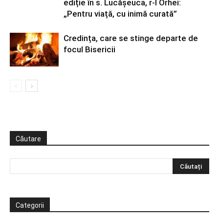
ediție în s. Lucășeuca, r-l Orhei:
„Pentru viață, cu inimă curată”
Credința, care se stinge departe de
focul Bisericii
Căutare
Categorii