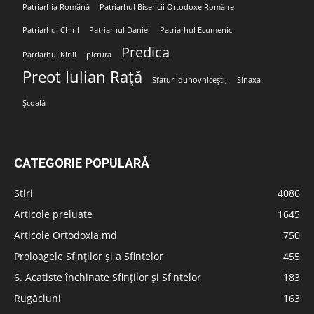
Patriarhia Română
Patriarhul Bisericii Ortodoxe Române
Patriarhul Chiril
Patriarhul Daniel
Patriarhul Ecumenic
Predica
Patriarhul Kirill
pictura
Preot Iulian Rață
Sfaturi duhovnicești;
Sinaxa
Școală
CATEGORIE POPULARĂ
Stiri
4086
Articole preluate
1645
Articole Ortodoxia.md
750
Proloagele Sfinților și a Sfintelor
455
6. Acatiste închinate Sfinților și Sfintelor
183
Rugăciuni
163