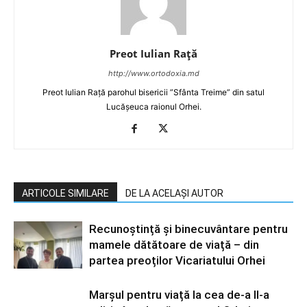
Preot Iulian Raţă
http://www.ortodoxia.md
Preot Iulian Rață parohul bisericii ”Sfânta Treime” din satul
Lucășeuca raionul Orhei.
ARTICOLE SIMILARE
DE LA ACELAȘI AUTOR
Recunoștință și binecuvântare pentru
mamele dătătoare de viață – din
partea preoților Vicariatului Orhei
Marșul pentru viață la cea de-a II-a