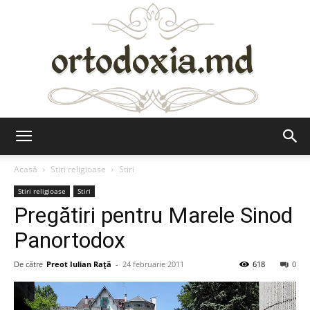
Ortodoxia.md
Acasă
Stiri religioase
Stiri
Stiri religioase
Stiri
Pregătiri pentru Marele Sinod
Panortodox
De către
Preot Iulian Raţă
-
24 februarie 2011
618
0