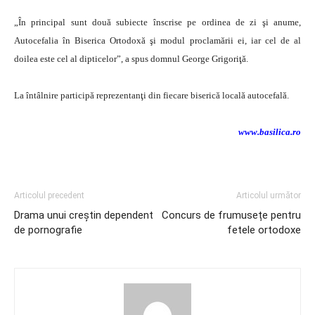
„În principal sunt două subiecte înscrise pe ordinea de zi şi anume,
Autocefalia în Biserica Ortodoxă şi modul proclamării ei, iar cel de al
doilea este cel al dipticelor”, a spus domnul George Grigoriţă.
La întâlnire participă reprezentanţi din fiecare biserică locală autocefală.
www.basilica.ro
Articolul precedent
Articolul următor
Drama unui creștin dependent
Concurs de frumusețe pentru
de pornografie
fetele ortodoxe