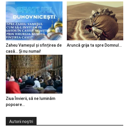
Zaheu Vameșul și sfințirea de
Aruncă grija ta spre Domnul…
casă… Și nu numai!
Ziua Învierii, să ne luminăm
popoare…
Autorii noștri