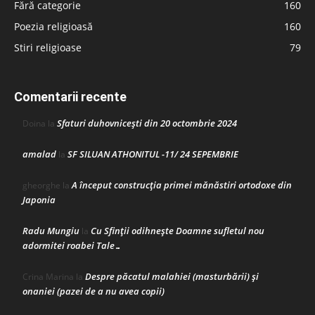
Fără categorie
160
Poezia religioasă
160
Stiri religioase
79
Comentarii recente
Sfaturi duhovnicești din 20 octombrie 2024
Doina
la
amalad
SF SILUAN ATHONITUL -11/ 24 SEPEMBRIE
la
A început construcţia primei mănăstiri ortodoxe din
gheorghe
la
Japonia
Radu Mungiu
Cu Sfinții odihnește Doamne sufletul nou
la
adormitei roabei Tale…
Despre păcatul malahiei (masturbării) şi
Crina Marina
la
onaniei (pazei de a nu avea copii)