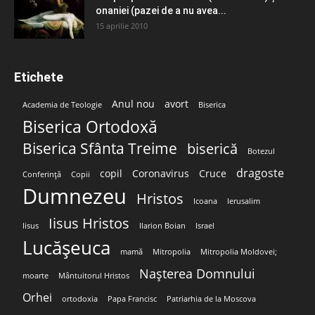
onaniei (pazei de a nu avea...
15 aprilie 2010
Etichete
Anul nou
avort
Academia de Teologie
Biserica
Biserica Ortodoxă
Biserica Sfânta Treime
biserică
Botezul
dragoste
copil
Coronavirus
Cruce
Conferință
Copii
Dumnezeu
Hristos
Icoana
Ierusalim
Iisus Hristos
Iisus
Ilarion Boian
Israel
Lucășeuca
mamă
Mitropolia
Mitropolia Moldovei;
Nașterea Domnului
moarte
Mântuitorul Hristos
Orhei
ortodoxia
Papa Francisc
Patriarhia de la Moscova