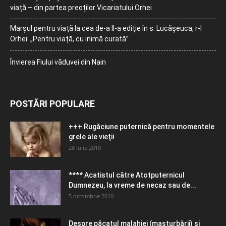
viață – din partea preoților Vicariatului Orhei
Marșul pentru viață la cea de-a II-a ediție în s. Lucășeuca, r-l
Orhei: „Pentru viață, cu inimă curată”
Învierea Fiului văduvei din Nain
POSTĂRI POPULARE
+++ Rugăciune puternică pentru momentele
grele ale vieţii
28 iulie 2010
**** Acatistul către Atotputernicul
Dumnezeu, la vreme de necaz sau de...
5 octombrie 2010
Despre păcatul malahiei (masturbării) şi