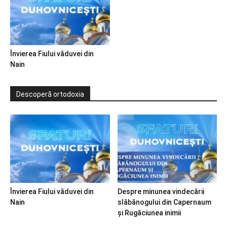
Învierea Fiului văduvei din
Nain
Descoperă ortodoxia
Învierea Fiului văduvei din
Despre minunea vindecării
Nain
slăbănogului din Capernaum
și Rugăciunea inimii