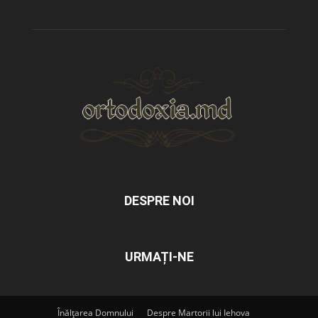
DESPRE NOI
URMAȚI-NE
Înălțarea Domnului
Despre Martorii lui Iehova