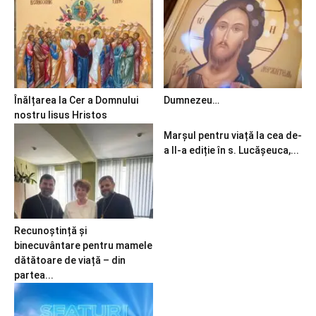
Înălțarea la Cer a Domnului
Dumnezeu…
nostru Iisus Hristos
Marșul pentru viață la cea de-
a II-a ediție în s. Lucășeuca,...
Recunoștință și
binecuvântare pentru mamele
dătătoare de viață – din
partea...