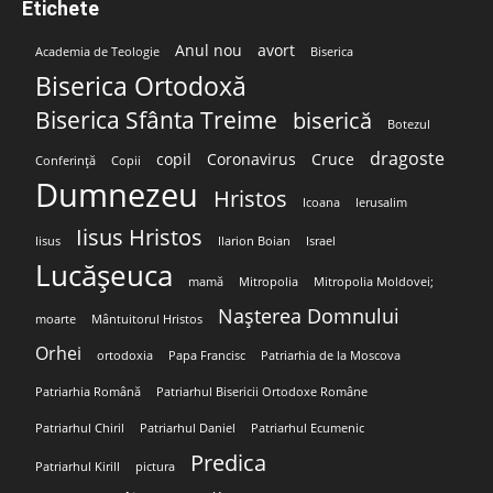
Etichete
Anul nou
avort
Academia de Teologie
Biserica
Biserica Ortodoxă
Biserica Sfânta Treime
biserică
Botezul
dragoste
copil
Coronavirus
Cruce
Conferință
Copii
Dumnezeu
Hristos
Icoana
Ierusalim
Iisus Hristos
Iisus
Ilarion Boian
Israel
Lucășeuca
mamă
Mitropolia
Mitropolia Moldovei;
Nașterea Domnului
moarte
Mântuitorul Hristos
Orhei
ortodoxia
Papa Francisc
Patriarhia de la Moscova
Patriarhia Română
Patriarhul Bisericii Ortodoxe Române
Patriarhul Chiril
Patriarhul Daniel
Patriarhul Ecumenic
Predica
Patriarhul Kirill
pictura