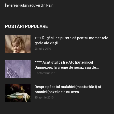
Învierea Fiului văduvei din Nain
POSTĂRI POPULARE
+++ Rugăciune puternică pentru momentele
grele ale vieţii
28 iulie 2010
**** Acatistul către Atotputernicul
Dumnezeu, la vreme de necaz sau de...
5 octombrie 2010
Despre păcatul malahiei (masturbării) şi
onaniei (pazei de a nu avea...
15 aprilie 2010