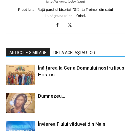
http://www.ortodoxia.md
Preot Iulian Rață parohul bisericii ”Sfânta Treime” din satul
Lucășeuca raionul Orhei.
ARTICOLE SIMILARE
DE LA ACELAȘI AUTOR
Înălțarea la Cer a Domnului nostru Iisus
Hristos
Dumnezeu…
Învierea Fiului văduvei din Nain