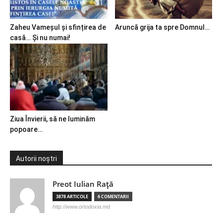
Zaheu Vameșul și sfințirea de
Aruncă grija ta spre Domnul…
casă… Și nu numai!
Ziua Învierii, să ne luminăm
popoare…
Autorii noștri
Preot Iulian Raţă
3878 ARTICOLE
6 COMENTARII
http://www.ortodoxia.md