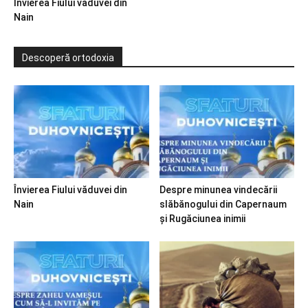
Învierea Fiului văduvei din
Nain
Descoperă ortodoxia
Învierea Fiului văduvei din
Despre minunea vindecării
Nain
slăbănogului din Capernaum
și Rugăciunea inimii