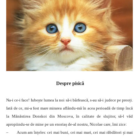
Despre pisică
Na-i ce-i face! Iubește lumea la noi să-i bârfească, s-au să-i judece pe preoți.
Iată de ce, mi-a fost mare mirarea aflându-mă în acea perioadă de timp încă
la Mănăstirea Donskoi din Moscova, în calitate de slujitor, să-l văd
apropiindu-se de mine pe un enoriaș de-al nostru, Nicolae care, îmi zice:
– Acum am înțeles: cei mai buni, cei mai mari, cei mai răbdători și mai