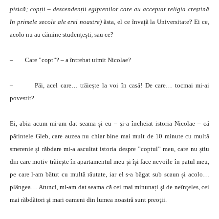
pisică; copții – descendenții egiptenilor care au acceptat religia creștină
în primele secole ale erei noastre)
ăsta, el ce învață la Universitate? Ei ce,
acolo nu au cămine studențești, sau ce?
– Care ”copt”? – a întrebat uimit Nicolae?
– Păi, acel care… trăiește la voi în casă! De care… tocmai mi-ai
povestit?
Ei, abia acum mi-am dat seama și eu – și-a încheiat istoria Nicolae – că
părintele Gleb, care auzea nu chiar bine mai mult de 10 minute cu multă
smerenie și răbdare mi-a ascultat istoria despre ”coptul” meu, care nu știu
din care motiv trăiește în apartamentul meu și își face nevoile în patul meu,
pe care l-am bătut cu multă răutate, iar el s-a băgat sub scaun și acolo…
plângea… Atunci, mi-am dat seama că cei mai minunați şi de neînţeles, cei
mai răbdători şi mari oameni din lumea noastră sunt preoţii.