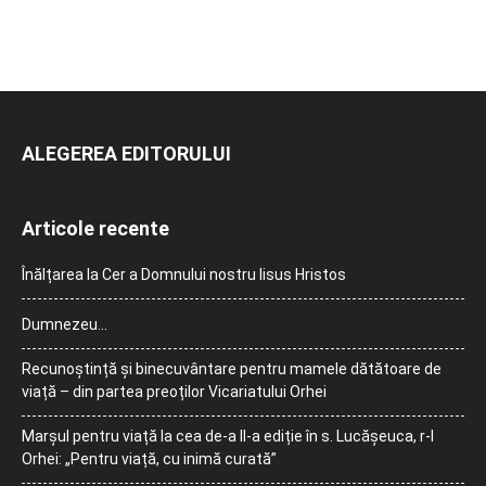
ALEGEREA EDITORULUI
Articole recente
Înălțarea la Cer a Domnului nostru Iisus Hristos
Dumnezeu…
Recunoștință și binecuvântare pentru mamele dătătoare de
viață – din partea preoților Vicariatului Orhei
Marșul pentru viață la cea de-a II-a ediție în s. Lucășeuca, r-l
Orhei: „Pentru viață, cu inimă curată”