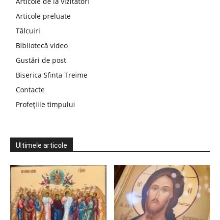
Articole de la vizitatori
Articole preluate
Tâlcuiri
Bibliotecă video
Gustări de post
Biserica Sfinta Treime
Contacte
Profețiile timpului
Ultimele articole