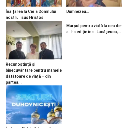
Înălțarea la Cer a Domnului
Dumnezeu…
nostru Iisus Hristos
Marșul pentru viață la cea de-
a II-a ediție în s. Lucășeuca,...
Recunoștință și
binecuvântare pentru mamele
dătătoare de viață – din
partea...