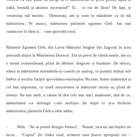
urâtă, brutală și absolut necreștină!” Ei… ce era de făcut! De fapt, și
conștiința mă mustra… Dimineața, am și sosit la mănăstire ca să mă
mărturisesc. Pe atunci, mărturisea părintele egumen Gleb. Am stat
cumincior în rând și… i-am spovedit totul.
Părintele Egumen Gleb, din Lavra Sfântului Serghie din Zagorsk în acea
perioadă slujea la Mănăstirea Donscoi. Era un preot de vârstă medie, dar cu
o inimă extraordinară, plină de răbdare, dragoste și bunătate. De obicei,
stătea la mărturisire rezemându-și coatele pe analog, cu pumnii strânși sub
bărbie și asculta liniștit spovedania enoriașilor. Nicolae, foarte amănunțit și
cel mai important, cu toată sinceritatea ia mărturisit istoria sa, plină de
tristețe. Ba mai mult, a căutat să dea cele mai mici amănunte, iată de ce,
mărturisirea s-a delungit c-am multișor. Iar după ce și-a încheiat
mărturisirea, părintele Gleb a oftat adânc:
– Mda… Nu sa primit desigur frumos!… Numai, iaca nu am înțeles un
lucru… ”Coptul”
(în limba rusă, termenii sunt foarte apropiați cot –