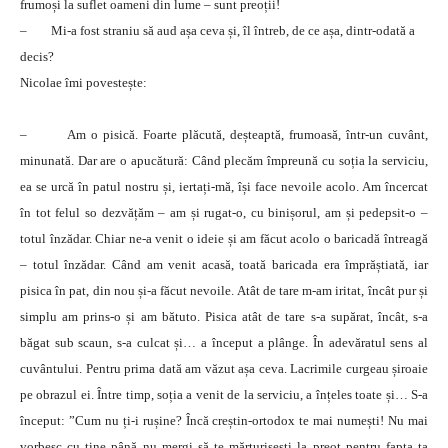
frumoși la suflet oameni din lume – sunt preoții!
– Mi-a fost straniu să aud așa ceva și, îl întreb, de ce așa, dintr-odată a
decis?
Nicolae îmi povestește:
– Am o pisică. Foarte plăcută, deșteaptă, frumoasă, într-un cuvânt,
minunată. Dar are o apucătură: Când plecăm împreună cu soția la serviciu,
ea se urcă în patul nostru și, iertați-mă, își face nevoile acolo. Am încercat
în tot felul so dezvățăm – am și rugat-o, cu binișorul, am și pedepsit-o –
totul înzădar. Chiar ne-a venit o ideie și am făcut acolo o baricadă întreagă
– totul înzădar. Când am venit acasă, toată baricada era împrăștiată, iar
pisica în pat, din nou și-a făcut nevoile. Atât de tare m-am iritat, încât pur și
simplu am prins-o și am bătuto. Pisica atât de tare s-a supărat, încât, s-a
băgat sub scaun, s-a culcat și… a început a plânge. În adevăratul sens al
cuvântului. Pentru prima dată am văzut așa ceva. Lacrimile curgeau șiroaie
pe obrazul ei. Între timp, soția a venit de la serviciu, a înțeles toate și… S-a
început: ”Cum nu ți-i rușine? Încă creștin-ortodox te mai numești! Nu mai
vorbesc cu tine până nu mergi să te mărturisești la preot pentru fapta ta