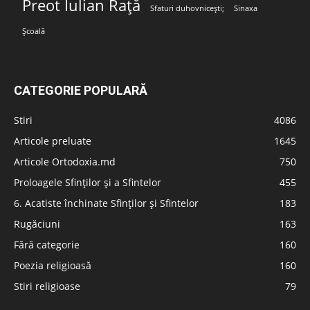
Preot Iulian Rață
Sfaturi duhovnicești;
Sinaxa
Școală
CATEGORIE POPULARĂ
Stiri
4086
Articole preluate
1645
Articole Ortodoxia.md
750
Proloagele Sfinților și a Sfintelor
455
6. Acatiste închinate Sfinților și Sfintelor
183
Rugăciuni
163
Fără categorie
160
Poezia religioasă
160
Stiri religioase
79