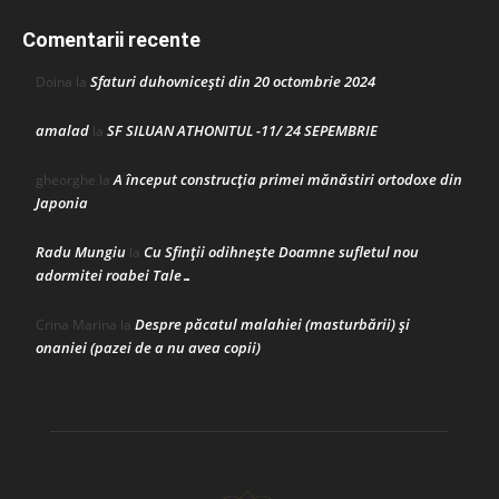
Comentarii recente
Sfaturi duhovnicești din 20 octombrie 2024
Doina
la
amalad
SF SILUAN ATHONITUL -11/ 24 SEPEMBRIE
la
A început construcţia primei mănăstiri ortodoxe din
gheorghe
la
Japonia
Radu Mungiu
Cu Sfinții odihnește Doamne sufletul nou
la
adormitei roabei Tale…
Despre păcatul malahiei (masturbării) şi
Crina Marina
la
onaniei (pazei de a nu avea copii)