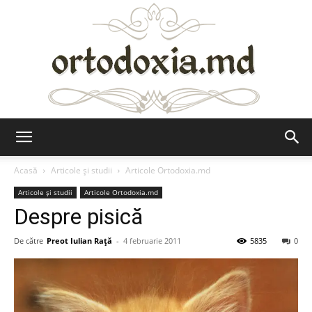
Ortodoxia.md
Acasă
Articole şi studii
Articole Ortodoxia.md
Articole şi studii
Articole Ortodoxia.md
Despre pisică
De către
Preot Iulian Raţă
-
4 februarie 2011
5835
0