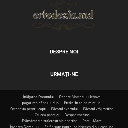
DESPRE NOI
URMAȚI-NE
Înălțarea Domnului
Despre Martorii lui Iehova
pogorirea-sfintului-duh
Piedici în calea mîntuirii
Ortodoxia pentru copii
Păcatul avortului
Păcatul vrăjitoriilor
Crucea preoției
Despre vaccine
Frământările sufletești ale tinerilor
Postul Mare
Învierea Domnului
Sa finisam impreuna biserica din lucaseuca