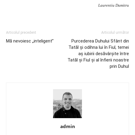
Laurentiu Dumitru
Articolul precedent
Articolul următor
Mă nevoiesc „inteligent”
Purcederea Duhului Sfânt din
Tatăl şi odihna lui în Fiul, temei
aş iubirii desăvârşite între
Tatăl şi Fiul şi al înfierii noastre
prin Duhul
admin