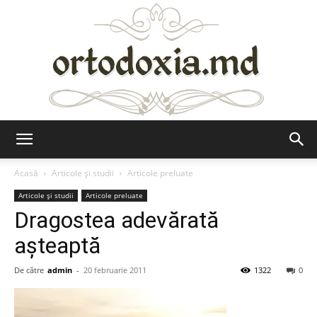
Ortodoxia.md
Acasă
Articole şi studii
Articole preluate
Articole şi studii
Articole preluate
Dragostea adevărată
aşteaptă
De către
admin
-
20 februarie 2011
1322
0