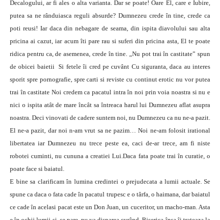
E bine sa clarificam în lumina credintei o prejudecata a lumii actuale. Se
spune ca daca o fata cade în pacatul trupesc e o târfa, o haimana, dar baiatul
ce cade în acelasi pacat este un Don Juan, un cuceritor, un macho-man. Asta
e în ochii lumii si, se pare, nu va disparea curând. Biserica însa îi trateaza la