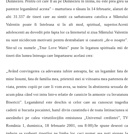
Dumnezeu. Pentru cei care Îl au pe Dumnezeu în inima, nu este prea greu sa
pastreze legamântul acesta” – marturisea o tânara în 14 februarie, alaturi de
alti 31.337 de tineri care au simtit ca sarbatoarea catolica a Sfântului
Valentin poate fi înteleasa si în alt mod, spiritual, superior.Acesti
adolescenti au dovedit prin fapta lor ca Internetul si ziua Sfântului Valentin
nu sunt nicidecum motivatii pentru destrabalare si casatorii „de-o noapte”.
Site-ul cu numele „True Love Waits” pune în legatura spirituala mii de
tineri din lumea întreaga care împartasesc acelasi crez:
„Având convingerea ca adevarata iubire asteapta, fac un legamânt fata de
mine însumi, fata de familia mea, prietenii mei si viitoarea mea partenera de
viata, pentru copiii pe care îi vom avea, sa traiesc în abstinenta sexuala de
acum pâna când voi intra într-o relatie de casnicie în armonie cu învatatura
Bisericii”. Legamântul este deschis si celor care au cunoscut tragedia
caderii si bucuria pocaintei, harul divin curatindu-i de toata întinaciunea si
asezându-i pe calea virtutilor.(din emisiunea „Universul credintei”, TV
România 1, duminica, 18 februarie 2001, ora 8:00).Se spune deseori ca
trebuie sa vorbesti tinerilor pe limba lor, caci numai asa poti ajunge la