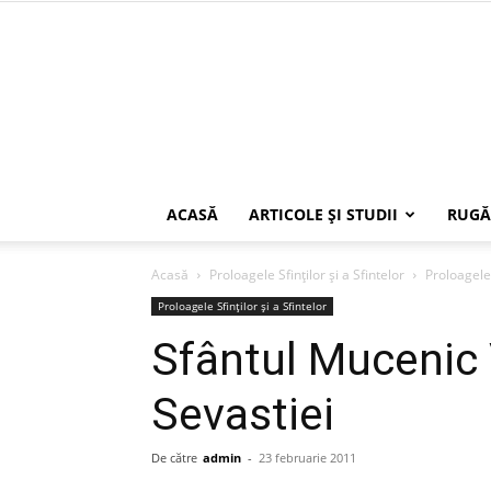
ACASĂ
ARTICOLE ŞI STUDII
RUGĂ
Acasă
Proloagele Sfinților și a Sfintelor
Proloagele 
Proloagele Sfinților și a Sfintelor
Sfântul Mucenic 
Sevastiei
De către
admin
-
23 februarie 2011