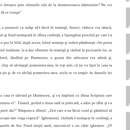
ei întoarce prin chinurile tale de la dumnezeiasca mărturisire? Nu vei
 fă ce voieşti”.
 a poruncit ca iarăşi să-l ducă în temniţă. Atunci, văduva cea săracă,
e şi fiind nemişcată în sfînta credinţă, a înjunghiat purcelul pe care l-a
le-a pus în blid, după aceea, luînd seminţe şi roduri pămînteşti cîte putea
înd lumînare, le-a dus sfîntului în temniţă şi căzînd la picioarele lui, se
fîntul, lăudînd pe Dumnezeu, a gustat din mîncarea cea adusă şi,
 chip să săvîrşeşti pomenirea mea, în toţi anii, că nu va lipsi în casa ta
a ţie şi de va săvîrşi pomenirea mea, acela se va umple de darurile lui
.
la casa ei slăvind pe Dumnezeu, şi s-a împlinit cu dînsa Scriptura care
nirea ei”. Tiranul, şezînd a doua oară la judecată, a adus pe sfînt şi i-a
 să pieri rău?” Răspuns-a sfîntul: „Zeii care n-au făcut cerul şi pămîntul să
jloceşte mie viaţa veşnică”. Ighemonul, văzîndu-l nemişcat în credinţă, a
 unelte de fier. Fiind strujit mult, mucenicul a zis către ighemon: „O!