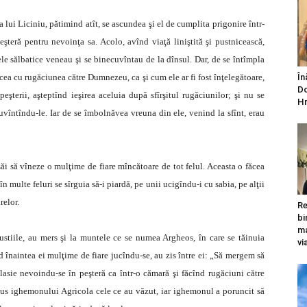
a lui Liciniu, pătimind atît, se ascundea şi el de cumplita prigonire într-
eră pentru nevoinţa sa. Acolo, avînd viaţă liniştită şi pustnicească,
ele sălbatice veneau şi se binecuvîntau de la dînsul. Dar, de se întîmpla
nicea cu rugăciunea către Dumnezeu, ca şi cum ele ar fi fost înţelegătoare,
În
Do
şterii, aşteptînd ieşirea aceluia după sfîrşitul rugăciunilor; şi nu se
Hr
vîntîndu-le. Iar de se îmbolnăvea vreuna din ele, venind la sfînt, erau
săi să vîneze o mulţime de fiare mîncătoare de tot felul. Aceasta o făcea
n multe feluri se sîrguia să-i piardă, pe unii ucigîndu-i cu sabia, pe alţii
relor.
Re
bi
ma
ustiile, au mers şi la muntele ce se numea Argheos, în care se tăinuia
vi
d înaintea ei mulţime de fiare jucîndu-se, au zis între ei: „Să mergem să
asie nevoindu-se în peşteră ca într-o cămară şi făcînd rugăciuni către
pus ighemonului Agricola cele ce au văzut, iar ighemonul a poruncit să