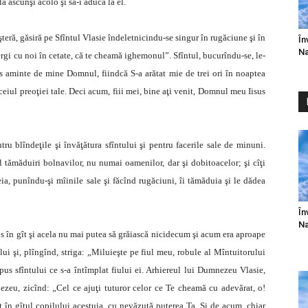
la ascunşi acolo şi să-i aducă la el.
teră, găsiră pe Sfîntul Vlasie îndeletnicindu-se singur în rugăciune şi în
În
Na
rgi cu noi în cetate, că te cheamă ighemonul”. Sfîntul, bucurîndu-se, le-
us aminte de mine Domnul, fiindcă S-a arătat mie de trei ori în noaptea
ceiul preoţiei tale. Deci acum, fiii mei, bine aţi venit, Domnul meu Iisus
u blîndeţile şi învăţătura sfîntului şi pentru facerile sale de minuni.
 tămăduiri bolnavilor, nu numai oamenilor, dar şi dobitoacelor; şi cîţi
ia, punîndu-şi mîinile sale şi făcînd rugăciuni, îi tămăduia şi le dădea
În
Na
os în gît şi acela nu mai putea să grăiască nicidecum şi acum era aproape
lui şi, plîngînd, striga: „Miluieşte pe fiul meu, robule al Mîntuitorului
spus sfîntului ce s-a întîmplat fiului ei. Arhiereul lui Dumnezeu Vlasie,
ezeu, zicînd: „Cel ce ajuţi tuturor celor ce Te cheamă cu adevărat, o!
t în gîtul copilului acestuia, cu nevăzută puterea Ta. Şi de acum, chiar