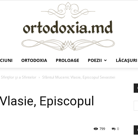
CIUNI
ORTODOXIA
PROLOAGE
POEZII
LĂCAŞURI
Ortodoxia.md
Sfinților și a Sfintelor
Sfântul Mucenic Vlasie, Episcopul Sevastiei
Vlasie, Episcopul
799
0