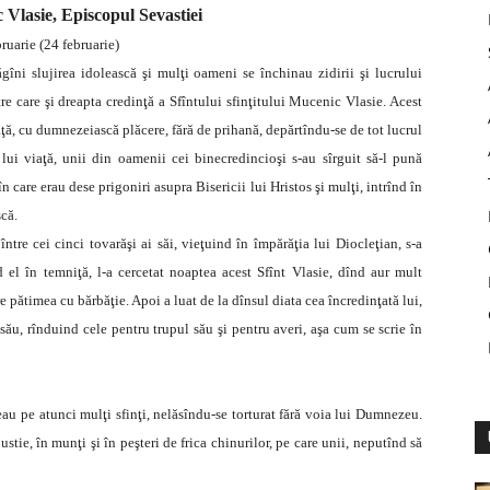
 Vlasie, Episcopul Sevastiei
ruarie (24 februarie)
gîni slujirea idolească şi mulţi oameni se închinau zidirii şi lucrului
ntre care şi dreapta credinţă a Sfîntului sfinţitului Mucenic Vlasie. Acest
viaţă, cu dumnezeiască plăcere, fără de prihană, depărtîndu-se de tot lucrul
lui viaţă, unii din oamenii cei binecredincioşi s-au sîrguit să-l pună
n care erau dese prigoniri asupra Bisericii lui Hristos şi mulţi, intrînd în
că.
între cei cinci tovarăşi ai săi, vieţuind în împărăţia lui Diocleţian, s-a
d el în temniţă, l-a cercetat noaptea acest Sfînt Vlasie, dînd aur mult
re pătimea cu bărbăţie. Apoi a luat de la dînsul diata cea încredinţată lui,
l său, rînduind cele pentru trupul său şi pentru averi, aşa cum se scrie în
eau pe atunci mulţi sfinţi, nelăsîndu-se torturat fără voia lui Dumnezeu.
ustie, în munţi şi în peşteri de frica chinurilor, pe care unii, neputînd să