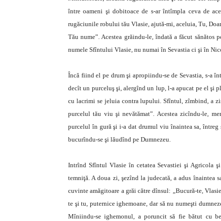
între oameni şi dobitoace de s-ar întîmpla ceva de ac
rugăciunile robului tău Vlasie, ajută-mi, aceluia, Tu, Doam
Tău nume”. Acestea grăindu-le, îndată a făcut sănătos pe
numele Sfîntului Vlasie, nu numai în Sevastia ci şi în Nic
Încă fiind el pe drum şi apropiindu-se de Sevastia, s-a î
decît un purceluş şi, alergînd un lup, l-a apucat pe el şi 
cu lacrimi se jeluia contra lupului. Sfîntul, zîmbind, a zi
purcelul tău viu şi nevătămat”. Acestea zicîndu-le, mer
purcelul în gură şi i-a dat drumul viu înaintea sa, întreg
bucurîndu-se şi lăudînd pe Dumnezeu.
Intrînd Sfîntul Vlasie în cetatea Sevastiei şi Agricola ş
temniţă. A doua zi, şezînd la judecată, a adus înaintea s
cuvinte amăgitoare a grăi către dînsul: „Bucură-te, Vlasie, 
te şi tu, puternice ighemoane, dar să nu numeşti dumnezei
Mîniindu-se ighemonul, a poruncit să fie bătut cu be