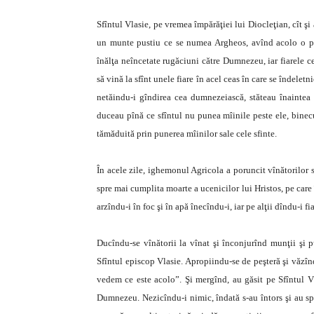
Sfîntul Vlasie, pe vremea împărăţiei lui Diocleţian, cît şi 
un munte pustiu ce se numea Argheos, avînd acolo o peşt
înălţa neîncetate rugăciuni către Dumnezeu, iar fiarele c
să vină la sfînt unele fiare în acel ceas în care se îndelet
netăindu-i gîndirea cea dumnezeiască, stăteau înaintea pe
duceau pînă ce sfîntul nu punea mîinile peste ele, binecu
tămăduită prin punerea mîinilor sale cele sfinte.
În acele zile, ighemonul Agricola a poruncit vînătorilor 
spre mai cumplita moarte a ucenicilor lui Hristos, pe care î
arzîndu-i în foc şi în apă înecîndu-i, iar pe alţii dîndu-i fia
Ducîndu-se vînătorii la vînat şi înconjurînd munţii şi p
Sfîntul episcop Vlasie. Apropiindu-se de peşteră şi văzîn
vedem ce este acolo”. Şi mergînd, au găsit pe Sfîntul Vl
Dumnezeu. Nezicîndu-i nimic, îndată s-au întors şi au s