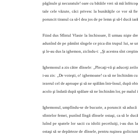
păgînule şi necuratule! oare cu bătăile vrei să mă înfrico
tale cele văzute, căci privesc la bunătăţile ce vor să f
poruncit tiranul ca să-l dea jos de pe lemn şi să-l ducă iară
Fiind dus Sfîntul Vlasie la închisoare, îl urmau nişte d
adunînd de pe pămînt sîngele ce pica din trupul lui, se un
şi le-au dus la ighemon, zicîndu-i: „Şi acestea sînt creştin
Ighemonul a zis către dînsele: „Plecaţi-vă şi aduceţi zeilor
i-au zis: „De voieşti, o! ighemoane! ca să ne închinăm cu 
iezerul cel de aproape şi să ne spălăm într-însul, după obic
acolo şi îndată după spălare să ne închinăm lor, pe malul 
Ighemonul, umplîndu-se de bucurie, a poruncit să aducă pe
sfintelor femei, punînd lîngă dînsele ostaşi, ca să le ducă 
luînd pe spatele lor sacii cu idolii pecetluiţi, i-au dus 
ostaşi să se depărteze de dînsele, pentru ruşinea goliciunii