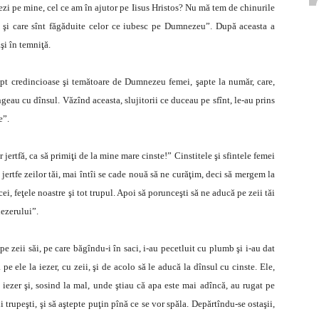
şezi pe mine, cel ce am în ajutor pe Iisus Hristos? Nu mă tem de chinurile
ie şi care sînt făgăduite celor ce iubesc pe Dumnezeu”. După aceasta a
şi în temniţă.
rept credincioase şi temătoare de Dumnezeu femei, şapte la număr, care,
geau cu dînsul. Văzînd aceasta, slujitorii ce duceau pe sfînt, le-au prins
e”.
 jertfă, ca să primiţi de la mine mare cinste!” Cinstitele şi sfintele femei
jertfe zeilor tăi, mai întîi se cade nouă să ne curăţim, deci să mergem la
ei, feţele noastre şi tot trupul. Apoi să porunceşti să ne aducă pe zeii tăi
iezerului”.
 zeii săi, pe care băgîndu-i în saci, i-au pecetluit cu plumb şi i-au dat
pe ele la iezer, cu zeii, şi de acolo să le aducă la dînsul cu cinste. Ele,
la iezer şi, sosind la mal, unde ştiau că apa este mai adîncă, au rugat pe
 trupeşti, şi să aştepte puţin pînă ce se vor spăla. Depărtîndu-se ostaşii,