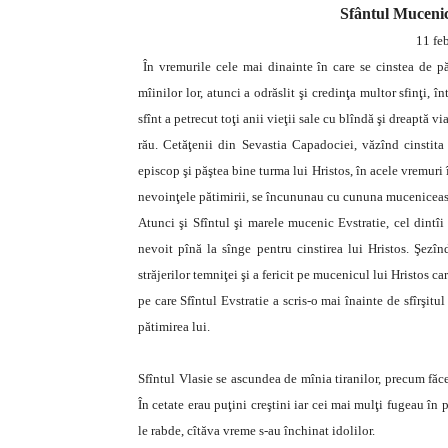
Sfântul Mucenic
11 feb
În vremurile cele mai dinainte în care se cinstea de pă
mîinilor lor, atunci a odrăslit şi credinţa multor sfinţi, î
sfînt a petrecut toţi anii vieţii sale cu blîndă şi dreaptă 
rău. Cetăţenii din Sevastia Capadociei, văzînd cinstita 
episcop şi păştea bine turma lui Hristos, în acele vremuri î
nevoinţele pătimirii, se încununau cu cununa muceniceas
Atunci şi Sfîntul şi marele mucenic Evstratie, cel dintîi 
nevoit pînă la sînge pentru cinstirea lui Hristos. Şezîn
străjerilor temniţei şi a fericit pe mucenicul lui Hristos ca
pe care Sfîntul Evstratie a scris-o mai înainte de sfîrşitu
pătimirea lui.
Sfîntul Vlasie se ascundea de mînia tiranilor, precum făc
În cetate erau puţini creştini iar cei mai mulţi fugeau în p
le rabde, cîtăva vreme s-au închinat idolilor.