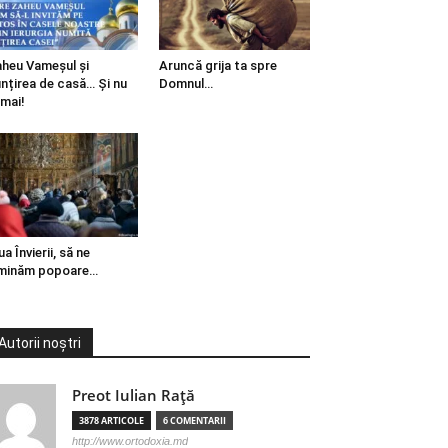
heu Vameșul și
Aruncă grija ta spre
ințirea de casă… Și nu
Domnul…
mai!
ua Învierii, să ne
minăm popoare…
Autorii noștri
Preot Iulian Raţă
3878 ARTICOLE
6 COMENTARII
http://www.ortodoxia.md