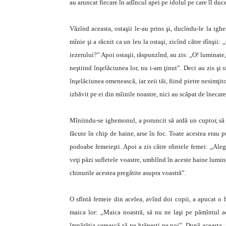
au aruncat fiecare în adîncul apei pe idolul pe care îl duc
Văzînd aceasta, ostaşii le-au prins şi, ducîndu-le la igh
mînie şi a răcnit ca un leu la ostaşi, zicînd către dînşii: „
iezerului?” Apoi ostaşii, răspunzînd, au zis: „O! luminate, ţ
neştiind înşelăciunea lor, nu i-am ţinut”. Deci au zis ş
înşelăciunea omenească, iar zeii tăi, fiind pietre nesimţito
izbăvit pe ei din mîinile noastre, nici au scăpat de înecar
Mîniindu-se ighemonul, a poruncit să ardă un cuptor, să 
făcute în chip de haine, arse în foc. Toate acestea erau pu
podoabe femeieşti. Apoi a zis către sfintele femei: „Alege
veţi păzi sufletele voastre, umblînd în aceste haine lumino
chinurile acestea pregătite asupra voastră”.
O sfîntă femeie din acelea, avînd doi copii, a apucat o h
maica lor: „Maica noastră, să nu ne laşi pe pămîntul ac
împărăţia cerească să ne hrăneşti pe noi”. După aceasta, 