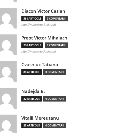
Diacon Victor Casian
581 ARTICOLE
5 COMENTARII
http://www.ortodoxia.md
Preot Victor Mihalachi
210 ARTICOLE
1 COMENTARII
http://www.ortodoxia.md
Cvasniuc Tatiana
88 ARTICOLE
0 COMENTARII
Nadejda B.
32 ARTICOLE
0 COMENTARII
Vitalii Mereutanu
23 ARTICOLE
0 COMENTARII