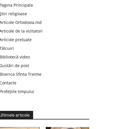
Pagina Principala
Știri religioase
Articole Ortodoxia.md
Articole de la vizitatori
Articole preluate
Tâlcuiri
Bibliotecă video
Gustări de post
Biserica Sfinta Treime
Contacte
Profețiile timpului
Ultimele articole