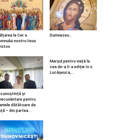
ălțarea la Cer a
Dumnezeu…
mnului nostru Iisus
istos
Marșul pentru viață la
cea de-a II-a ediție în s.
Lucășeuca,...
cunoștință și
necuvântare pentru
mele dătătoare de
ață – din partea...