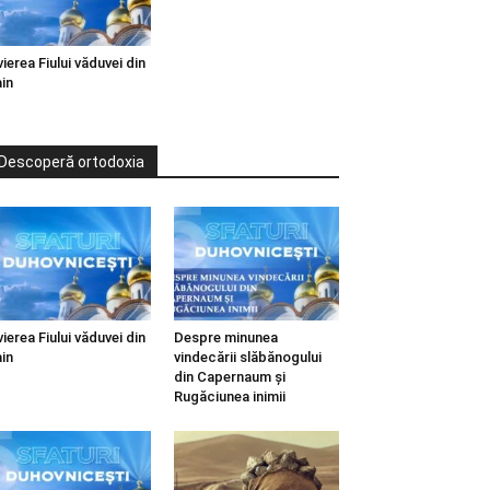
vierea Fiului văduvei din
in
Descoperă ortodoxia
vierea Fiului văduvei din
Despre minunea
in
vindecării slăbănogului
din Capernaum și
Rugăciunea inimii