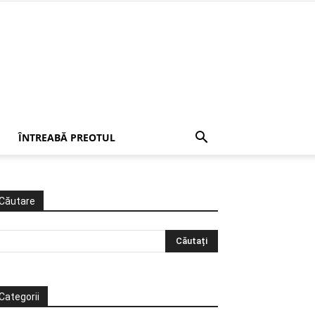
ÎNTREABĂ PREOTUL
Căutare
Categorii