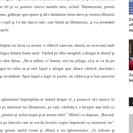
est fel şi va pomeni cineva numele meu, zicînd: Dumnezeule, pentru
ne, grăbeşte spre ajutor şi dă-i tămăduire întru slava şi cinstea sfîntului
Za
 copil şi l-a dat maicii sale, care lăuda pe Dumnezeu, şi s-a preamărit
sf
opole.
nu
ntîmplat un lucru ca acesta: o văduvă oarecare, săracă, nu avea mai mult
plîngea femeia foarte mult. Văzînd pe sfînt mergînd, a alergat la dînsul şi
s către dînsa: „Nu te mîhni, o! femeie, nici nu plînge, că ţi se va da ţie
gea în calea sa şi iată lupul a alergat spre săraca văduvă, ducîndu-i
Zi
 şi nevătămat. Apoi lupul a fugit în pustie, iar văduva şi-a luat purcelul
lu
i ighemonul înştiinţîndu-se îndată despre el, a poruncit să-l arunce în
a pe arhiereul lui Dumnezeu, pe care, văzîndu-l, a început mai întîi cu
prieten al zeilor noştri şi al nostru iubit”. Sfîntul i-a răspuns: „Bucură-
 pe diavolii care se vor da focului veşnic împreună cu cinstitorii lor”.
ţe groase multă vreme şi sfîntul a zis ighemonului: „O, nebune şi