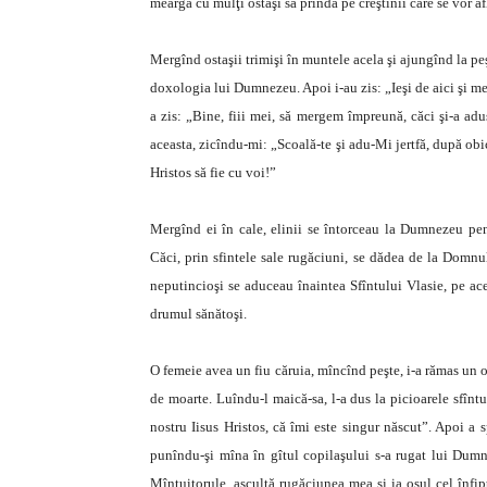
meargă cu mulţi ostaşi să prindă pe creştinii care se vor af
Mergînd ostaşii trimişi în muntele acela şi ajungînd la peş
doxologia lui Dumnezeu. Apoi i-au zis: „Ieşi de aici şi me
a zis: „Bine, fiii mei, să mergem împreună, căci şi-a ad
aceasta, zicîndu-mi: „Scoală-te şi adu-Mi jertfă, după obi
Hristos să fie cu voi!”
Mergînd ei în cale, elinii se întorceau la Dumnezeu pentr
Căci, prin sfintele sale rugăciuni, se dădea de la Domnul
neputincioşi se aduceau înaintea Sfîntului Vlasie, pe ace
drumul sănătoşi.
O femeie avea un fiu căruia, mîncînd peşte, i-a rămas un 
de moarte. Luîndu-l maică-sa, l-a dus la picioarele sfîntu
nostru Iisus Hristos, că îmi este singur născut”. Apoi a 
punîndu-şi mîna în gîtul copilaşului s-a rugat lui Dumn
Mîntuitorule, ascultă rugăciunea mea şi ia osul cel înfip