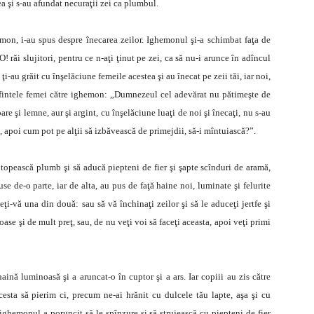
ea şi s-au afundat necuraţii zei ca plumbul.
emon, i-au spus despre înecarea zeilor. Ighemonul şi-a schimbat faţa de
O! răi slujitori, pentru ce n-aţi ţinut pe zei, ca să nu-i arunce în adîncul
i-au grăit cu înşelăciune femeile acestea şi au înecat pe zeii tăi, iar noi,
i sfintele femei către ighemon: „Dumnezeul cel adevărat nu pătimeşte de
are şi lemne, aur şi argint, cu înşelăciune luaţi de noi şi înecaţi, nu s-au
e, apoi cum pot pe alţii să izbăvească de primejdii, să-i mîntuiască?”.
topească plumb şi să aducă piepteni de fier şi şapte scînduri de aramă,
se de-o parte, iar de alta, au pus de faţă haine noi, luminate şi felurite
ţi-vă una din două: sau să vă închinaţi zeilor şi să le aduceţi jertfe şi
ase şi de mult preţ, sau, de nu veţi voi să faceţi aceasta, apoi veţi primi
aină luminoasă şi a aruncat-o în cuptor şi a ars. Iar copiii au zis către
esta să pierim ci, precum ne-ai hrănit cu dulcele tău lapte, aşa şi cu
ighemonul a poruncit să le spînzure şi să strujească cu piepteni de fier