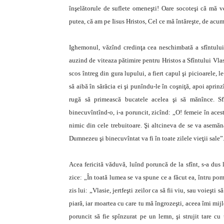
înşelătorule de suflete omeneşti! Oare socoteşi că mă v
putea, că am pe Iisus Hristos, Cel ce mă întăreşte, de acum
Ighemonul, văzînd credinţa cea neschimbată a sfîntului,
auzind de viteaza pătimire pentru Hristos a Sfîntului Vlasi
scos întreg din gura lupului, a fiert capul şi picioarele, 
să aibă în sărăcia ei şi punîndu-le în coşniţă, apoi aprinz
rugă să primească bucatele acelea şi să mănînce. S
binecuvîntînd-o, i-a poruncit, zicînd: „O! femeie în acest
nimic din cele trebuitoare. Şi altcineva de se va asemăn
Dumnezeu şi binecuvîntat va fi în toate zilele vieţii sale”
Acea fericită văduvă, luînd poruncă de la sfînt, s-a dus 
zice: „În toată lumea se va spune ce a făcut ea, întru pome
zis lui: „Vlasie, jertfeşti zeilor ca să fii viu, sau voieşti
piară, iar moartea cu care tu mă îngrozeşti, aceea îmi mi
poruncit să fie spînzurat pe un lemn, şi strujit tare cu