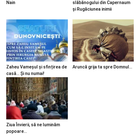
Nain
slăbănogului din Capernaum
și Rugăciunea inimii
Zaheu Vameșul și sfințirea de
Aruncă grija ta spre Domnul…
casă… Și nu numai!
Ziua Învierii, să ne luminăm
popoare…