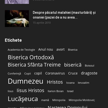
Despre păcatul malahiei (masturbării) şi
onaniei (pazei de a nu avea...
15 aprilie 2010
Etichete
Anul nou
avort
Academia de Teologie
Biserica
Biserica Ortodoxă
Biserica Sfânta Treime
biserică
Botezul
dragoste
copil
Coronavirus
Cruce
Conferință
Copii
Dumnezeu
Hristos
Icoana
Ierusalim
Iisus Hristos
Iisus
Ilarion Boian
Israel
Lucășeuca
mamă
Mitropolia
Mitropolia Moldovei;
Nașterea Domnului