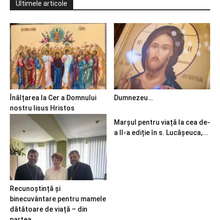
Ultimele articole
Înălțarea la Cer a Domnului
Dumnezeu…
nostru Iisus Hristos
Marșul pentru viață la cea de-
a II-a ediție în s. Lucășeuca,...
Recunoștință și
binecuvântare pentru mamele
dătătoare de viață – din
partea...