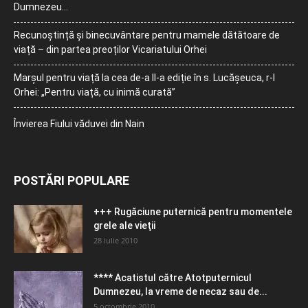
Dumnezeu…
Recunoștință și binecuvântare pentru mamele dătătoare de
viață – din partea preoților Vicariatului Orhei
Marșul pentru viață la cea de-a II-a ediție în s. Lucășeuca, r-l
Orhei: „Pentru viață, cu inimă curată”
Învierea Fiului văduvei din Nain
POSTĂRI POPULARE
+++ Rugăciune puternică pentru momentele
grele ale vieţii
28 iulie 2010
**** Acatistul către Atotputernicul
Dumnezeu, la vreme de necaz sau de...
5 octombrie 2010