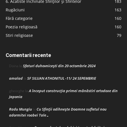
6. Acatiste închinate Sfinților și Sfintelor
183
Rugăciuni
163
Fără categorie
160
Poezia religioasă
160
Stiri religioase
79
Comentarii recente
Sfaturi duhovnicești din 20 octombrie 2024
Doina
la
amalad
SF SILUAN ATHONITUL -11/ 24 SEPEMBRIE
la
A început construcţia primei mănăstiri ortodoxe din
gheorghe
la
Japonia
Radu Mungiu
Cu Sfinții odihnește Doamne sufletul nou
la
adormitei roabei Tale…