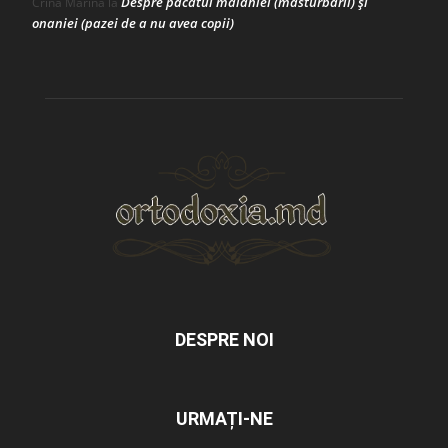
Despre păcatul malahiei (masturbării) şi
Crina Marina
la
onaniei (pazei de a nu avea copii)
DESPRE NOI
URMAȚI-NE