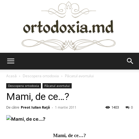
Ortodoxia.md
Acasă
Descopera ortodoxia
Păcatul avortului
Descopera ortodoxia
Păcatul avortului
Mami, de ce…?
De către
Preot Iulian Raţă
-
1 martie 2011
1403
0
Mami, de ce…?