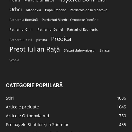
moarte
Mântuitorul Hristos
Orhei
ortodoxia
Papa Francisc
Patriarhia de la Moscova
Patriarhia Română
Patriarhul Bisericii Ortodoxe Române
Patriarhul Chiril
Patriarhul Daniel
Patriarhul Ecumenic
Predica
Patriarhul Kirill
pictura
Preot Iulian Rață
Sfaturi duhovnicești;
Sinaxa
Școală
CATEGORIE POPULARĂ
Stiri
4086
Articole preluate
1645
Articole Ortodoxia.md
750
Proloagele Sfinților și a Sfintelor
455