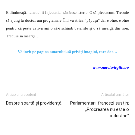
E dimineață…am ochii injectați…zâmbesc isteric. O să plec acum. Trebuie
să ajung la doctor, am programare. Îmi va strica “păpușa” dar e bine, e bine
pentru că peste câțiva ani o să-i schimb bateriile și o să meargă din nou.
Trebuie să meargă….
Vă invit pe pagina autorului, să priviți imagini, care dor…
www.narcisvirgiliu.ro
Articolul precedent
Articolul următor
Despre soartă şi providenţă
Parlamentarii francezi susţin:
„Procrearea nu este o
industrie”