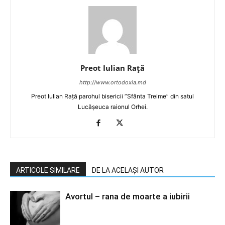
Preot Iulian Raţă
http://www.ortodoxia.md
Preot Iulian Rață parohul bisericii ”Sfânta Treime” din satul
Lucășeuca raionul Orhei.
ARTICOLE SIMILARE
DE LA ACELAȘI AUTOR
Avortul – rana de moarte a iubirii