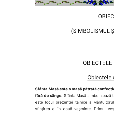
OBIEC
(SIMBOLISMUL Ş
OBIECTELE 
Obiectele
Sfânta Masă este o masă pătrată confecţio
fără de sânge.
Sfânta Masă simbolizează t
este locul prezenţei tainice a Mântuitoru
sfinţirea ei în două veşminte. Primul v