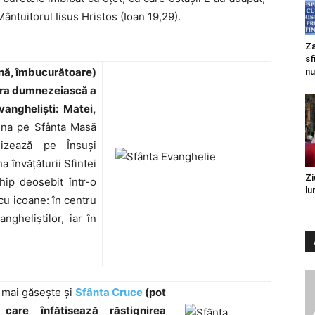
Mântuitorul Iisus Hristos (Ioan 19,29).
Za
sf
nă, îmbucurătoare)
nu
tura dumnezeiască a
vanghelişti: Matei,
una pe Sfânta Masă
lizează pe Însuşi
 învăţăturii Sfintei
Zi
hip deosebit într-o
lu
cu icoane: în centru
angheliştilor, iar în
 mai găseşte şi
Sfânta Cruce
(pot
care înfăţişează răstignirea