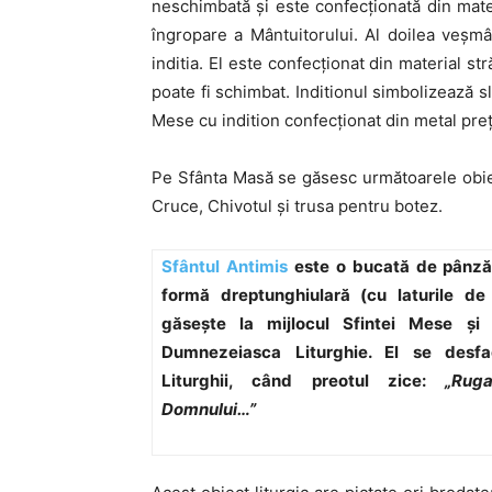
neschimbată şi este confecţionată din mater
îngropare a Mântuitorului. Al doilea veş
inditia. El este confecţionat din material str
poate fi schimbat. Inditionul simbolizează s
Mese cu indition confecţionat din metal preţ
Pe Sfânta Masă se găsesc următoarele obiec
Cruce, Chivotul şi trusa pentru botez.
Sfântul Antimis
este o bucată de pânză
formă dreptunghiulară (cu laturile d
găseşte la mijlocul Sfintei Mese şi
Dumnezeiasca Liturghie. El se desfa
Liturghii, când preotul zice:
„Ruga
Domnului…”