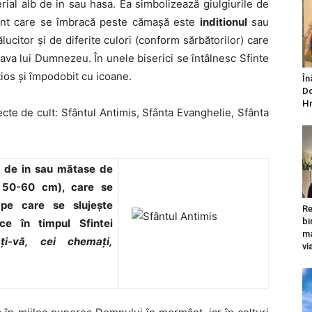
ial alb de in sau hasa. Ea simbolizează giulgiurile de
mânt care se îmbracă peste cămaşă este
inditionul
sau
ălucitor şi de diferite culori (conform sărbătorilor) care
lava lui Dumnezeu. În unele biserici se întâlnesc Sfinte
ios şi împodobit cu icoane.
În
Do
Hr
te de cult: Sfântul Antimis, Sfânta Evanghelie, Sfânta
 de in sau mătase de
e 50-60 cm), care se
 pe care se slujeşte
Re
bi
ce în timpul Sfintei
ma
ţi-vă, cei chemaţi,
vi