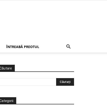
ÎNTREABĂ PREOTUL
Căutare
Categorii