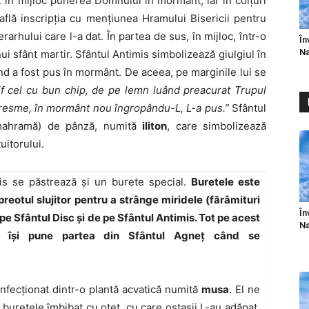
e: în mijloc punerea Domnului în mormânt, iar în colţuri
află inscripţia cu menţiunea Hramului Bisericii pentru
rarhului care l-a dat. În partea de sus, în mijloc, într-o
În
Na
ui sfânt martir. Sfântul Antimis simbolizează giulgiul în
ând a fost pus în mormânt. De aceea, pe marginile lui se
if cel cu bun chip, de pe lemn luând preacurat Trupul
miresme, în mormânt nou îngropându-L, L-a pus.”
Sfântul
 (mahramă) de pânză, numită
iliton
, care simbolizează
uitorului.
mis se păstrează şi un burete special.
Buretele este
preotul slujitor pentru a strânge miridele (fărâmituri
În
pe Sfântul Disc şi de pe Sfântul Antimis. Tot pe acest
Na
ul îşi pune partea din Sfântul Agneţ când se
nfecţionat dintr-o plantă acvatică numită
musa
. El ne
buretele îmbibat cu oţet, cu care ostaşii L-au adăpat,