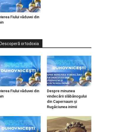
vierea Fiului văduvei din
in
Descoperă ortodoxia
vierea Fiului văduvei din
Despre minunea
in
vindecării slăbănogului
din Capernaum și
Rugăciunea inimii