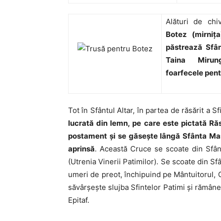
Alături de ch
Botez (mirniţa
păstrează Sfân
Taina Mirung
foarfecele pent
Tot în Sfântul Altar, în partea de răsărit a S
lucrată din lemn, pe care este pictată Răs
postament şi se găseşte lângă Sfânta Mas
aprinsă
. Această Cruce se scoate din Sfân
(Utrenia Vinerii Patimilor). Se scoate din S
umeri de preot, închipuind pe Mântuitorul, C
săvârşeşte slujba Sfintelor Patimi şi rămâne
Epitaf.