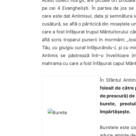
Acest obiect liturgic are pictate ori brodat
pe cei 4 Evanghelişti. În partea de jos se 
care este dat Antimisul, data şi semnătura ie
cusătură, se află o părticică din moaştele un
care a fost înfăşurat trupul Mântuitorului c
află scris troparul punerii în mormânt:
„Ios
Tău, cu giulgiu curat înfăşurându-L şi cu 
Antimis se păstrează într-o învelitoare
mahrama cu care a fost înfăşurat capul Mânt
În Sfântul Anti
folosit de către 
de prescură) de 
burete, preot
împărtăşeşte.
Buretele este co
aduce aminte de 