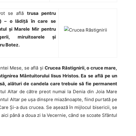
ivot se află
trusa pentru
) – o lădiţă în care se
tul şi Marele Mir pentru
erii, miruitoarele şi
ru Botez.
fintei Mese, se află şi
Crucea Răstignirii, o cruce mare,
tignirea Mântuitorului Iisus Hristos. Ea se află pe un
ă, alături de candela care trebuie să fie permanent
tul Altar de către preot numai la Denia din Joia Mare
fântul Altar pe uşa dinspre miazănoapte, fiind purtată pe
are Şi-a dus crucea. Se aşează în mijlocul bisericii, se
 aici până a doua zi la Vecernie, când se scoate Sfântul