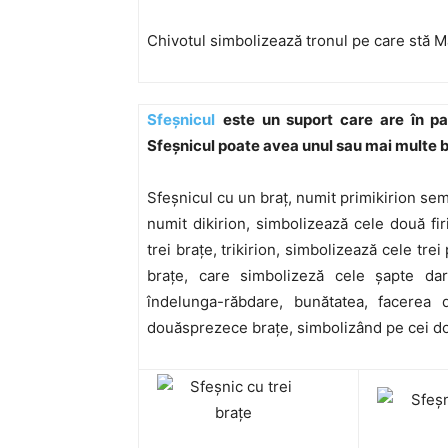
Chivotul simbolizează tronul pe care stă Mâ
Sfeşnicul
este un suport care are în pa
Sfeşnicul poate avea unul sau mai multe b
Sfeşnicul cu un braţ, numit primikirion sem
numit dikirion, simbolizează cele două fi
trei braţe, trikirion, simbolizează cele tre
braţe, care simbolizeză cele şapte dar
îndelunga-răbdare, bunătatea, facerea 
douăsprezece braţe, simbolizând pe cei do