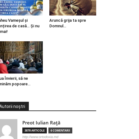
heu Vameșul și
Aruncă grija ta spre
ințirea de casă… Și nu
Domnul…
mai!
ua Învierii, să ne
minăm popoare…
Autorii noștri
Preot Iulian Raţă
3878 ARTICOLE
6 COMENTARII
http://www.ortodoxia.md