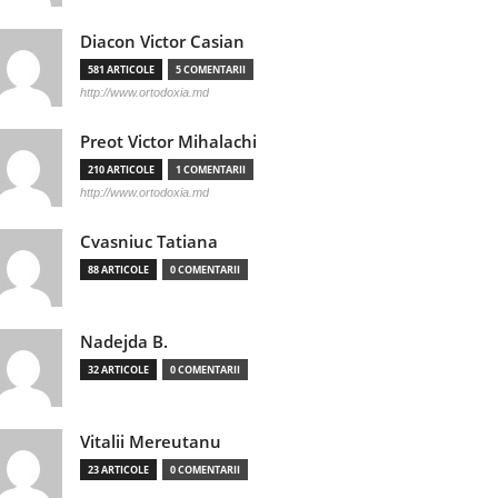
Diacon Victor Casian
581 ARTICOLE
5 COMENTARII
http://www.ortodoxia.md
Preot Victor Mihalachi
210 ARTICOLE
1 COMENTARII
http://www.ortodoxia.md
Cvasniuc Tatiana
88 ARTICOLE
0 COMENTARII
Nadejda B.
32 ARTICOLE
0 COMENTARII
Vitalii Mereutanu
23 ARTICOLE
0 COMENTARII