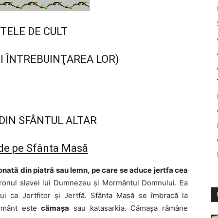
TELE DE CULT
I ÎNTREBUINŢAREA LOR)
DIN SFÂNTUL ALTAR
 de pe Sfânta Masă
nată din piatră sau lemn, pe care se aduce jertfa cea
ronul slavei lui Dumnezeu şi Mormântul Domnului. Ea
lui ca Jertfitor şi Jertfă. Sfânta Masă se îmbracă la
eşmânt este
cămaşa
sau katasarkia. Cămaşa rămâne