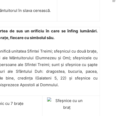
ntuitorul în slava cerească.
rtea de sus un orificiu în care se înfing lumânări.
raţe, fiecare cu simbolul său.
nifică unitatea Sfintei Treimi; sfeşnicul cu două braţe,
ri ale Mântuitorului (Dumnezeu şi Om); sfeşnicele cu
i persoane ale Sfintei Treimi; sunt şi sfeşnice cu şapte
uri ale Sfântului Duh: dragostea, bucuria, pacea,
de bine, credinţa (Galateni 5, 22) şi sfeşnice cu
isprezece Apostoli ai Domnului.