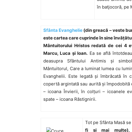
în batjocoră, pe 
Sfânta Evanghelie
(din greacă – veste bu
este cartea care cuprinde în sine învăţă
Mântuitorului Hristos redată de cei 4 e
Marcu, Luca şi Ioan.
Ea se află întotdea
deasupra Sfântului Antimis şi simbo
Mântuitorul, Care a luminat lumea cu lumina
Evanghelii. Este legată şi îmbrăcată în c
copertă argintată sau aurită şi împodobită 
– icoana Învierii, în colţuri – icoanele ev
spate – icoana Răstignirii.
Tot pe Sfânta Masă se
fi şi mai multe), 