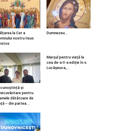
ălțarea la Cer a
Dumnezeu…
mnului nostru Iisus
istos
Marșul pentru viață la
cea de-a II-a ediție în s.
Lucășeuca,...
cunoștință și
necuvântare pentru
mele dătătoare de
ață – din partea...