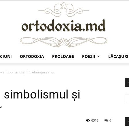
CIUNI
ORTODOXIA
PROLOAGE
POEZII
LĂCAŞURI
Ortodoxia.md
 – simbolismul și întrebuințarea lor
– simbolismul și
r
6318
0