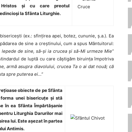
s Hristos şi cu care preotul
dincioşi la Sfânta Liturghie.
isericeşti (ex.: sfinţirea apei, botez, cununie, ş.a.). Ea
pădarea de sine a creştinului, cum a spus Mântuitorul:
 lepede de sine, să-şi ia crucea şi să-Mi urmeze Mie”
 stindardul de luptă cu care câştigăm biruinţa împotriva
, armă asupra diavolului, crucea Ta o ai dat nouă; că
uta spre puterea ei…”
preţioase obiecte de pe Sfânta
 forma unei bisericuţe şi stă
e în ea Sfânta Împărtăşanie
entru Liturghia Darurilor mai
osirea lui. Este aşezat în partea
ului Antimis.