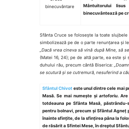
Mântuitorului Iisu
binecuvântează pe cre
Sfânta Cruce se foloseşte la toate slujbele b
simbolizează pe de o parte renunţarea şi le
„Dacă vrea cineva să vină după Mine, să se
(Matei 16, 24); pe de altă parte, ea este şi
duhului rău, precum cântă Biserica:
„Doamne
se scutură şi se cutremură, nesuferind a că
Sfântul Chivot
este unul dintre cele mai 
Masă. Se mai numeşte şi
artoforiu
. Are
totdeauna pe Sfânta Masă, păstrându-s
pentru bolnavi, precum şi Sfântul Agneţ p
înainte sfinţite, de la sfinţirea pâna la fol
de răsărit a Sfintei Mese, în dreptul Sfânt