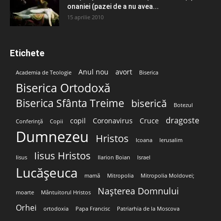
onaniei (pazei de a nu avea...
15 aprilie 2010
Etichete
Anul nou
avort
Academia de Teologie
Biserica
Biserica Ortodoxă
Biserica Sfânta Treime
biserică
Botezul
dragoste
copil
Coronavirus
Cruce
Conferință
Copii
Dumnezeu
Hristos
Icoana
Ierusalim
Iisus Hristos
Iisus
Ilarion Boian
Israel
Lucășeuca
mamă
Mitropolia
Mitropolia Moldovei;
Nașterea Domnului
moarte
Mântuitorul Hristos
Orhei
ortodoxia
Papa Francisc
Patriarhia de la Moscova