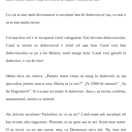
Cu cat ai mai mult devotament si ascultare fata de duhovnicul tau, cu atat o
sa ai mai multa ravna.
Cel mai bun zel e la inceputul vietii calugaresti. Esti devotat duhovnicului.
Cand te unesti cu duhovnicul e zelul cel mai bun. Cand vezi fata
duhovnicului ca pe a lui Hristos, totul merge bine. Cand vezi greseli la
duhovnic, e vai de tine!
Odata mi-a zis cineva: „Parinte staret vreau sa merg la duhovnic sa ma
spovedesc pentru asta si asta. Sfintia ta ce zici?” „Fa 1000 de metanii”. „Sa
fie blagoslovit”. Si n-a mai zis nimic la duhovnic. Asta e, sa zicem, credinta,
atasamentul, unirea cu staretul.
Ah, fericita ascultare! Parintilor, eu ce sa zic? Cand eram sub ascultare alt
har aveam, alta rugaciune. Pluteam, ca sa spun asa in aer. Acum sunt staret.
O sa ziceti ca nu am cautat asta, ca Dumnezeu mi-a dat. Da, insa imi