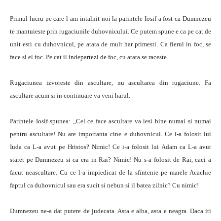
Primul lucru pe care l-am intalnit noi la parintele Iosif a fost ca Dumnezeu
te mantuieste prin rugaciunile duhovnicului. Ce putem spune e ca pe cat de
unit esti cu duhovnicul, pe atata de mult har primesti. Ca fierul in foc, se
face si el foc. Pe cat il indepartezi de foc, cu atata se raceste.
Rugaciunea izvoreste din ascultare, nu ascultarea din rugaciune. Fa
ascultare acum si in continuare va veni harul.
Parintele Iosif spunea: „Cel ce face ascultare va iesi bine numai si numai
pentru ascultare! Nu are importanta cine e duhovnicul. Ce i-a folosit lui
Iuda ca L-a avut pe Hristos? Nimic! Ce i-a folosit lui Adam ca L-a avut
staret pe Dumnezeu si ca era in Rai? Nimic! Nu s-a folosit de Rai, caci a
facut neascultare. Cu ce l-a impiedicat de la sfintenie pe marele Acachie
faptul ca duhovnicul sau era sucit si nebun si il batea zilnic? Cu nimic!
Dumnezeu ne-a dat putere de judecata. Asta e alba, asta e neagra. Daca iti