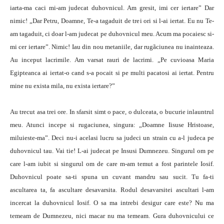
iarta-ma caci mi-am judecat duhovnicul. Am gresit, imi cer iertare” Dar
nimic! „Dar Petru, Doamne, Te-a tagaduit de trei ori si l-ai iertat. Eu nu Te-
am tagaduit, ci doar l-am judecat pe duhovnicul meu. Acum ma pocaiesc si-
mi cer iertare”. Nimic! Iau din nou metaniile, dar rugãciunea nu inainteaza.
Au inceput lacrimile. Am varsat rauri de lacrimi. „Pe cuvioasa Maria
Egipteanca ai iertat-o cand s-a pocait si pe multi pacatosi ai iertat. Pentru
mine nu exista mila, nu exista iertare?”
Au trecut asa trei ore. In sfarsit simt o pace, o dulceata, o bucurie inlauntrul
meu. Atunci incepe si rugaciunea, singura: „Doamne Iisuse Hristoase,
miluieste-ma”. Deci nu-i acelasi lucru sa judeci un strain cu a-l judeca pe
duhovnicul tau. Vai tie! L-ai judecat pe Insusi Dumnezeu. Singurul om pe
care l-am iubit si singurul om de care m-am temut a fost parintele Iosif.
Duhovnicul poate sa-ti spuna un cuvant mandru sau sucit. Tu fa-ti
ascultarea ta, fa ascultare desavarsita. Rodul desavarsitei ascultari l-am
incercat la duhovnicul Iosif. O sa ma intrebi desigur care este? Nu ma
temeam de Dumnezeu, nici macar nu ma temeam. Gura duhovnicului ce