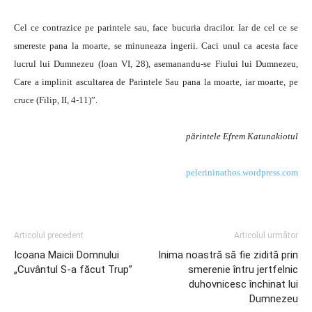
Cel ce contrazice pe parintele sau, face bucuria dracilor. Iar de cel ce se
smereste pana la moarte, se minuneaza ingerii. Caci unul ca acesta face
lucrul lui Dumnezeu (Ioan VI, 28), asemanandu-se Fiului lui Dumnezeu,
Care a implinit ascultarea de Parintele Sau pana la moarte, iar moarte, pe
cruce (Filip, II, 4-11)”.
părintele Efrem Katunakiotul
pelerininathos.wordpress.com
Articolul precedent
Articolul următor
Icoana Maicii Domnului
Inima noastră să fie zidită prin
„Cuvântul S-a făcut Trup”
smerenie întru jertfelnic
duhovnicesc închinat lui
Dumnezeu