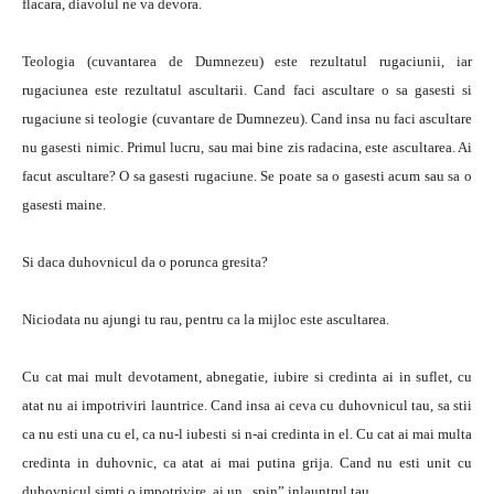
flacara, diavolul ne va devora.
Teologia (cuvantarea de Dumnezeu) este rezultatul rugaciunii, iar
rugaciunea este rezultatul ascultarii. Cand faci ascultare o sa gasesti si
rugaciune si teologie (cuvantare de Dumnezeu). Cand insa nu faci ascultare
nu gasesti nimic. Primul lucru, sau mai bine zis radacina, este ascultarea. Ai
facut ascultare? O sa gasesti rugaciune. Se poate sa o gasesti acum sau sa o
gasesti maine.
Si daca duhovnicul da o porunca gresita?
Niciodata nu ajungi tu rau, pentru ca la mijloc este ascultarea.
Cu cat mai mult devotament, abnegatie, iubire si credinta ai in suflet, cu
atat nu ai impotriviri launtrice. Cand insa ai ceva cu duhovnicul tau, sa stii
ca nu esti una cu el, ca nu-l iubesti si n-ai credinta in el. Cu cat ai mai multa
credinta in duhovnic, ca atat ai mai putina grija. Cand nu esti unit cu
duhovnicul simti o impotrivire, ai un „spin” inlauntrul tau.