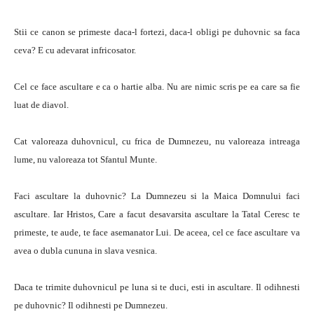
Stii ce canon se primeste daca-l fortezi, daca-l obligi pe duhovnic sa faca
ceva? E cu adevarat infricosator.
Cel ce face ascultare e ca o hartie alba. Nu are nimic scris pe ea care sa fie
luat de diavol.
Cat valoreaza duhovnicul, cu frica de Dumnezeu, nu valoreaza intreaga
lume, nu valoreaza tot Sfantul Munte.
Faci ascultare la duhovnic? La Dumnezeu si la Maica Domnului faci
ascultare. Iar Hristos, Care a facut desavarsita ascultare la Tatal Ceresc te
primeste, te aude, te face asemanator Lui. De aceea, cel ce face ascultare va
avea o dubla cununa in slava vesnica.
Daca te trimite duhovnicul pe luna si te duci, esti in ascultare. Il odihnesti
pe duhovnic? Il odihnesti pe Dumnezeu.