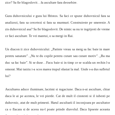
zice? Sa fie blagoslovit…fa ascultare fara deosebire.
Gura duhovnicului e gura lui Hristos. Sa faci ce spune duhovnicul fara sa
analizezi, fara sa cercetezi si fara sa murmuri. Construieste pe smerenie. A
zis duhovnicul asa? Sa fie blagoslovit. De nimic sa nu te ingrijesti de vreme
ce faci ascultare. Te vei mantui, o sa mergi in Rai.
Un diacon ii zice duhovnicului: „Parinte vreau sa merg sa fac baie in mare
pentru sanatate”. „Nu te du copile pentru cutare sau cutare motiv”. „Ba ma
duc sa fac baie”. Si se duse…Facu baie si in timp ce se scalda un rechin l-a
omorat. Mai tarziu i-a scos marea trupul sfasiat la mal. Unde s-a dus sufletul
lui?
Ascultarea aduce iluminare, lacrimi si rugaciune. Daca n-ai ascultare, chiar
daca le ai pe acestea, le vei pierde. Cat de mult il cinstesti si il iubesti pe
duhovnic, atat de mult primesti. Harul ascultarii il inconjoara pe ascultator
ca o flacara si de aceea nu-l poate prinde diavolul. Daca lipseste aceasta