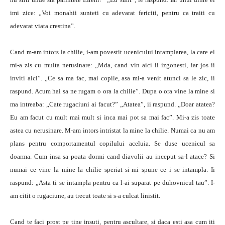
imi zice: „Voi monahii sunteti cu adevarat fericiti, pentru ca traiti cu
adevarat viata crestina”.
Cand m-am intors la chilie, i-am povestit ucenicului intamplarea, la care el
mi-a zis cu multa nerusinare: „Mda, cand vin aici ii izgonesti, iar jos ii
inviti aici”. „Ce sa ma fac, mai copile, asa mi-a venit atunci sa le zic, ii
raspund. Acum hai sa ne rugam o ora la chilie”. Dupa o ora vine la mine si
ma intreaba: „Cate rugaciuni ai facut?” „Atatea”, ii raspund. „Doar atatea?
Eu am facut cu mult mai mult si inca mai pot sa mai fac”. Mi-a zis toate
astea cu nerusinare. M-am intors intristat la mine la chilie. Numai ca nu am
plans pentru comportamentul copilului aceluia. Se duse ucenicul sa
doarma. Cum insa sa poata dormi cand diavolii au inceput sa-l atace? Si
numai ce vine la mine la chilie speriat si-mi spune ce i se intampla. Ii
raspund: „Asta ti se intampla pentru ca l-ai suparat pe duhovnicul tau”. I-
am citit o rugaciune, au trecut toate si s-a culcat linistit.
Cand te faci prost pe tine insuti, pentru ascultare, si daca esti asa cum iti