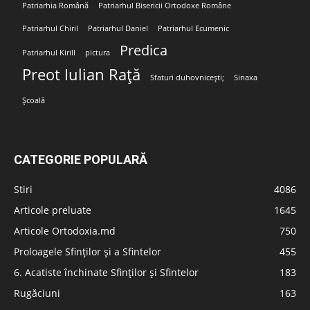
Patriarhia Română
Patriarhul Bisericii Ortodoxe Române
Patriarhul Chiril
Patriarhul Daniel
Patriarhul Ecumenic
Predica
Patriarhul Kirill
pictura
Preot Iulian Rață
Sfaturi duhovnicești;
Sinaxa
Școală
CATEGORIE POPULARĂ
Stiri
4086
Articole preluate
1645
Articole Ortodoxia.md
750
Proloagele Sfinților și a Sfintelor
455
6. Acatiste închinate Sfinților și Sfintelor
183
Rugăciuni
163