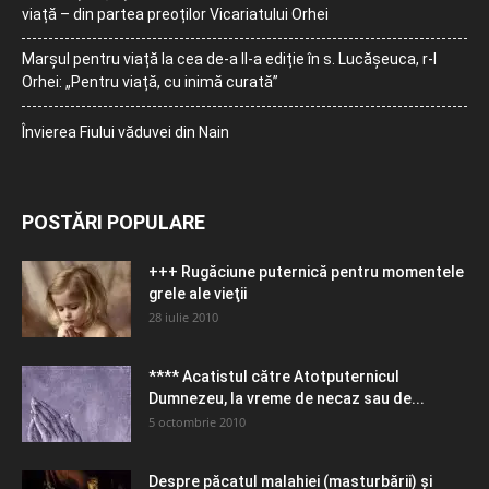
viață – din partea preoților Vicariatului Orhei
Marșul pentru viață la cea de-a II-a ediție în s. Lucășeuca, r-l
Orhei: „Pentru viață, cu inimă curată”
Învierea Fiului văduvei din Nain
POSTĂRI POPULARE
+++ Rugăciune puternică pentru momentele
grele ale vieţii
28 iulie 2010
**** Acatistul către Atotputernicul
Dumnezeu, la vreme de necaz sau de...
5 octombrie 2010
Despre păcatul malahiei (masturbării) şi