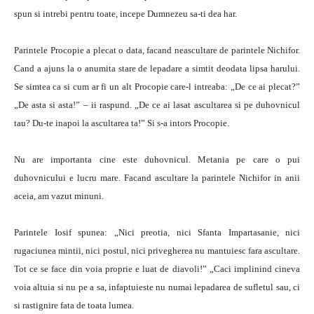
spun si intrebi pentru toate, incepe Dumnezeu sa-ti dea har.
Parintele Procopie a plecat o data, facand neascultare de parintele Nichifor.
Cand a ajuns la o anumita stare de lepadare a simtit deodata lipsa harului.
Se simtea ca si cum ar fi un alt Procopie care-l intreaba: „De ce ai plecat?”
„De asta si asta!” – ii raspund. „De ce ai lasat ascultarea si pe duhovnicul
tau? Du-te inapoi la ascultarea ta!” Si s-a intors Procopie.
Nu are importanta cine este duhovnicul. Metania pe care o pui
duhovnicului e lucru mare. Facand ascultare la parintele Nichifor in anii
aceia, am vazut minuni.
Parintele Iosif spunea: „Nici preotia, nici Sfanta Impartasanie, nici
rugaciunea mintii, nici postul, nici privegherea nu mantuiesc fara ascultare.
Tot ce se face din voia proprie e luat de diavoli!” „Caci implinind cineva
voia altuia si nu pe a sa, infaptuieste nu numai lepadarea de sufletul sau, ci
si rastignire fata de toata lumea.