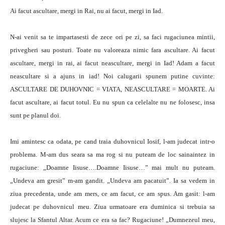
Ai facut ascultare, mergi in Rai, nu ai facut, mergi in Iad.
N-ai venit sa te impartasesti de zece ori pe zi, sa faci rugaciunea mintii,
privegheri sau posturi. Toate nu valoreaza nimic fara ascultare. Ai facut
ascultare, mergi in rai, ai facut neascultare, mergi in Iad! Adam a facut
neascultare si a ajuns in iad! Noi calugarii spunem putine cuvinte:
ASCULTARE DE DUHOVNIC = VIATA, NEASCULTARE = MOARTE. Ai
facut ascultare, ai facut totul. Eu nu spun ca celelalte nu ne folosesc, insa
sunt pe planul doi.
Imi amintesc ca odata, pe cand traia duhovnicul Iosif, l-am judecat intr-o
problema. M-am dus seara sa ma rog si nu puteam de loc sainaintez in
rugaciune: „Doamne Iisuse….Doamne Iisuse…” mai mult nu puteam.
„Undeva am gresit” m-am gandit. „Undeva am pacatuit”. Ia sa vedem in
ziua precedenta, unde am mers, ce am facut, ce am spus. Am gasit: l-am
judecat pe duhovnicul meu. Ziua urmatoare era duminica si trebuia sa
slujesc la Sfantul Altar. Acum ce era sa fac? Rugaciune! „Dumnezeul meu,