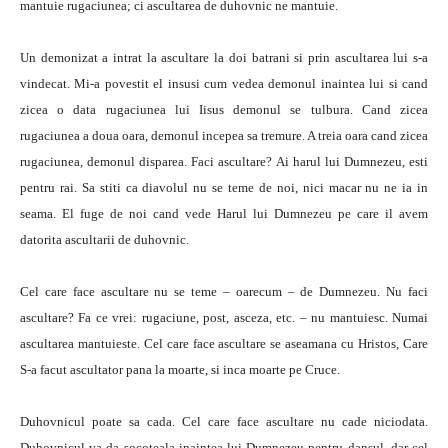
mantuie rugaciunea; ci ascultarea de duhovnic ne mantuie.
Un demonizat a intrat la ascultare la doi batrani si prin ascultarea lui s-a
vindecat. Mi-a povestit el insusi cum vedea demonul inaintea lui si cand
zicea o data rugaciunea lui Iisus demonul se tulbura. Cand zicea
rugaciunea a doua oara, demonul incepea sa tremure. A treia oara cand zicea
rugaciunea, demonul disparea. Faci ascultare? Ai harul lui Dumnezeu, esti
pentru rai. Sa stiti ca diavolul nu se teme de noi, nici macar nu ne ia in
seama. El fuge de noi cand vede Harul lui Dumnezeu pe care il avem
datorita ascultarii de duhovnic.
Cel care face ascultare nu se teme – oarecum – de Dumnezeu. Nu faci
ascultare? Fa ce vrei: rugaciune, post, asceza, etc. – nu mantuiesc. Numai
ascultarea mantuieste. Cel care face ascultare se aseamana cu Hristos, Care
S-a facut ascultator pana la moarte, si inca moarte pe Cruce.
Duhovnicul poate sa cada. Cel care face ascultare nu cade niciodata.
Duhovnicul va da socoteala inaintea lui Dumnezeu pentru dansul, dar cel