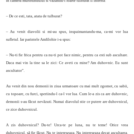
in camera muribundului si vazandu-l foarte tulburat il intreba:
– De ce esti, tata, atata de tulburat?
– Au venit diavolii si mi-au spus, inspaimantandu-ma, ca-mi vor lua
sufletul. Iar parintele Amfilohie i-a spus:
– Nu-ti fie frica pentru ca nu-ti pot face nimic, pentru ca esti sub ascultare.
Daca mai vin la tine sa le zici: Ce aveti cu mine? Am duhovnic. Eu sunt
ascultator”.
Au venit din nou demonii in ziua urmatoare cu mai mult zgomot, cu sabii,
cu topoare, cu furci, speriindu-l ca-l vor lua. Cum le-a zis ca are duhovnic,
demonii s-au fãcut nevãzuti. Numai diavolul stie ce putere are duhovnicul,
ce zice duhovnicul.
A zis duhovnicul? Du-te! Urca-te pe luna, nu te teme! Orice vrea
duhovnicul, sã fie fãcut. Nu te intereseaza. Nu intereseaza decat ascultarea.