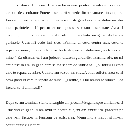
amintesc starea de ucenic. Cea mai buna stare pentru monah este starea de
ucenic, de ascultator. Puterea ascultarii se vede din urmatoarea intamplare.
Era intr-o marti si spre seara mi-au venit niste ganduri contra duhovnicului
meu, parintele Iosif, pentru ca ne-a pus sa semnam o scrisoare. Avea si
dreptate, dupa cum s-a dovedit ulterior. Sambata merg la slujba cu
parintele. Cum mã vede imi zice: „Parinte, ai ceva contra mea, ceva te
separa de mine, ai ceva inlauntru. Nu te desparti de duhovnic, nu te rupe de
mine!” Eu uitasem ca l-am judecat, uitasem gandurile. „Parinte, zic, nu-mi
amintesc sa am un gand care sa ma separe de sfintia ta.” „Si totusi ai ceva
care te separa de mine. Cum te-am vazut, am stiut. A stiut sufletul meu ca ai
ceva ganduri care te separa de mine.” „Parinte, nu-mi amintesc nimic!” „Sa
incerci sa-ti amintesti!”
Dupa ce am terminat Sfanta Liturghie am plecat. Mergand spre chilia mea si
urmarind ce ganduri am avut in aceste zile, mi-am amintit de judecata pe
care i-am facut-o in legatura cu scrisoarea. M-am intors inapoi si mi-am
cerut iertare cu lacrimi.