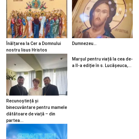
Înălțarea la Cer a Domnului
Dumnezeu…
nostru Iisus Hristos
Marșul pentru viață la cea de-
a II-a ediție în s. Lucășeuca,...
Recunoștință și
binecuvântare pentru mamele
dătătoare de viață – din
partea...