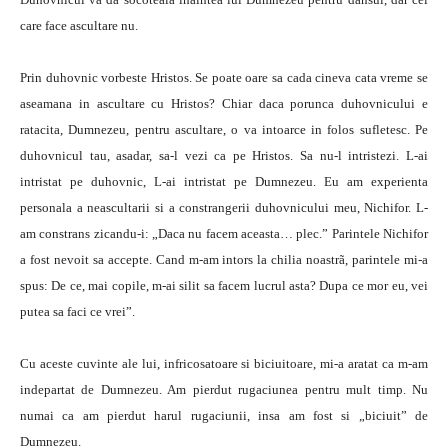
care face ascultare nu.
Prin duhovnic vorbeste Hristos. Se poate oare sa cada cineva cata vreme se
aseamana in ascultare cu Hristos? Chiar daca porunca duhovnicului e
ratacita, Dumnezeu, pentru ascultare, o va intoarce in folos sufletesc. Pe
duhovnicul tau, asadar, sa-l vezi ca pe Hristos. Sa nu-l intristezi. L-ai
intristat pe duhovnic, L-ai intristat pe Dumnezeu. Eu am experienta
personala a neascultarii si a constrangerii duhovnicului meu, Nichifor. L-
am constrans zicandu-i: „Daca nu facem aceasta… plec.” Parintele Nichifor
a fost nevoit sa accepte. Cand m-am intors la chilia noastrã, parintele mi-a
spus: De ce, mai copile, m-ai silit sa facem lucrul asta? Dupa ce mor eu, vei
putea sa faci ce vrei”.
Cu aceste cuvinte ale lui, infricosatoare si biciuitoare, mi-a aratat ca m-am
indepartat de Dumnezeu. Am pierdut rugaciunea pentru mult timp. Nu
numai ca am pierdut harul rugaciunii, insa am fost si „biciuit” de
Dumnezeu.