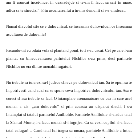
am fi aruncat incet-incet in deznadejde si te-am fi facut sa sari in mare,
adica sa te sinucizi”. Prin ascultarea lui a invins demonii si s-a vindecat.
Numai diavolul stie ce e duhovnicul, ce inseamna duhovnicul, ce inseamna
ascultarea de duhovnic!
Facandu-mi eu odata voia si plantand pomi, toti s-au uscat. Cei pe care i-am
plantat cu binecuvantarea parintelui Nichifor s-au prins, desi parintele
Nichifor nu era dintre monahii rugatori.
Nu trebuie sa tolerezi sa-l judece cineva pe duhovnicul tau. Sa te opui, sa te
impotrivesti cand auzi ca se spune ceva impotriva duhovnicului tau. Asa e
corect si asa trebuie sa faci. O intamplare asemanatoare cu cea in care acel
monah a zis: „am duhovnic” si prin aceasta au disparut dracii, i s-a
intamplat si tatalui parintelui Amfilohie. Parintele Amfilohie si-a adus tatal
la Sfantul Munte, l-a facut monah si-l ingrijea. Ca sa vezi, copilul si-a facut
tatal calugar!… Cand tatal lui tragea sa moara, parintele Amfilohie a intrat