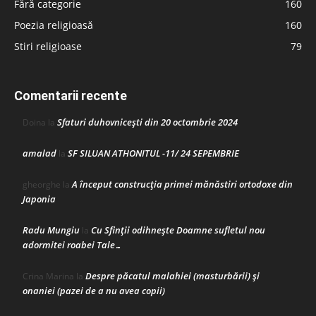
Fără categorie
160
Poezia religioasă
160
Stiri religioase
79
Comentarii recente
Sfaturi duhovnicești din 20 octombrie 2024
Doina
la
amalad
SF SILUAN ATHONITUL -11/ 24 SEPEMBRIE
la
A început construcţia primei mănăstiri ortodoxe din
gheorghe
la
Japonia
Radu Mungiu
Cu Sfinții odihnește Doamne sufletul nou
la
adormitei roabei Tale…
Despre păcatul malahiei (masturbării) şi
Crina Marina
la
onaniei (pazei de a nu avea copii)