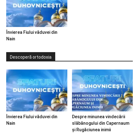
Învierea Fiului văduvei din
Nain
Descoperă ortodoxia
Învierea Fiului văduvei din
Despre minunea vindecării
Nain
slăbănogului din Capernaum
și Rugăciunea inimii