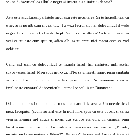
spune duhovnicul ca albul e negru si invers, nu elimini judecata?
Asta este ascultarea, parintele meu, asta este ascultarea. Sa te incredintezi ca
e negru si nu alb cum il vezi tu… Tu vezi lucrul alb, iar duhovnicul il vede
negru. El vede corect, el vede drept! Asta este ascultarea! Sa te straduiesti sa
vezi ca nu este cum spui tu, adica alb, sa nu crezi nici macar ceea ce vad
ochii tai.
Cand esti unit cu duhovnicul te inunda harul. Imi amintesc anii aceia:
suvoi venea harul. Mi-a spus intr-o zi: „N-o sa primesti nimic pana sambata
viitoare”. Cu adevarat moarte a fost pentru mine. Ne minunam cum se
implineste cuvantul duhovnicului, cum il pecetluieste Dumnezeu.
Odata, niste crestini ne-au adus un sac cu cartofi, la arsana. Un ucenic de-al
meu, incepator (acum nu mai este la noi) mi-a spus ca este obosit si ca nu
vrea sa mearga sa-l aduca si m-am dus eu. Jos era oprit un camion, i-am
facut semn. Inauntru erau doi profesori universitari care imi zic: „Parinte,
nu stiti unde sta parintele Efrem?” „Eu sunt”, le raspund. Iar unul dinre ei