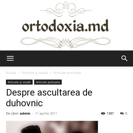
Ortodoxia.md
Acasă
Articole şi studii
Articole preluate
Articole şi studii
Articole preluate
Despre ascultarea de
duhovnic
De către
admin
-
11 aprilie 2011
1387
0