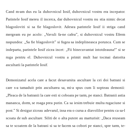
Cand m-am dus eu la duhovnicul Iosif, duhovnicul vostru era incepator.
Parintele Iosif mereu il incerca, dar duhovnicul vostru nu stia nimic decat
blagosloviti si sa fie blagoslovit. Adesea parintele Iosif ii striga cand
mergeam eu pe acolo: „Vavuli fa-ne cafea”, si duhovnicul vostru Efrem
raspundea: „Sa fie blagoslovit” si fugea sa indeplineasca porunca. Cum se
indeparta, parintele Iosif zicea incet: „Fii binecuvantat intotdeauna!” si se
ruga pentru el. Duhovnicul vostru a primit mult har tocmai datorita
ascultarii la parintele Iosif.
Demonizatul acela care a facut desavarsita ascultare la cei doi batrani si
care s-a tamaduit prin ascultarea sa, mi-a spus cum îi sopteau demonii:
„Pleaca de la batranii la care esti si coboara pe tarm, pe stanci. Batranii astia
mananca, dorm, se roaga prea putin. Ca sa iesim trebuie multa rugaciune si
post.” Si desigur ziceau adevarul, insa era o cursa a diavolilor pentru ca sa-l
scoata de sub ascultare. Siliti de o alta putere au marturisit: „Daca reuseam
sa te scoatem de la batrani si sa te facem sa cobori pe stanci, spre tarm, te-