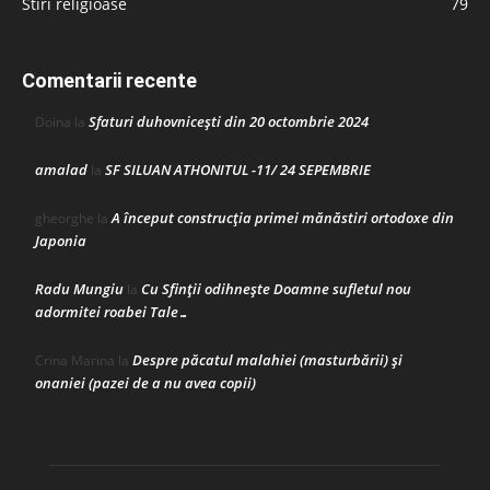
Stiri religioase
79
Comentarii recente
Sfaturi duhovnicești din 20 octombrie 2024
Doina
la
amalad
SF SILUAN ATHONITUL -11/ 24 SEPEMBRIE
la
A început construcţia primei mănăstiri ortodoxe din
gheorghe
la
Japonia
Radu Mungiu
Cu Sfinții odihnește Doamne sufletul nou
la
adormitei roabei Tale…
Despre păcatul malahiei (masturbării) şi
Crina Marina
la
onaniei (pazei de a nu avea copii)