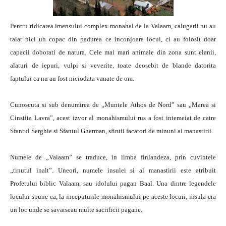
Pentru ridicarea imensului complex monahal de la Valaam, calugarii nu au
taiat nici un copac din padurea ce inconjoara locul, ci au folosit doar
capacii doborati de natura. Cele mai mari animale din zona sunt elanii,
alaturi de iepuri, vulpi si veverite, toate deosebit de blande datorita
faptului ca nu au fost niciodata vanate de om.
Cunoscuta si sub denumirea de „Muntele Athos de Nord” sau „Marea si
Cinstita Lavra”, acest izvor al monahismului rus a fost intemeiat de catre
Sfantul Serghie si Sfantul Gherman, sfintii facatori de minuni ai manastirii.
Numele de „Valaam” se traduce, in limba finlandeza, prin cuvintele
„tinutul inalt”. Uneori, numele insulei si al manastirii este atribuit
Profetului biblic Valaam, sau idolului pagan Baal. Una dintre legendele
locului spune ca, la inceputurile monahismului pe aceste locuri, insula era
un loc unde se savarseau multe sacrificii pagane.