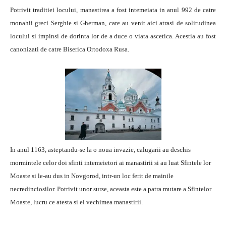
Potrivit traditiei locului, manastirea a fost intemeiata in anul 992 de catre
monahii greci Serghie si Gherman, care au venit aici atrasi de solitudinea
locului si impinsi de dorinta lor de a duce o viata ascetica. Acestia au fost
canonizati de catre Biserica Ortodoxa Rusa.
In anul 1163, asteptandu-se la o noua invazie, calugarii au deschis
mormintele celor doi sfinti intemeietori ai manastirii si au luat Sfintele lor
Moaste si le-au dus in Novgorod, intr-un loc ferit de mainile
necredinciosilor. Potrivit unor surse, aceasta este a patra mutare a Sfintelor
Moaste, lucru ce atesta si el vechimea manastirii.