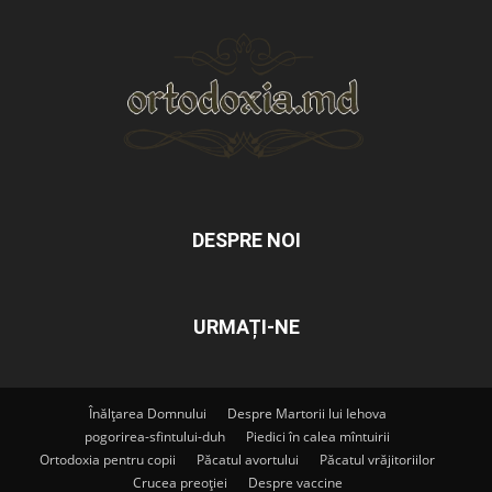
DESPRE NOI
URMAȚI-NE
Înălțarea Domnului
Despre Martorii lui Iehova
pogorirea-sfintului-duh
Piedici în calea mîntuirii
Ortodoxia pentru copii
Păcatul avortului
Păcatul vrăjitoriilor
Crucea preoției
Despre vaccine