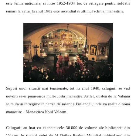
este ferma nationala, si intre 1952-1984 loc de retragere pentru soldatii
ramasi la vatra. In anul 1982 este incendiat si ultimul schit al manastirii.
Supusi unor situatii mai tensionate, tot in anul 1940, calugarii se vad
nevoiti sa-si paraseasca mult-iubita manastire. Astfel, obstea de la Valaam
se muta in intregime in partea de rasarit a Finlandei, unde va inalta o noua
manastire – Manastirea Noul Valaam.
Calugarii au luat cu ei toate cele 30.000 de volume ale bibliotecii din
Valaam. In timpul celui de-Al Doilea Razboi Mondial, arhipelagul din