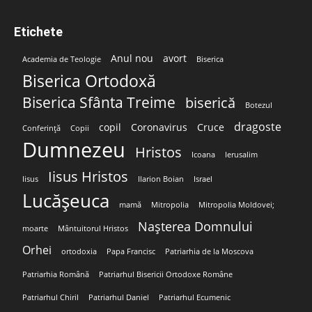
Etichete
Anul nou
avort
Academia de Teologie
Biserica
Biserica Ortodoxă
Biserica Sfânta Treime
biserică
Botezul
dragoste
copil
Coronavirus
Cruce
Conferință
Copii
Dumnezeu
Hristos
Icoana
Ierusalim
Iisus Hristos
Iisus
Ilarion Boian
Israel
Lucășeuca
mamă
Mitropolia
Mitropolia Moldovei;
Nașterea Domnului
moarte
Mântuitorul Hristos
Orhei
ortodoxia
Papa Francisc
Patriarhia de la Moscova
Patriarhia Română
Patriarhul Bisericii Ortodoxe Române
Patriarhul Chiril
Patriarhul Daniel
Patriarhul Ecumenic