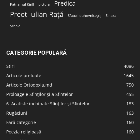
Predica
Patriarhul Kirill
pictura
Preot Iulian Rață
Sfaturi duhovnicești;
Sinaxa
Școală
CATEGORIE POPULARĂ
Stiri
4086
Articole preluate
1645
Articole Ortodoxia.md
750
Proloagele Sfinților și a Sfintelor
455
6. Acatiste închinate Sfinților și Sfintelor
183
Rugăciuni
163
Fără categorie
160
Poezia religioasă
160