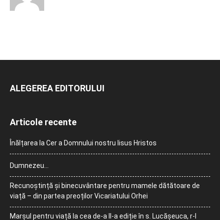
ALEGEREA EDITORULUI
Articole recente
Înălțarea la Cer a Domnului nostru Iisus Hristos
Dumnezeu…
Recunoștință și binecuvântare pentru mamele dătătoare de
viață – din partea preoților Vicariatului Orhei
Marșul pentru viață la cea de-a II-a ediție în s. Lucășeuca, r-l