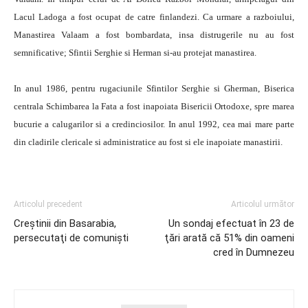
Lacul Ladoga a fost ocupat de catre finlandezi. Ca urmare a razboiului,
Manastirea Valaam a fost bombardata, insa distrugerile nu au fost
semnificative; Sfintii Serghie si Herman si-au protejat manastirea.
In anul 1986, pentru rugaciunile Sfintilor Serghie si Gherman, Biserica
centrala Schimbarea la Fata a fost inapoiata Bisericii Ortodoxe, spre marea
bucurie a calugarilor si a credinciosilor. In anul 1992, cea mai mare parte
din cladirile clericale si administratice au fost si ele inapoiate manastirii.
Articolul precedent
Articolul următor
Creştinii din Basarabia,
Un sondaj efectuat în 23 de
persecutaţi de comunişti
ţări arată că 51% din oameni
cred în Dumnezeu