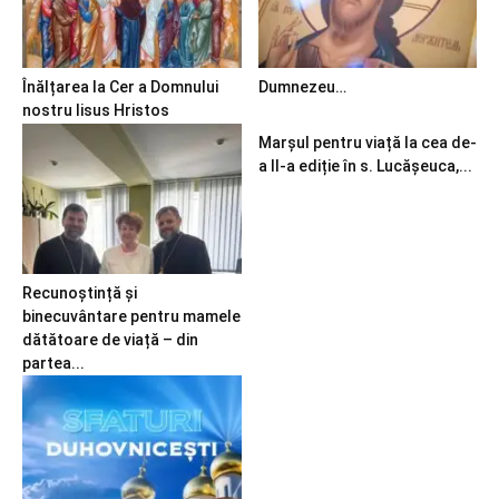
Înălțarea la Cer a Domnului
Dumnezeu…
nostru Iisus Hristos
Marșul pentru viață la cea de-
a II-a ediție în s. Lucășeuca,...
Recunoștință și
binecuvântare pentru mamele
dătătoare de viață – din
partea...