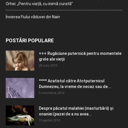
Orhei: „Pentru viață, cu inimă curată”
Învierea Fiului văduvei din Nain
POSTĂRI POPULARE
+++ Rugăciune puternică pentru momentele
grele ale vieţii
28 iulie 2010
**** Acatistul către Atotputernicul
Dumnezeu, la vreme de necaz sau de...
5 octombrie 2010
Despre păcatul malahiei (masturbării) şi
onaniei (pazei de a nu avea...
15 aprilie 2010