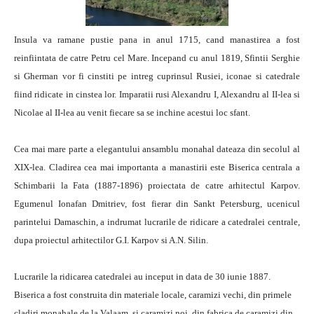
Insula va ramane pustie pana in anul 1715, cand manastirea a fost
reinfiintata de catre Petru cel Mare. Incepand cu anul 1819, Sfintii Serghie
si Gherman vor fi cinstiti pe intreg cuprinsul Rusiei, iconae si catedrale
fiind ridicate in cinstea lor. Imparatii rusi Alexandru I, Alexandru al II-lea si
Nicolae al II-lea au venit fiecare sa se inchine acestui loc sfant.
Cea mai mare parte a elegantului ansamblu monahal dateaza din secolul al
XIX-lea. Cladirea cea mai importanta a manastirii este Biserica centrala a
Schimbarii la Fata (1887-1896) proiectata de catre arhitectul Karpov.
Egumenul Ionafan Dmitriev, fost fierar din Sankt Petersburg, ucenicul
parintelui Damaschin, a indrumat lucrarile de ridicare a catedralei centrale,
dupa proiectul arhitectilor G.I. Karpov si A.N. Silin.
Lucrarile la ridicarea catedralei au inceput in data de 30 iunie 1887.
Biserica a fost construita din materiale locale, caramizi vechi, din primele
cladiri monahale de la Valaam, si caramizi noi, din fabrica de caramizi din