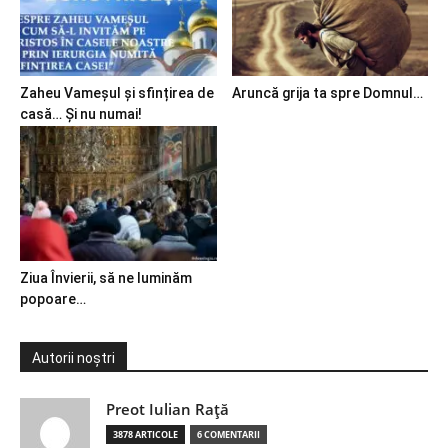
Zaheu Vameșul și sfințirea de
Aruncă grija ta spre Domnul…
casă… Și nu numai!
Ziua Învierii, să ne luminăm
popoare…
Autorii noștri
Preot Iulian Raţă
3878 ARTICOLE
6 COMENTARII