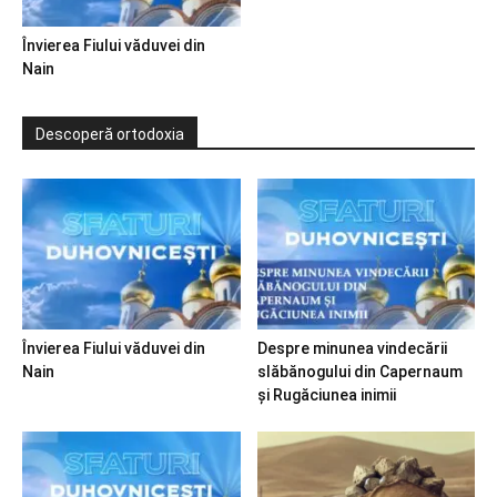
Învierea Fiului văduvei din
Nain
Descoperă ortodoxia
Învierea Fiului văduvei din
Despre minunea vindecării
Nain
slăbănogului din Capernaum
și Rugăciunea inimii