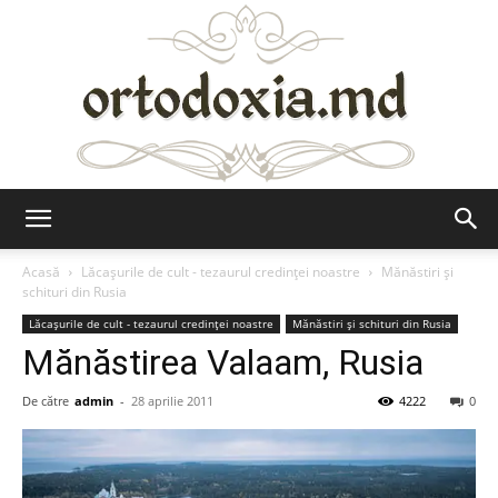
Ortodoxia.md
Acasă
Lăcaşurile de cult - tezaurul credinţei noastre
Mănăstiri şi
schituri din Rusia
Lăcaşurile de cult - tezaurul credinţei noastre
Mănăstiri şi schituri din Rusia
Mănăstirea Valaam, Rusia
De către
admin
-
28 aprilie 2011
4222
0