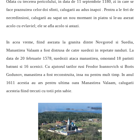
Odata cu trecerea pericolului, in data de 11 septembrie 1180, zi in care se
face praznuirea celor doi sfinti, calugarii au adus inapoi . Pentru a le feri de
necredinsiosi, calugarii au sapat un nou mormant in piatra si le-au asezat
acolo cu evlaviel; ele se afla acolo si astazi.
In acea vreme, fiind asezata la granita dintre Novgorod si Suedia,
Manastirea Valaam a fost distrusa de catre suedezi in repetate randuri. La
data de 20 februarie 1578, suedezii ataca manastirea, omorand 18 parinti
batrani si 16 ucenici. Cu ajutorul tarilor rusi Feodor Ioannovich si Boris
Godunov, manastirea a fost reconstruita, insa nu pentru mult timp. In anul
1611 acestia au ars pentru ultima oara Manastirea Valaam, calugarii
acesteia fiind trecuti cu totii prin sabie.