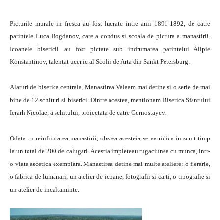
Picturile murale in fresca au fost lucrate intre anii 1891-1892, de catre
parintele Luca Bogdanov, care a condus si scoala de pictura a manastirii.
Icoanele bisericii au fost pictate sub indrumarea parintelui Alipie
Konstantinov, talentat ucenic al Scolii de Arta din Sankt Petersburg.
Alaturi de biserica centrala, Manastirea Valaam mai detine si o serie de mai
bine de 12 schituri si biserici. Dintre acestea, mentionam Biserica Sfantului
Ierarh Nicolae, a schitului, proiectata de catre Gornostayev.
Odata cu reinfiintarea manastirii, obstea acesteia se va ridica in scurt timp
la un total de 200 de calugari. Acestia impleteau rugaciunea cu munca, intr-
o viata ascetica exemplara. Manastirea detine mai multe ateliere: o fierarie,
o fabrica de lumanari, un atelier de icoane, fotografii si carti, o tipografie si
un atelier de incaltaminte.