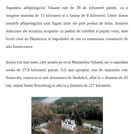
Suprafata arhipelagului Valaam este de 36 de kilometri patrati, cu o
lungime maxima de 13 kilometri si o latime de 8 kilometri. Unele dintre
insulele arhipelagului sunt legate intre ele prin poduri de lemn. Insulele
stancoase ale acestuia, acoperite cu paduri de conifere si pajisti verzi, sunt
locul creat de Dumnezeu si impodobit de om cu numeroase constructii de
arta bisericeasca.
Insula cea mai mare, care poarta pe ea si Manastirea Valaam, are o suprafata
totala de 27,8 kilometri patrati. Cel mai apropiat oras de manastire este
Sortavala, cunoscut si sub denumirea de Serdobol, aflat la o distanta de 42
km; orasul Sankt Petersburg se afla la o distanta de 227 kilometri.