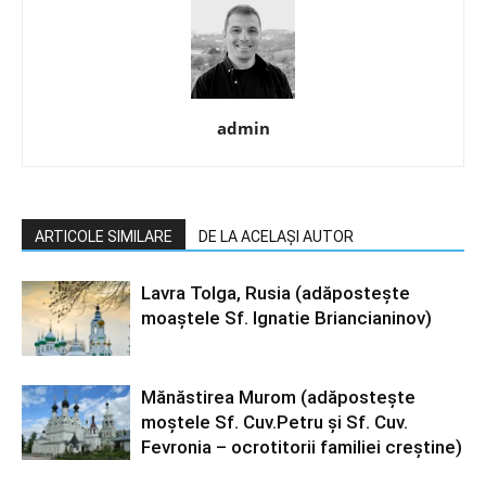
admin
ARTICOLE SIMILARE
DE LA ACELAȘI AUTOR
Lavra Tolga, Rusia (adăposteşte
moaştele Sf. Ignatie Briancianinov)
Mănăstirea Murom (adăposteşte
moştele Sf. Cuv.Petru şi Sf. Cuv.
Fevronia – ocrotitorii familiei creştine)