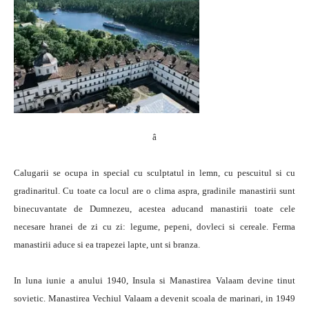
â
Calugarii se ocupa in special cu sculptatul in lemn, cu pescuitul si cu
gradinaritul. Cu toate ca locul are o clima aspra, gradinile manastirii sunt
binecuvantate de Dumnezeu, acestea aducand manastirii toate cele
necesare hranei de zi cu zi: legume, pepeni, dovleci si cereale. Ferma
manastirii aduce si ea trapezei lapte, unt si branza.
In luna iunie a anului 1940, Insula si Manastirea Valaam devine tinut
sovietic. Manastirea Vechiul Valaam a devenit scoala de marinari, in 1949