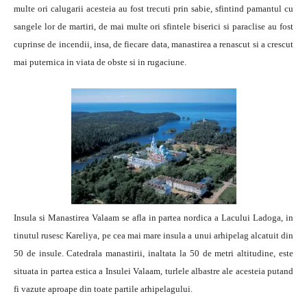
multe ori calugarii acesteia au fost trecuti prin sabie, sfintind pamantul cu
sangele lor de martiri, de mai multe ori sfintele biserici si paraclise au fost
cuprinse de incendii, insa, de fiecare data, manastirea a renascut si a crescut
mai puternica in viata de obste si in rugaciune.
Insula si Manastirea Valaam se afla in partea nordica a Lacului Ladoga, in
tinutul rusesc Kareliya, pe cea mai mare insula a unui arhipelag alcatuit din
50 de insule. Catedrala manastirii, inaltata la 50 de metri altitudine, este
situata in partea estica a Insulei Valaam, turlele albastre ale acesteia putand
fi vazute aproape din toate partile arhipelagului.