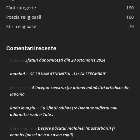
Fără categorie
160
Poezia religioasă
160
Stiri religioase
79
Comentarii recente
Sfaturi duhovnicești din 20 octombrie 2024
Doina
la
amalad
SF SILUAN ATHONITUL -11/ 24 SEPEMBRIE
la
A început construcţia primei mănăstiri ortodoxe din
gheorghe
la
Japonia
Radu Mungiu
Cu Sfinții odihnește Doamne sufletul nou
la
adormitei roabei Tale…
Despre păcatul malahiei (masturbării) şi
Crina Marina
la
onaniei (pazei de a nu avea copii)