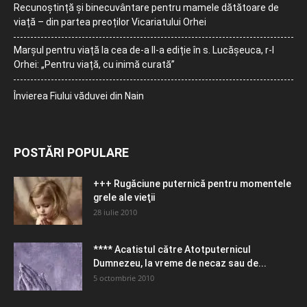
Recunoștință și binecuvântare pentru mamele dătătoare de
viață – din partea preoților Vicariatului Orhei
Marșul pentru viață la cea de-a II-a ediție în s. Lucășeuca, r-l
Orhei: „Pentru viață, cu inimă curată”
Învierea Fiului văduvei din Nain
POSTĂRI POPULARE
+++ Rugăciune puternică pentru momentele
grele ale vieţii
28 iulie 2010
**** Acatistul către Atotputernicul
Dumnezeu, la vreme de necaz sau de...
5 octombrie 2010