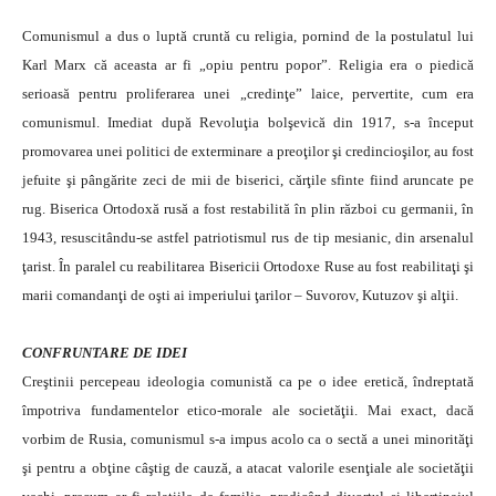
Comunismul a dus o luptă cruntă cu religia, pornind de la postulatul lui
Karl Marx că aceasta ar fi „opiu pentru popor”. Religia era o piedică
serioasă pentru proliferarea unei „credinţe” laice, pervertite, cum era
comunismul. Imediat după Revoluţia bolşevică din 1917, s-a început
promovarea unei politici de exterminare a preoţilor şi credincioşilor, au fost
jefuite şi pângărite zeci de mii de biserici, cărţile sfinte fiind aruncate pe
rug. Biserica Ortodoxă rusă a fost restabilită în plin război cu germanii, în
1943, resuscitându-se astfel patriotismul rus de tip mesianic, din arsenalul
ţarist. În paralel cu reabilitarea Bisericii Ortodoxe Ruse au fost reabilitaţi şi
marii comandanţi de oşti ai imperiului ţarilor – Suvorov, Kutuzov şi alţii.
CONFRUNTARE DE IDEI
Creştinii percepeau ideologia comunistă ca pe o idee eretică, îndreptată
împotriva fundamentelor etico-morale ale societăţii. Mai exact, dacă
vorbim de Rusia, comunismul s-a impus acolo ca o sectă a unei minorităţi
şi pentru a obţine câştig de cauză, a atacat valorile esenţiale ale societăţii