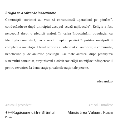
Religia ne-a salvat de îndoctrinare
Comuniştii sovietici au vrut să construiască „paradisul pe pământ”,
conducându-se după principiul „scopul scuză mijloacele”. Religia a fost
percepută drept o piedică majoră în calea îndoctrinării populaţiei cu
ideologia comunistă, dar a servit drept o pavăză împotriva manipulării
complete a societăţii. Clerul ortodox a colaborat cu autorităţile comuniste,
beneficiind şi de anumite privilegii. Cu toate acestea, după prăbuşirea
sistemului comunist, creştinismul a oferit societăţii un mijloc indispensabil
pentru revenirea la democraţie şi valorile naţionale perene.
adevarul.ro
Articolul precedent
Articolul următor
+++Rugăciune către Sfântul
Mănăstirea Valaam, Rusia
Duh