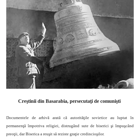
Creştinii din Basarabia, persecutaţi de comunişti
Documentele de arhivă arată că autorităţile sovietice au luptat în
permanenţă împotriva religiei, distrugând sute de biserici şi împuşcând
preoţii, dar Biserica a reuşit să reziste graţie credincioşilor.