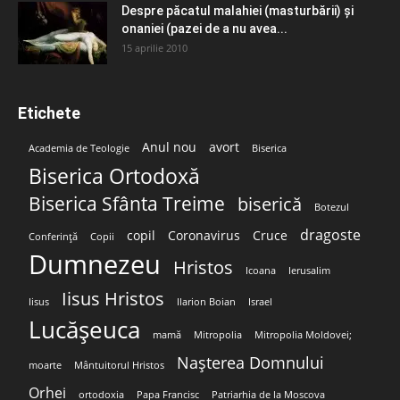
Despre păcatul malahiei (masturbării) şi
onaniei (pazei de a nu avea...
15 aprilie 2010
Etichete
Anul nou
avort
Academia de Teologie
Biserica
Biserica Ortodoxă
Biserica Sfânta Treime
biserică
Botezul
dragoste
copil
Coronavirus
Cruce
Conferință
Copii
Dumnezeu
Hristos
Icoana
Ierusalim
Iisus Hristos
Iisus
Ilarion Boian
Israel
Lucășeuca
mamă
Mitropolia
Mitropolia Moldovei;
Nașterea Domnului
moarte
Mântuitorul Hristos
Orhei
ortodoxia
Papa Francisc
Patriarhia de la Moscova