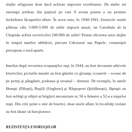
slujbe religioase doar dacă achitau impozite exorbitante. De multe ori
enoriaşii jertfeau din puţinul pe care îl aveau pentru a nu permite
închiderea lăcaşurilor sfinte. În acest sens, în 1940-1941, bisericile rurale
plăteau câte 3.000-5.000 de ruble impozit anual, iar Catedrala de la
Chişinău achita sovieticilor 240.000 de ruble! Pentru oficierea unor slujbe
în timpul marilor sărbători, precum Crăciunul sau Paştele, comuniştii
percepeau o taxă aparte.
Imediat după revenirea ocupanţilor ruşi, în 1944, au fost devastate arhivele
bisericilor, picturile murale au fost găurite cu gloanţe, icoanele – scoase de
pe pereţi şi pângărite, podeaua şi tavanul – distruse. De exemplu, în satele
Horeşti (Făleşti), Buşilă (Ungheni) şi Răspopeni (Şoldăneşti), făptaşii au
fost soldaţi şi ofiţeri ai brigăzii mecanizate nr. 56 a Armatei a 52-a a trupelor
roşii. Din cele peste o mie de biserici, doar unele aflate în localităţi izolate
au fost lăsate să funcţioneze.
REZISTENŢA ENORIAŞILOR