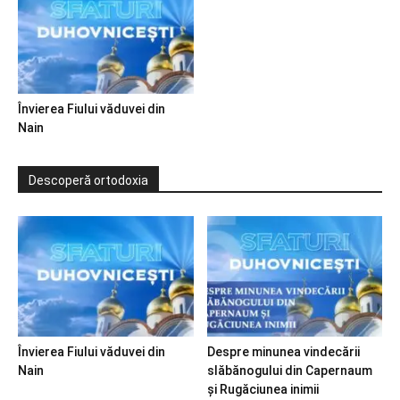
Învierea Fiului văduvei din
Nain
Descoperă ortodoxia
Învierea Fiului văduvei din
Despre minunea vindecării
Nain
slăbănogului din Capernaum
și Rugăciunea inimii