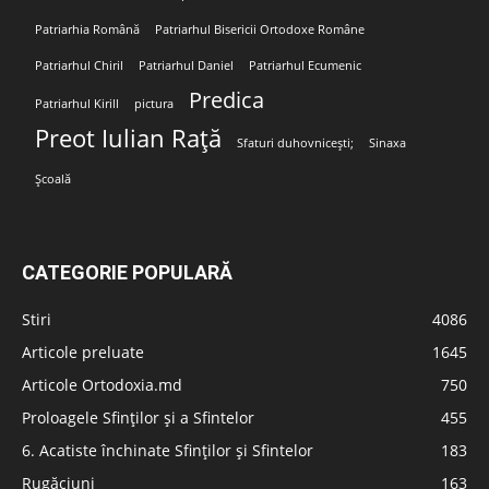
Patriarhia Română
Patriarhul Bisericii Ortodoxe Române
Patriarhul Chiril
Patriarhul Daniel
Patriarhul Ecumenic
Predica
Patriarhul Kirill
pictura
Preot Iulian Rață
Sfaturi duhovnicești;
Sinaxa
Școală
CATEGORIE POPULARĂ
Stiri
4086
Articole preluate
1645
Articole Ortodoxia.md
750
Proloagele Sfinților și a Sfintelor
455
6. Acatiste închinate Sfinților și Sfintelor
183
Rugăciuni
163