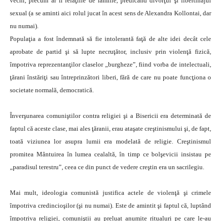
vechi, precum ar fi relaţiile de familie, predicând divorţul şi libertinajul
sexual (a se aminti aici rolul jucat în acest sens de Alexandra Kollontai, dar
nu numai).
Populaţia a fost îndemnată să fie intolerantă faţă de alte idei decât cele
aprobate de partid şi să lupte necruţător, inclusiv prin violenţă fizică,
împotriva reprezentanţilor claselor „burgheze”, fiind vorba de intelectuali,
ţărani înstăriţi sau întreprinzători liberi, fără de care nu poate funcţiona o
societate normală, democratică.
Înverşunarea comuniştilor contra religiei şi a Bisericii era determinată de
faptul că aceste clase, mai ales ţăranii, erau ataşate creştinismului şi, de fapt,
toată viziunea lor asupra lumii era modelată de religie. Creştinismul
promitea Mântuirea în lumea cealaltă, în timp ce bolşevicii insistau pe
„paradisul terestru”, ceea ce din punct de vedere creştin era un sacrilegiu.
Mai mult, ideologia comunistă justifica actele de violenţă şi crimele
împotriva credincioşilor (şi nu numai). Este de amintit şi faptul că, luptând
împotriva religiei, comuniştii au preluat anumite ritualuri pe care le-au