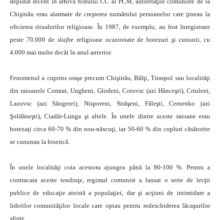
depistat recent în arhiva fostului CC al PCM, autorităţile comuniste de la
Chişinău erau alarmate de creşterea numărului persoanelor care ţineau la
oficierea ritualurilor religioase. În 1987, de exemplu, au fost înregistrate
peste 70.000 de slujbe religioase ocazionate de botezuri şi cununii, cu
4.000 mai multe decât în anul anterior.
Fenomenul a cuprins oraşe precum Chişinău, Bălţi, Tiraspol sau localităţi
din raioanele Comrat, Ungheni, Glodeni, Cotovsc (azi Hânceşti), Criuleni,
Lazovsc (azi Sângerei), Nisporeni, Străşeni, Făleşti, Cernenko (azi
Şoldăneşti), Ciadâr-Lunga şi altele. În unele dintre aceste raioane erau
botezaţi circa 60-70 % din nou-născuţi, iar 50-60 % din cupluri căsătorite
se cununau la biserică.
În unele localităţi cota acestora ajungea până la 90-100 %. Pentru a
contracara aceste tendinţe, regimul comunist a lansat o serie de lecţii
publice de educaţie ateistă a populaţiei, dar şi acţiuni de intimidare a
liderilor comunităţilor locale care optau pentru redeschiderea lăcaşurilor
sfinte.