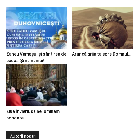
Zaheu Vameșul și sfințirea de
Aruncă grija ta spre Domnul…
casă… Și nu numai!
Ziua Învierii, să ne luminăm
popoare…
Autorii noștri