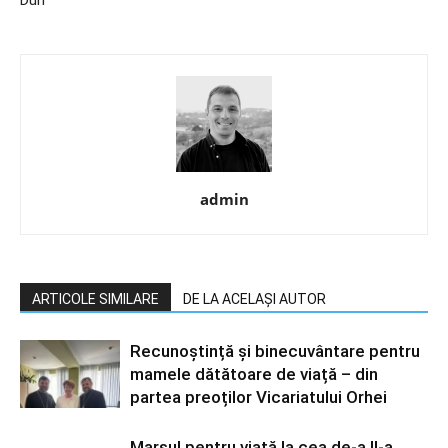
admin
ARTICOLE SIMILARE
DE LA ACELAȘI AUTOR
Recunoștință și binecuvântare pentru
mamele dătătoare de viață – din
partea preoților Vicariatului Orhei
Marșul pentru viață la cea de-a II-a