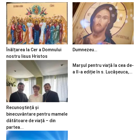
Înălțarea la Cer a Domnului
Dumnezeu…
nostru Iisus Hristos
Marșul pentru viață la cea de-
a II-a ediție în s. Lucășeuca,...
Recunoștință și
binecuvântare pentru mamele
dătătoare de viață – din
partea...