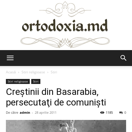
Ortodoxia.md
Acasă
Stiri religioase
Stiri
Stiri religioase
Stiri
Creştinii din Basarabia,
persecutaţi de comunişti
De către
admin
-
28 aprilie 2011
1185
0