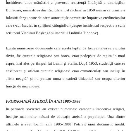
Închiderea unor mănăstiri a provocat rezistenţă îndârjită a enoriaşilor.
Bunăoară, mănăstirea din Răciula a fost închisă în 1959 numai ca urmare a
folosirii forţei brute de către autorităţile comuniste împotriva credincioşilor
care s-au răsculat în sprijinul călugărilor (despre incidentul respectiv a scris
scriitorul Vladimir Beşleagă şi istoricul Ludmila Tihonov).
Există numeroase documente care atestă faptul că frecventarea serviciului
divin, fie cununie religioasă sau botez, erau pedepsite de regim în mod
aspru, mai ales pe timpul lui Lenin şi Stalin. După 1953, studenţii care se
căsătoreau şi oficiau cununia religioasă erau exmatriculaţi sau incluşi în
„lista neagră” şi nu puteau urma o carieră didactică sau ocupa ulterior
funcţii de răspundere.
PROPAGANDĂ ATEISTĂ ÎN ANII 1985-1988
În perioada sovietică au existat numeroase campanii împotriva religiei,
însoţite mai multe măsuri de educaţie ateistă a populaţiei. Una dintre
ultimele a avut loc în anii 1985-1988. Potrivit unui document inedit,