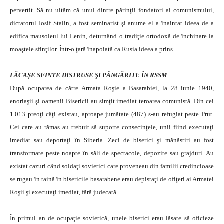
pervertit. Să nu uităm că unul dintre părinţii fondatori ai comunismului,
dictatorul Iosif Stalin, a fost seminarist şi anume el a înaintat ideea de a
edifica mausoleul lui Lenin, deturnând o tradiţie ortodoxă de închinare la
moaştele sfinţilor. Într-o ţară înapoiată ca Rusia ideea a prins.
LĂCAŞE SFINTE DISTRUSE ŞI PÂNGĂRITE ÎN RSSM
După ocuparea de către Armata Roşie a Basarabiei, la 28 iunie 1940,
enoriaşii şi oamenii Bisericii au simţit imediat teroarea comunistă. Din cei
1.013 preoţi câţi existau, aproape jumătate (487) s-au refugiat peste Prut.
Cei care au rămas au trebuit să suporte consecinţele, unii fiind executaţi
imediat sau deportaţi în Siberia. Zeci de biserici şi mănăstiri au fost
transformate peste noapte în săli de spectacole, depozite sau grajduri. Au
existat cazuri când soldaţi sovietici care proveneau din familii credincioase
se rugau în taină în bisericile basarabene erau depistaţi de ofiţeri ai Armatei
Roşii şi executaţi imediat, fără judecată.
În primul an de ocupaţie sovietică, unele biserici erau lăsate să oficieze