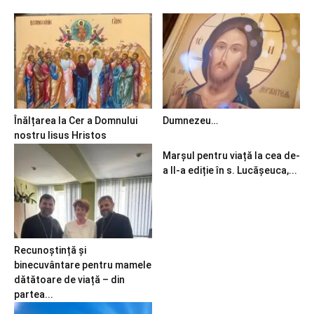
Înălțarea la Cer a Domnului
Dumnezeu…
nostru Iisus Hristos
Marșul pentru viață la cea de-
a II-a ediție în s. Lucășeuca,...
Recunoștință și
binecuvântare pentru mamele
dătătoare de viață – din
partea...