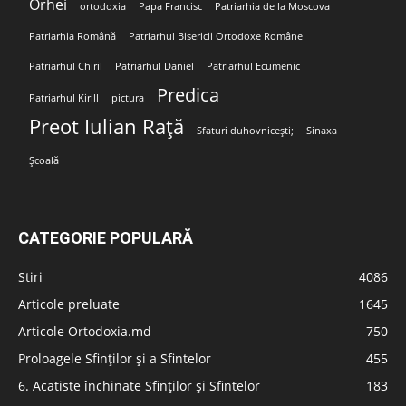
Orhei
ortodoxia
Papa Francisc
Patriarhia de la Moscova
Patriarhia Română
Patriarhul Bisericii Ortodoxe Române
Patriarhul Chiril
Patriarhul Daniel
Patriarhul Ecumenic
Predica
Patriarhul Kirill
pictura
Preot Iulian Rață
Sfaturi duhovnicești;
Sinaxa
Școală
CATEGORIE POPULARĂ
Stiri
4086
Articole preluate
1645
Articole Ortodoxia.md
750
Proloagele Sfinților și a Sfintelor
455
6. Acatiste închinate Sfinților și Sfintelor
183