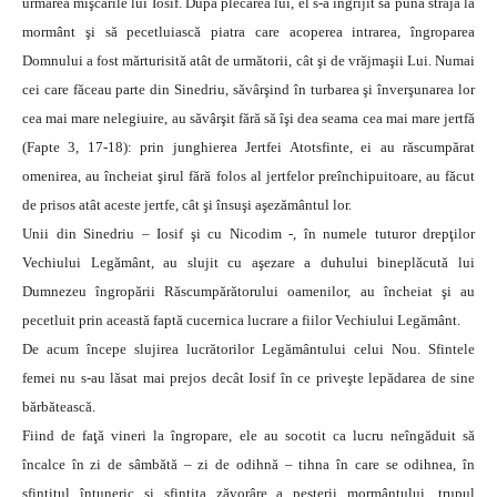
urmărea mişcările lui Iosif. După plecarea lui, el s-a îngrijit să pună strajă la
mormânt şi să pecetluiască piatra care acoperea intrarea, îngroparea
Domnului a fost mărturisită atât de următorii, cât şi de vrăjmaşii Lui. Numai
cei care făceau parte din Sinedriu, săvârşind în turbarea şi înverşunarea lor
cea mai mare nelegiuire, au săvârşit fără să îşi dea seama cea mai mare jertfă
(Fapte 3, 17-18): prin junghierea Jertfei Atotsfinte, ei au răscumpărat
omenirea, au încheiat şirul fără folos al jertfelor preînchipuitoare, au făcut
de prisos atât aceste jertfe, cât şi însuşi aşezământul lor.
Unii din Sinedriu – Iosif şi cu Nicodim -, în numele tuturor drepţilor
Vechiului Legământ, au slujit cu aşezare a duhului bineplăcută lui
Dumnezeu îngropării Răscumpărătorului oamenilor, au încheiat şi au
pecetluit prin această faptă cucernica lucrare a fiilor Vechiului Legământ.
De acum începe slujirea lucrătorilor Legământului celui Nou. Sfintele
femei nu s-au lăsat mai prejos decât Iosif în ce priveşte lepădarea de sine
bărbătească.
Fiind de faţă vineri la îngropare, ele au socotit ca lucru neîngăduit să
încalce în zi de sâmbătă – zi de odihnă – tihna în care se odihnea, în
sfinţitul întuneric şi sfinţita zăvorâre a peşterii mormântului, trupul