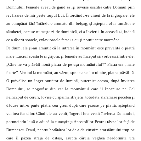
Domnului. Femeile aveau de gând să îşi reverse osârdia către Domnul prin
revărsarea de mir peste trupul Lui. Întorcându-se vineri de la îngropare, ele
au cumpărat fără întârziere aromate din belşug, şi aşteptau ziua următoare
sâmbetei, care se numeşte zi de duminică, zi a învierii. In această zi, îndată
ce a răsărit soarele, evlavioasele femei s-au şi pornit către mormânt.
Pe drum, ele şi-au amintit că la intrarea în mormânt este prăvălită o piatră
mare. Lucrul acesta le îngrijora, şi femeile au început să vorbească între ele:
„Cine ne va prăvăli nouă piatra de pe uşa mormântului?” Piatra era „mare
foarte”. Venind la mormânt, au văzut, spre marea lor uimire, piatra prăvălită.
O prăvălise un înger purtător de lumină, puternic: acesta, după învierea
Domnului, se pogorâse din cer la mormântul care îl încăpuse pe Cel
neîncăput de ceruri, lovise cu spaimă străjerii, totodată sfărâmase pecetea şi
dăduse într-o parte piatra cea grea, după care şezuse pe piatră, aşteptând
venirea femeilor. Când ele au venit, îngerul le-a vestit învierea Domnului,
poruncindu-le să o aducă la cunoştinţa Apostolilor. Pentru râvna lor faţă de
Dumnezeu-Omul, pentru hotărârea lor de a da cinstire atotsfântului trup pe
care îl păzea straja de ostaşi, asupra căruia veghea neadormită ura