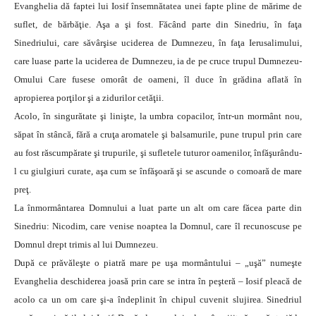
Evanghelia dă faptei lui Iosif însemnătatea unei fapte pline de mărime de
suflet, de bărbăţie. Aşa a şi fost. Făcând parte din Sinedriu, în faţa
Sinedriului, care săvârşise uciderea de Dumnezeu, în faţa Ierusalimului,
care luase parte la uciderea de Dumnezeu, ia de pe cruce trupul Dumnezeu-
Omului Care fusese omorât de oameni, îl duce în grădina aflată în
apropierea porţilor şi a zidurilor cetăţii.
Acolo, în singurătate şi linişte, la umbra copacilor, într-un mormânt nou,
săpat în stâncă, fără a cruţa aromatele şi balsamurile, pune trupul prin care
au fost răscumpărate şi trupurile, şi sufletele tuturor oamenilor, înfăşurându-
l cu giulgiuri curate, aşa cum se înfăşoară şi se ascunde o comoară de mare
preţ.
La înmormântarea Domnului a luat parte un alt om care făcea parte din
Sinedriu: Nicodim, care venise noaptea la Domnul, care îl recunoscuse pe
Domnul drept trimis al lui Dumnezeu.
După ce prăvăleşte o piatră mare pe uşa mormântului – „uşă” numeşte
Evanghelia deschiderea joasă prin care se intra în peşteră – Iosif pleacă de
acolo ca un om care şi-a îndeplinit în chipul cuvenit slujirea. Sinedriul