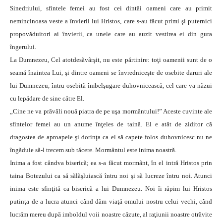
Sinedriului, sfintele femei au fost cei dintâi oameni care au primit
nemincinoasa veste a învierii lui Hristos, care s-au făcut primi şi puternici
propovăduitori ai învierii, ca unele care au auzit vestirea ei din gura
îngerului.
La Dumnezeu, Cel atotdesăvârşit, nu este părtinire: toţi oamenii sunt de o
seamă înaintea Lui, şi dintre oameni se învredniceşte de osebite daruri ale
lui Dumnezeu, întru osebită îmbelşugare duhovnicească, cel care va năzui
cu lepădare de sine către El.
„Cine ne va prăvăli nouă piatra de pe uşa mormântului!” Aceste cuvinte ale
sfintelor femei au un anume înţeles de taină. El e atât de ziditor că
dragostea de aproapele şi dorinţa ca el să capete folos duhovnicesc nu ne
îngăduie să-l trecem sub tăcere. Mormântul este inima noastră.
Inima a fost cândva biserică; ea s-a făcut mormânt, în el intră Hristos prin
taina Botezului ca să sălăşluiască întru noi şi să lucreze întru noi. Atunci
inima este sfinţită ca biserică a lui Dumnezeu. Noi îi răpim lui Hristos
putinţa de a lucra atunci când dăm viaţă omului nostru celui vechi, când
lucrăm mereu după imboldul voii noastre căzute, al raţiunii noastre otrăvite