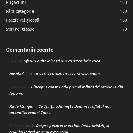
Rugăciuni
163
Fără categorie
160
Poezia religioasă
160
Stiri religioase
79
Comentarii recente
Sfaturi duhovnicești din 20 octombrie 2024
Doina
la
amalad
SF SILUAN ATHONITUL -11/ 24 SEPEMBRIE
la
A început construcţia primei mănăstiri ortodoxe din
gheorghe
la
Japonia
Radu Mungiu
Cu Sfinții odihnește Doamne sufletul nou
la
adormitei roabei Tale…
Despre păcatul malahiei (masturbării) şi
Crina Marina
la
onaniei (pazei de a nu avea copii)