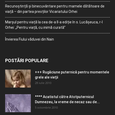
Recunoștință și binecuvântare pentru mamele dătătoare de
viață – din partea preoților Vicariatului Orhei
Marșul pentru viață la cea de-a II-a ediție în s. Lucășeuca, r-l
Orhei: „Pentru viață, cu inimă curată”
Învierea Fiului văduvei din Nain
POSTĂRI POPULARE
+++ Rugăciune puternică pentru momentele
grele ale vieţii
28 iulie 2010
**** Acatistul către Atotputernicul
Dumnezeu, la vreme de necaz sau de...
5 octombrie 2010