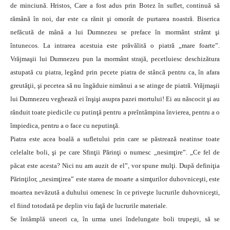
de minciună. Hristos, Care a fost adus prin Botez în suflet, continuă să
rămână în noi, dar este ca rănit şi omorât de purtarea noastră. Biserica
nefăcută de mână a lui Dumnezeu se preface în mormânt strâmt şi
întunecos. La intrarea acestuia este prăvălită o piatră „mare foarte”.
Vrăjmaşii lui Dumnezeu pun la mormânt strajă, pecetluiesc deschizătura
astupată cu piatra, legând prin pecete piatra de stâncă pentru ca, în afara
greutăţii, şi pecetea să nu îngăduie nimănui a se atinge de piatră. Vrăjmaşii
lui Dumnezeu veghează ei înşişi asupra pazei mortului! Ei au născocit şi au
rânduit toate piedicile cu putinţă pentru a preîntâmpina învierea, pentru a o
împiedica, pentru a o face cu neputinţă.
Piatra este acea boală a sufletului prin care se păstrează neatinse toate
celelalte boli, şi pe care Sfinţii Părinţi o numesc „nesimţire”. „Ce fel de
păcat este acesta? Nici nu am auzit de el”, vor spune mulţi. După definiţia
Părinţilor, „nesimţirea” este starea de moarte a simţurilor duhovniceşti, este
moartea nevăzută a duhului omenesc în ce priveşte lucrurile duhovniceşti,
el fiind totodată pe deplin viu faţă de lucrurile materiale.
Se întâmplă uneori ca, în urma unei îndelungate boli trupeşti, să se