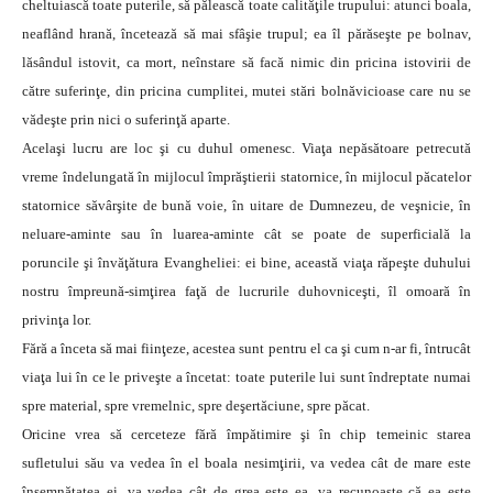
cheltuiască toate puterile, să pălească toate calităţile trupului: atunci boala,
neaflând hrană, încetează să mai sfâşie trupul; ea îl părăseşte pe bolnav,
lăsândul istovit, ca mort, neînstare să facă nimic din pricina istovirii de
către suferinţe, din pricina cumplitei, mutei stări bolnăvicioase care nu se
vădeşte prin nici o suferinţă aparte.
Acelaşi lucru are loc şi cu duhul omenesc. Viaţa nepăsătoare petrecută
vreme îndelungată în mijlocul împrăştierii statornice, în mijlocul păcatelor
statornice săvârşite de bună voie, în uitare de Dumnezeu, de veşnicie, în
neluare-aminte sau în luarea-aminte cât se poate de superficială la
poruncile şi învăţătura Evangheliei: ei bine, această viaţa răpeşte duhului
nostru împreună-simţirea faţă de lucrurile duhovniceşti, îl omoară în
privinţa lor.
Fără a înceta să mai fiinţeze, acestea sunt pentru el ca şi cum n-ar fi, întrucât
viaţa lui în ce le priveşte a încetat: toate puterile lui sunt îndreptate numai
spre material, spre vremelnic, spre deşertăciune, spre păcat.
Oricine vrea să cerceteze fără împătimire şi în chip temeinic starea
sufletului său va vedea în el boala nesimţirii, va vedea cât de mare este
însemnătatea ei, va vedea cât de grea este ea, va recunoaşte că ea este