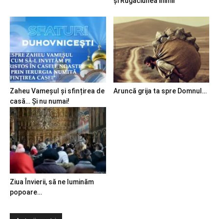
și Rugăciunea inimii
Zaheu Vameșul și sfințirea de
Aruncă grija ta spre Domnul…
casă… Și nu numai!
Ziua Învierii, să ne luminăm
popoare…