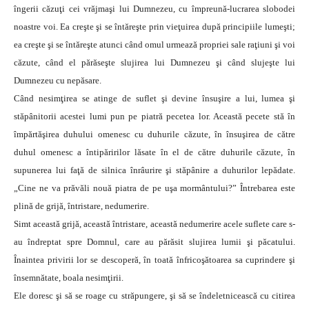
îngerii căzuţi cei vrăjmaşi lui Dumnezeu, cu împreună-lucrarea slobodei
noastre voi. Ea creşte şi se întăreşte prin vieţuirea după principiile lumeşti;
ea creşte şi se întăreşte atunci când omul urmează propriei sale raţiuni şi voi
căzute, când el părăseşte slujirea lui Dumnezeu şi când slujeşte lui
Dumnezeu cu nepăsare.
Când nesimţirea se atinge de suflet şi devine însuşire a lui, lumea şi
stăpânitorii acestei lumi pun pe piatră pecetea lor. Această pecete stă în
împărtăşirea duhului omenesc cu duhurile căzute, în însuşirea de către
duhul omenesc a întipăririlor lăsate în el de către duhurile căzute, în
supunerea lui faţă de silnica înrâurire şi stăpânire a duhurilor lepădate.
„Cine ne va prăvăli nouă piatra de pe uşa mormântului?” Întrebarea este
plină de grijă, întristare, nedumerire.
Simt această grijă, această întristare, această nedumerire acele suflete care s-
au îndreptat spre Domnul, care au părăsit slujirea lumii şi păcatului.
Înaintea privirii lor se descoperă, în toată înfricoşătoarea sa cuprindere şi
însemnătate, boala nesimţirii.
Ele doresc şi să se roage cu străpungere, şi să se îndeletnicească cu citirea