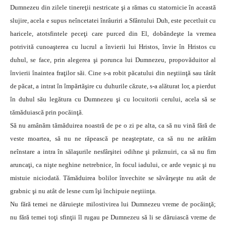
Dumnezeu din zilele tinereţii nestricate şi a rămas cu statornicie în această
slujire, acela e supus neîncetatei înrâuriri a Sfântului Duh, este pecetluit cu
haricele, atotsfintele peceţi care purced din El, dobândeşte la vremea
potrivită cunoaşterea cu lucrul a învierii lui Hristos, învie în Hristos cu
duhul, se face, prin alegerea şi porunca lui Dumnezeu, propovăduitor al
învierii înaintea fraţilor săi. Cine s-a robit păcatului din neştiinţă sau târât
de păcat, a intrat în împărtăşire cu duhurile căzute, s-a alăturat lor, a pierdut
în duhul său legătura cu Dumnezeu şi cu locuitorii cerului, acela să se
tămăduiască prin pocăinţă.
Să nu amânăm tămăduirea noastră de pe o zi pe alta, ca să nu vină fără de
veste moartea, să nu ne răpească pe neaşteptate, ca să nu ne arătăm
neînstare a intra în sălaşurile nesfârşitei odihne şi prăznuiri, ca să nu fim
aruncaţi, ca nişte neghine netrebnice, în focul iadului, ce arde veşnic şi nu
mistuie niciodată. Tămăduirea bolilor învechite se săvârşeşte nu atât de
grabnic şi nu atât de lesne cum îşi închipuie neştiinţa.
Nu fără temei ne dăruieşte milostivirea lui Dumnezeu vreme de pocăinţă;
nu fără temei toţi sfinţii îl rugau pe Dumnezeu să li se dăruiască vreme de