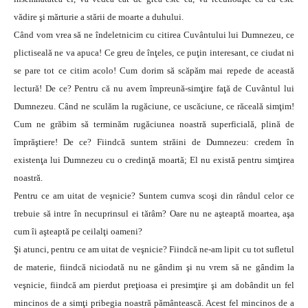
vădire şi mărturie a stării de moarte a duhului.
Când vom vrea să ne îndeletnicim cu citirea Cuvântului lui Dumnezeu, ce
plictiseală ne va apuca! Ce greu de înţeles, ce puţin interesant, ce ciudat ni
se pare tot ce citim acolo! Cum dorim să scăpăm mai repede de această
lectură! De ce? Pentru că nu avem împreună-simţire faţă de Cuvântul lui
Dumnezeu. Când ne sculăm la rugăciune, ce uscăciune, ce răceală simţim!
Cum ne grăbim să terminăm rugăciunea noastră superficială, plină de
împrăştiere! De ce? Fiindcă suntem străini de Dumnezeu: credem în
existenţa lui Dumnezeu cu o credinţă moartă; El nu există pentru simţirea
noastră.
Pentru ce am uitat de veşnicie? Suntem cumva scoşi din rândul celor ce
trebuie să intre în necuprinsul ei tărâm? Oare nu ne aşteaptă moartea, aşa
cum îi aşteaptă pe ceilalţi oameni?
Şi atunci, pentru ce am uitat de veşnicie? Fiindcă ne-am lipit cu tot sufletul
de materie, fiindcă niciodată nu ne gândim şi nu vrem să ne gândim la
veşnicie, fiindcă am pierdut preţioasa ei presimţire şi am dobândit un fel
mincinos de a simţi pribegia noastră pământească. Acest fel mincinos de a