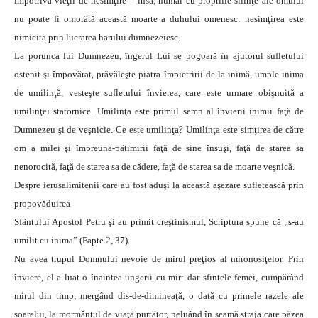
împotriva vieţii de nesimţire – însă, numai cu propriile silinţe ale omului
nu poate fi omorâtă această moarte a duhului omenesc: nesimţirea este
nimicită prin lucrarea harului dumnezeiesc.
La porunca lui Dumnezeu, îngerul Lui se pogoară în ajutorul sufletului
ostenit şi împovărat, prăvăleşte piatra împietririi de la inimă, umple inima
de umilinţă, vesteşte sufletului învierea, care este urmare obişnuită a
umilinţei statornice. Umilinţa este primul semn al învierii inimii faţă de
Dumnezeu şi de veşnicie. Ce este umilinţa? Umilinţa este simţirea de către
om a milei şi împreună-pătimirii faţă de sine însuşi, faţă de starea sa
nenorocită, faţă de starea sa de cădere, faţă de starea sa de moarte veşnică.
Despre ierusalimitenii care au fost aduşi la această aşezare sufletească prin
propovăduirea
Sfântului Apostol Petru şi au primit creştinismul, Scriptura spune că „s-au
umilit cu inima” (Fapte 2, 37).
Nu avea trupul Domnului nevoie de mirul preţios al mironosiţelor. Prin
înviere, el a luat-o înaintea ungerii cu mir: dar sfintele femei, cumpărând
mirul din timp, mergând dis-de-dimineaţă, o dată cu primele razele ale
soarelui, la mormântul de viaţă purtător, neluând în seamă straja care păzea