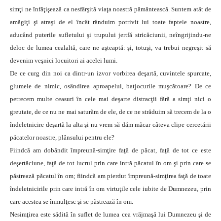
simţi ne înfăţişează ca nesfârşită viaţa noastră pământească. Suntem atât de
amăgiţi şi atraşi de el încât rânduim potrivit lui toate faptele noastre,
aducând puterile sufletului şi trupului jertfă stricăciunii, neîngrijindu-ne
deloc de lumea cealaltă, care ne aşteaptă: şi, totuşi, va trebui negreşit să
devenim veşnici locuitori ai acelei lumi.
De ce curg din noi ca dintr-un izvor vorbirea deşartă, cuvintele spurcate,
glumele de nimic, osândirea aproapelui, batjocurile muşcătoare? De ce
petrecem multe ceasuri în cele mai deşarte distracţii fără a simţi nici o
greutate, de ce nu ne mai saturăm de ele, de ce ne străduim să trecem de la o
îndeletnicire deşartă la alta şi nu vrem să dăm măcar câteva clipe cercetării
păcatelor noastre, plânsului pentru ele?
Fiindcă am dobândit împreună-simţire faţă de păcat, faţă de tot ce este
deşertăciune, faţă de tot lucrul prin care intră păcatul în om şi prin care se
păstrează păcatul în om; fiindcă am pierdut împreună-simţirea faţă de toate
îndeletnicirile prin care intră în om virtuţile cele iubite de Dumnezeu, prin
care acestea se înmulţesc şi se păstrează în om.
Nesimţirea este sădită în suflet de lumea cea vrăjmaşă lui Dumnezeu şi de