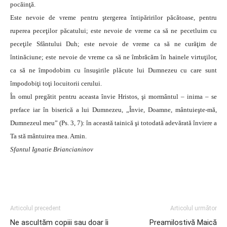
pocăinţă.
Este nevoie de vreme pentru ştergerea întipăririlor păcătoase, pentru
ruperea peceţilor păcatului; este nevoie de vreme ca să ne pecetluim cu
peceţile Sfântului Duh; este nevoie de vreme ca să ne curăţim de
întinăciune; este nevoie de vreme ca să ne îmbrăcăm în hainele virtuţilor,
ca să ne împodobim cu însuşirile plăcute lui Dumnezeu cu care sunt
împodobiţi toţi locuitorii cerului.
În omul pregătit pentru aceasta învie Hristos, şi mormântul – inima – se
preface iar în biserică a lui Dumnezeu, „Învie, Doamne, mântuieşte-mă,
Dumnezeul meu” (Ps. 3, 7): în această tainică şi totodată adevărată înviere a
Ta stă mântuirea mea. Amin.
Sfantul Ignatie Briancianinov
Articolul precedent
Articolul următor
Ne ascultăm copiii sau doar îi
Preamilostivă Maică