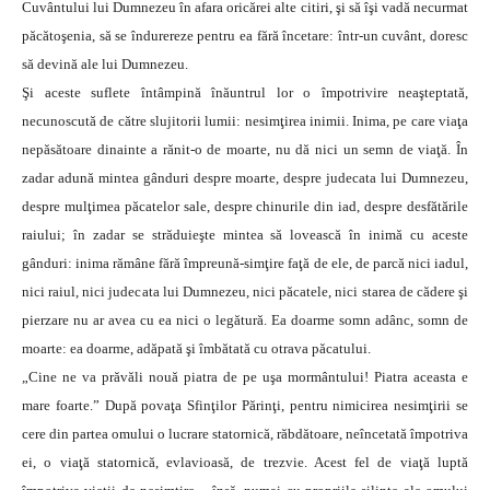
Cuvântului lui Dumnezeu în afara oricărei alte citiri, şi să îşi vadă necurmat
păcătoşenia, să se îndurereze pentru ea fără încetare: într-un cuvânt, doresc
să devină ale lui Dumnezeu.
Şi aceste suflete întâmpină înăuntrul lor o împotrivire neaşteptată,
necunoscută de către slujitorii lumii: nesimţirea inimii. Inima, pe care viaţa
nepăsătoare dinainte a rănit-o de moarte, nu dă nici un semn de viaţă. În
zadar adună mintea gânduri despre moarte, despre judecata lui Dumnezeu,
despre mulţimea păcatelor sale, despre chinurile din iad, despre desfătările
raiului; în zadar se străduieşte mintea să lovească în inimă cu aceste
gânduri: inima rămâne fără împreună-simţire faţă de ele, de parcă nici iadul,
nici raiul, nici judecata lui Dumnezeu, nici păcatele, nici starea de cădere şi
pierzare nu ar avea cu ea nici o legătură. Ea doarme somn adânc, somn de
moarte: ea doarme, adăpată şi îmbătată cu otrava păcatului.
„Cine ne va prăvăli nouă piatra de pe uşa mormântului! Piatra aceasta e
mare foarte.” După povaţa Sfinţilor Părinţi, pentru nimicirea nesimţirii se
cere din partea omului o lucrare statornică, răbdătoare, neîncetată împotriva
ei, o viaţă statornică, evlavioasă, de trezvie. Acest fel de viaţă luptă