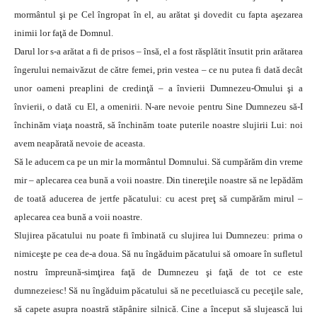
mormântul şi pe Cel îngropat în el, au arătat şi dovedit cu fapta aşezarea
inimii lor faţă de Domnul.
Darul lor s-a arătat a fi de prisos – însă, el a fost răsplătit însutit prin arătarea
îngerului nemaivăzut de către femei, prin vestea – ce nu putea fi dată decât
unor oameni preaplini de credinţă – a învierii Dumnezeu-Omului şi a
învierii, o dată cu El, a omenirii. N-are nevoie pentru Sine Dumnezeu să-I
închinăm viaţa noastră, să închinăm toate puterile noastre slujirii Lui: noi
avem neapărată nevoie de aceasta.
Să le aducem ca pe un mir la mormântul Domnului. Să cumpărăm din vreme
mir – aplecarea cea bună a voii noastre. Din tinereţile noastre să ne lepădăm
de toată aducerea de jertfe păcatului: cu acest preţ să cumpărăm mirul –
aplecarea cea bună a voii noastre.
Slujirea păcatului nu poate fi îmbinată cu slujirea lui Dumnezeu: prima o
nimiceşte pe cea de-a doua. Să nu îngăduim păcatului să omoare în sufletul
nostru împreună-simţirea faţă de Dumnezeu şi faţă de tot ce este
dumnezeiesc! Să nu îngăduim păcatului să ne pecetluiască cu peceţile sale,
să capete asupra noastră stăpânire silnică. Cine a început să slujească lui