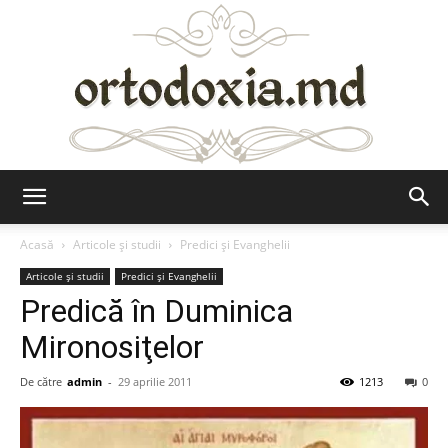
Ortodoxia.md
Acasă
Articole şi studii
Predici şi Evanghelii
Articole şi studii
Predici şi Evanghelii
Predică în Duminica
Mironosiţelor
De către
admin
-
29 aprilie 2011
1213
0