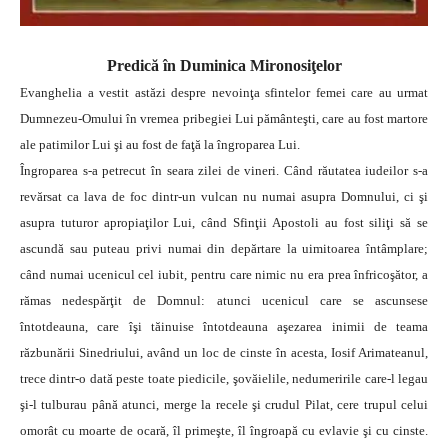
Predică în Duminica Mironosiţelor
Evanghelia a vestit astăzi despre nevoinţa sfintelor femei care au urmat
Dumnezeu-Omului în vremea pribegiei Lui pământeşti, care au fost martore
ale patimilor Lui şi au fost de faţă la îngroparea Lui.
Îngroparea s-a petrecut în seara zilei de vineri. Când răutatea iudeilor s-a
revărsat ca lava de foc dintr-un vulcan nu numai asupra Domnului, ci şi
asupra tuturor apropiaţilor Lui, când Sfinţii Apostoli au fost siliţi să se
ascundă sau puteau privi numai din depărtare la uimitoarea întâmplare;
când numai ucenicul cel iubit, pentru care nimic nu era prea înfricoşător, a
rămas nedespărţit de Domnul: atunci ucenicul care se ascunsese
întotdeauna, care îşi tăinuise întotdeauna aşezarea inimii de teama
răzbunării Sinedriului, având un loc de cinste în acesta, Iosif Arimateanul,
trece dintr-o dată peste toate piedicile, şovăielile, nedumeririle care-l legau
şi-l tulburau până atunci, merge la recele şi crudul Pilat, cere trupul celui
omorât cu moarte de ocară, îl primeşte, îl îngroapă cu evlavie şi cu cinste.