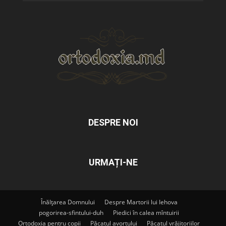
DESPRE NOI
URMAȚI-NE
Înălțarea Domnului
Despre Martorii lui Iehova
pogorirea-sfintului-duh
Piedici în calea mîntuirii
Ortodoxia pentru copii
Păcatul avortului
Păcatul vrăjitoriilor