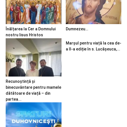
Înălțarea la Cer a Domnului
Dumnezeu…
nostru Iisus Hristos
Marșul pentru viață la cea de-
a II-a ediție în s. Lucășeuca,...
Recunoștință și
binecuvântare pentru mamele
dătătoare de viață – din
partea...