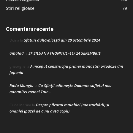
Stiri religioase
79
Comentarii recente
Sfaturi duhovnicești din 20 octombrie 2024
Doina
la
amalad
SF SILUAN ATHONITUL -11/ 24 SEPEMBRIE
la
A început construcţia primei mănăstiri ortodoxe din
gheorghe
la
Japonia
Radu Mungiu
Cu Sfinții odihnește Doamne sufletul nou
la
adormitei roabei Tale…
Despre păcatul malahiei (masturbării) şi
Crina Marina
la
onaniei (pazei de a nu avea copii)