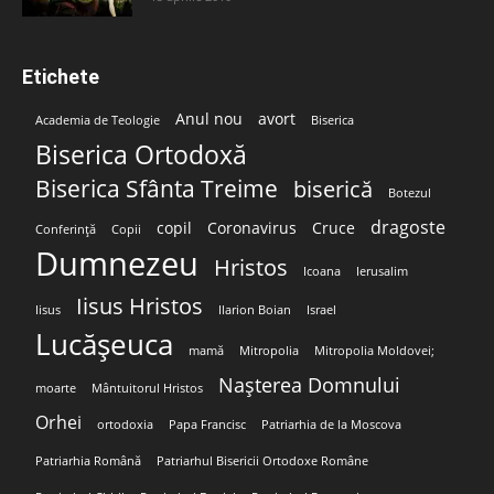
Etichete
Anul nou
avort
Academia de Teologie
Biserica
Biserica Ortodoxă
Biserica Sfânta Treime
biserică
Botezul
dragoste
copil
Coronavirus
Cruce
Conferință
Copii
Dumnezeu
Hristos
Icoana
Ierusalim
Iisus Hristos
Iisus
Ilarion Boian
Israel
Lucășeuca
mamă
Mitropolia
Mitropolia Moldovei;
Nașterea Domnului
moarte
Mântuitorul Hristos
Orhei
ortodoxia
Papa Francisc
Patriarhia de la Moscova
Patriarhia Română
Patriarhul Bisericii Ortodoxe Române