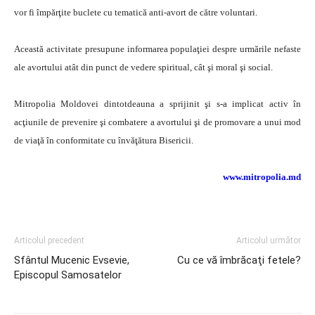
vor fi împărţite buclete cu tematică anti-avort de către voluntari.
Această activitate presupune informarea populaţiei despre urmările nefaste
ale avortului atât din punct de vedere spiritual, cât şi moral şi social.
Mitropolia Moldovei dintotdeauna a sprijinit şi s-a implicat activ în
acţiunile de prevenire şi combatere a avortului şi de promovare a unui mod
de viaţă în conformitate cu învăţătura Bisericii.
www.mitropolia.md
Articolul precedent
Articolul următor
Sfântul Mucenic Evsevie,
Cu ce vă îmbrăcaţi fetele?
Episcopul Samosatelor