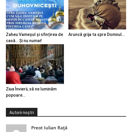
Zaheu Vameșul și sfințirea de
Aruncă grija ta spre Domnul…
casă… Și nu numai!
Ziua Învierii, să ne luminăm
popoare…
Autorii noștri
Preot Iulian Raţă