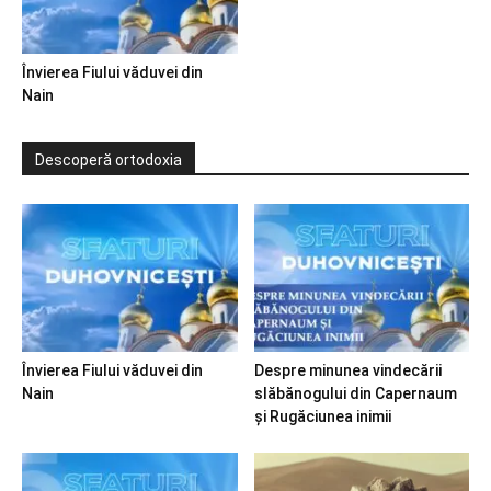
Învierea Fiului văduvei din
Nain
Descoperă ortodoxia
Învierea Fiului văduvei din
Despre minunea vindecării
Nain
slăbănogului din Capernaum
și Rugăciunea inimii