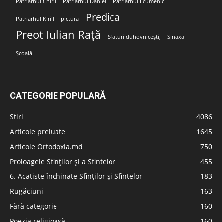
Patriarhul Chiril
Patriarhul Daniel
Patriarhul Ecumenic
Predica
Patriarhul Kirill
pictura
Preot Iulian Rață
Sfaturi duhovnicești;
Sinaxa
Școală
CATEGORIE POPULARĂ
Stiri
4086
Articole preluate
1645
Articole Ortodoxia.md
750
Proloagele Sfinților și a Sfintelor
455
6. Acatiste închinate Sfinților și Sfintelor
183
Rugăciuni
163
Fără categorie
160
Poezia religioasă
160