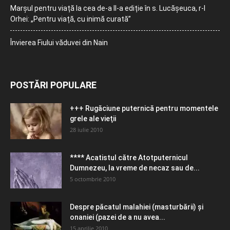
Marșul pentru viață la cea de-a II-a ediție în s. Lucășeuca, r-l
Orhei: „Pentru viață, cu inimă curată”
Învierea Fiului văduvei din Nain
POSTĂRI POPULARE
+++ Rugăciune puternică pentru momentele
grele ale vieţii
28 iulie 2010
**** Acatistul către Atotputernicul
Dumnezeu, la vreme de necaz sau de...
5 octombrie 2010
Despre păcatul malahiei (masturbării) şi
onaniei (pazei de a nu avea...
15 aprilie 2010