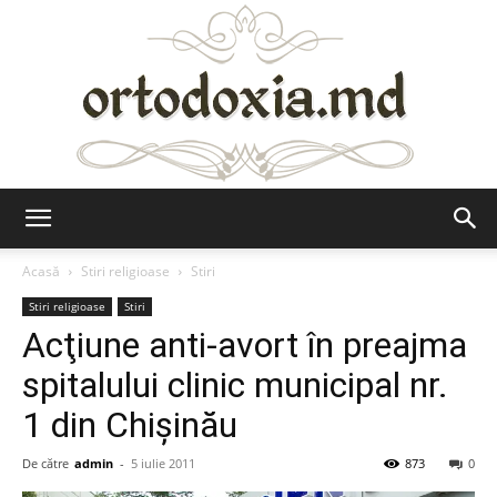
Ortodoxia.md
Acasă
Stiri religioase
Stiri
Stiri religioase
Stiri
Acţiune anti-avort în preajma
spitalului clinic municipal nr.
1 din Chişinău
De către
admin
-
5 iulie 2011
873
0