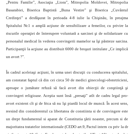
„Pentru Familie”, Asociaţia „Liora”, Mitropolia Moldovei, Mitropolia
Basarabiei, Biserica Baptistă „Buna Vestire” şi Biserica „Cuvântul
Credinţei” a desfăşurat în perioada 4-8 iulie la Chişinău, în preajma
Spitalului Nr.1 o amplă acţiune de sensibilizare a femeilor,
cu privire la
riscurile operaţiei de întrerupere voluntară a sarcinei şi de solidarizare cu
personalul medical în vederea convingerii mamelor sa îşi păstreze sarcina.
Participanţii la acţiune au distribuit 6000 de broşuri intitulate „Ce implică
un avort ?”.
În cadrul aceleiaşi acţiuni, în urma unei discuţii cu conducerea spitalului,
am constatat faptul că din cei circa 50 de medici ginecologi-obstetricieni,
aproape o jumătate refuză să facă avort din obiecţii de conştiinţă şi
convingeri religioase. Aceştia sunt însă „presaţi” atît de cadru legal pro-
avort existent cît şi de frica să nu îşi piardă locul de muncă. În acest sens,
reesind din considerentul ca libertatea de constiinta si de convingere este
un drept fundamental si aparat de Constitutia ţării noastre, precum si de
majoritatea tratatelor internationale (CEDO art.9, Pactul intern cu priv la dr