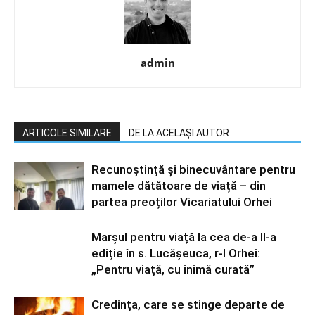
admin
ARTICOLE SIMILARE
DE LA ACELAȘI AUTOR
Recunoștință și binecuvântare pentru
mamele dătătoare de viață – din
partea preoților Vicariatului Orhei
Marșul pentru viață la cea de-a II-a
ediție în s. Lucășeuca, r-l Orhei:
„Pentru viață, cu inimă curată”
Credința, care se stinge departe de