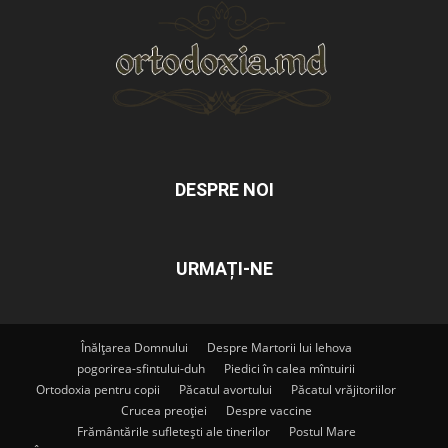
DESPRE NOI
URMAȚI-NE
Înălțarea Domnului
Despre Martorii lui Iehova
pogorirea-sfintului-duh
Piedici în calea mîntuirii
Ortodoxia pentru copii
Păcatul avortului
Păcatul vrăjitoriilor
Crucea preoției
Despre vaccine
Frământările sufletești ale tinerilor
Postul Mare