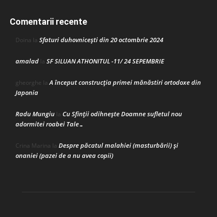
Comentarii recente
Sfaturi duhovnicești din 20 octombrie 2024
Doina
la
amalad
SF SILUAN ATHONITUL -11/ 24 SEPEMBRIE
la
A început construcţia primei mănăstiri ortodoxe din
gheorghe
la
Japonia
Radu Mungiu
Cu Sfinții odihnește Doamne sufletul nou
la
adormitei roabei Tale…
Despre păcatul malahiei (masturbării) şi
Crina Marina
la
onaniei (pazei de a nu avea copii)