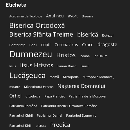
Etichete
Anul nou
avort
Academia de Teologie
Biserica
Biserica Ortodoxă
Biserica Sfânta Treime
biserică
Botezul
dragoste
copil
Coronavirus
Cruce
Conferință
Copii
Dumnezeu
Hristos
Icoana
Ierusalim
Iisus Hristos
Iisus
Ilarion Boian
Israel
Lucășeuca
mamă
Mitropolia
Mitropolia Moldovei;
Nașterea Domnului
moarte
Mântuitorul Hristos
Orhei
ortodoxia
Papa Francisc
Patriarhia de la Moscova
Patriarhia Română
Patriarhul Bisericii Ortodoxe Române
Patriarhul Chiril
Patriarhul Daniel
Patriarhul Ecumenic
Predica
Patriarhul Kirill
pictura