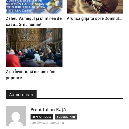
Zaheu Vameșul și sfințirea de
Aruncă grija ta spre Domnul…
casă… Și nu numai!
Ziua Învierii, să ne luminăm
popoare…
Autorii noștri
Preot Iulian Raţă
3878 ARTICOLE
6 COMENTARII
http://www.ortodoxia.md