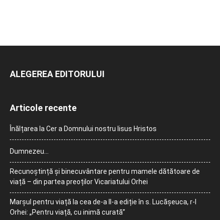
ALEGEREA EDITORULUI
Articole recente
Înălțarea la Cer a Domnului nostru Iisus Hristos
Dumnezeu…
Recunoștință și binecuvântare pentru mamele dătătoare de
viață – din partea preoților Vicariatului Orhei
Marșul pentru viață la cea de-a II-a ediție în s. Lucășeuca, r-l
Orhei: „Pentru viață, cu inimă curată”