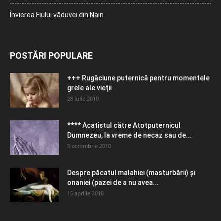
Învierea Fiului văduvei din Nain
POSTĂRI POPULARE
+++ Rugăciune puternică pentru momentele
grele ale vieţii
28 iulie 2010
**** Acatistul către Atotputernicul
Dumnezeu, la vreme de necaz sau de...
5 octombrie 2010
Despre păcatul malahiei (masturbării) şi
onaniei (pazei de a nu avea...
15 aprilie 2010