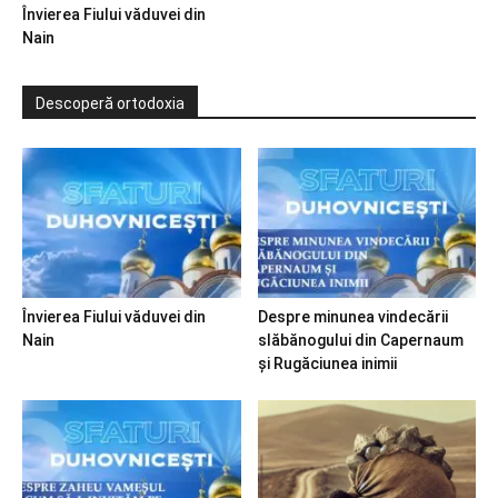
Învierea Fiului văduvei din
Nain
Descoperă ortodoxia
Învierea Fiului văduvei din
Despre minunea vindecării
Nain
slăbănogului din Capernaum
și Rugăciunea inimii