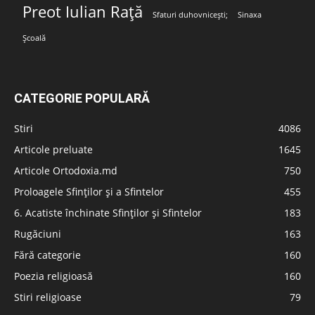
Preot Iulian Rață
Sfaturi duhovnicești;
Sinaxa
Școală
CATEGORIE POPULARĂ
Stiri
4086
Articole preluate
1645
Articole Ortodoxia.md
750
Proloagele Sfinților și a Sfintelor
455
6. Acatiste închinate Sfinților și Sfintelor
183
Rugăciuni
163
Fără categorie
160
Poezia religioasă
160
Stiri religioase
79