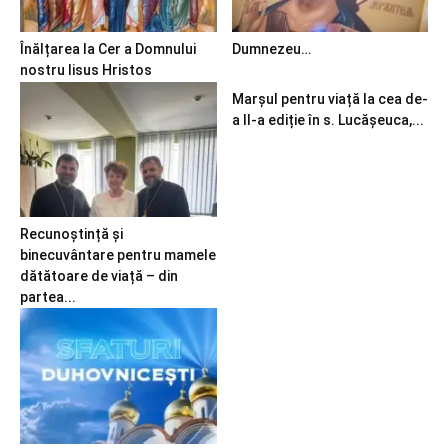
Înălțarea la Cer a Domnului
Dumnezeu…
nostru Iisus Hristos
Marșul pentru viață la cea de-
a II-a ediție în s. Lucășeuca,...
Recunoștință și
binecuvântare pentru mamele
dătătoare de viață – din
partea...