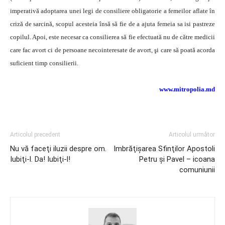
imperativă adoptarea unei legi de consiliere obligatorie a femeilor aflate în
criză de sarcină, scopul acesteia însă să fie de a ajuta femeia sa isi pastreze
copilul. Apoi, este necesar ca consilierea să fie efectuată nu de către medicii
care fac avort ci de persoane necointeresate de avort, şi care să poată acorda
suficient timp consilierii.
www.mitropolia.md
Articolul precedent
Articolul următor
Nu vă faceţi iluzii despre om.
Imbrăţişarea Sfinţilor Apostoli
Iubiţi-l. Da! Iubiţi-l!
Petru şi Pavel – icoana
comuniunii