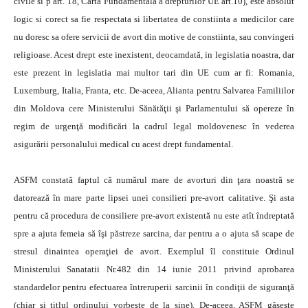
civile si p art. 18, Carta Fundamentala a drepturilor UE art.10), este absolut
logic si corect sa fie respectata si libertatea de constiinta a medicilor care
nu doresc sa ofere servicii de avort din motive de constiinta, sau convingeri
religioase. Acest drept este inexistent, deocamdată, in legislatia noastra, dar
este prezent in legislatia mai multor tari din UE cum ar fi: Romania,
Luxemburg, Italia, Franta, etc. De-aceea, Alianta pentru Salvarea Familiilor
din Moldova cere Ministerului Sănătăţii şi Parlamentului să opereze în
regim de urgenţă modificări la cadrul legal moldovenesc în vederea
asigurării personalului medical cu acest drept fundamental.
ASFM constată faptul că numărul mare de avorturi din ţara noastră se
datorează în mare parte lipsei unei consilieri pre-avort calitative. Şi asta
pentru că procedura de consiliere pre-avort existentă nu este atît îndreptată
spre a ajuta femeia să îşi păstreze sarcina, dar pentru a o ajuta să scape de
stresul dinaintea operaţiei de avort. Exemplul îl constituie Ordinul
Ministerului Sanatatii Nr.482 din 14 iunie 2011 privind aprobarea
standardelor pentru efectuarea întreruperii sarcinii în condiţii de siguranţă
(chiar şi titlul ordinului vorbeşte de la sine). De-aceea, ASFM găseşte