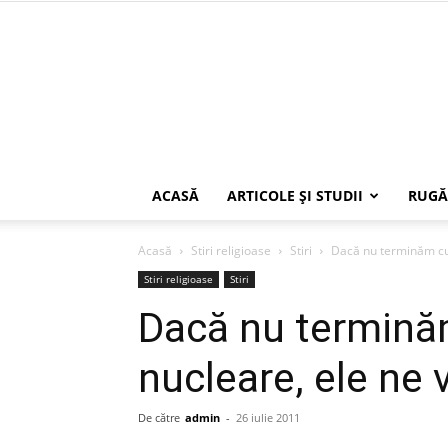
ACASĂ
ARTICOLE ŞI STUDII
RUGĂ
Acasă
Stiri religioase
Stiri
Dacă nu terminăm cu 
Stiri religioase
Stiri
Dacă nu termină
nucleare, ele ne 
De către
admin
-
26 iulie 2011