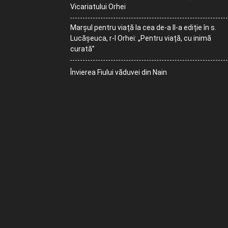
Vicariatului Orhei
Marșul pentru viață la cea de-a II-a ediție în s.
Lucășeuca, r-l Orhei: „Pentru viață, cu inimă
curată”
Învierea Fiului văduvei din Nain