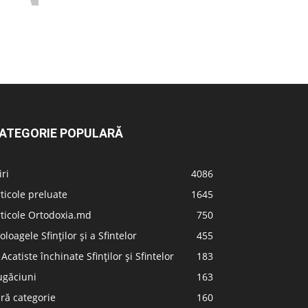
ATEGORIE POPULARĂ
iri
4086
ticole preluate
1645
ticole Ortodoxia.md
750
oloagele Sfinților și a Sfintelor
455
 Acatiste închinate Sfinților și Sfintelor
183
ugăciuni
163
ră categorie
160