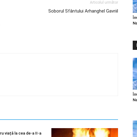
Articolul următor
Soborul Sfântului Arhanghel Gavriil
În
Na
,
În
Na
u viață la cea de-a II-a