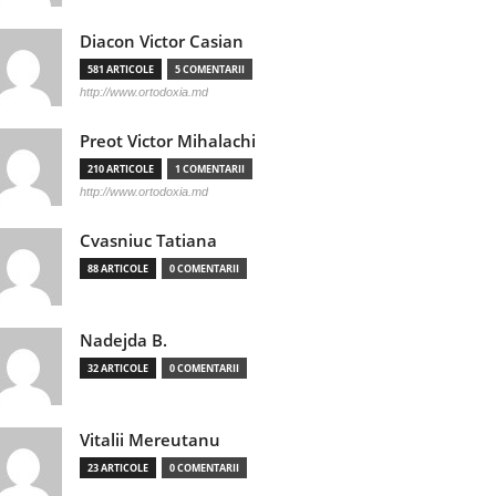
Diacon Victor Casian
581 ARTICOLE
5 COMENTARII
http://www.ortodoxia.md
Preot Victor Mihalachi
210 ARTICOLE
1 COMENTARII
http://www.ortodoxia.md
Cvasniuc Tatiana
88 ARTICOLE
0 COMENTARII
Nadejda B.
32 ARTICOLE
0 COMENTARII
Vitalii Mereutanu
23 ARTICOLE
0 COMENTARII