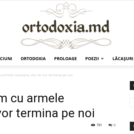
CIUNI
ORTODOXIA
PROLOAGE
POEZII
LĂCAŞURI
Ortodoxia.md
armele nucleare, ele ne vor termina pe noi
m cu armele
vor termina pe noi
791
0