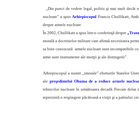
„Din punct de vedere legal, politic şi mai mult decât to
nucleare” a spus
Arhiepiscopul
Francis Chullikatt, Amba
despre armele nucleare.
În 2002, Chullikatt a spus într-o conferinţă despre
„Trata
morală a doctrinelor militare care afirmă necesitatea perm
sa bine cunoscută: armele nucleare sunt incompatibile cu p
arme sunt instrumente ale morţii şi ale distrugerii”.
Arhiepiscopul a numit „imorale” eforturile Statelor Uni
ale
preşedintelui Obama de a reduce armele nuclea
tehnicilor nucleare în următoarea decadă. Fiecare dolar d
reprezintă o respingere păcătoasă a vieţii şi a palnului cr