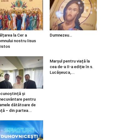
ălțarea la Cer a
Dumnezeu…
mnului nostru Iisus
istos
Marșul pentru viață la
cea de-a II-a ediție în s.
Lucășeuca,...
cunoștință și
necuvântare pentru
mele dătătoare de
ață – din partea...