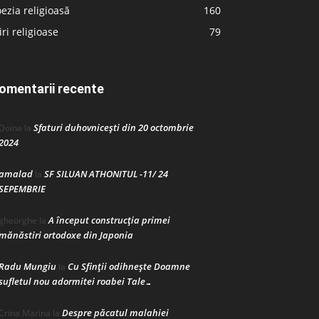
ezia religioasă
160
iri religioase
79
omentarii recente
Sfaturi duhovnicești din 20 octombrie
Doina
la
2024
amalad
SF SILUAN ATHONITUL -11/ 24
la
SEPEMBRIE
A început construcţia primei
gheorghe
la
mănăstiri ortodoxe din Japonia
Radu Mungiu
Cu Sfinții odihnește Doamne
la
sufletul nou adormitei roabei Tale…
Despre păcatul malahiei
Crina Marina
la