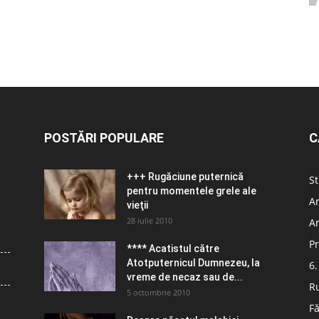
POSTĂRI POPULARE
C
+++ Rugăciune puternică
St
pentru momentele grele ale
Ar
vieţii
28 iulie 2010
Ar
Pr
**** Acatistul către
Atotputernicul Dumnezeu, la
6.
vreme de necaz sau de...
R
5 octombrie 2010
Fă