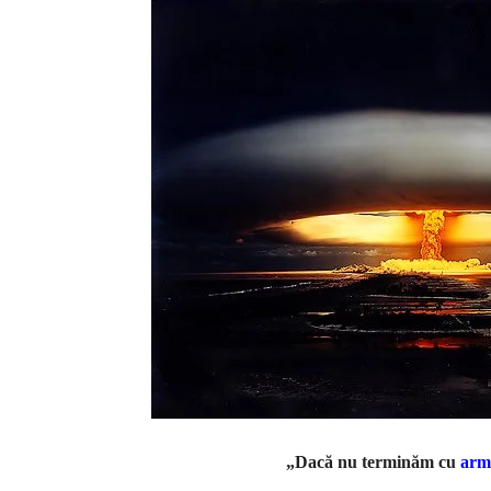
„Dacă nu terminăm cu
arm