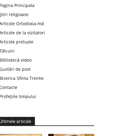
Pagina Principala
Știri religioase
Articole Ortodoxia.md
Articole de la vizitatori
Articole preluate
Tâlcuiri
Bibliotecă video
Gustări de post
Biserica Sfinta Treime
Contacte
Profețiile timpului
Ultimele articole