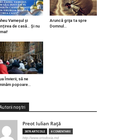
heu Vameșul și
Aruncă grija ta spre
ințirea de casă… Și nu
Domnul…
mai!
ua Învierii, să ne
minăm popoare…
Autorii noștri
Preot Iulian Raţă
3878 ARTICOLE
6 COMENTARII
http://www.ortodoxia.md