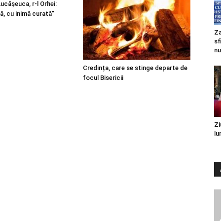
 Lucășeuca, r-l Orhei:
ă, cu inimă curată”
Za
sf
nu
Credința, care se stinge departe de
focul Bisericii
Zi
lu