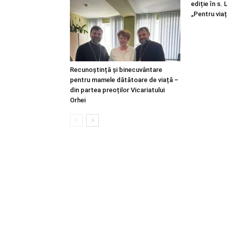
ediție în s.
„Pentru viaț
Recunoștință și binecuvântare
pentru mamele dătătoare de viață –
din partea preoților Vicariatului
Orhei