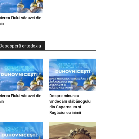
vierea Fiului văduvei din
in
Descoperă ortodoxia
vierea Fiului văduvei din
Despre minunea
in
vindecării slăbănogului
din Capernaum și
Rugăciunea inimii