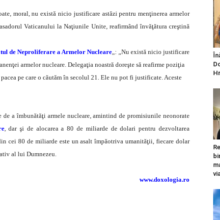
ate, moral, nu există nicio justificare astăzi pentru menţinerea armelor
sadorul Vaticanului la Naţiunile Unite, reafirmând învăţătura creştină
tul de Neproliferare a Armelor Nucleare
„: „Nu există nicio justificare
În
Do
anenţei armelor nucleare. Delegaţia noastră doreşte să reafirme poziţia
Hr
acea pe care o căutăm în secolul 21. Ele nu pot fi justificate. Aceste
te de a îmbunătăţi armele nucleare, amintind de promisiunile neonorate
re
, dar şi de alocarea a 80 de miliarde de dolari pentru dezvoltarea
in cei 80 de miliarde este un asalt împăotriva umanităţii, fiecare dolar
Re
eativ al lui Dumnezeu.
bi
ma
vi
www.doxologia.ro