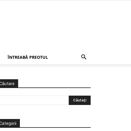
ÎNTREABĂ PREOTUL
Căutare
Categorii