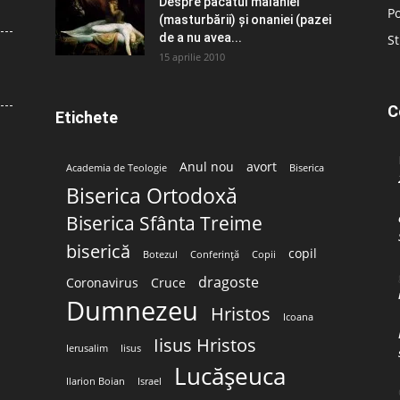
Despre păcatul malahiei
Po
(masturbării) şi onaniei (pazei
de a nu avea...
St
15 aprilie 2010
C
Etichete
Anul nou
avort
Academia de Teologie
Biserica
Biserica Ortodoxă
Biserica Sfânta Treime
biserică
copil
Botezul
Conferință
Copii
dragoste
Coronavirus
Cruce
Dumnezeu
Hristos
Icoana
Iisus Hristos
Ierusalim
Iisus
Lucășeuca
Ilarion Boian
Israel