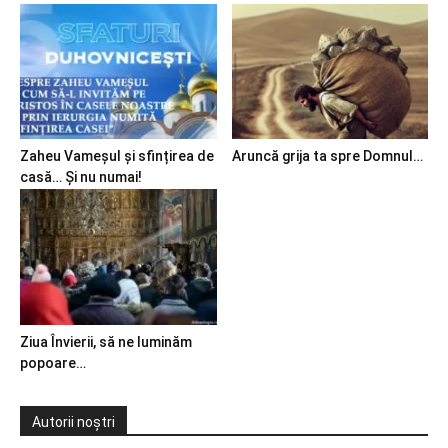
Zaheu Vameșul și sfințirea de
Aruncă grija ta spre Domnul…
casă… Și nu numai!
Ziua Învierii, să ne luminăm
popoare…
Autorii noștri