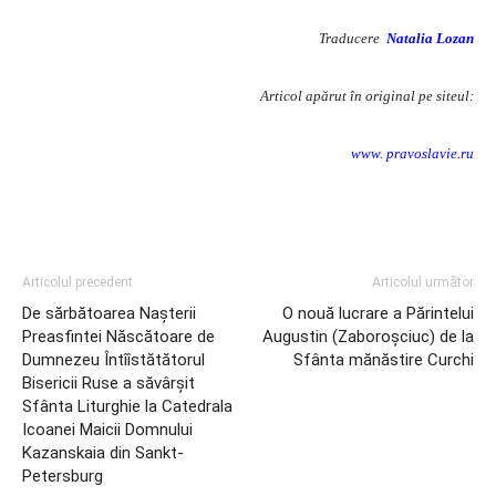
Traducere
Natalia Lozan
Articol apărut în original pe siteul:
www. pravoslavie.ru
Articolul precedent
Articolul următor
De sărbătoarea Nașterii
O nouă lucrare a Părintelui
Preasfintei Născătoare de
Augustin (Zaboroşciuc) de la
Dumnezeu Întîîstătătorul
Sfânta mănăstire Curchi
Bisericii Ruse a săvârșit
Sfânta Liturghie la Catedrala
Icoanei Maicii Domnului
Kazanskaia din Sankt-
Petersburg