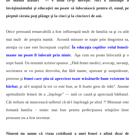
fie mama alături — e totul ce-şi doreşte. Nici o instituţie a
învăţământului şi educaţiei nu poate să înlocuiască pentru el, omul, pe
pieptul căruia poţi plânge şi la cinci şi la cincizeci de ani.
Orice persoană remarcabilă a fost influenţată mult de familia sa şi cu atât
mai mult de propria mamă. Această minune se naşte prin dragostea sa,
atenţia cu care este înconjurat copilul.
În educaţia copiilor rolul femeii-
mame nu poate fi înlocuit prin nimic
. Aşa cum nu poate înlocuită şi o
soţie bună. Un renumit scriitor spunea: „Fără femei medici, avocaţi, savanţi,
societatea se va putea dezvolta, dar fără mame, ajutoare şi susţinătoare,
prietene şi
femei care ştiu să aprecieze toate trăsăturile bune existente în
bărbat
, şi să-l susţină la tot ce este bun, ar fi foarte greu de trăit”. Anume
aptitudinile femeii de a „înţelege” — iată ce caută şi apreciază bărbatul.
Cât trebuie să muncească sufletul că să-l înţeleagă pe altul ?! Minunat este
formată familia – nimic mai bun pentru perfecţiunea relaţiilor între
persoane nu a fost inventat.
Nimeni nu spune că viaţa cotidiană a unei femei e plină doar de