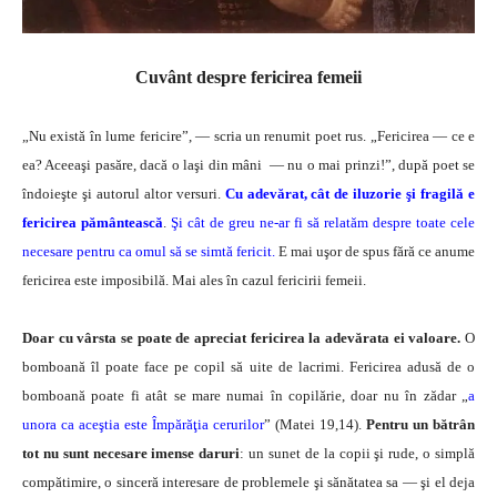
Cuvânt despre fericirea femeii
„Nu există în lume fericire”, — scria un renumit poet rus. „Fericirea — ce e
ea? Aceeaşi pasăre, dacă o laşi din mâni — nu o mai prinzi!”, după poet se
îndoieşte şi autorul altor versuri.
Cu adevărat, cât de iluzorie şi fragilă e
fericirea pământească
.
Şi cât de greu ne-ar fi să relatăm despre toate cele
necesare pentru ca omul să se simtă fericit.
E mai uşor de spus fără ce anume
fericirea este imposibilă. Mai ales în cazul fericirii femeii.
Doar cu vârsta se poate de apreciat fericirea la adevărata ei valoare.
O
bomboană îl poate face pe copil să uite de lacrimi. Fericirea adusă de o
bomboană poate fi atât se mare numai în copilărie, doar nu în zădar „
a
unora ca aceştia este Împărăţia cerurilor
” (Matei 19,14).
Pentru un bătrân
tot nu sunt necesare imense daruri
: un sunet de la copii şi rude, o simplă
compătimire, o sinceră interesare de problemele şi sănătatea sa — şi el deja