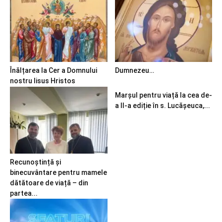
Înălțarea la Cer a Domnului
Dumnezeu…
nostru Iisus Hristos
Marșul pentru viață la cea de-
a II-a ediție în s. Lucășeuca,...
Recunoștință și
binecuvântare pentru mamele
dătătoare de viață – din
partea...