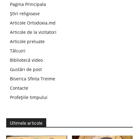
Pagina Principala
Știri religioase
Articole Ortodoxia.md
Articole de la vizitatori
Articole preluate
Tâlcuiri
Bibliotecă video
Gustări de post
Biserica Sfinta Treime
Contacte
Profețiile timpului
Ultimele articole