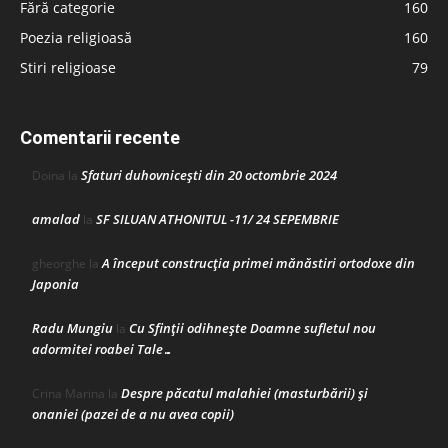
Fără categorie
160
Poezia religioasă
160
Stiri religioase
79
Comentarii recente
Sfaturi duhovnicești din 20 octombrie 2024
Doina
la
amalad
SF SILUAN ATHONITUL -11/ 24 SEPEMBRIE
la
A început construcţia primei mănăstiri ortodoxe din
gheorghe
la
Japonia
Radu Mungiu
Cu Sfinții odihnește Doamne sufletul nou
la
adormitei roabei Tale…
Despre păcatul malahiei (masturbării) şi
Crina Marina
la
onaniei (pazei de a nu avea copii)