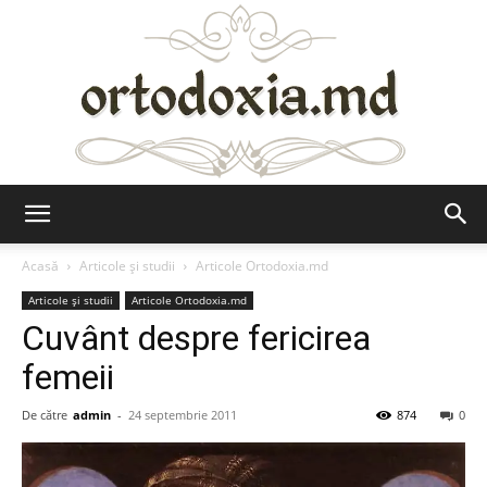
Ortodoxia.md
Acasă
Articole şi studii
Articole Ortodoxia.md
Articole şi studii
Articole Ortodoxia.md
Cuvânt despre fericirea
femeii
De către
admin
-
24 septembrie 2011
874
0