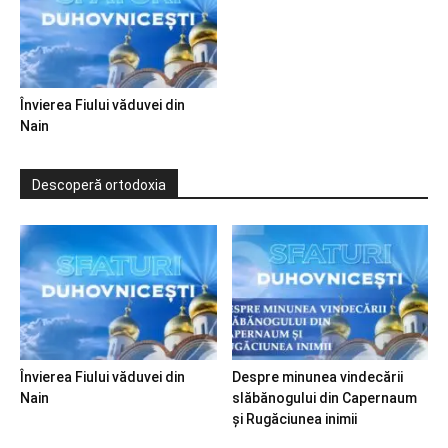
Învierea Fiului văduvei din
Nain
Descoperă ortodoxia
Învierea Fiului văduvei din
Despre minunea vindecării
Nain
slăbănogului din Capernaum
și Rugăciunea inimii