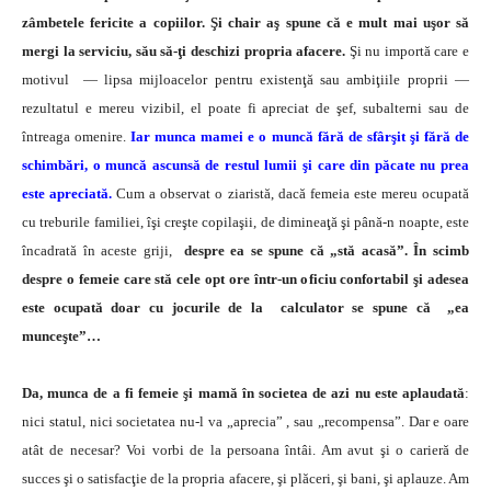
zâmbetele fericite a copiilor. Şi chair aş spune că e mult mai uşor să
mergi la serviciu, său să-ţi deschizi propria afacere.
Şi nu importă care e
motivul — lipsa mijloacelor pentru existenţă sau ambiţiile proprii —
rezultatul e mereu vizibil, el poate fi apreciat de şef, subalterni sau de
întreaga omenire.
Iar munca mamei e o muncă fără de sfârşit şi fără de
schimbări, o muncă ascunsă de restul lumii şi care din păcate nu prea
este apreciată.
Cum a observat o ziaristă, dacă femeia este mereu ocupată
cu treburile familiei, îşi creşte copilaşii, de dimineaţă şi până-n noapte, este
încadrată în aceste griji,
despre ea se spune că „stă acasă”. În scimb
despre o femeie care stă cele opt ore într-un oficiu confortabil şi adesea
este ocupată doar cu jocurile de la calculator se spune că „ea
munceşte”…
Da, munca de a fi femeie şi mamă în societea de azi nu este aplaudată
:
nici statul, nici societatea nu-l va „aprecia” , sau „recompensa”. Dar e oare
atât de necesar? Voi vorbi de la persoana întâi. Am avut şi o carieră de
succes şi o satisfacţie de la propria afacere, şi plăceri, şi bani, şi aplauze. Am