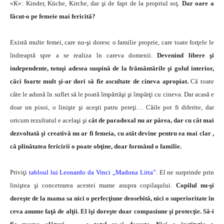
«К»: Kinder, Küchе, Кirchе, dar şi de fapt de la propriul soţ.
Dar oare a
făcut-o pe femeie mai fericită?
Există multe femei, care nu-şi doresc o familie proprie, care toate forţele le
îndreaptă spre a se realiza în careva domenii.
Devenind libere şi
independente, totuşi adesea suspină de la frământările şi golul interior,
căci foarte mult şi-ar dori să fie ascultate de cineva apropiat.
Că toate
câte le adună în suflet să le poată împărtăşi şi împărţi cu cineva. Dar acasă e
doar un pisoi, o linişte şi aceşti patru pereţi… Căile pot fi diferite, dar
oricum rezultatul e acelaşi şi
cât de paradoxal nu ar părea, dar cu cât mai
dezvoltată şi creativă nu ar fi femeia, cu atât devine pentru ea mai clar ,
că plinătatea fericirii o poate obţine, doar formând o familie.
Priviţi
tabloul lui Leonardo da Vinci „Madona Litta”
. El ne surprinde prin
liniştea şi concetrarea acestei mame asupra copilaşului.
Copilul nu-şi
doreşte de la mama sa nici o perfecţiune deosebită, nici o superioritate în
ceva anume faţă de alţii. El îşi doreşte doar compasiune şi protecţie. Să-i