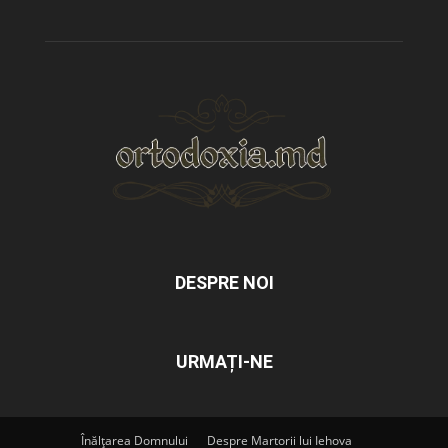
DESPRE NOI
URMAȚI-NE
Înălțarea Domnului
Despre Martorii lui Iehova