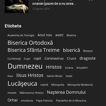
onaniei (pazei de a nu avea...
15 aprilie 2010
Etichete
Anul nou
avort
Academia de Teologie
Biserica
Biserica Ortodoxă
Biserica Sfânta Treime
biserică
Botezul
dragoste
copil
Coronavirus
Cruce
Conferință
Copii
Dumnezeu
Hristos
Icoana
Ierusalim
Iisus Hristos
Iisus
Ilarion Boian
Israel
Lucășeuca
mamă
Mitropolia
Mitropolia Moldovei;
Nașterea Domnului
moarte
Mântuitorul Hristos
Orhei
ortodoxia
Papa Francisc
Patriarhia de la Moscova