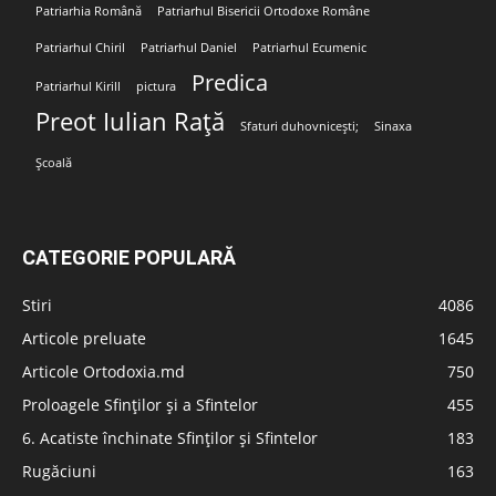
Patriarhia Română
Patriarhul Bisericii Ortodoxe Române
Patriarhul Chiril
Patriarhul Daniel
Patriarhul Ecumenic
Predica
Patriarhul Kirill
pictura
Preot Iulian Rață
Sfaturi duhovnicești;
Sinaxa
Școală
CATEGORIE POPULARĂ
Stiri
4086
Articole preluate
1645
Articole Ortodoxia.md
750
Proloagele Sfinților și a Sfintelor
455
6. Acatiste închinate Sfinților și Sfintelor
183
Rugăciuni
163