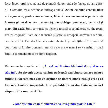
facut înconjorul la jumătate de planetă, dar fericirea de femeie nu am găsit-
o. Căsătoria mi-a schimbat întreaga viaţă.
Acum eu sunt centrul unui
micuţ univers, poate chiar un soare, fără de care nu numai se poate simţi
foamea (şi nu doar cea trupească), dar şi frigul pentru toţi cei mici şi
mari din casă.
Sunt convinsă că femeia respiră şi se hrăneşte cu dragoste.
Pentru ea posibilitate de a fi mamă şi soţie îi desoperă adevărata fericire,
cea de a iubi. Dar dacă femeia este talentată şi calităţile ei îi permit să
contribue şi în alte domenii, atunci cu o aşa o mamă se va mândri toată
familia şi nimeni nu se va simţi neglijat.
Dumnezeu i-a spus femeii : „
Atrasă vei fi către bărbatul tău şi el te va
stăpâni
”.
Au devenit aceste cuvinte pedeapsă sau binecuvântare pentru
femeie ?
Părerea mea este că depinde de fiecare dintre noi. Şi cred : că
fericirea femeii e imposibilă fără posibilitatea ca din toată inima să-I
răspunzi Creatotorului Tău :
„Bine este mie că m-ai smerit, ca să învăţ îndreptările Tale!”