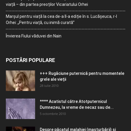
viață – din partea preoților Vicariatului Orhei
Marșul pentru viață la cea de-a II-a ediție în s. Lucășeuca, r-l
Orhei: „Pentru viață, cu inimă curată”
Învierea Fiului văduvei din Nain
POSTĂRI POPULARE
+++ Rugăciune puternică pentru momentele
grele ale vieţii
28 iulie 2010
**** Acatistul către Atotputernicul
Dumnezeu, la vreme de necaz sau de...
5 octombrie 2010
Despre păcatul malahiei (masturbării) şi