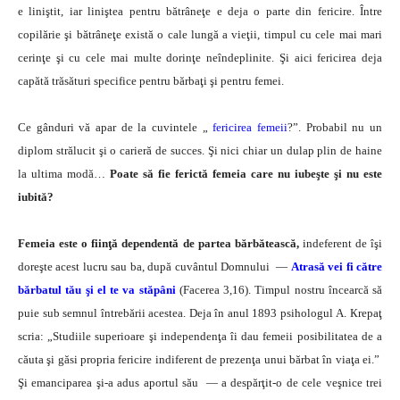
e liniştit, iar liniştea pentru bătrâneţe e deja o parte din fericire. Între
copilărie şi bătrâneţe există o cale lungă a vieţii, timpul cu cele mai mari
cerinţe şi cu cele mai multe dorinţe neîndeplinite. Şi aici fericirea deja
capătă trăsături specifice pentru bărbaţi şi pentru femei.
Ce gânduri vă apar de la cuvintele „
fericirea femeii
?”. Probabil nu un
diplom strălucit şi o carieră de succes. Şi nici chiar un dulap plin de haine
la ultima modă…
Poate să fie ferictă femeia care nu iubeşte şi nu este
iubită?
Femeia este o fiinţă dependentă de partea bărbătească,
indeferent de îşi
doreşte acest lucru sau ba, după cuvântul Domnului —
Atrasă vei fi către
bărbatul tău şi el te va stăpâni
(Facerea 3,16). Timpul nostru încearcă să
puie sub semnul întrebării acestea. Deja în anul 1893 psihologul А. Кrepaţ
scria: „Studiile superioare şi independenţa îi dau femeii posibilitatea de a
căuta şi găsi propria fericire indiferent de prezenţa unui bărbat în viaţa ei.”
Şi emanciparea şi-a adus aportul său — a despărţit-o de cele veşnice trei