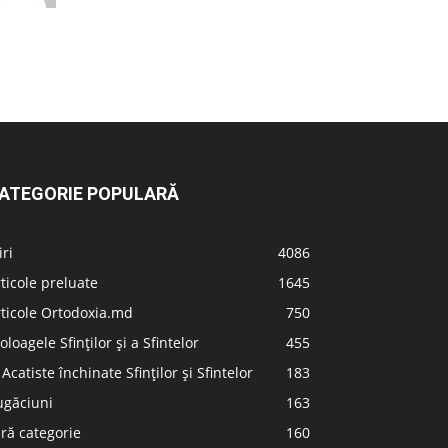
ATEGORIE POPULARĂ
iri
4086
ticole preluate
1645
ticole Ortodoxia.md
750
oloagele Sfinților și a Sfintelor
455
 Acatiste închinate Sfinților și Sfintelor
183
ugăciuni
163
ră categorie
160