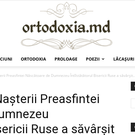
CIUNI
ORTODOXIA
PROLOAGE
POEZII
LĂCAŞURI
Ortodoxia.md
ii Preasfintei Născătoare de Dumnezeu Întîîstătătorul Bisericii Ruse a săvârșit..
așterii Preasfintei
Dumnezeu
sericii Ruse a săvârșit