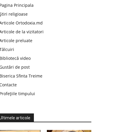
Pagina Principala
Știri religioase
Articole Ortodoxia.md
Articole de la vizitatori
Articole preluate
Tâlcuiri
Bibliotecă video
Gustări de post
Biserica Sfinta Treime
Contacte
Profețiile timpului
Ultimele articole