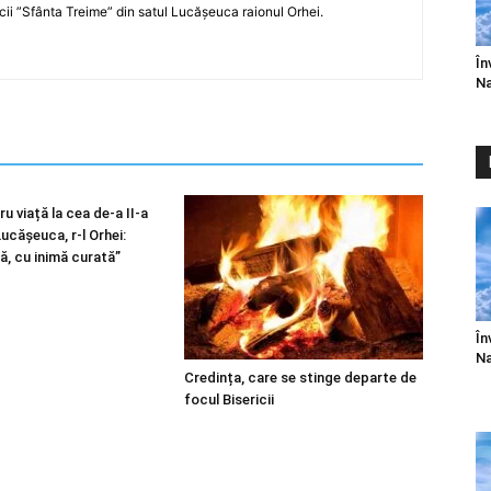
icii ”Sfânta Treime” din satul Lucășeuca raionul Orhei.
În
Na
u viață la cea de-a II-a
 Lucășeuca, r-l Orhei:
ă, cu inimă curată”
În
Na
Credința, care se stinge departe de
focul Bisericii