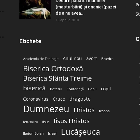
Despre păcatul malahiei
Po
(masturbării) şi onaniei (pazei
de a nu avea...
St
15 aprilie 2010
C
Etichete
Anul nou
avort
Academia de Teologie
Biserica
Biserica Ortodoxă
Biserica Sfânta Treime
biserică
copil
Botezul
Conferință
Copii
dragoste
Coronavirus
Cruce
Dumnezeu
Hristos
Icoana
Iisus Hristos
Ierusalim
Iisus
Lucășeuca
Ilarion Boian
Israel