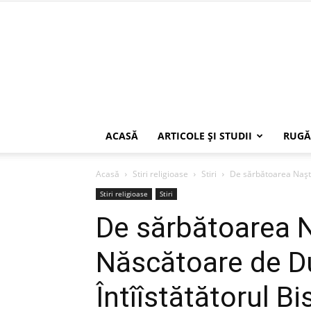
ACASĂ
ARTICOLE ŞI STUDII
RUGĂ
Acasă
Stiri religioase
Stiri
De sărbătoarea Nașter
Stiri religioase
Stiri
De sărbătoarea N
Născătoare de 
Întîîstătătorul Bi