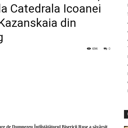
la Catedrala Icoanei
Kazanskaia din
g
694
0
re de Dumnezeu Întîîstătătorul Bisericii Ruse a săvârșit