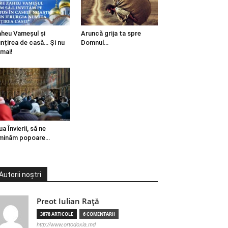
heu Vameșul și
Aruncă grija ta spre
ințirea de casă… Și nu
Domnul…
mai!
ua Învierii, să ne
minăm popoare…
Autorii noștri
Preot Iulian Raţă
3878 ARTICOLE
6 COMENTARII
http://www.ortodoxia.md