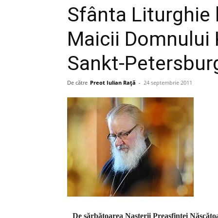
Sfânta Liturghie 
Maicii Domnului 
Sankt-Petersbur
De către
Preot Iulian Raţă
-
24 septembrie 2011
De sărbătoarea Nașterii Preasfintei Născătoa