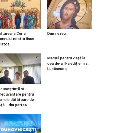
ălțarea la Cer a
Dumnezeu…
mnului nostru Iisus
istos
Marșul pentru viață la
cea de-a II-a ediție în s.
Lucășeuca,...
cunoștință și
necuvântare pentru
mele dătătoare de
ață – din partea...