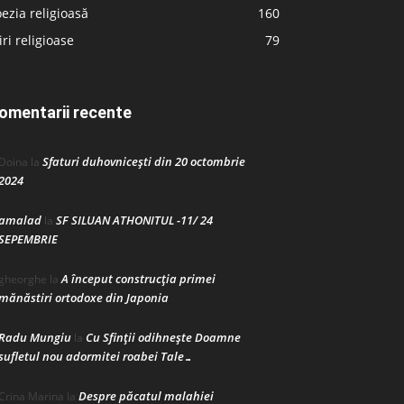
ezia religioasă
160
iri religioase
79
omentarii recente
Sfaturi duhovnicești din 20 octombrie
Doina
la
2024
amalad
SF SILUAN ATHONITUL -11/ 24
la
SEPEMBRIE
A început construcţia primei
gheorghe
la
mănăstiri ortodoxe din Japonia
Radu Mungiu
Cu Sfinții odihnește Doamne
la
sufletul nou adormitei roabei Tale…
Despre păcatul malahiei
Crina Marina
la