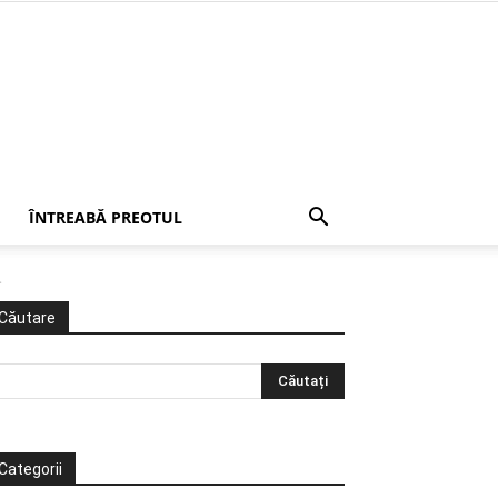
ÎNTREABĂ PREOTUL
.
Căutare
Categorii