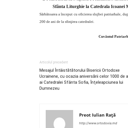
Sfânta Liturghie la Catedrala Icoanei
Sărbătoarea a început cu oficierea slujbei patriarhale, d
200 de ani de la sfinţirea catedralei.
Cuvântul Patriarhu
http://www.youtube.com/watc
Articolul precedent
Mesajul Întâistătătorului Bisericii Ortodoxe
Ucrainene, cu ocazia aniversării celor 1000 de a
ai Catedralei Sfânta Sofia, Înţeleapciunea lui
Dumnezeu
Preot Iulian Raţă
http://www.ortodoxia.md