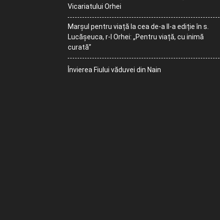
Vicariatului Orhei
Marșul pentru viață la cea de-a II-a ediție în s.
Lucășeuca, r-l Orhei: „Pentru viață, cu inimă
curată”
Învierea Fiului văduvei din Nain