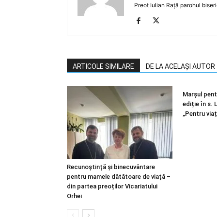
Preot Iulian Rață parohul biser
ARTICOLE SIMILARE
DE LA ACELAȘI AUTOR
Marșul pentr
ediție în s.
„Pentru viaț
Recunoștință și binecuvântare
pentru mamele dătătoare de viață –
din partea preoților Vicariatului
Orhei