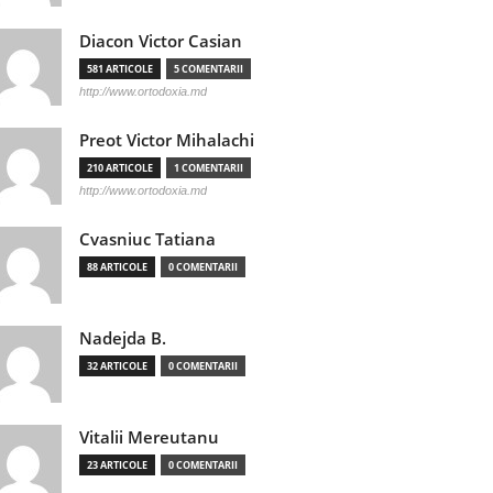
Diacon Victor Casian
581 ARTICOLE
5 COMENTARII
http://www.ortodoxia.md
Preot Victor Mihalachi
210 ARTICOLE
1 COMENTARII
http://www.ortodoxia.md
Cvasniuc Tatiana
88 ARTICOLE
0 COMENTARII
Nadejda B.
32 ARTICOLE
0 COMENTARII
Vitalii Mereutanu
23 ARTICOLE
0 COMENTARII