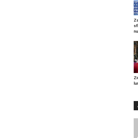
Za
sf
nu
Zi
lu