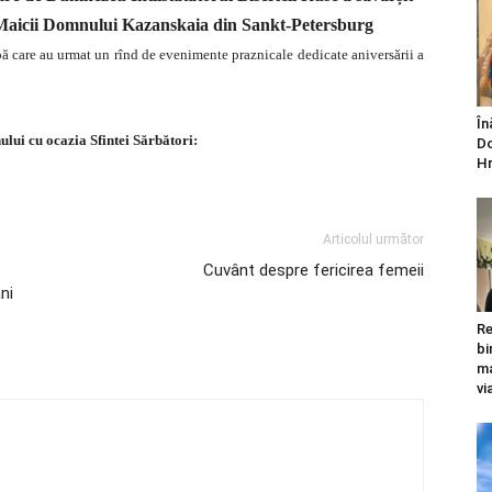
 Maicii Domnului Kazanskaia din Sankt-Petersburg
upă care au urmat un rînd de evenimente praznicale dedicate aniversării a
În
lui cu ocazia Sfintei Sărbători:
Do
Hr
h?v=e_oi3lyUc_E&feature=player_embedded
Articolul următor
Cuvânt despre fericirea femeii
ni
Re
bi
ma
vi