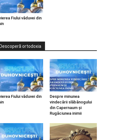
vierea Fiului văduvei din
in
Descoperă ortodoxia
vierea Fiului văduvei din
Despre minunea
in
vindecării slăbănogului
din Capernaum și
Rugăciunea inimii