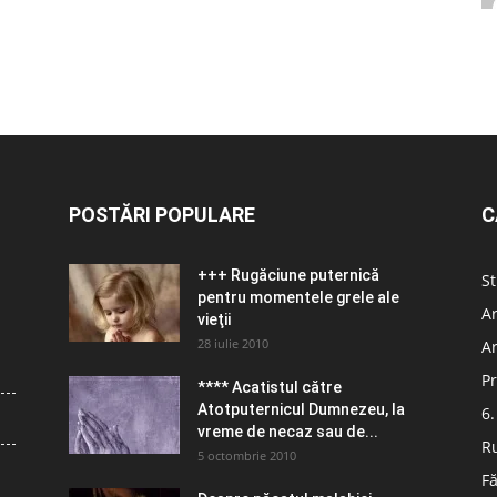
POSTĂRI POPULARE
C
+++ Rugăciune puternică
St
pentru momentele grele ale
Ar
vieţii
28 iulie 2010
Ar
Pr
**** Acatistul către
Atotputernicul Dumnezeu, la
6.
vreme de necaz sau de...
R
5 octombrie 2010
Fă