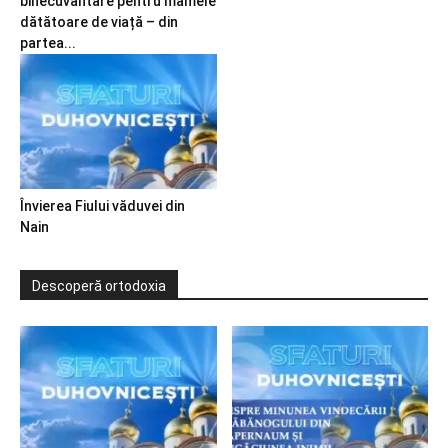
binecuvântare pentru mamele
dătătoare de viață – din
partea...
Învierea Fiului văduvei din
Nain
Descoperă ortodoxia