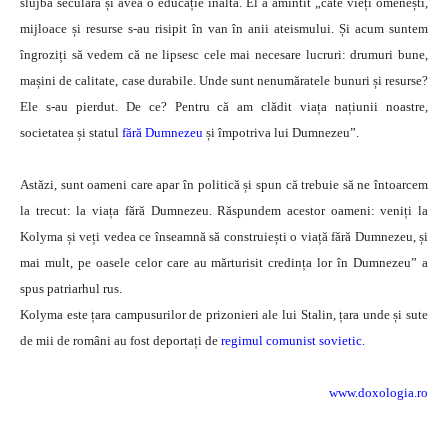
slujbă seculară și avea o educație înaltă. El a amintit „câte vieți omenești,
mijloace și resurse s-au risipit în van în anii ateismului. Și acum suntem
îngroziți să vedem că ne lipsesc cele mai necesare lucruri: drumuri bune,
mașini de calitate, case durabile. Unde sunt nenumăratele bunuri și resurse?
Ele s-au pierdut. De ce? Pentru că am clădit viața națiunii noastre,
societatea și statul
fără Dumnezeu
și împotriva lui Dumnezeu”.
Astăzi, sunt oameni care apar în politică și spun că trebuie să ne întoarcem
la trecut: la viața fără Dumnezeu. Răspundem acestor oameni: veniți la
Kolyma și veți vedea ce înseamnă să construiești o viață fără Dumnezeu, și
mai mult, pe oasele celor care au mărturisit credința lor în Dumnezeu” a
spus patriarhul rus.
Kolyma este țara campusurilor de prizonieri ale lui Stalin, țara unde și sute
de mii de români au fost deportați de
regimul comunist sovietic.
www.doxologia.ro