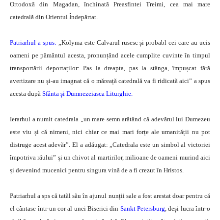
Ortodoxă din Magadan, închinată Preasfintei Treimi, cea mai mare
catedrală din Orientul Îndepărtat.
Patriarhul a spus:
„Kolyma este Calvarul rusesc și probabl cei care au ucis
oameni pe pământul acesta, pronunțând acele cumplite cuvinte în timpul
transportării deportaților: Pas la dreapta, pas la stânga, împușcat fără
avertizare nu și-au imagnat că o măreață catedrală va fi ridicată aici” a spus
acesta după
Sfânta și Dumnezeiasca Liturghie.
Ierarhul a numit catedrala „un mare semn arătând că adevărul lui Dumezeu
este viu și că nimeni, nici chiar ce mai mari forțe ale umanității nu pot
distruge acest adevăr”. El a adăugat: „Catedrala este un simbol al victoriei
împotriva răului” și un chivot al martirilor, milioane de oameni murind aici
și devenind mucenici pentru singura vină de a fi crezut în Hristos.
Patriarhul a sps că tatăl său în ajunul nunții sale a fost arestat doar pentru că
el cântase într-un cor al unei Biserici din
Sankt Petersburg
, deși lucra într-o