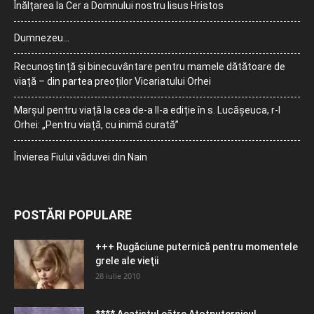
Înălțarea la Cer a Domnului nostru Iisus Hristos
Dumnezeu…
Recunoștință și binecuvântare pentru mamele dătătoare de
viață – din partea preoților Vicariatului Orhei
Marșul pentru viață la cea de-a II-a ediție în s. Lucășeuca, r-l
Orhei: „Pentru viață, cu inimă curată”
Învierea Fiului văduvei din Nain
POSTĂRI POPULARE
+++ Rugăciune puternică pentru momentele
grele ale vieţii
28 iulie 2010
**** Acatistul către Atotputernicul