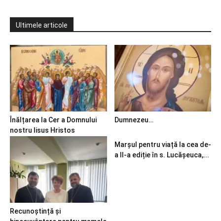
Ultimele articole
Înălțarea la Cer a Domnului
Dumnezeu…
nostru Iisus Hristos
Marșul pentru viață la cea de-
a II-a ediție în s. Lucășeuca,...
Recunoștință și