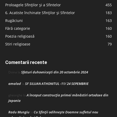
Proloagele Sfinților și a Sfintelor
455
6. Acatiste închinate Sfinților și Sfintelor
183
Rugăciuni
163
Fără categorie
160
Poezia religioasă
160
Stiri religioase
79
Comentarii recente
Sfaturi duhovnicești din 20 octombrie 2024
Doina
la
amalad
SF SILUAN ATHONITUL -11/ 24 SEPEMBRIE
la
A început construcţia primei mănăstiri ortodoxe din
gheorghe
la
Japonia
Radu Mungiu
Cu Sfinții odihnește Doamne sufletul nou
la