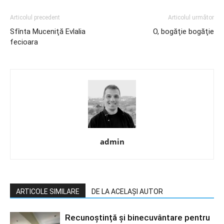
Articolul precedent
Articolul următor
Sfînta Muceniţă Evlalia
O, bogăţie bogăţie
fecioara
admin
ARTICOLE SIMILARE
DE LA ACELAȘI AUTOR
Recunoștință și binecuvântare pentru