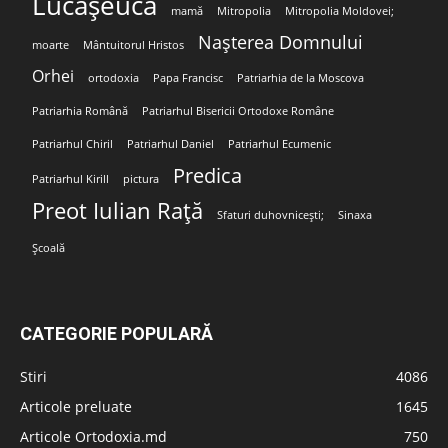
Lucășeuca
mamă
Mitropolia
Mitropolia Moldovei;
Nașterea Domnului
moarte
Mântuitorul Hristos
Orhei
ortodoxia
Papa Francisc
Patriarhia de la Moscova
Patriarhia Română
Patriarhul Bisericii Ortodoxe Române
Patriarhul Chiril
Patriarhul Daniel
Patriarhul Ecumenic
Predica
Patriarhul Kirill
pictura
Preot Iulian Rață
Sfaturi duhovnicești;
Sinaxa
Școală
CATEGORIE POPULARĂ
Stiri
4086
Articole preluate
1645
Articole Ortodoxia.md
750