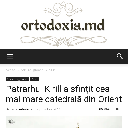
Ortodoxia.md
Acasă
Stiri religioase
Stiri
Stiri religioase
Stiri
Patrarhul Kirill a sfințit cea
mai mare catedrală din Orient
De către
admin
-
3 septembrie 2011
864
0