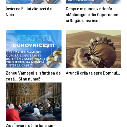
Învierea Fiului văduvei din
Despre minunea vindecării
Nain
slăbănogului din Capernaum
și Rugăciunea inimii
Zaheu Vameșul și sfințirea de
Aruncă grija ta spre Domnul…
casă… Și nu numai!
Ziua Învierii, să ne luminăm