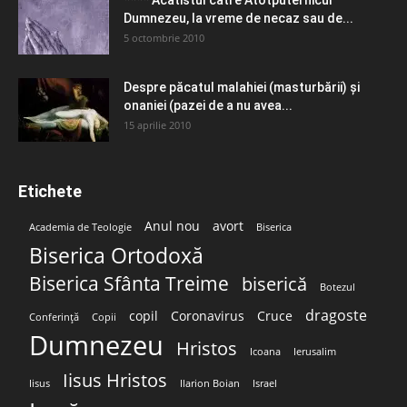
Dumnezeu, la vreme de necaz sau de...
5 octombrie 2010
Despre păcatul malahiei (masturbării) şi
onaniei (pazei de a nu avea...
15 aprilie 2010
Etichete
Anul nou
avort
Academia de Teologie
Biserica
Biserica Ortodoxă
Biserica Sfânta Treime
biserică
Botezul
dragoste
copil
Coronavirus
Cruce
Conferință
Copii
Dumnezeu
Hristos
Icoana
Ierusalim
Iisus Hristos
Iisus
Ilarion Boian
Israel