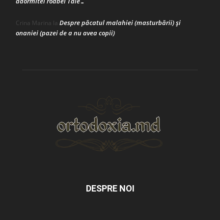
adormitei roabei Tale…
Despre păcatul malahiei (masturbării) şi
Crina Marina
la
onaniei (pazei de a nu avea copii)
DESPRE NOI