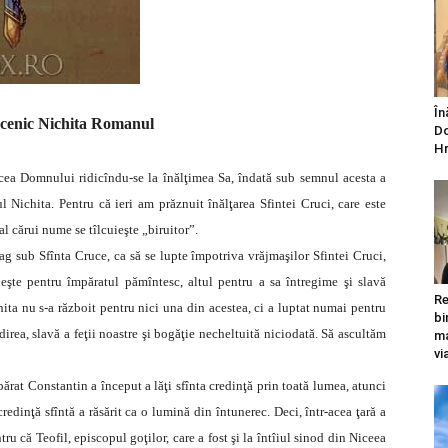
În
cenic Nichita Romanul
Do
Hr
ucea Domnului ridicîndu-se la înălţimea Sa, îndată sub semnul acesta a
 Nichita. Pentru că ieri am prăznuit înălţarea Sfintei Cruci, care este
 al cărui nume se tîlcuieşte „biruitor”.
teag sub Sfînta Cruce, ca să se lupte împotriva vrăjmaşilor Sfintei Cruci,
eşte pentru împăratul pămîntesc, altul pentru a sa întregime şi slavă
Re
chita nu s-a războit pentru nici una din acestea, ci a luptat numai pentru
bi
irea, slavă a feţii noastre şi bogăţie necheltuită niciodată. Să ascultăm
ma
vi
ărat Constantin a început a lăţi sfînta credinţă prin toată lumea, atunci
credinţă sfîntă a răsărit ca o lumină din întunerec. Deci, într-acea ţară a
tru că Teofil, episcopul goţilor, care a fost şi la întîiul sinod din Niceea