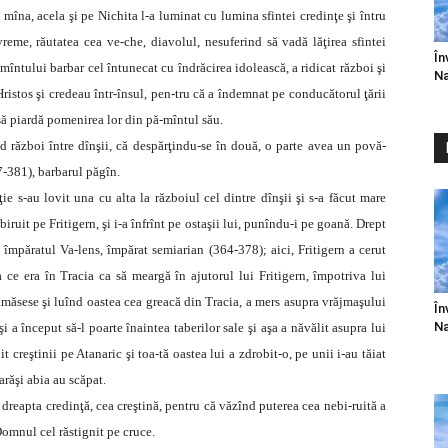
 mîna, acela şi pe Nichita l-a luminat cu lumina sfintei credinţe şi întru
reme, răutatea cea ve-che, diavolul, nesuferind să vadă lăţirea sfintei
În
mîntului barbar cel întunecat cu îndrăcirea idolească, a ridicat război şi
Na
ristos şi credeau într-însul, pen-tru că a îndemnat pe conducătorul ţării
 să piardă pomenirea lor din pă-mîntul său.
d război între dînşii, că despărţindu-se în două, o parte avea un povă-
7-381), barbarul păgîn.
 s-au lovit una cu alta la războiul cel dintre dînşii şi s-a făcut mare
biruit pe Fritigern, şi i-a înfrînt pe ostaşii lui, punîndu-i pe goană. Drept
 la împăratul Va-lens, împărat semiarian (364-378); aici, Fritigern a cerut
a ce era în Tracia ca să meargă în ajutorul lui Fritigern, împotriva lui
rămăsese şi luînd oastea cea greacă din Tracia, a mers asupra vrăjmaşului
În
Na
i a început să-l poarte înaintea taberilor sale şi aşa a năvălit asupra lui
 creştinii pe Atanaric şi toa-tă oastea lui a zdrobit-o, pe unii i-au tăiat
varăşi abia au scăpat.
dreapta credinţă, cea creştină, pentru că văzînd puterea cea nebi-ruită a
Domnul cel răstignit pe cruce.