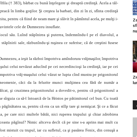
fila († 383), bărbat cu bună înţelegere şi dreaptă credinţă. Acela a tăl-
eacă în limba goţilor. Şi creştea la barbari, din zi în zi, sfînta credinţă
chita, pentru că fiind de neam mare şi slăvit în pămîntul acela, pe mulţi i-
Za
sf
 cuvintele cele de Dumnezeu insuflate.
nu
locul său. Luînd stăpînirea şi puterea, îndemnîndu-l pe el diavolul, a
 stăpînirii sale, răzbunîndu-şi ruşinea ce suferise; că de creştini fusese
Dumnezeu, a ieşit la război împotriva amîndorura vrăjmaşilor, împotriva
şului celui nevăzut aducînd pe cei necredincioşi la credinţă, iar pe cei
împotriva vrăj-maşului celui văzut se lupta cînd mustra pe prigonitorul
Zi
 neomenie, căci da la felurite munci mulţimea cea fără de număr a
lu
călcat, şi cruzimea prigonitorului a dovedit-o, pentru că prigonitorul a
se sîrguia ca să-l întoarcă de la Hristos pe pătimitorul cel bun. Cu toată
a păgînătatea sa, pentru că era ca un stîlp tare şi nemişcat. Şi ce a făcut
, pe care nici multele bătăi, nici ruperea trupului şi chiar zdrobirea
aceasta păgînul? Nimic altceva decît că pe sine s-a aprins mai mult cu
fost mistuit cu trupul, iar cu sufletul, ca şi pasărea Fenix, din cenuşă a