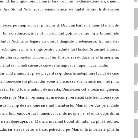
rînd. Iar prigonitorul, chiar şi fără foc, prin ne-dumnezeire ars, a murit
ele. Aşa Sfîntul Nichita, sub semnul crucii s-a luptat pentru Hristos şi s-a
şi zăcea pe cîmp aruncat şi necinstit. Deci, un bărbat, anume Marian, de
n bine-credincios, a venit în pămîntul goţilor pentru nişte biruinţi ale
fîntul Nichita şi legase cu dînsul dragoste prietenească. Iar mai ales
e schingiuiri pînă la sînge pentru credinţa lui Hristos. Şi zăcînd aruncat
bitului său prieten, mucenicul lui Hristos, şi să-l ducă pe el la moşia sa,
 tiranul să nu îndrăznească cine-va să îngroape trupul mucenicului.
ar cînd a înnoptat şi s-a pregătit să-şi ducă la îndeplinire lucrul de care
rte întunecoasă şi ploua; din această pricină se afla în mare mîhnire şi nu
ui său. Fiind foarte mîhnit de aceasta, Dumnezeu cel a toată mîngîierea,
cela şi pe Marian l-a mîngîiat în necaz şi i-a arătat cale lesnicioasă spre
scă în chip de stea, care răsărind înaintea lui Marian, l-a dus pe el unde
ian, lumi-nîndu-i lui întunericul cel de noapte, iar el urma după dînsa
a stat dea-supra, iar Marian, învelind trupul sfîntului cu pînză subţire,
azdă, iar steaua ce se arătase, petrecînd pe Marian la întoarcere pînă la