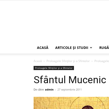
ACASĂ
ARTICOLE ŞI STUDII
RUGĂ
Acasă
Proloagele Sfinților și a Sfintelor
Proloagele 
Proloagele Sfinților și a Sfintelor
Sfântul Mucenic
De către
admin
-
27 septembrie 2011