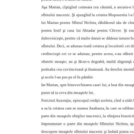
Aşa Marian, cîştigînd comoara cea căutată, a ascuns-o l
sfîntului mucenic. Şi ajungînd la cetatea Mopsuestia l-a 
lui Marian pentru Sfîntul Nichita, răbdătorul său de chi
pentru Iosif şi casa lui Abiadar pentru Chivot. Şi er
duhovniceşte, pentru că multe daruri se dădeau tuturor bo
sfîntului. Deci, se adunau toată cetatea şi locuitorii cei
credincioşii cei ce se adunau; pentru aceea, s-au sfătuit
sfintele moaşte; au şi făcut-o degrabă, multă sîrguinţă 
podoaba cea cuviincioasă şi frumoasă. Au deschis mormînt
şi acolo l-au pus pe el în pămînt.
Iar Marian, spre binecuvîntarea casei lui, a luat din moaşte
putut să ia ceva din moaştele lui.
Fericitul Auxenţiu, episcopul cetăţii aceleia, cînd a zidit
a sa la cetatea care se numea Anabarza, în care se odihnea
parte din moaştele sfinţilor mucenici, la sfinţirea biserici
împrumutare o parte din moaştele Sfîntului Nichita, spr
descopere moaştele sfîntului mucenic şi îndată piatra c