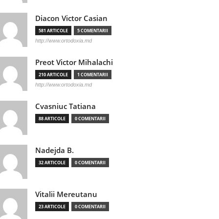
Diacon Victor Casian
581 ARTICOLE
5 COMENTARII
http://www.ortodoxia.md
Preot Victor Mihalachi
210 ARTICOLE
1 COMENTARII
http://www.ortodoxia.md
Cvasniuc Tatiana
88 ARTICOLE
0 COMENTARII
Nadejda B.
32 ARTICOLE
0 COMENTARII
Vitalii Mereutanu
23 ARTICOLE
0 COMENTARII