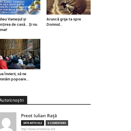
heu Vameșul și
Aruncă grija ta spre
ințirea de casă… Și nu
Domnul…
mai!
ua Învierii, să ne
minăm popoare…
Autorii noștri
Preot Iulian Raţă
3878 ARTICOLE
6 COMENTARII
http://www.ortodoxia.md