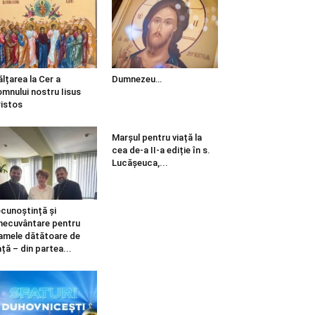
ălțarea la Cer a
Dumnezeu…
mnului nostru Iisus
istos
Marșul pentru viață la
cea de-a II-a ediție în s.
Lucășeuca,...
cunoștință și
necuvântare pentru
mele dătătoare de
ață – din partea...