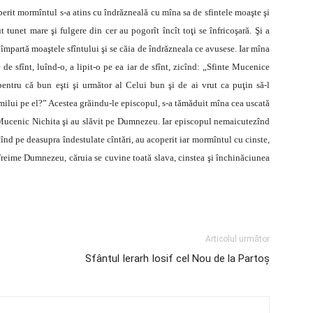
operit mormîntul s-a atins cu îndrăzneală cu mîna sa de sfintele moaşte şi
ut tunet mare şi fulgere din cer au pogorît încît toţi se înfricoşară. Şi a
partă moaştele sfîntului şi se căia de îndrăzneala ce avusese. Iar mîna
de sfînt, luînd-o, a lipit-o pe ea iar de sfînt, zicînd: „Sfinte Mucenice
entru că bun eşti şi următor al Celui bun şi de ai vrut ca puţin să-l
 milui pe el?” Acestea grăindu-le episcopul, s-a tămăduit mîna cea uscată
 Mucenic Nichita şi au slăvit pe Dumnezeu. Iar episcopul nemaicutezînd
tînd pe deasupra îndestulate cîntări, au acoperit iar mormîntul cu cinste,
 Treime Dumnezeu, căruia se cuvine toată slava, cinstea şi închinăciunea
Articolul următor
Sfântul Ierarh Iosif cel Nou de la Partoş