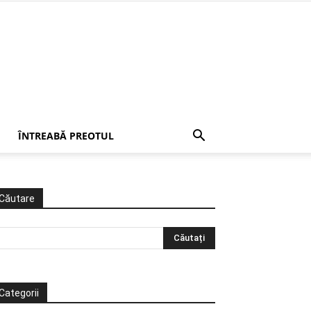
ÎNTREABĂ PREOTUL
Căutare
Categorii