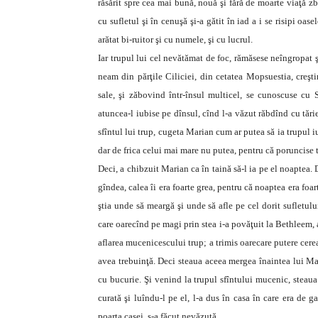
răsărit spre cea mai bună, nouă şi fără de moarte viaţă zbu
cu sufletul şi în cenuşă şi-a gătit în iad a i se risipi oas
arătat bi-ruitor şi cu numele, şi cu lucrul.
Iar trupul lui cel nevătămat de foc, rămăsese neîngropat 
neam din părţile Ciliciei, din cetatea Mopsuestia, creşti
sale, şi zăbovind într-însul multicel, se cunoscuse cu S
atuncea-l iubise pe dînsul, cînd l-a văzut răbdînd cu tări
sfîntul lui trup, cugeta Marian cum ar putea să ia trupul iu
dar de frica celui mai mare nu putea, pentru că poruncise
Deci, a chibzuit Marian ca în taină să-l ia pe el noaptea. D
gîndea, calea îi era foarte grea, pentru că noaptea era foa
ştia unde să meargă şi unde să afle pe cel dorit sufletul
care oarecînd pe magi prin stea i-a povăţuit la Bethleem, a
aflarea mucenicescului trup; a trimis oarecare putere cerea
avea trebuinţă. Deci steaua aceea mergea înaintea lui Mar
cu bucurie. Şi venind la trupul sfîntului mucenic, steaua 
curată şi luîndu-l pe el, l-a dus în casa în care era de g
poarta casei, s-a făcut nevăzută.