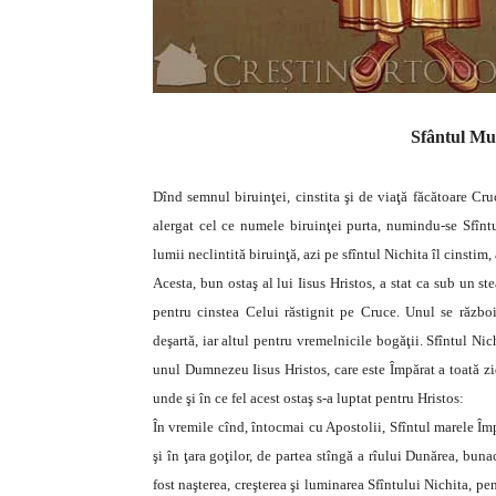
Sfântul Mu
Dînd semnul biruinţei, cinstita şi de viaţă făcătoare Cr
alergat cel ce numele biruinţei purta, numindu-se Sfîntul
lumii neclintită biruinţă, azi pe sfîntul Nichita îl cinstim,
Acesta, bun ostaş al lui Iisus Hristos, a stat ca sub un s
pentru cinstea Celui răstignit pe Cruce. Unul se război
deşartă, iar altul pentru vremelnicile bogăţii. Sfîntul Ni
unul Dumnezeu Iisus Hristos, care este Împărat a toată zid
unde şi în ce fel acest ostaş s-a luptat pentru Hristos:
În vremile cînd, întocmai cu Apostolii, Sfîntul marele Împ
şi în ţara goţilor, de partea stîngă a rîului Dunărea, buna
fost naşterea, creşterea şi luminarea Sfîntului Nichita, pen