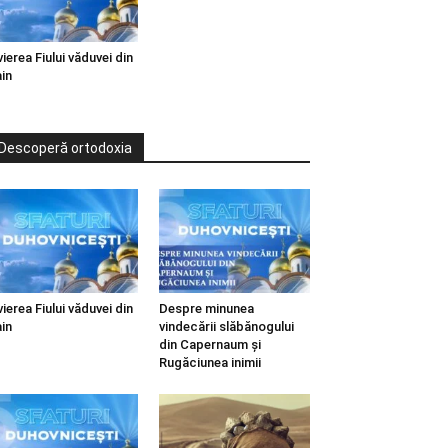
vierea Fiului văduvei din
in
Descoperă ortodoxia
vierea Fiului văduvei din
Despre minunea
in
vindecării slăbănogului
din Capernaum și
Rugăciunea inimii