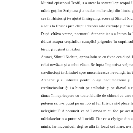
Murind episcopul Teofil, s-a urcat la scaunul episcopal Ul
măcit goţilor Scriptura şi a tradus multe cărţi din limba gr
cea în Hristos şi i-a ajutat în sîrguinţa aceea şi Sfîntul Ni
a adus la Hristos prin chipul dreptei sale credinţe şi prin
După cîtăva vreme, necuratul Atanaric iar s-a întors la 
ridicat asupra creştinilor cumplită prigonire în cuprinsul
biruit şi ruşinat în război.
Atunci, Sfîntul Nichita, aprinzîndu-se cu rîvna cea după 
celui nevăzut şi a celui văzut. Se lupta împotriva vrăjma
cre-dincioşi întărindu-i spre muceniceasca nevoinţă, iar 
Atanaric şi îl înfrunta pentru o aşa nedumnezeire şi
credincioşilor. Şi i-a biruit pe amîndoi: şi pe diavol a 
rămas în nepricepere cu toate felurile de chinuri cu care 
puterea sa, n-a putut pe un rob al lui Hristos să-l plece l
nelegiuitul? A poruncit ca să-l omoa-re cu foc pe acesta
mădularelor n-a putut să-l ucidă. Dar ce a cîştigat din 
mînia, iar mucenicul, deşi se afla în focul cel mare, n-a 