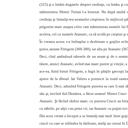
(325) şi a întărit dogmele dreptei credinţe, cu limba şi cu
mărturisirea Sfintei Treimi l-a botezat. Nu după multă v
credinţe şi înmulţi-rea neamului creştinesc în mijlocul pă
prigonire mare asupra celor care mărturiseau numele lui H
aceleia, cel cu numele Atanaric, ca să ucidă pe creştini şi
În vremea aceea s-a întîmplat o dezbinare a goţilor avîn
ţuitor, anume Fritigern (369-380), iar alta pe Atanaric (36
Deci, cînd amîndouă taberele de un neam şi de o seminţie
tăiere, atunci Atanaric, avînd mai mare putere şi vitejie, a 
ace-ea, fiind biruit Fritigern, a fugit în părţile greceşti
ajutor de la dînsul. Iar Valens a poruncit la toată oaste
Atanaric. Deci, adunînd Fritigern puterea sa care îi mai 
său şi, trecînd rîul Dunărea, a făcut semnul Sfintei Cruci ş
Atanaric. Şi făcînd război mare, cu puterea Crucii au biruit
cu săbiile, pe alţii i-au prins vii, iar Atanaric cu puţini to
Din acea vreme a început a se înmulţi mai mult între goţi 
crucii cu care se izbîndea în războaie, mulţi au crezut în 