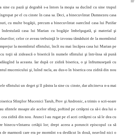
a sine cu pază şi degrabă s-a întors la moşia sa ducînd cu sine trupul
îngropat pe el cu cinste în casa sa. Deci, a binecuvîntat Dumnezeu casa
nuri, cu multe bogăţii, precum a binecuvîntat oarecînd casa lui Putifar
a îndestulată casa lui Marian cu bogăţie îmbelşugată, şi material şi
lnavilor; celor ce aveau trebuinţă le izvorau tămăduiri de la mormîntul
 dimprejur la mormîntul sfîntului, încît nu mai încăpea casa lui Marian pe
 cu toţii să zidească o biserică în numele sfîntului şi într-însa să pună
adăugînd la aceasta. Iar după ce zidiră biserica, o şi înfrumuseţară cu
ul mucenicului şi, luînd racla, au dus-o în biserica cea zidită din nou
le sfîntului un deget şi îl păstra la sine cu cinste, dar altcineva n-a mai
 biserica Sfinţilor Mucenici Taruh, Prov şi Andronic, a trimis o scri-soare
u sfintele moaşte ale acelor sfinţi, poftind pe cetăţeni ca să-i dea lui o
i cea zidită din nou. Atunci l-au rugat pe el acei cetăţeni ca să le dea cu
e binecu-vîntarea cetăţii lor; drept aceea a poruncit episcopul ca să
ea de marmoră care era pe mormînt s-a desfăcut în două, neavînd nici o