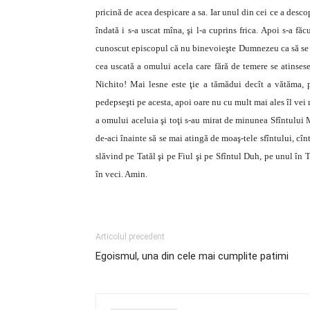
pricină de acea despicare a sa. Iar unul din cei ce a desc
îndată i s-a uscat mîna, şi l-a cuprins frica. Apoi s-a făc
cunoscut episcopul că nu binevoieşte Dumnezeu ca să se îm
cea uscată a omului acela care fără de temere se atinsese 
Nichito! Mai lesne este ţie a tămădui decît a vătăma, p
pedepseşti pe acesta, apoi oare nu cu mult mai ales îl vei
a omului aceluia şi toţi s-au mirat de minunea Sfîntului
de-aci înainte să se mai atingă de moaş-tele sfîntului, cîn
slăvind pe Tatăl şi pe Fiul şi pe Sfîntul Duh, pe unul în
în veci. Amin.
Articolul precedent
Egoismul, una din cele mai cumplite patimi