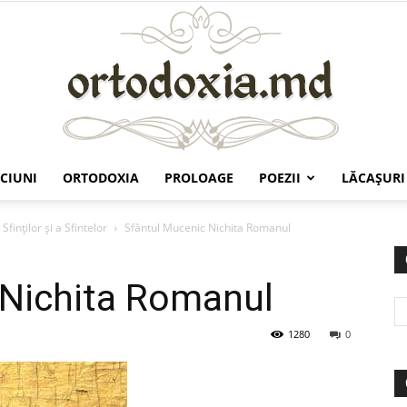
CIUNI
ORTODOXIA
PROLOAGE
POEZII
LĂCAŞURI
Ortodoxia.md
Sfinților și a Sfintelor
Sfântul Mucenic Nichita Romanul
 Nichita Romanul
1280
0