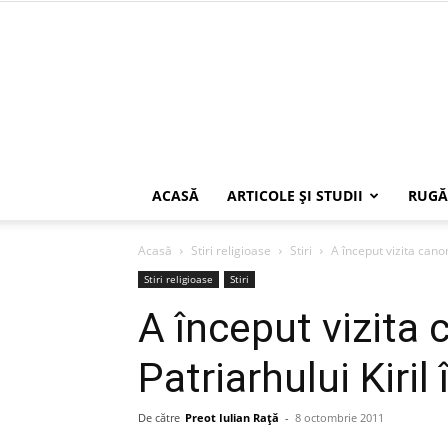
ACASĂ
ARTICOLE ŞI STUDII
RUGĂ
Acasă
Stiri religioase
Stiri
A început vizita cano
Stiri religioase
Stiri
A început vizita 
Patriarhului Kiri
De către
Preot Iulian Raţă
-
8 octombrie 2011