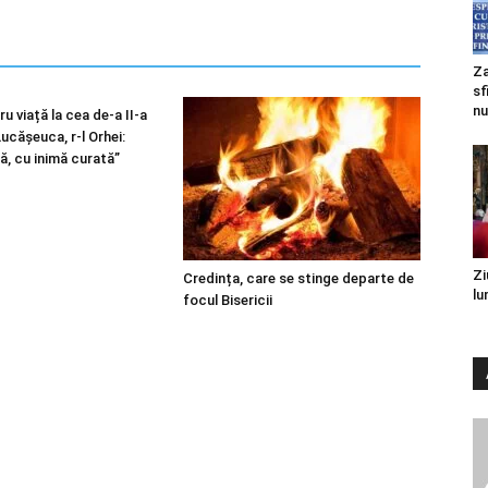
Za
sf
nu
u viață la cea de-a II-a
 Lucășeuca, r-l Orhei:
ă, cu inimă curată”
Zi
Credința, care se stinge departe de
lu
focul Bisericii