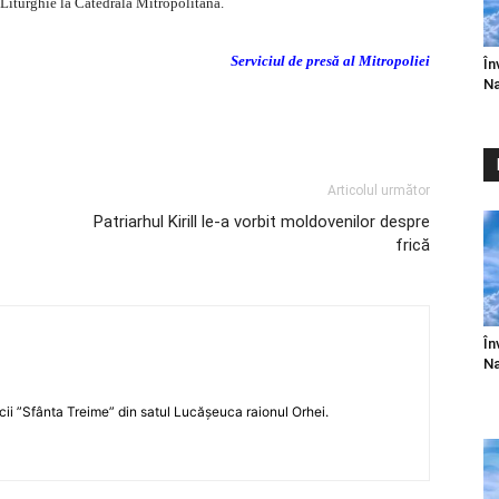
 Liturghie la Catedrala Mitropolitană.
Serviciul de presă al Mitropoliei
În
Na
v=rCfXq8FyJLw&feature=player_embedded#!
Articolul următor
Patriarhul Kirill le-a vorbit moldovenilor despre
frică
În
Na
icii ”Sfânta Treime” din satul Lucășeuca raionul Orhei.