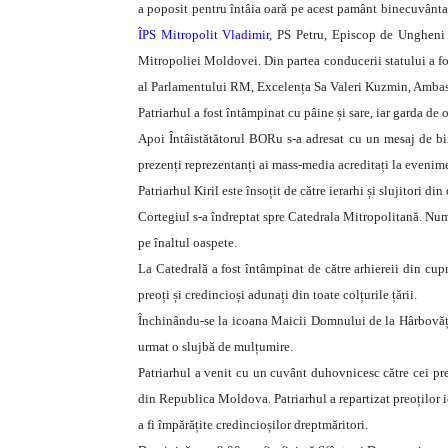
a poposit pentru întâia oară pe acest pamânt binecuvântat
ÎPS Mitropolit Vladimir
, PS Petru, Episcop de Ungheni ș
Mitropoliei Moldovei. Din partea conducerii statului a fo
al Parlamentului RM, Excelența Sa Valeri Kuzmin, Ambasado
Patriarhul a fost întâmpinat cu pâine și sare, iar garda de
Apoi Întâistătătorul BORu s-a adresat cu un mesaj de bin
prezenți reprezentanți ai mass-media acreditați la evenim
Patriarhul Kiril este însoțit de către ierarhi și slujitori din
Cortegiul s-a îndreptat spre Catedrala Mitropolitană. Nume
pe înaltul oaspete.
La Catedrală a fost întâmpinat de către arhiereii din cup
preoți și credincioși adunați din toate colțurile țării.
Închinându-se la icoana Maicii Domnului de la Hârbovăț a 
urmat o slujbă de mulțumire.
Patriarhul a venit cu un cuvânt duhovnicesc către cei pre
din Republica Moldova. Patriarhul a repartizat preoților 
a fi împărățite credincioșilor dreptmăritori.