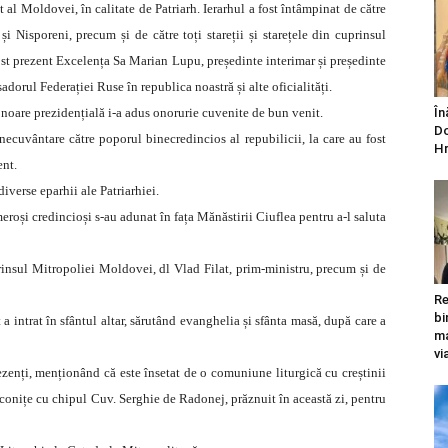
 al Moldovei, în calitate de Patriarh.
Ierarhul a fost întâmpinat de către
i Nisporeni, precum și de către toți stareții și starețele din cuprinsul
st prezent Excelența Sa Marian Lupu, președinte interimar și președinte
rul Federației Ruse în republica noastră și alte oficialități.
 onoare prezidențială i-a adus onorurie cuvenite de bun venit.
În
Do
ecuvântare către poporul binecredincios al repubilicii, la care au fost
Hr
ent.
 diverse eparhii ale Patriarhiei.
roși credincioși s-au adunat în fața Mănăstirii Ciuflea pentru a-l saluta
rinsul Mitropoliei Moldovei, dl Vlad Filat, prim-ministru, precum și de
Re
bi
intrat în sfântul altar, sărutând evanghelia și sfânta masă, după care a
ma
vi
zenți, menționând că este însetat de o comuniune liturgică cu creștinii
iconițe cu chipul Cuv. Serghie de Radonej, prăznuit în această zi, pentru