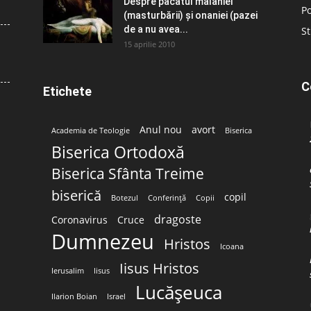
Despre păcatul malahiei
Po
(masturbării) şi onaniei (pazei
de a nu avea...
St
15 aprilie 2010
C
Etichete
Anul nou
avort
Academia de Teologie
Biserica
Biserica Ortodoxă
Biserica Sfânta Treime
biserică
copil
Botezul
Conferință
Copii
dragoste
Coronavirus
Cruce
Dumnezeu
Hristos
Icoana
Iisus Hristos
Ierusalim
Iisus
Lucășeuca
Ilarion Boian
Israel