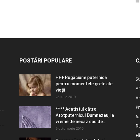
POSTĂRI POPULARE
C
+++ Rugăciune puternică
St
pentru momentele grele ale
Ar
vieţii
28 iulie 2010
Ar
Pr
**** Acatistul către
Atotputernicul Dumnezeu, la
6.
vreme de necaz sau de...
R
5 octombrie 2010
Fă