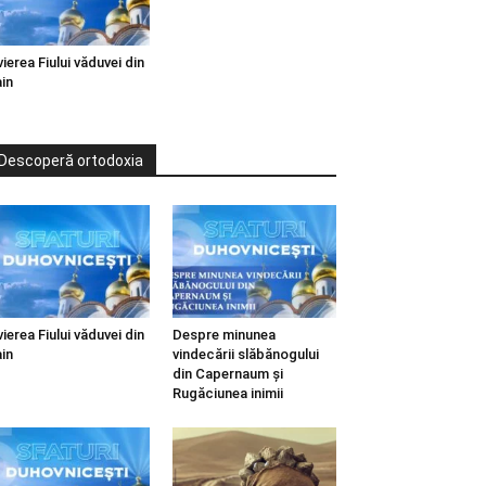
vierea Fiului văduvei din
in
Descoperă ortodoxia
vierea Fiului văduvei din
Despre minunea
in
vindecării slăbănogului
din Capernaum și
Rugăciunea inimii