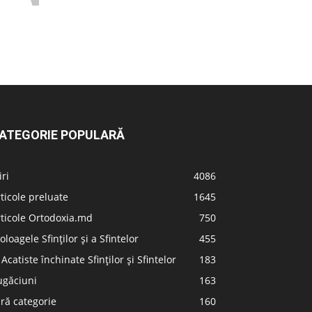
ATEGORIE POPULARĂ
iri
4086
ticole preluate
1645
ticole Ortodoxia.md
750
oloagele Sfinților și a Sfintelor
455
 Acatiste închinate Sfinților și Sfintelor
183
ugăciuni
163
ră categorie
160