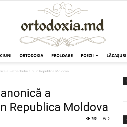
CIUNI
ORTODOXIA
PROLOAGE
POEZII
LĂCAŞURI
Ortodoxia.md
nică a Patriarhului Kiril în Republica Moldova
canonică a
l în Republica Moldova
795
0