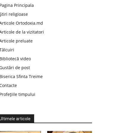
Pagina Principala
Știri religioase
Articole Ortodoxia.md
Articole de la vizitatori
Articole preluate
Tâlcuiri
Bibliotecă video
Gustări de post
Biserica Sfinta Treime
Contacte
Profețiile timpului
Ultimele articole