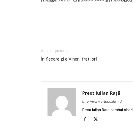
Duminică, ora 9.00, va fi oficiată Sfânta și Dumnezeiasca
http://www.youtube.com/watch?
Articolul precedent
În fiecare zi e Vineri, fraţilor!
Preot Iulian Raţă
http://www.ortodoxia.md
Preot Iulian Rață parohul biser