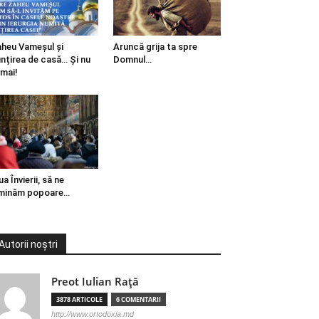
heu Vameșul și
Aruncă grija ta spre
ințirea de casă… Și nu
Domnul…
mai!
ua Învierii, să ne
minăm popoare…
Autorii noștri
Preot Iulian Raţă
3878 ARTICOLE
6 COMENTARII
http://www.ortodoxia.md