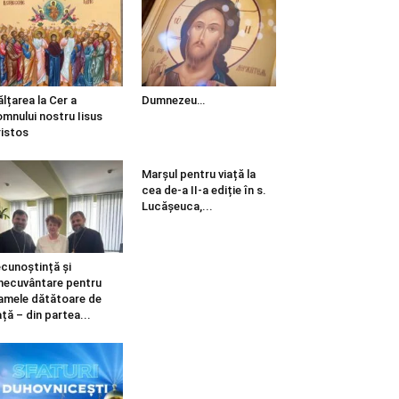
ălțarea la Cer a
Dumnezeu…
mnului nostru Iisus
istos
Marșul pentru viață la
cea de-a II-a ediție în s.
Lucășeuca,...
cunoștință și
necuvântare pentru
mele dătătoare de
ață – din partea...