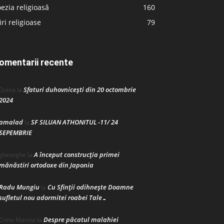
ezia religioasă
160
iri religioase
79
omentarii recente
Sfaturi duhovnicești din 20 octombrie
Doina
la
2024
amalad
SF SILUAN ATHONITUL -11/ 24
la
SEPEMBRIE
A început construcţia primei
gheorghe
la
mănăstiri ortodoxe din Japonia
Radu Mungiu
Cu Sfinții odihnește Doamne
la
sufletul nou adormitei roabei Tale…
Despre păcatul malahiei
Crina Marina
la