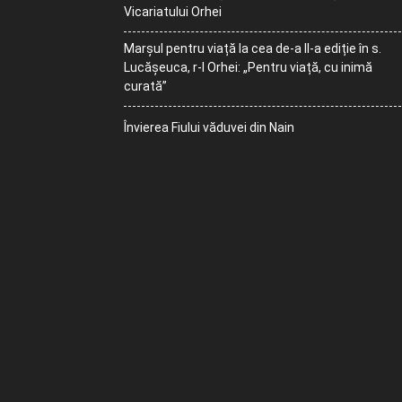
Vicariatului Orhei
Marșul pentru viață la cea de-a II-a ediție în s.
Lucășeuca, r-l Orhei: „Pentru viață, cu inimă
curată”
Învierea Fiului văduvei din Nain