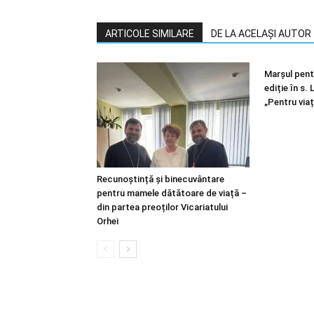
ARTICOLE SIMILARE
DE LA ACELAȘI AUTOR
Marșul pentr
ediție în s.
„Pentru viaț
Recunoștință și binecuvântare
pentru mamele dătătoare de viață –
din partea preoților Vicariatului
Orhei