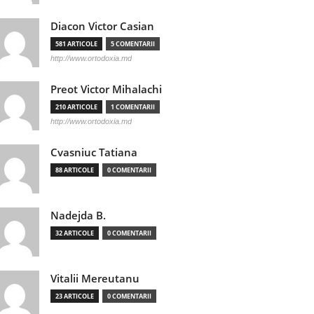
Diacon Victor Casian
581 ARTICOLE
5 COMENTARII
http://www.ortodoxia.md
Preot Victor Mihalachi
210 ARTICOLE
1 COMENTARII
http://www.ortodoxia.md
Cvasniuc Tatiana
88 ARTICOLE
0 COMENTARII
Nadejda B.
32 ARTICOLE
0 COMENTARII
Vitalii Mereutanu
23 ARTICOLE
0 COMENTARII