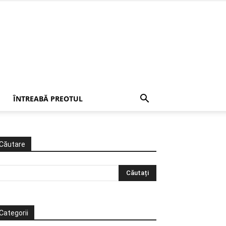
ÎNTREABĂ PREOTUL
Căutare
Categorii