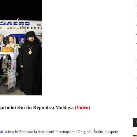
riarhului Kiril în Republica Moldova
(Video)
sii
, a fost întâmpinat la Aeropotul Internațional Chișinău.Înaltul oaspete