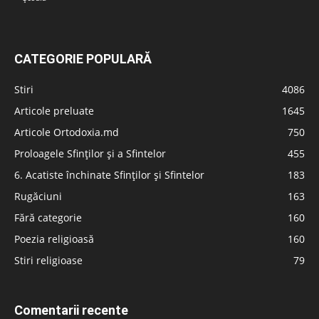
CATEGORIE POPULARĂ
Stiri
4086
Articole preluate
1645
Articole Ortodoxia.md
750
Proloagele Sfinților și a Sfintelor
455
6. Acatiste închinate Sfinților și Sfintelor
183
Rugăciuni
163
Fără categorie
160
Poezia religioasă
160
Stiri religioase
79
Comentarii recente