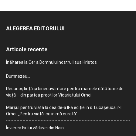
ALEGEREA EDITORULUI
Articole recente
Înălțarea la Cer a Domnului nostru Iisus Hristos
Dumnezeu…
Recunoștință și binecuvântare pentru mamele dătătoare de
viață – din partea preoților Vicariatului Orhei
Marșul pentru viață la cea de-a II-a ediție în s. Lucășeuca, r-l
Orhei: „Pentru viață, cu inimă curată”
Învierea Fiului văduvei din Nain