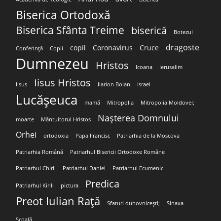
Biserica Ortodoxă
Biserica Sfânta Treime
biserică
Botezul
dragoste
copil
Coronavirus
Cruce
Conferință
Copii
Dumnezeu
Hristos
Icoana
Ierusalim
Iisus Hristos
Iisus
Ilarion Boian
Israel
Lucășeuca
mamă
Mitropolia
Mitropolia Moldovei;
Nașterea Domnului
moarte
Mântuitorul Hristos
Orhei
ortodoxia
Papa Francisc
Patriarhia de la Moscova
Patriarhia Română
Patriarhul Bisericii Ortodoxe Române
Patriarhul Chiril
Patriarhul Daniel
Patriarhul Ecumenic
Predica
Patriarhul Kirill
pictura
Preot Iulian Rață
Sfaturi duhovnicești;
Sinaxa
Școală