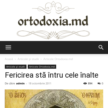
Ortodoxia.md
Acasă
Articole şi studii
Articole Ortodoxia.md
Articole şi studii
Articole Ortodoxia.md
Fericirea stă întru cele înalte
De către
admin
-
18 octombrie 2011
894
0