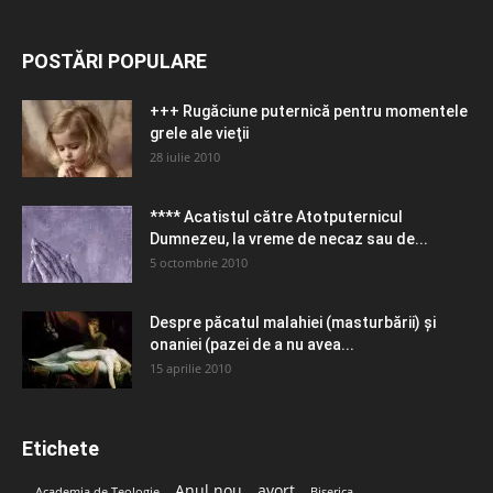
POSTĂRI POPULARE
+++ Rugăciune puternică pentru momentele
grele ale vieţii
28 iulie 2010
**** Acatistul către Atotputernicul
Dumnezeu, la vreme de necaz sau de...
5 octombrie 2010
Despre păcatul malahiei (masturbării) şi
onaniei (pazei de a nu avea...
15 aprilie 2010
Etichete
Anul nou
avort
Academia de Teologie
Biserica