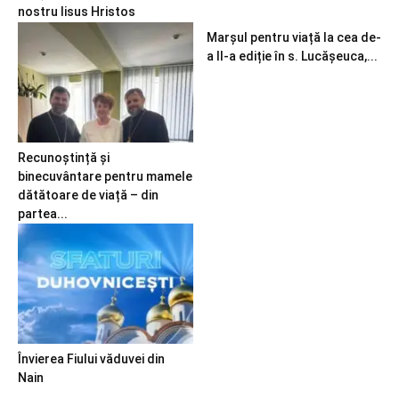
nostru Iisus Hristos
Marșul pentru viață la cea de-
a II-a ediție în s. Lucășeuca,...
Recunoștință și
binecuvântare pentru mamele
dătătoare de viață – din
partea...
Învierea Fiului văduvei din
Nain