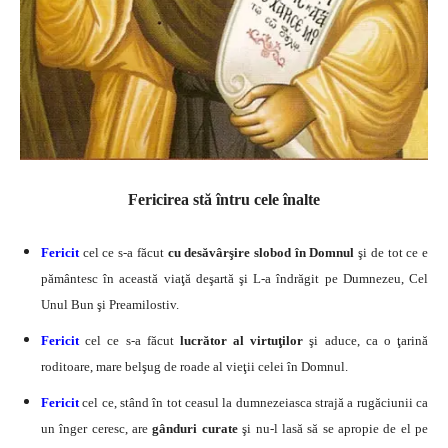
Fericirea stă întru cele înalte
Fericit
cel ce s-a făcut
cu desăvârşire slobod în Domnul
şi de tot ce e
pământesc în această viaţă deşartă şi L-a îndrăgit pe Dumnezeu, Cel
Unul Bun şi Preamilostiv.
Fericit
cel ce s-a făcut
lucrător al virtuţilor
şi aduce, ca o ţarină
roditoare, mare belşug de roade al vieţii celei în Domnul.
Fericit
cel ce, stând în tot ceasul la dumnezeiasca strajă a rugăciunii ca
un înger ceresc, are
gânduri curate
şi nu-l lasă să se apropie de el pe