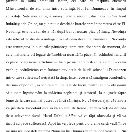
primită la Taina Sfântului Botez, cei care au răspuns chemării
Mântuitorului de a-L urma întru suferinţă. Fiul lui Dumnezeu, în timpul
activitaţii Sale mesianice, a săvârşit multe minuni, dar până nu S-a lăsat
îmbrăţişat de Cruce, nu şi-a putut deschide braţele spre întoarcerea către El.
Nevoinţa este refuzul de a trăi după bunul nostru plac pătimaş. Nevoinţa
este refuzul nostru de a îndrăgi orice altceva decât pe Dumnezeu. Nevoinţa
este renunţarea la bucuriile pământeşti care sunt doar stări de moment, de
cele mai multe ori legate de înrobirea noastră în păcat, în schimbul fericirii
veşnice. Viaţa noastră trebuie să fie o permanentă răstignire a omului celui
vechi şi bolnăvicios care îmbracă cuvintele de laudă aduse lui Dumnezeu
într-o tuse sufletească netratată la timp. Este necesar să smulgem buruienile,
dar mai important, să schimbăm uneltele de lucru, pentru că noi obişnuim
să punem îngrăşământ la rădăcina neghinei, şi ierbicid la puţinele fapte
bune de la care am mai putea lua încă sămânţa. Nu vă descurajaţi căutând a
vă justifica. Important este să vă apucaţi de treabă, iar dacă veţi da dovadă
de o adevărată râvnă, Harul Duhului Sfânt vă va răpi oboseala şi vă va
răcori cu pace sufletească. Apoi iar va pleca pentru o vreme ca să vadă în ce
măsură recunoaşteţi puterea Numelui lui Dumnezeu în munca voastră… Nu