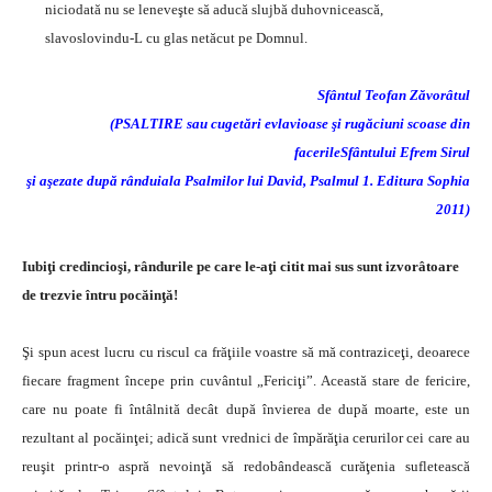
niciodată nu se leneveşte să aducă slujbă duhovnicească,
slavoslovindu-L cu glas netăcut pe Domnul.
Sfântul Teofan Zăvorâtul
(PSALTIRE sau cugetări evlavioase şi rugăciuni scoase din
facerileSfântului Efrem Sirul
şi aşezate după rânduiala Psalmilor lui David, Psalmul 1. Editura Sophia
2011)
Iubiţi credincioşi, rândurile pe care le-aţi citit mai sus sunt izvorâtoare
de trezvie întru pocăinţă!
Şi spun acest lucru cu riscul ca frăţiile voastre să mă contraziceţi, deoarece
fiecare fragment începe prin cuvântul „Fericiţi”. Această stare de fericire,
care nu poate fi întâlnită decât după învierea de după moarte, este un
rezultant al pocăinţei; adică sunt vrednici de împărăţia cerurilor cei care au
reuşit printr-o aspră nevoinţă să redobândească curăţenia sufletească