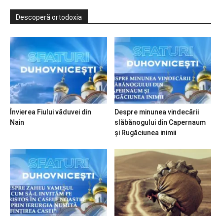
Descoperă ortodoxia
Învierea Fiului văduvei din
Despre minunea vindecării
Nain
slăbănogului din Capernaum
și Rugăciunea inimii