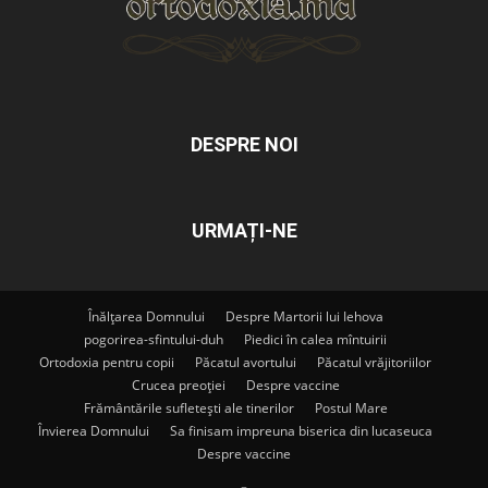
DESPRE NOI
URMAȚI-NE
Înălțarea Domnului
Despre Martorii lui Iehova
pogorirea-sfintului-duh
Piedici în calea mîntuirii
Ortodoxia pentru copii
Păcatul avortului
Păcatul vrăjitoriilor
Crucea preoției
Despre vaccine
Frământările sufletești ale tinerilor
Postul Mare
Învierea Domnului
Sa finisam impreuna biserica din lucaseuca
Despre vaccine