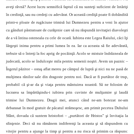
aveţi râvnă? Acest lucru semnifică faptul că nu sunteţi suficient de întăriţi
în credinţă, sau nu credeţi cu adevărat. Or această crediţă poate fi dobândită
printr-o ploaie de rugăciune trimisă lui Dumnezeu pentru a veni în ajutor
cu gânduri păstratoare de curăţenie care să nu răspundă invitaţiei diavoleşti
de a vă întina osteneala cu cele de ocară. Iubirea este Legea Raiului, căci îţi
lărgeşti inima pentru a primi lumea în ea. Iar ca aceasta să fie adevărată,
trebuie să o întreţi la foc aprig de pocăinţă. Acolo se mistuie îndrăzneala de
judecată, acolo se îndulceşte mila pentru semenii noştri. Avem un paznic –
Îngerul păzitor – ostaş aflat mereu pe câmpul de luptă şi nici nu ne pasă de
mulţimea rănilor sale din dragoste pentru noi. Dacă ar fi purtător de trup,
probabil că şi-ar da şi viaţa pentru mântuirea noastră. Să ne folosim de
lucrarea sa împărtăşindu-i iubirea prin cuvinte de mulţumire şi laudă
trimise lui Dumnezeu. Dragii mei, atunci când ne-am botezat ne-am
debarasat în mod gratuit de păcatul strămoşesc, am primit pecetea Duhului
Sfânt, dovada că suntem hristofori – „purtători de Hristos” şi învitaţia la
sfinţenie. Deci să nu rămânem indiferenţi la aceasta şi să răspundem cu
vitejie pentru a ajunge la timp şi pentru a nu risca să primim ca răspuns: