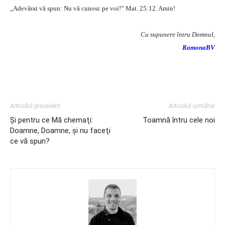
„Adevărat vă spun: Nu vă cunosc pe voi!” Mat. 25:12. Amin!
Cu supunere întru Domnul,
RamonaBV
Articolul precedent
Articolul următor
Şi pentru ce Mă chemaţi:
Toamnă întru cele noi
Doamne, Doamne, şi nu faceţi
ce vă spun?