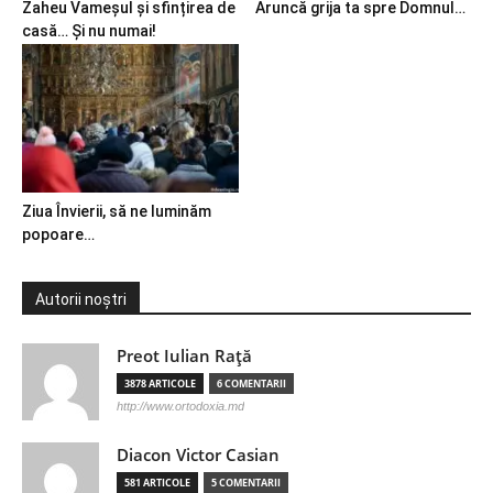
Zaheu Vameșul și sfințirea de
Aruncă grija ta spre Domnul…
casă… Și nu numai!
Ziua Învierii, să ne luminăm
popoare…
Autorii noștri
Preot Iulian Raţă
3878 ARTICOLE
6 COMENTARII
http://www.ortodoxia.md
Diacon Victor Casian
581 ARTICOLE
5 COMENTARII