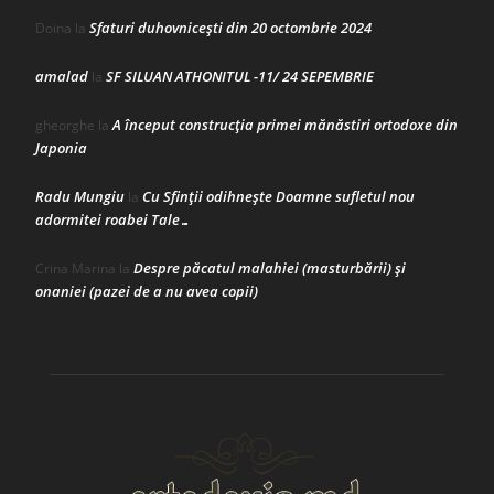
Sfaturi duhovnicești din 20 octombrie 2024
Doina
la
amalad
SF SILUAN ATHONITUL -11/ 24 SEPEMBRIE
la
A început construcţia primei mănăstiri ortodoxe din
gheorghe
la
Japonia
Radu Mungiu
Cu Sfinții odihnește Doamne sufletul nou
la
adormitei roabei Tale…
Despre păcatul malahiei (masturbării) şi
Crina Marina
la
onaniei (pazei de a nu avea copii)