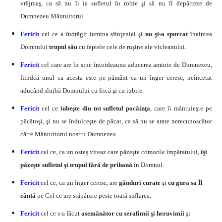
vrăjmaş, ca să nu îi ia sufletul în robie şi să nu îl depărteze de
Dumnezeu Mântuitorul.
Fericit
cel ce a îndrăgit lumina sfinţeniei şi
nu şi-a spurcat
înaintea
Domnului
trupul său
cu faptele cele de ruşine ale vicleanului.
Fericit
cel care are în sine întotdeauna aducerea aminte de Dumnezeu,
fiindcă unul ca acesta este pe pământ ca un înger ceresc, neîncetat
aducând slujbă Domnului cu frică şi cu iubire.
Fericit
cel ce
iubeşte din tot sufletul pocăinţa
, care îi mântuieşte pe
păcătoşi, şi nu se îndulceşte de păcat, ca să nu se arate nerecunoscător
către Mântuitorul nostru Dumnezeu.
Fericit
cel ce, ca un ostaş viteaz care păzeşte comorile împăratului,
îşi
păzeşte sufletul şi trupul fără de prihană
în Domnul.
Fericit
cel ce, ca un înger ceresc, are
gânduri curate
şi
cu gura sa Îl
cântă
pe Cel ce are stăpânire peste toată suflarea.
Fericit
cel ce s-a făcut
asemănător cu serafimii şi heruvimii
şi