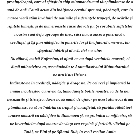
preaînţeleaptă, care ai sfârşit în chip minunat drumul tău pământesc de o
sută de ani! Caută acum din înălţimea cerului spre noi, păcătoşii, care în
marea vieţii stăm învăluiţi de patimile şi suferinţele trupeşti, de ocările şi
ispitele lumeşti, şi de numeroasele curse diavoleşti. Şi corăbiile sufletelor
noastre sunt deja aproape de înec, căci nu au ancora puternică a
credinţei, şi îşi pun nădejdea în puterile lor şi în ajutorul omenesc, iar
sfeşnicul iubirii şi al evlaviei s-a stins.
Nu zăbovi, maică Eufrosina, ci ajută-ne nu după vrednicia noastră, ci
după milostivirea ta, asemănându-te Atotmilostivului Mântuitorului
nostru lisus Hristos.
Întăreşte-ne în credinţă, nădejde şi dragoste. Pe cei reci şi împietriţi la
inimă încălzeşte-i cu râvna ta, tămăduieşte bolile noastre, ia de la noi
necazurile şi tristeţea, dă-ne nouă mână de ajutor pe acest alunecos drum
pământesc, ca să ne întărim cu trupul şi cu sufletul, să purtăm răbdători
crucea noastră cu nădejdea în Dumnezeu şi, cu grabnica ta mijlocire, să
ne învrednicim după moarte de viaţa cea veşnică şi fericită, slăvind pe
Tatăl, pe Fiul şi pe Sfântul Duh, în vecii vecilor. Amin.