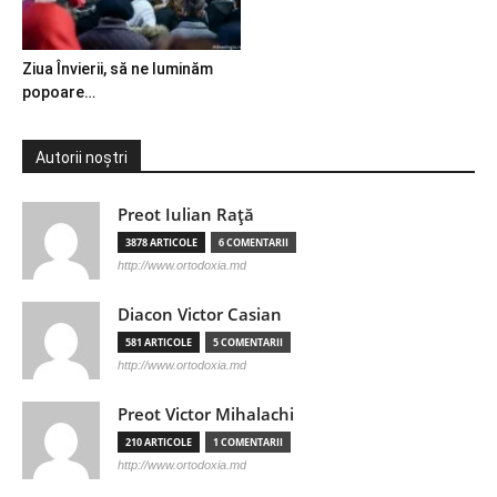
Ziua Învierii, să ne luminăm
popoare…
Autorii noștri
Preot Iulian Raţă
3878 ARTICOLE
6 COMENTARII
http://www.ortodoxia.md
Diacon Victor Casian
581 ARTICOLE
5 COMENTARII
http://www.ortodoxia.md
Preot Victor Mihalachi
210 ARTICOLE
1 COMENTARII
http://www.ortodoxia.md