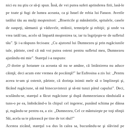
nici eu nu ştiu ce să-ţi spun. Însă, de vei putea suferi aprinderea firii, lasă-le
pe toate şi fugi de lumea aceasta, ca şi Israel de robia lui Faraon. Averile
tatălui tău au mulţi moştenitori: „Bisericile şi mănăstirile, spitalele, casele
de oaspeţi, sărmanii şi văduvele, străinii, temniţele şi robiţii; şi unde va
vrea tatăl tau, acolo să împartă moştenirea ta; iar tu îngrijeşte-te de sufletul
tău”. Şi i-a răspuns fecioara: „Cu ajutorul lui Dumnezeu şi prin rugăciunile
tale, părinte, cred că mă voi putea osteni pentru sufletul meu, Dumnezeu
ajutându-mi mie”. Stareţul i-a raspuns:
„O dorire şi hotarare ca aceasta să nu se amâne, că întârzierea nu aduce
căinţă; deci acum este vremea de pocăinţă!” Iar Eufrosina a zis lui: „Pentru
aceea te-am şi ostenit, părinte, că dorinţa inimii mele să o împlineşti şi,
făcând rugăciune, să mă binecuvintezi şi să-mi tunzi părul capului”. Deci,
sculându-se, stareţul a făcut rugăciune şi după dumnezeiasca rânduială a
tuns-o pe ea, îmbrăcând-o în chipul cel ingeresc, punând schima pe dânsa
şi, rugându-se pentru ea, a zis: „Dumnezeu, Cel ce mântuieşte pe toţi sfinţii
Săi, acela sa te păzească pe tine de tot răul!”
Acestea zicând, stareţul s-a dus în calea sa, bucurându-se şi slăvind pe