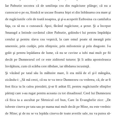
Iar Pafnutie socotea că de umilinţa cea din rugăciune plânge; că nu a
cunoscut-o pe ea, fiindcă se uscase floarea feţei ei din înfrânarea cea mare şi
de rugăciunile cele de toată noaptea, şi şi-a acoperit Eufrosina cu camilafca
faţa, ca să nu o cunoască. Apoi, făcând rugăciune, a şezut. Şi a început
Smaragd a întinde cuvântul către Pafnutie, grăindu-i lui pentru împărăţia
cerului şi pentru slava cea veşnică, la care omul poate să meargă prin
smerenie, prin curăţie, prin sfinţenie, prin milostenie şi prin dragoste. I-a
grăit şi pentru lepădarea de lume, că nu se cuvine a iubi mai mult pe fii
decât pe Dumnezeul cel ce este ziditorul tuturor. Şi îi arăta apostoleasca
învăţătura, cum că scârba cere răbdare, iar răbdarea iscusinţă.
Şi văzând pe tatal său în mâhnire mare, îi era milă de el şi-l mângâia,
zicându-i: „Să mă crezi, că nu te va trece Dumnezeu cu vederea, că, de ar fi
fost fiica ta în calea pierzării, ţi-ar fi arătat El, pentru rugăciunile sfinţilor
părinţi care s-au rugat pentru aceasta cu tot dinadinsul. Cred lui Dumnezeu
că fiica ta a ascultat pe Sfetnicul cel bun, Care în Evanghelie zice: „De
iubeste cineva pe tata sau pe mama mai mult decât pe Mine, nu este vrednic
de Mine; şi de nu se va lepăda cineva de toate averile sale, nu va putea să-