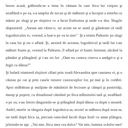
întors acasă, grăbindu-se a intra în cămara în care fiica lui vieţuia şi
neaflând-o pe ea, s-a umplut de necaz şi de mâhnire şi a început a intreba cu
mânie pe slugi şi pe slujnice ce a facut Eufrosina şi unde s-a dus. Slugile
răspunseră: „Aseara am văzut-o, iar acum nu se arată şi gândeam că tatăl
logodnicului ei, venind, a luat-o pe ea la sine”. Şi a trimis Pafnutie pe slugi
la casa lui şi nu o aflară. Şi, auzind de aceasta, logodnicul şi tatăl lui s-au
mâhnit foarte şi, venind la Pafnutie, îl aflară pe el foarte întristat, zăcând la
pământ şi plângând, şi i-au zis lui: „Oare nu cumva cineva a amăgit-o şi a
fugit cu dânsa?”
Şi îndată trimiseră slujitori călari prin toată Alexandria spre cautarea ei, şi o
căutau pe cai şi prin casele tuturor cunoscuţilor lor, pe mal şi în corăbii.
Apoi străbătura şi mulţime de mănăstiri de fecioare şi câmpii şi pustietăţi,
munţi şi peşteri, cu dinadinsul căutând pe fiica mîhnitului tată şi, neaflând-
o pe ea, s-au întors tânguindu-se şi plângând după dânsa ca după o moartă.
Astfel, mirele se tânguia după logodnica sa, socrul se mâhnea după nora sa,
iar tatăl după fiica sa, precum oarecând Iacob dupa Iosif cu amar plângea,
jeluindu-se aţa: „Vai mie, fiica mea cea dulce! Vai mie, lumina ochilor mei!