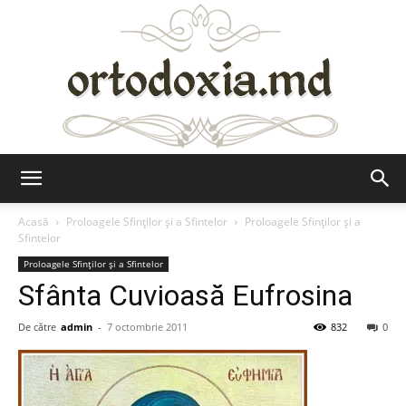
Ortodoxia.md
Acasă
Proloagele Sfinților și a Sfintelor
Proloagele Sfinților și a
Sfintelor
Proloagele Sfinților și a Sfintelor
Sfânta Cuvioasă Eufrosina
De către
admin
-
7 octombrie 2011
832
0