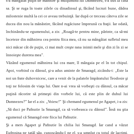
s-a mângâiat puţin de mâhnire şi mulţumind lui Dumnezeu, s-a dus la casa
sa. Şi se ruga în toate zilele cu dinadinsul şi, făcând lucruri bune, dădea
milostenie multă la cei ce aveau trebuinţă. Iar după ce treceau câteva zile se
ducea din nou la mănăstire, făcând rugăciune împreună cu fraţii. Iar odată,
închinându-se egumenului, a zis: „Roagă-te pentru mine, părinte, ca să-mi
înceteze din mâhnirea cea pentru fiica mea, că nu sa mângâiat sufletul meu
nici măcar cât de puţin, ci mai mult creşte rana inimii mele şi din zi în zi se
înnoieşte durerea mea”.
Văzând egumenul mâhnirea lui cea mare, îl mângaia pe el în tot chipul.
Apoi, vorbind cu dânsul, şi-a adus aminte de Smaragd, zicându-i: „Este la
noi un frate duhovnicesc, care a venit de la palatele împăratului Teodosie şi
toţi ne folosim de viaţa lui. Oare n-ai vrea să vorbeşti cu dânsul, ca măcar
puţină răcorire să primeşti din vorbele lui, că este plin de duhul lui
Dumnezeu?” Iar el a zis: „Voiesc!” Şi chemand egumenul pe Agapet, i-a zis:
„Să duci pe Pafnutie la Smaragd, ca să vorbeasca cu dânsul”. Însă nu ştia
egumenul că Smaragd este fiica lui Pafnutie.
Şi a mers Agapet şi Pafnutie în chilia lui Smaragd. Iar cand a văzut
Eufrosina pe tatăl său, cunoscându-l pe el, s-a umplut cu totul de lacrimi.