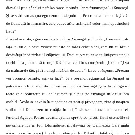
diavolul prin gânduri nefolositoare, răpindu-i spre frumuseţea lui Smaragd.
Şi se scârbeau asupra egumenului, zicţndu-i: „Pentru ce ai adus o faţă atât
de frumoasă în manastire, care aduce atîta sminteală celor mai neputincioşi
fraţi?”
Auzind aceasta, egumenul a chemat pe Smaragd şi i-a zis: „Frumoasă este
faţa ta, fiule, a cărei vedere nu este de folos celor slabi, care nu au biruit
desăvârşit încă războiul vrăjmaşului. Deci eu vreau ca să te liniştesti singur
în chilia ta şi acolo să te rogi, fără a mai veni în sobor. Acolo şi hrana îţi va
da maimarele tău, şi să nu ieşi nicăieri de acolo”. Iar ea a răspuns: „Precum
vei porunci, părinte, aşa voi face”. Şi a poruncit egumenul lui Agapet să
găteasca o chilie osebită în care să petreacă Smaragd. Şi a făcut Agapet
toate cele poruncite lui de egumen şi a pus pe Smaragd în chilia cea
osebită. Acolo se nevoia în rugăciune cu post şi priveghere, ziua şi noaptea
slujind lui Dumnezeu în curăţia inimii, încât se minuna mai marele ei,
fericitul Agapet. Pentru aceasta spunea spre folos la toti fraţii ostenelile şi
nevoinţele lui şi, toţi folosindu-se, proslăveau pe Dumnezeu Care arăta
atâta putere în tinereţile cele copilăreşti. Iar Pafnutie, tatăl ei, când s-a