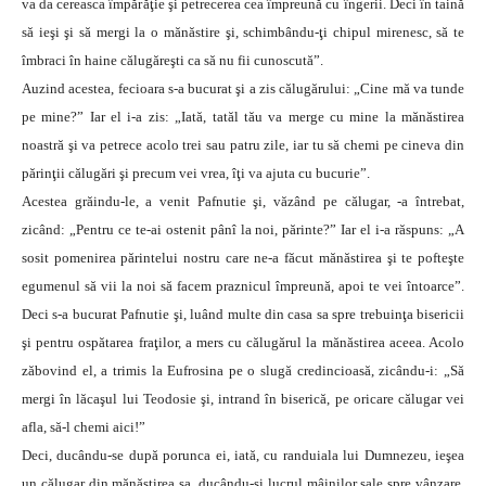
va da cereasca împărăţie şi petrecerea cea împreună cu îngerii. Deci în taină
să ieşi şi să mergi la o mănăstire şi, schimbându-ţi chipul mirenesc, să te
îmbraci în haine călugăreşti ca să nu fii cunoscută”.
Auzind acestea, fecioara s-a bucurat şi a zis călugărului: „Cine mă va tunde
pe mine?” Iar el i-a zis: „Iată, tatăl tău va merge cu mine la mănăstirea
noastră şi va petrece acolo trei sau patru zile, iar tu să chemi pe cineva din
părinţii călugări şi precum vei vrea, îţi va ajuta cu bucurie”.
Acestea grăindu-le, a venit Pafnutie şi, văzând pe călugar, -a întrebat,
zicând: „Pentru ce te-ai ostenit pânî la noi, părinte?” Iar el i-a răspuns: „A
sosit pomenirea părintelui nostru care ne-a făcut mănăstirea şi te pofteşte
egumenul să vii la noi să facem praznicul împreună, apoi te vei întoarce”.
Deci s-a bucurat Pafnutie şi, luând multe din casa sa spre trebuinţa bisericii
şi pentru ospătarea fraţilor, a mers cu călugărul la mănăstirea aceea. Acolo
zăbovind el, a trimis la Eufrosina pe o slugă credincioasă, zicându-i: „Să
mergi în lăcaşul lui Teodosie şi, intrand în biserică, pe oricare călugar vei
afla, să-l chemi aici!”
Deci, ducându-se după porunca ei, iată, cu randuiala lui Dumnezeu, ieşea
un călugar din mănăstirea sa, ducându-şi lucrul mâinilor sale spre vânzare.