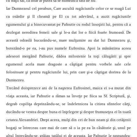
cu fraţii săi, că doar ar putea să se numească tată de fiu.
Iar Dumnezeul cel preabun, Care ascultă rugăciunile celor ce se roagă Lui
cu osârdie şi îl cheamă pe El cu tot adevărul, a auzit rugăciunile
egumenului şi a binecuvantat pe Pafnutie cu rodul însoţirii lui, pentru că a
dezlegat nerodirea femeii sale şi le-a dat lor o fiică foarte frumoasă. De
această odraslă bucurându-se, mare mulţumire au dat lui Dumnezeu şi,
botezând-o pe ea, i-au pus numele Eufrosina. Apoi la mănăstirea aceea
adeseori mergând Pafnutie, dădea milostenie la toţi călugării şi spre
egumenul acela mare dragoste a câştigat pentru vorbele sale cele
folositoare şi pentru rugăciunile lui, prin care şi-a câştigat dorirea de la
Dumnezeu.
Trecând doisprezece ani de la naşterea Eufrosinei, maica ei s-a mutat din
viaţa aceasta, iar Pafnutie a rămas sa înveţe pe fiica sa Sf. Scriptură, şi,
degrab copiliţa deprinzându-se, se îndeletnicea la citirea sfintelor cărţi,
ducându-se vestea despre buna ei înţelegere şi despre frumuseţea ei în toată
cetatea Alexandriei. Drept aceea, mulţi din cei de bun neam şi din cetăţenii
bogaţi se întreceau care mai de care să o ia pe ea în căsătorie şi, unul pe
altul întrecându-se, grăiau tatălui ei de aceasta. Iar Pafnutie le raspundea: