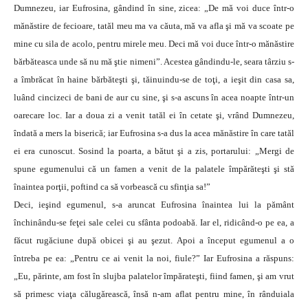
Dumnezeu, iar Eufrosina, gândind în sine, zicea: „De mă voi duce într-o
mănăstire de fecioare, tatăl meu ma va căuta, mă va afla şi mă va scoate pe
mine cu sila de acolo, pentru mirele meu. Deci mă voi duce într-o mănăstire
bărbăteasca unde să nu mă ştie nimeni”. Acestea gândindu-le, seara târziu s-
a îmbrăcat în haine bărbăteşti şi, tăinuindu-se de toţi, a ieşit din casa sa,
luând cincizeci de bani de aur cu sine, şi s-a ascuns în acea noapte într-un
oarecare loc. Iar a doua zi a venit tatăl ei în cetate şi, vrând Dumnezeu,
îndată a mers la biserică; iar Eufrosina s-a dus la acea mănăstire în care tatăl
ei era cunoscut. Sosind la poarta, a bătut şi a zis, portarului: „Mergi de
spune egumenului că un famen a venit de la palatele împărăteşti şi stă
înaintea porţii, poftind ca să vorbească cu sfinţia sa!”
Deci, ieşind egumenul, s-a aruncat Eufrosina înaintea lui la pământ
închinându-se feţei sale celei cu sfânta podoabă. Iar el, ridicând-o pe ea, a
făcut rugăciune după obicei şi au şezut. Apoi a început egumenul a o
întreba pe ea: „Pentru ce ai venit la noi, fiule?” Iar Eufrosina a răspuns:
„Eu, părinte, am fost în slujba palatelor împărateşti, fiind famen, şi am vrut
să primesc viaţa călugărească, însă n-am aflat pentru mine, în rânduiala