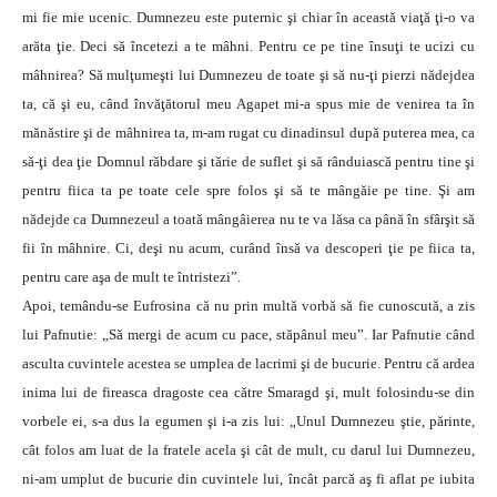
mi fie mie ucenic. Dumnezeu este puternic şi chiar în această viaţă ţi-o va
arăta ţie. Deci să încetezi a te mâhni. Pentru ce pe tine însuţi te ucizi cu
mâhnirea? Să mulţumeşti lui Dumnezeu de toate şi să nu-ţi pierzi nădejdea
ta, că şi eu, când învăţătorul meu Agapet mi-a spus mie de venirea ta în
mănăstire şi de mâhnirea ta, m-am rugat cu dinadinsul după puterea mea, ca
să-ţi dea ţie Domnul răbdare şi tărie de suflet şi să rânduiască pentru tine şi
pentru fiica ta pe toate cele spre folos şi să te mângăie pe tine. Şi am
nădejde ca Dumnezeul a toată mângâierea nu te va lăsa ca până în sfârşit să
fii în mâhnire. Ci, deşi nu acum, curând însă va descoperi ţie pe fiica ta,
pentru care aşa de mult te întristezi”.
Apoi, temându-se Eufrosina că nu prin multă vorbă să fie cunoscută, a zis
lui Pafnutie: „Să mergi de acum cu pace, stăpânul meu”. Iar Pafnutie când
asculta cuvintele acestea se umplea de lacrimi şi de bucurie. Pentru că ardea
inima lui de fireasca dragoste cea către Smaragd şi, mult folosindu-se din
vorbele ei, s-a dus la egumen şi i-a zis lui: „Unul Dumnezeu ştie, părinte,
cât folos am luat de la fratele acela şi cât de mult, cu darul lui Dumnezeu,
ni-am umplut de bucurie din cuvintele lui, încât parcă aş fi aflat pe iubita