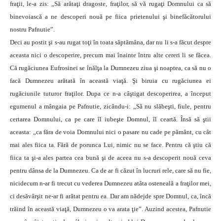
fraţii, le-a zis: „Să arătaţi dragoste, fraţilor, să vă rugaţi Domnului ca să
binevoiască a ne descoperi nouă pe fiica prietenului şi binefăcătorului
nostru Pafnutie”.
Deci au postit şi s-au rugat toţi în toata săptămâna, dar nu li s-a făcut despre
aceasta nici o descoperire, precum mai înainte întru alte cereri li se făcea.
Că rugăciunea Eufrosinei se înălţa la Dumnezeu ziua şi noaptea, ca să nu o
facă Dumnezeu arătată în această viaţă. Şi biruia cu rugăciunea ei
rugăciunile tuturor fraţilor. Dupa ce n-a câştigat descoperirea, a început
egumenul a mângaia pe Pafnutie, zicându-i: „Să nu slăbeşti, fiule, pentru
certarea Domnului, ca pe care îl iubeşte Domnul, îl ceartă. Însă să ştii
aceasta: „ca făra de voia Domnului nici o pasare nu cade pe pământ, cu cât
mai ales fiica ta. Fără de porunca Lui, nimic nu se face. Pentru că ştiu că
fiica ta şi-a ales partea cea bună şi de aceea nu s-a descoperit nouă ceva
pentru dânsa de la Dumnezeu. Ca de ar fi căzut în lucruri rele, care să nu fie,
nicidecum n-ar fi trecut cu vederea Dumnezeu atâta osteneală a fraţilor mei,
ci desăvârşit ne-ar fi arătat pentru ea. Dar am nădejde spre Domnul, ca, încă
trăind în această viaţă, Dumnezeu o va arata ţie”. Auzind acestea, Pafnutie