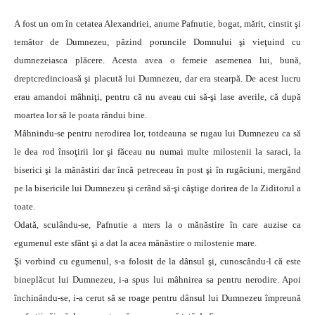
A fost un om în cetatea Alexandriei, anume Pafnutie, bogat, mărit, cinstit şi
temător de Dumnezeu, păzind poruncile Domnului şi vieţuind cu
dumnezeiasca plăcere. Acesta avea o femeie asemenea lui, bună,
dreptcredincioasă şi placută lui Dumnezeu, dar era stearpă. De acest lucru
erau amandoi mâhniţi, pentru că nu aveau cui să-şi lase averile, că după
moartea lor să le poata rândui bine.
Mâhnindu-se pentru nerodirea lor, totdeauna se rugau lui Dumnezeu ca să
le dea rod însoţirii lor şi făceau nu numai multe milostenii la saraci, la
biserici şi la mănăstiri dar încă petreceau în post şi în rugăciuni, mergând
pe la bisericile lui Dumnezeu şi cerând să-şi câştige dorirea de la Ziditorul a
toate.
Odată, sculându-se, Pafnutie a mers la o mănăstire în care auzise ca
egumenul este sfânt şi a dat la acea mănăstire o milostenie mare.
Şi vorbind cu egumenul, s-a folosit de la dânsul şi, cunoscându-l că este
bineplăcut lui Dumnezeu, i-a spus lui mâhnirea sa pentru nerodire. Apoi
închinându-se, i-a cerut să se roage pentru dânsul lui Dumnezeu împreună