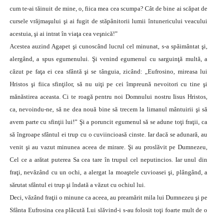
cum te-ai tăinuit de mine, o, fiica mea cea scumpa? Cât de bine ai scăpat de
cursele vrăjmaşului şi ai fugit de stăpânitorii lumii întunericului veacului
acestuia, şi ai intrat în viaţa cea veşnică!”
Acestea auzind Agapet şi cunoscând lucrul cel minunat, s-a spăimântat şi,
alergând, a spus egumenului. Şi venind egumenul cu sarguinţă multă, a
căzut pe faţa ei cea sfântă şi se tânguia, zicând: „Eufrosino, mireasa lui
Hristos şi fiica sfinţilor, să nu uiţi pe cei împreună nevoitori cu tine şi
mănăstirea aceasta. Ci te roagă pentru noi Domnului nostru Iisus Hristos,
ca, nevoindu-ne, să ne dea nouă bine să trecem la limanul mântuirii şi să
avem parte cu sfinţii lui!” Şi a poruncit egumenul să se adune toţi fraţii, ca
să îngroape sfântul ei trup cu o cuviincioasă cinste. Iar dacă se adunară, au
venit şi au vazut minunea aceea de mirare. Şi au proslăvit pe Dumnezeu,
Cel ce a arătat puterea Sa cea tare în trupul cel neputincios. Iar unul din
fraţi, nevăzând cu un ochi, a alergat la moaştele cuvioasei şi, plângând, a
sărutat sfântul ei trup şi îndată a văzut cu ochiul lui.
Deci, văzând fraţii o minune ca aceea, au preamărit mila lui Dumnezeu şi pe
Sfânta Eufrosina cea plăcută Lui slăvind-i s-au folosit toţi foarte mult de o