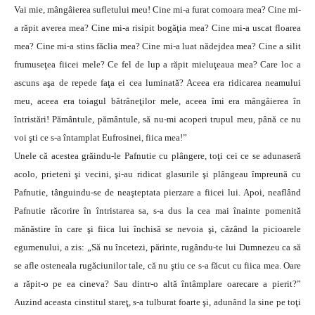
Vai mie, mângâierea sufletului meu! Cine mi-a furat comoara mea? Cine mi-
a răpit averea mea? Cine mi-a risipit bogăţia mea? Cine mi-a uscat floarea
mea? Cine mi-a stins făclia mea? Cine mi-a luat nădejdea mea? Cine a silit
frumuseţea fiicei mele? Ce fel de lup a răpit mieluţeaua mea? Care loc a
ascuns aşa de repede faţa ei cea luminată? Aceea era ridicarea neamului
meu, aceea era toiagul bătrâneţilor mele, aceea îmi era mângâierea în
întristări! Pământule, pământule, să nu-mi acoperi trupul meu, până ce nu
voi şti ce s-a întamplat Eufrosinei, fiica mea!”
Unele că acestea grăindu-le Pafnutie cu plângere, toţi cei ce se adunaseră
acolo, prieteni şi vecini, şi-au ridicat glasurile şi plângeau împreună cu
Pafnutie, tânguindu-se de neaşteptata pierzare a fiicei lui. Apoi, neaflând
Pafnutie răcorire în întristarea sa, s-a dus la cea mai înainte pomenită
mănăstire în care şi fiica lui închisă se nevoia şi, căzând la picioarele
egumenului, a zis: „Să nu încetezi, părinte, rugându-te lui Dumnezeu ca să
se afle osteneala rugăciunilor tale, că nu ştiu ce s-a făcut cu fiica mea. Oare
a răpit-o pe ea cineva? Sau dintr-o altă întâmplare oarecare a pierit?”
Auzind aceasta cinstitul stareţ, s-a tulburat foarte şi, adunând la sine pe toţi