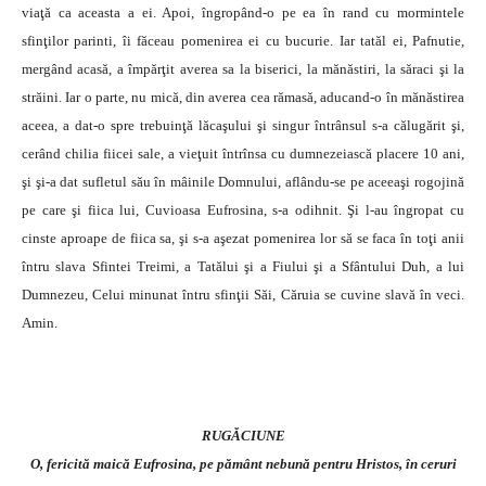
viaţă ca aceasta a ei. Apoi, îngropând-o pe ea în rand cu mormintele
sfinţilor parinti, îi făceau pomenirea ei cu bucurie. Iar tatăl ei, Pafnutie,
mergând acasă, a împărţit averea sa la biserici, la mănăstiri, la săraci şi la
străini. Iar o parte, nu mică, din averea cea rămasă, aducand-o în mănăstirea
aceea, a dat-o spre trebuinţă lăcaşului şi singur întrânsul s-a călugărit şi,
cerând chilia fiicei sale, a vieţuit întrînsa cu dumnezeiască placere 10 ani,
şi şi-a dat sufletul său în mâinile Domnului, aflându-se pe aceeaşi rogojină
pe care şi fiica lui, Cuvioasa Eufrosina, s-a odihnit. Şi l-au îngropat cu
cinste aproape de fiica sa, şi s-a aşezat pomenirea lor să se faca în toţi anii
întru slava Sfintei Treimi, a Tatălui şi a Fiului şi a Sfântului Duh, a lui
Dumnezeu, Celui minunat întru sfinţii Săi, Căruia se cuvine slavă în veci.
Amin.
RUGĂCIUNE
O, fericită maică Eufrosina, pe pământ nebună pentru Hristos, în ceruri