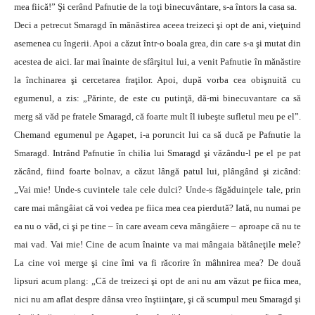
mea fiică!” Şi cerând Pafnutie de la toţi binecuvântare, s-a întors la casa sa.
Deci a petrecut Smaragd în mănăstirea aceea treizeci şi opt de ani, vieţuind
asemenea cu îngerii. Apoi a căzut într-o boala grea, din care s-a şi mutat din
acestea de aici. Iar mai înainte de sfârşitul lui, a venit Pafnutie în mănăstire
la închinarea şi cercetarea fraţilor. Apoi, după vorba cea obişnuită cu
egumenul, a zis: „Părinte, de este cu putinţă, dă-mi binecuvantare ca să
merg să văd pe fratele Smaragd, că foarte mult îl iubeşte sufletul meu pe el”.
Chemand egumenul pe Agapet, i-a poruncit lui ca să ducă pe Pafnutie la
Smaragd. Intrând Pafnutie în chilia lui Smaragd şi văzându-l pe el pe pat
zăcând, fiind foarte bolnav, a căzut lângă patul lui, plângând şi zicând:
„Vai mie! Unde-s cuvintele tale cele dulci? Unde-s făgăduinţele tale, prin
care mai mângâiat că voi vedea pe fiica mea cea pierdută? Iată, nu numai pe
ea nu o văd, ci şi pe tine – în care aveam ceva mângâiere – aproape că nu te
mai vad. Vai mie! Cine de acum înainte va mai mângaia bătâneţile mele?
La cine voi merge şi cine îmi va fi răcorire în mâhnirea mea? De două
lipsuri acum plang: „Că de treizeci şi opt de ani nu am văzut pe fiica mea,
nici nu am aflat despre dânsa vreo înştiinţare, şi că scumpul meu Smaragd şi