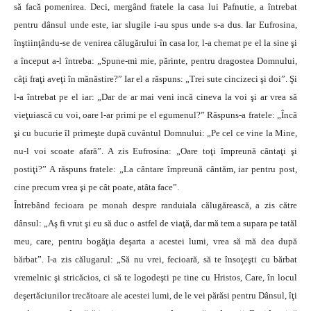
să facă pomenirea. Deci, mergând fratele la casa lui Pafnutie, a întrebat
pentru dânsul unde este, iar slugile i-au spus unde s-a dus. Iar Eufrosina,
înştiinţându-se de venirea călugărului în casa lor, l-a chemat pe el la sine şi
a început a-l întreba: „Spune-mi mie, părinte, pentru dragostea Domnului,
câţi fraţi aveţi în mănăstire?” Iar el a răspuns: „Trei sute cincizeci şi doi”. Şi
l-a întrebat pe el iar: „Dar de ar mai veni incă cineva la voi şi ar vrea să
vieţuiască cu voi, oare l-ar primi pe el egumenul?” Răspuns-a fratele: „Încă
şi cu bucurie îl primeşte după cuvântul Domnului: „Pe cel ce vine la Mine,
nu-l voi scoate afară”. A zis Eufrosina: „Oare toţi împreună cântaţi şi
postiţi?” A răspuns fratele: „La cântare împreună cântăm, iar pentru post,
cine precum vrea şi pe cât poate, atâta face”.
Întrebând fecioara pe monah despre randuiala călugărească, a zis către
dânsul: „Aş fi vrut şi eu să duc o astfel de viaţă, dar mă tem a supara pe tatăl
meu, care, pentru bogăţia deşarta a acestei lumi, vrea să mă dea după
bărbat”. I-a zis călugarul: „Să nu vrei, fecioară, să te însoţeşti cu bărbat
vremelnic şi stricăcios, ci să te logodeşti pe tine cu Hristos, Care, în locul
deşertăciunilor trecătoare ale acestei lumi, de le vei părăsi pentru Dânsul, îţi