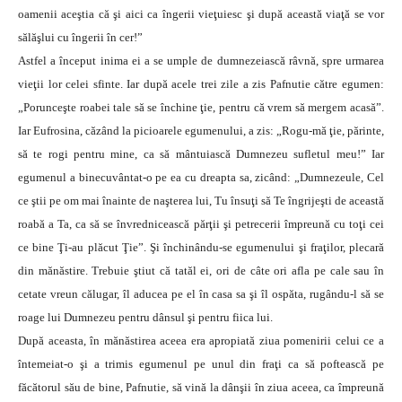
oamenii aceştia că şi aici ca îngerii vieţuiesc şi după această viaţă se vor
sălăşlui cu îngerii în cer!”
Astfel a început inima ei a se umple de dumnezeiască râvnă, spre urmarea
vieţii lor celei sfinte. Iar după acele trei zile a zis Pafnutie către egumen:
„Porunceşte roabei tale să se închine ţie, pentru că vrem să mergem acasă”.
Iar Eufrosina, căzând la picioarele egumenului, a zis: „Rogu-mă ţie, părinte,
să te rogi pentru mine, ca să mântuiască Dumnezeu sufletul meu!” Iar
egumenul a binecuvântat-o pe ea cu dreapta sa, zicând: „Dumnezeule, Cel
ce ştii pe om mai înainte de naşterea lui, Tu însuţi să Te îngrijeşti de această
roabă a Ta, ca să se învrednicească părţii şi petrecerii împreună cu toţi cei
ce bine Ţi-au plăcut Ţie”. Şi închinându-se egumenului şi fraţilor, plecară
din mănăstire. Trebuie ştiut că tatăl ei, ori de câte ori afla pe cale sau în
cetate vreun călugar, îl aducea pe el în casa sa şi îl ospăta, rugându-l să se
roage lui Dumnezeu pentru dânsul şi pentru fiica lui.
După aceasta, în mănăstirea aceea era apropiată ziua pomenirii celui ce a
întemeiat-o şi a trimis egumenul pe unul din fraţi ca să poftească pe
făcătorul său de bine, Pafnutie, să vină la dânşii în ziua aceea, ca împreună