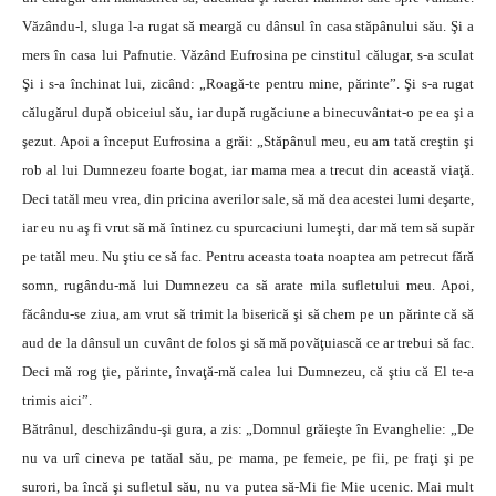
Văzându-l, sluga l-a rugat să meargă cu dânsul în casa stăpânului său. Şi a
mers în casa lui Pafnutie. Văzând Eufrosina pe cinstitul călugar, s-a sculat
Şi i s-a închinat lui, zicând: „Roagă-te pentru mine, părinte”. Şi s-a rugat
călugărul după obiceiul său, iar după rugăciune a binecuvântat-o pe ea şi a
şezut. Apoi a început Eufrosina a grăi: „Stăpânul meu, eu am tată creştin şi
rob al lui Dumnezeu foarte bogat, iar mama mea a trecut din această viaţă.
Deci tatăl meu vrea, din pricina averilor sale, să mă dea acestei lumi deşarte,
iar eu nu aş fi vrut să mă întinez cu spurcaciuni lumeşti, dar mă tem să supăr
pe tatăl meu. Nu ştiu ce să fac. Pentru aceasta toata noaptea am petrecut fără
somn, rugându-mă lui Dumnezeu ca să arate mila sufletului meu. Apoi,
făcându-se ziua, am vrut să trimit la biserică şi să chem pe un părinte că să
aud de la dânsul un cuvânt de folos şi să mă povăţuiască ce ar trebui să fac.
Deci mă rog ţie, părinte, învaţă-mă calea lui Dumnezeu, că ştiu că El te-a
trimis aici”.
Bătrânul, deschizându-şi gura, a zis: „Domnul grăieşte în Evanghelie: „De
nu va urî cineva pe tatăal său, pe mama, pe femeie, pe fii, pe fraţi şi pe
surori, ba încă şi sufletul său, nu va putea să-Mi fie Mie ucenic. Mai mult