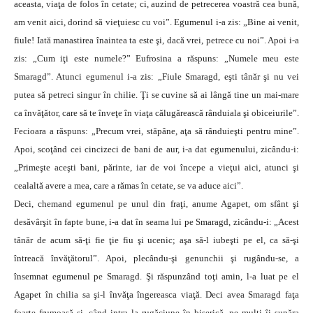
aceasta, viaţa de folos în cetate; ci, auzind de petrecerea voastră cea bună,
am venit aici, dorind să vieţuiesc cu voi”. Egumenul i-a zis: „Bine ai venit,
fiule! Iată manastirea înaintea ta este şi, dacă vrei, petrece cu noi”. Apoi i-a
zis: „Cum iţi este numele?” Eufrosina a răspuns: „Numele meu este
Smaragd”. Atunci egumenul i-a zis: „Fiule Smaragd, eşti tânăr şi nu vei
putea să petreci singur în chilie. Ţi se cuvine să ai lângă tine un mai-mare
ca învăţător, care să te înveţe în viaţa călugărească rânduiala şi obiceiurile”.
Fecioara a răspuns: „Precum vrei, stăpâne, aţa să rânduieşti pentru mine”.
Apoi, scoţând cei cincizeci de bani de aur, i-a dat egumenului, zicându-i:
„Primeşte aceşti bani, părinte, iar de voi începe a vieţui aici, atunci şi
cealaltă avere a mea, care a rămas în cetate, se va aduce aici”.
Deci, chemand egumenul pe unul din fraţi, anume Agapet, om sfânt şi
desăvârşit în fapte bune, i-a dat în seama lui pe Smaragd, zicându-i: „Acest
tânăr de acum să-ţi fie ţie fiu şi ucenic; aşa să-l iubeşti pe el, ca să-şi
întreacă învăţătorul”. Apoi, plecându-şi genunchii şi rugându-se, a
însemnat egumenul pe Smaragd. Şi răspunzând toţi amin, l-a luat pe el
Agapet în chilia sa şi-l învăţa îngereasca viaţă. Deci avea Smaragd faţa
foarte frumoasă şi, când intra la rugăciune în biserică, pe mulţi îi supăra