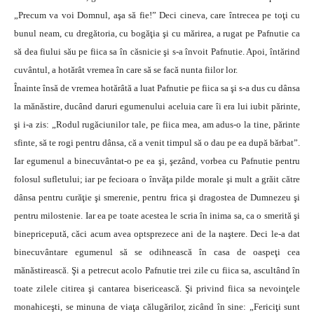
„Precum va voi Domnul, aşa să fie!” Deci cineva, care întrecea pe toţi cu
bunul neam, cu dregătoria, cu bogăţia şi cu mărirea, a rugat pe Pafnutie ca
să dea fiului său pe fiica sa în căsnicie şi s-a învoit Pafnutie. Apoi, întărind
cuvântul, a hotărât vremea în care să se facă nunta fiilor lor.
Înainte însă de vremea hotărâtă a luat Pafnutie pe fiica sa şi s-a dus cu dânsa
la mănăstire, ducând daruri egumenului aceluia care îi era lui iubit părinte,
şi i-a zis: „Rodul rugăciunilor tale, pe fiica mea, am adus-o la tine, părinte
sfinte, să te rogi pentru dânsa, că a venit timpul să o dau pe ea după bărbat”.
Iar egumenul a binecuvântat-o pe ea şi, şezând, vorbea cu Pafnutie pentru
folosul sufletului; iar pe fecioara o învăţa pilde morale şi mult a grăit către
dânsa pentru curăţie şi smerenie, pentru frica şi dragostea de Dumnezeu şi
pentru milostenie. Iar ea pe toate acestea le scria în inima sa, ca o smerită şi
binepricepută, căci acum avea optsprezece ani de la naştere. Deci le-a dat
binecuvântare egumenul să se odihnească în casa de oaspeţi cea
mănăstirească. Şi a petrecut acolo Pafnutie trei zile cu fiica sa, ascultând în
toate zilele citirea şi cantarea bisericească. Şi privind fiica sa nevoinţele
monahiceşti, se minuna de viaţa călugărilor, zicând în sine: „Fericiţi sunt