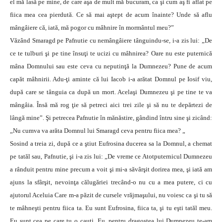
el mă lasă pe mine, de care aşa de mult mă bucuram, ca şi cum aş fi aflat pe
fiica mea cea pierdută. Ce să mai aştept de acum înainte? Unde să aflu
mângâiere că, iată, mă pogor cu mâhnire în mormântul meu?”
Văzând Smaragd pe Pafnutie cu nemângâiere tânguindu-se, i-a zis lui: „De
ce te tulburi şi pe tine însuţi te ucizi cu mâhnirea? Oare nu este puternică
mâna Domnului sau este ceva cu neputinţă la Dumnezeu? Pune de acum
capăt mâhnirii. Adu-ţi aminte că lui Iacob i-a arătat Domnul pe Iosif viu,
după care se tânguia ca după un mort. Acelaşi Dumnezeu şi pe tine te va
mângâia. Însă mă rog ţie să petreci aici trei zile şi să nu te depărtezi de
lângă mine”. Şi petrecea Pafnutie în mănăstire, gândind întru sine şi zicând:
„Nu cumva va arăta Domnul lui Smaragd ceva pentru fiica mea? „
Sosind a treia zi, după ce a ştiut Eufrosina ducerea sa la Domnul, a chemat
pe tatăl sau, Pafnutie, şi i-a zis lui: „De vreme ce Atotputernicul Dumnezeu
a rânduit pentru mine precum a voit şi mi-a săvârşit dorirea mea, şi iată am
ajuns la sfârşit, nevoinţa călugăriei trecând-o nu cu a mea putere, ci cu
ajutorul Aceluia Care m-a păzit de cursele vrăjmaşului, nu voiesc ca şi tu să
te mâhneşti pentru fiica ta. Eu sunt Eufrosina, fiica ta, şi tu eşti tatăl meu.
Eu sunt cea pe care tu o cauţi. Eu, pentru dragostea lui Dumnezeu te-am