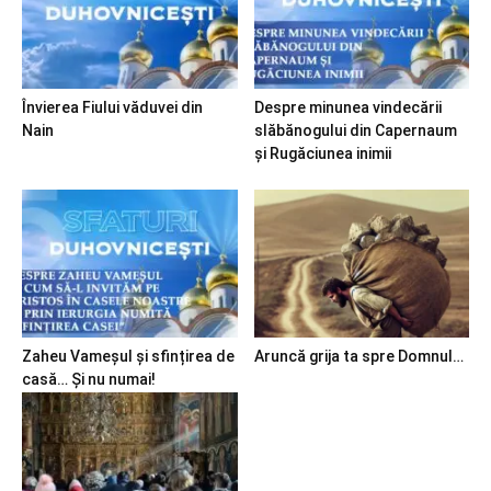
Învierea Fiului văduvei din
Despre minunea vindecării
Nain
slăbănogului din Capernaum
și Rugăciunea inimii
Zaheu Vameșul și sfințirea de
Aruncă grija ta spre Domnul…
casă… Și nu numai!