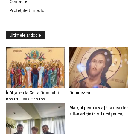
Contacte
Profețiile timpului
Ultimele articole
Înălțarea la Cer a Domnului
Dumnezeu…
nostru Iisus Hristos
Marșul pentru viață la cea de-
a II-a ediție în s. Lucășeuca,...