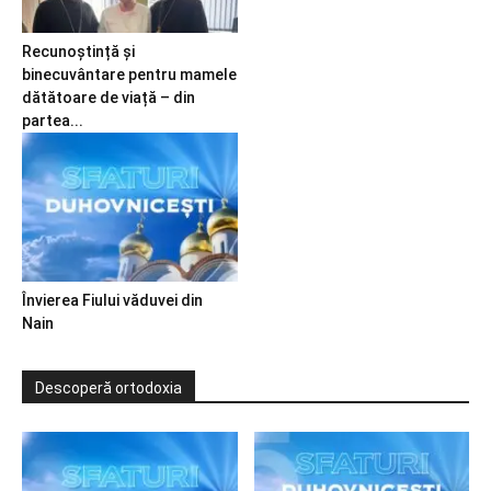
Recunoștință și
binecuvântare pentru mamele
dătătoare de viață – din
partea...
Învierea Fiului văduvei din
Nain
Descoperă ortodoxia