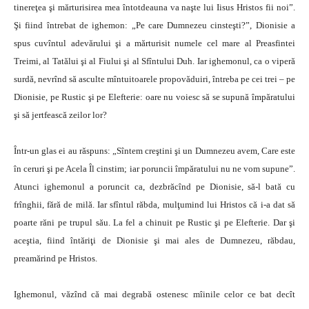
tinereţea şi mărturisirea mea întotdeauna va naşte lui Iisus Hristos fii noi”.
Şi fiind întrebat de ighemon: „Pe care Dumnezeu cinsteşti?”, Dionisie a
spus cuvîntul adevărului şi a mărturisit numele cel mare al Preasfintei
Treimi, al Tatălui şi al Fiului şi al Sfîntului Duh. Iar ighemonul, ca o viperă
surdă, nevrînd să asculte mîntuitoarele propovăduiri, întreba pe cei trei – pe
Dionisie, pe Rustic şi pe Elefterie: oare nu voiesc să se supună împăratului
şi să jertfească zeilor lor?
Într-un glas ei au răspuns: „Sîntem creştini şi un Dumnezeu avem, Care este
în ceruri şi pe Acela Îl cinstim; iar poruncii împăratului nu ne vom supune”.
Atunci ighemonul a poruncit ca, dezbrăcînd pe Dionisie, să-l bată cu
frînghii, fără de milă. Iar sfîntul răbda, mulţumind lui Hristos că i-a dat să
poarte răni pe trupul său. La fel a chinuit pe Rustic şi pe Elefterie. Dar şi
aceştia, fiind întăriţi de Dionisie şi mai ales de Dumnezeu, răbdau,
preamărind pe Hristos.
Ighemonul, văzînd că mai degrabă ostenesc mîinile celor ce bat decît