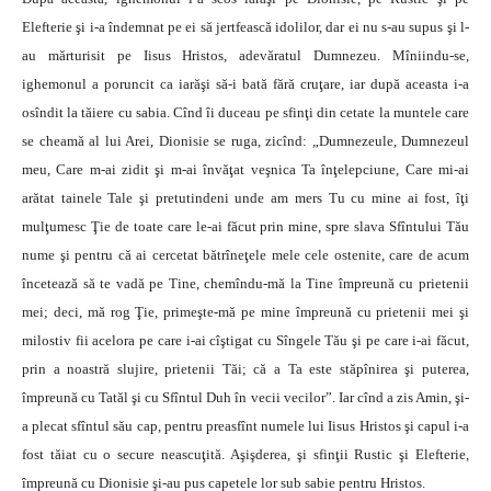
Elefterie şi i-a îndemnat pe ei să jertfească idolilor, dar ei nu s-au supus şi l-
au mărturisit pe Iisus Hristos, adevăratul Dumnezeu. Mîniindu-se,
ighemonul a poruncit ca iarăşi să-i bată fără cruţare, iar după aceasta i-a
osîndit la tăiere cu sabia. Cînd îi duceau pe sfinţi din cetate la muntele care
se cheamă al lui Arei, Dionisie se ruga, zicînd: „Dumnezeule, Dumnezeul
meu, Care m-ai zidit şi m-ai învăţat veşnica Ta înţelepciune, Care mi-ai
arătat tainele Tale şi pretutindeni unde am mers Tu cu mine ai fost, îţi
mulţumesc Ţie de toate care le-ai făcut prin mine, spre slava Sfîntului Tău
nume şi pentru că ai cercetat bătrîneţele mele cele ostenite, care de acum
încetează să te vadă pe Tine, chemîndu-mă la Tine împreună cu prietenii
mei; deci, mă rog Ţie, primeşte-mă pe mine împreună cu prietenii mei şi
milostiv fii acelora pe care i-ai cîştigat cu Sîngele Tău şi pe care i-ai făcut,
prin a noastră slujire, prietenii Tăi; că a Ta este stăpînirea şi puterea,
împreună cu Tatăl şi cu Sfîntul Duh în vecii vecilor”. Iar cînd a zis Amin, şi-
a plecat sfîntul său cap, pentru preasfînt numele lui Iisus Hristos şi capul i-a
fost tăiat cu o secure neascuţită. Aşişderea, şi sfinţii Rustic şi Elefterie,
împreună cu Dionisie şi-au pus capetele lor sub sabie pentru Hristos.