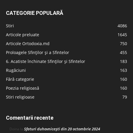
CATEGORIE POPULARĂ
Stiri
4086
Articole preluate
1645
Articole Ortodoxia.md
750
Proloagele Sfinților și a Sfintelor
455
6. Acatiste închinate Sfinților și Sfintelor
183
Rugăciuni
163
Fără categorie
160
Poezia religioasă
160
Stiri religioase
79
Comentarii recente
Sfaturi duhovnicești din 20 octombrie 2024
Doina
la