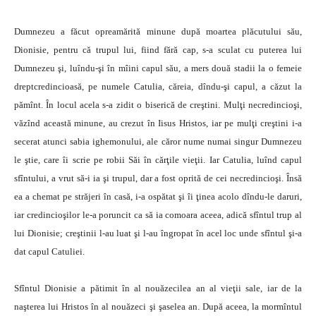
Dumnezeu a făcut opreamărită minune după moartea plăcutului său,
Dionisie, pentru că trupul lui, fiind fără cap, s-a sculat cu puterea lui
Dumnezeu şi, luîndu-şi în mîini capul său, a mers două stadii la o femeie
dreptcredincioasă, pe numele Catulia, căreia, dîndu-şi capul, a căzut la
pămînt. În locul acela s-a zidit o biserică de creştini. Mulţi necredincioşi,
văzînd această minune, au crezut în Iisus Hristos, iar pe mulţi creştini i-a
secerat atunci sabia ighemonului, ale căror nume numai singur Dumnezeu
le ştie, care îi scrie pe robii Săi în cărţile vieţii. Iar Catulia, luînd capul
sfîntului, a vrut să-i ia şi trupul, dar a fost oprită de cei necredincioşi. Însă
ea a chemat pe străjeri în casă, i-a ospătat şi îi ţinea acolo dîndu-le daruri,
iar credincioşilor le-a poruncit ca să ia comoara aceea, adică sfîntul trup al
lui Dionisie; creştinii l-au luat şi l-au îngropat în acel loc unde sfîntul şi-a
dat capul Catuliei.
Sfîntul Dionisie a pătimit în al nouăzecilea an al vieţii sale, iar de la
naşterea lui Hristos în al nouăzeci şi şaselea an. După aceea, la mormîntul