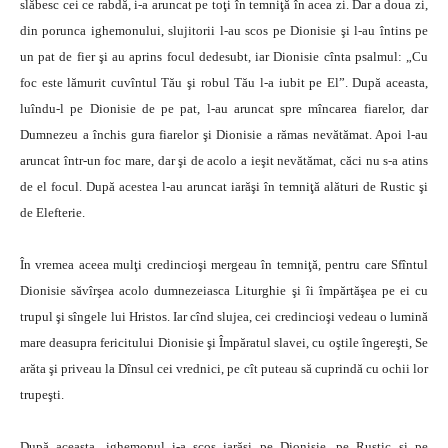
slăbesc cei ce rabdă, i-a aruncat pe toţi în temniţă în acea zi. Dar a doua zi,
din porunca ighemonului, slujitorii l-au scos pe Dionisie şi l-au întins pe
un pat de fier şi au aprins focul dedesubt, iar Dionisie cînta psalmul: „Cu
foc este lămurit cuvîntul Tău şi robul Tău l-a iubit pe El”. După aceasta,
luîndu-l pe Dionisie de pe pat, l-au aruncat spre mîncarea fiarelor, dar
Dumnezeu a închis gura fiarelor şi Dionisie a rămas nevătămat. Apoi l-au
aruncat într-un foc mare, dar şi de acolo a ieşit nevătămat, căci nu s-a atins
de el focul. După acestea l-au aruncat iarăşi în temniţă alături de Rustic şi
de Elefterie.
În vremea aceea mulţi credincioşi mergeau în temniţă, pentru care Sfîntul
Dionisie săvîrşea acolo dumnezeiasca Liturghie şi îi împărtăşea pe ei cu
trupul şi sîngele lui Hristos. Iar cînd slujea, cei credincioşi vedeau o lumină
mare deasupra fericitului Dionisie şi Împăratul slavei, cu oştile îngereşti, Se
arăta şi priveau la Dînsul cei vrednici, pe cît puteau să cuprindă cu ochii lor
trupeşti.
După aceasta, ighemonul i-a scos iarăşi pe Dionisie, pe Rustic şi pe