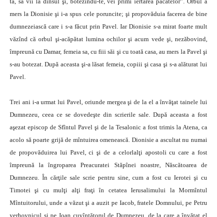
ta, să vii la dînsul şi, botezîndu-te, vei primi iertarea păcatelor”. Orbul a
mers la Dionisie şi i-a spus cele poruncite; şi propovăduia facerea de bine
dumnezeiască care i s-a făcut prin Pavel. Iar Dionisie s-a mirat foarte mult
văzînd că orbul şi-acăpătat lumina ochilor şi acum vede şi, nezăbovind,
împreună cu Damar, femeia sa, cu fiii săi şi cu toată casa, au mers la Pavel şi
s-au botezat. După aceasta şi-a lăsat femeia, copiii şi casa şi s-a alăturat lui
Pavel.
Trei ani i-a urmat lui Pavel, oriunde mergea şi de la el a învăţat tainele lui
Dumnezeu, ceea ce se dovedeşte din scrierile sale. După aceasta a fost
aşezat episcop de Sfîntul Pavel şi de la Tesalonic a fost trimis la Atena, ca
acolo să poarte grijă de mîntuirea omenească. Dionisie a ascultat nu numai
de propovăduirea lui Pavel, ci şi de a celorlalţi apostoli cu care a fost
împreună la îngroparea Preacuratei Stăpînei noastre, Născătoarea de
Dumnezeu. În cărţile sale scrie pentru sine, cum a fost cu Ierotei şi cu
Timotei şi cu mulţi alţi fraţi în cetatea Ierusalimului la Mormîntul
Mîntuitorului, unde a văzut şi a auzit pe Iacob, fratele Domnului, pe Petru
verhovnicul şi pe Ioan cuvîntătorul de Dumnezeu, de la care a învăţat el