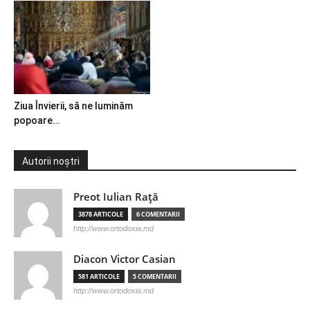
Ziua Învierii, să ne luminăm
popoare…
Autorii noștri
Preot Iulian Raţă
3878 ARTICOLE
6 COMENTARII
http://www.ortodoxia.md
Diacon Victor Casian
581 ARTICOLE
5 COMENTARII
http://www.ortodoxia.md