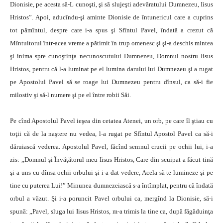
Dionisie, pe acesta să-L cunoşti, şi să slujeşti adevăratului Dumnezeu, Iisus
Hristos”. Apoi, aducîndu-şi aminte Dionisie de întunericul care a cuprins
tot pămîntul, despre care i-a spus şi Sfîntul Pavel, îndată a crezut că
Mîntuitorul într-acea vreme a pătimit în trup omenesc şi şi-a deschis mintea
şi inima spre cunoştinţa necunoscutului Dumnezeu, Domnul nostru Iisus
Hristos, pentru că l-a luminat pe el lumina darului lui Dumnezeu şi a rugat
pe Apostolul Pavel să se roage lui Dumnezeu pentru dînsul, ca să-i fie
milostiv şi să-l numere şi pe el între robii Săi.
Pe cînd Apostolul Pavel ieşea din cetatea Atenei, un orb, pe care îl ştiau cu
toţii că de la naştere nu vedea, l-a rugat pe Sfîntul Apostol Pavel ca să-i
dăruiască vederea. Apostolul Pavel, făcînd semnul crucii pe ochii lui, i-a
zis: „Domnul şi Învăţătorul meu Iisus Hristos, Care din scuipat a făcut tină
şi a uns cu dînsa ochii orbului şi i-a dat vedere, Acela să te lumineze şi pe
tine cu puterea Lui!” Minunea dumnezeiască s-a întîmplat, pentru că îndată
orbul a văzut. Şi i-a poruncit Pavel orbului ca, mergînd la Dionisie, să-i
spună: „Pavel, sluga lui Iisus Hristos, m-a trimis la tine ca, după făgăduinţa