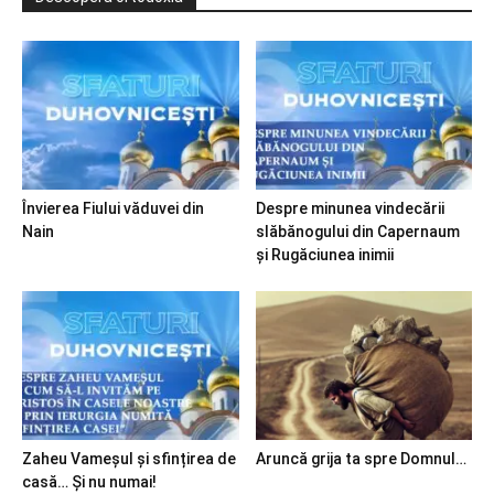
Învierea Fiului văduvei din
Despre minunea vindecării
Nain
slăbănogului din Capernaum
și Rugăciunea inimii
Zaheu Vameșul și sfințirea de
Aruncă grija ta spre Domnul…
casă… Și nu numai!