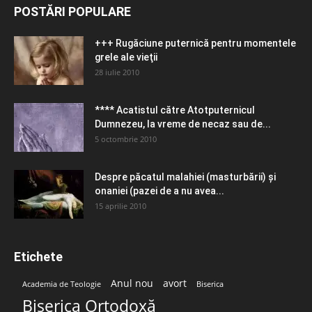
POSTĂRI POPULARE
+++ Rugăciune puternică pentru momentele
grele ale vieţii
28 iulie 2010
**** Acatistul către Atotputernicul
Dumnezeu, la vreme de necaz sau de...
5 octombrie 2010
Despre păcatul malahiei (masturbării) şi
onaniei (pazei de a nu avea...
15 aprilie 2010
Etichete
Anul nou
avort
Academia de Teologie
Biserica
Biserica Ortodoxă