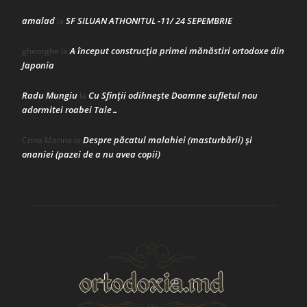
amalad
SF SILUAN ATHONITUL -11/ 24 SEPEMBRIE
la
A început construcţia primei mănăstiri ortodoxe din
gheorghe
la
Japonia
Radu Mungiu
Cu Sfinții odihnește Doamne sufletul nou
la
adormitei roabei Tale…
Despre păcatul malahiei (masturbării) şi
Crina Marina
la
onaniei (pazei de a nu avea copii)