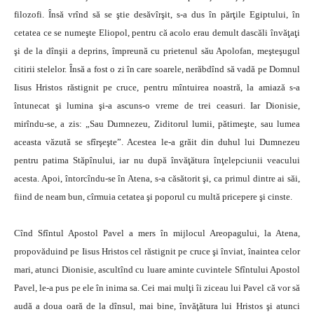
filozofi. Însă vrînd să se ştie desăvîrşit, s-a dus în părţile Egiptului, în
cetatea ce se numeşte Eliopol, pentru că acolo erau demult dascăli învăţaţi
şi de la dînşii a deprins, împreună cu prietenul său Apolofan, meşteşugul
citirii stelelor. Însă a fost o zi în care soarele, nerăbdînd să vadă pe Domnul
Iisus Hristos răstignit pe cruce, pentru mîntuirea noastră, la amiază s-a
întunecat şi lumina şi-a ascuns-o vreme de trei ceasuri. Iar Dionisie,
mirîndu-se, a zis: „Sau Dumnezeu, Ziditorul lumii, pătimeşte, sau lumea
aceasta văzută se sfîrşeşte”. Acestea le-a grăit din duhul lui Dumnezeu
pentru patima Stăpînului, iar nu după învăţătura înţelepciunii veacului
acesta. Apoi, întorcîndu-se în Atena, s-a căsătorit şi, ca primul dintre ai săi,
fiind de neam bun, cîrmuia cetatea şi poporul cu multă pricepere şi cinste.
Cînd Sfîntul Apostol Pavel a mers în mijlocul Areopagului, la Atena,
propovăduind pe Iisus Hristos cel răstignit pe cruce şi înviat, înaintea celor
mari, atunci Dionisie, ascultînd cu luare aminte cuvintele Sfîntului Apostol
Pavel, le-a pus pe ele în inima sa. Cei mai mulţi îi ziceau lui Pavel că vor să
audă a doua oară de la dînsul, mai bine, învăţătura lui Hristos şi atunci