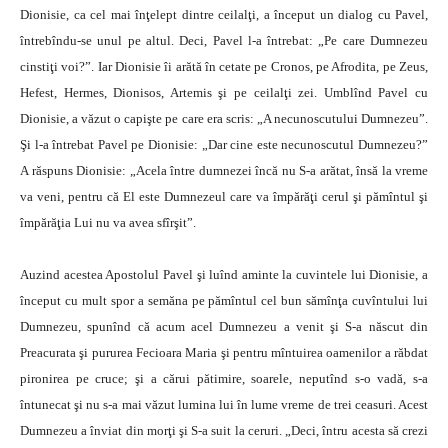
Dionisie, ca cel mai înţelept dintre ceilalţi, a început un dialog cu Pavel,
întrebîndu-se unul pe altul. Deci, Pavel l-a întrebat: „Pe care Dumnezeu
cinstiţi voi?”. Iar Dionisie îi arătă în cetate pe Cronos, pe Afrodita, pe Zeus,
Hefest, Hermes, Dionisos, Artemis şi pe ceilalţi zei. Umblînd Pavel cu
Dionisie, a văzut o capişte pe care era scris: „A necunoscutului Dumnezeu”.
Şi l-a întrebat Pavel pe Dionisie: „Dar cine este necunoscutul Dumnezeu?”
A răspuns Dionisie: „Acela între dumnezei încă nu S-a arătat, însă la vreme
va veni, pentru că El este Dumnezeul care va împărăţi cerul şi pămîntul şi
împărăţia Lui nu va avea sfîrşit”.
Auzind acestea Apostolul Pavel şi luînd aminte la cuvintele lui Dionisie, a
început cu mult spor a semăna pe pămîntul cel bun sămînţa cuvîntului lui
Dumnezeu, spunînd că acum acel Dumnezeu a venit şi S-a născut din
Preacurata şi pururea Fecioara Maria şi pentru mîntuirea oamenilor a răbdat
pironirea pe cruce; şi a cărui pătimire, soarele, neputînd s-o vadă, s-a
întunecat şi nu s-a mai văzut lumina lui în lume vreme de trei ceasuri. Acest
Dumnezeu a înviat din morţi şi S-a suit la ceruri. „Deci, întru acesta să crezi