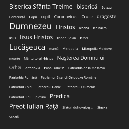
Biserica Sfânta Treime
biserică
Botezul
dragoste
copil
Coronavirus
Cruce
Conferință
Copii
Dumnezeu
Hristos
Icoana
Ierusalim
Iisus Hristos
Iisus
Ilarion Boian
Israel
Lucășeuca
mamă
Mitropolia
Mitropolia Moldovei;
Nașterea Domnului
moarte
Mântuitorul Hristos
Orhei
ortodoxia
Papa Francisc
Patriarhia de la Moscova
Patriarhia Română
Patriarhul Bisericii Ortodoxe Române
Patriarhul Chiril
Patriarhul Daniel
Patriarhul Ecumenic
Predica
Patriarhul Kirill
pictura
Preot Iulian Rață
Sfaturi duhovnicești;
Sinaxa
Școală