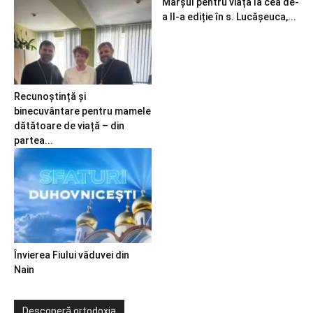
Marșul pentru viață la cea de-
a II-a ediție în s. Lucășeuca,...
Recunoștință și
binecuvântare pentru mamele
dătătoare de viață – din
partea...
Învierea Fiului văduvei din
Nain
Descoperă ortodoxia