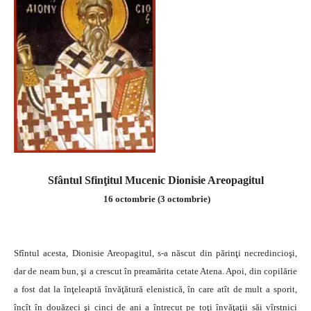
Sfântul Sfinţitul Mucenic Dionisie Areopagitul
16 octombrie (3 octombrie)
Sfîntul acesta, Dionisie Areopagitul, s-a născut din părinţi necredincioşi,
dar de neam bun, şi a crescut în preamărita cetate Atena. Apoi, din copilărie
a fost dat la înţeleaptă învăţătură elenistică, în care atît de mult a sporit,
încît în douăzeci şi cinci de ani a întrecut pe toţi învăţaţii săi vîrstnici