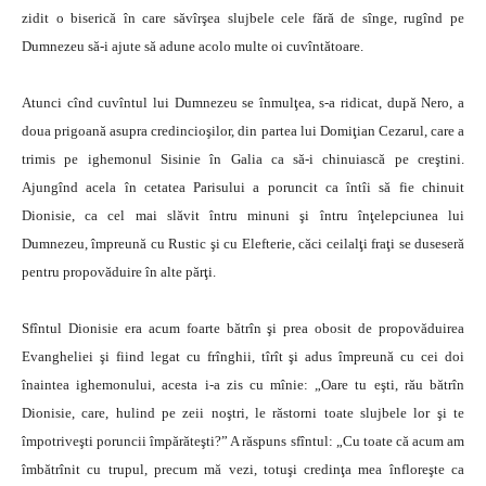
zidit o biserică în care săvîrşea slujbele cele fără de sînge, rugînd pe
Dumnezeu să-i ajute să adune acolo multe oi cuvîntătoare.
Atunci cînd cuvîntul lui Dumnezeu se înmulţea, s-a ridicat, după Nero, a
doua prigoană asupra credincioşilor, din partea lui Domiţian Cezarul, care a
trimis pe ighemonul Sisinie în Galia ca să-i chinuiască pe creştini.
Ajungînd acela în cetatea Parisului a poruncit ca întîi să fie chinuit
Dionisie, ca cel mai slăvit întru minuni şi întru înţelepciunea lui
Dumnezeu, împreună cu Rustic şi cu Elefterie, căci ceilalţi fraţi se duseseră
pentru propovăduire în alte părţi.
Sfîntul Dionisie era acum foarte bătrîn şi prea obosit de propovăduirea
Evangheliei şi fiind legat cu frînghii, tîrît şi adus împreună cu cei doi
înaintea ighemonului, acesta i-a zis cu mînie: „Oare tu eşti, rău bătrîn
Dionisie, care, hulind pe zeii noştri, le răstorni toate slujbele lor şi te
împotriveşti poruncii împărăteşti?” A răspuns sfîntul: „Cu toate că acum am
îmbătrînit cu trupul, precum mă vezi, totuşi credinţa mea înfloreşte ca