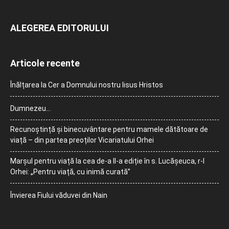
ALEGEREA EDITORULUI
Articole recente
Înălțarea la Cer a Domnului nostru Iisus Hristos
Dumnezeu…
Recunoștință și binecuvântare pentru mamele dătătoare de
viață – din partea preoților Vicariatului Orhei
Marșul pentru viață la cea de-a II-a ediție în s. Lucășeuca, r-l
Orhei: „Pentru viață, cu inimă curată”
Învierea Fiului văduvei din Nain