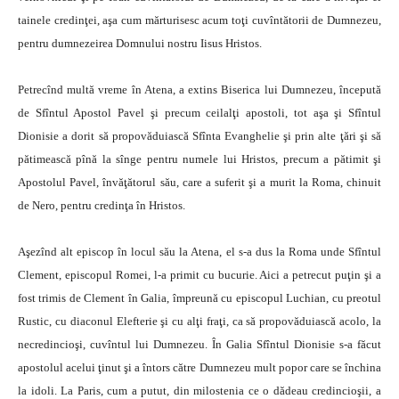
tainele credinţei, aşa cum mărturisesc acum toţi cuvîntătorii de Dumnezeu,
pentru dumnezeirea Domnului nostru Iisus Hristos.
Petrecînd multă vreme în Atena, a extins Biserica lui Dumnezeu, începută
de Sfîntul Apostol Pavel şi precum ceilalţi apostoli, tot aşa şi Sfîntul
Dionisie a dorit să propovăduiască Sfînta Evanghelie şi prin alte ţări şi să
pătimească pînă la sînge pentru numele lui Hristos, precum a pătimit şi
Apostolul Pavel, învăţătorul său, care a suferit şi a murit la Roma, chinuit
de Nero, pentru credinţa în Hristos.
Aşezînd alt episcop în locul său la Atena, el s-a dus la Roma unde Sfîntul
Clement, episcopul Romei, l-a primit cu bucurie. Aici a petrecut puţin şi a
fost trimis de Clement în Galia, împreună cu episcopul Luchian, cu preotul
Rustic, cu diaconul Elefterie şi cu alţi fraţi, ca să propovăduiască acolo, la
necredincioşi, cuvîntul lui Dumnezeu. În Galia Sfîntul Dionisie s-a făcut
apostolul acelui ţinut şi a întors către Dumnezeu mult popor care se închina
la idoli. La Paris, cum a putut, din milostenia ce o dădeau credincioşii, a