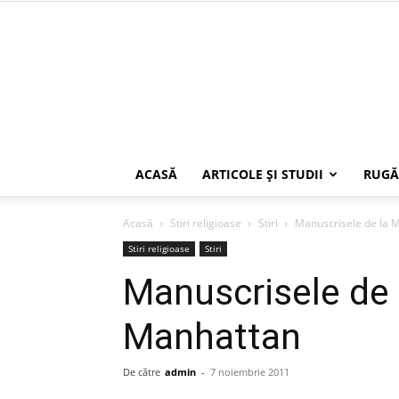
ACASĂ
ARTICOLE ŞI STUDII
RUGĂ
Acasă
Stiri religioase
Stiri
Manuscrisele de la 
Stiri religioase
Stiri
Manuscrisele de 
Manhattan
De către
admin
-
7 noiembrie 2011