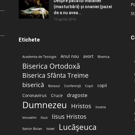
Despre păcatul malahiei
Po
(masturbării) şi onaniei (pazei
de a nu avea...
St
15 aprilie 2010
C
Etichete
Anul nou
avort
Academia de Teologie
Biserica
Biserica Ortodoxă
Biserica Sfânta Treime
biserică
copil
Botezul
Conferință
Copii
dragoste
Coronavirus
Cruce
Dumnezeu
Hristos
Icoana
Iisus Hristos
Ierusalim
Iisus
Lucășeuca
Ilarion Boian
Israel