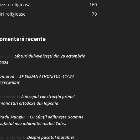
ezia religioasă
160
iri religioase
79
omentarii recente
Sfaturi duhovnicești din 20 octombrie
Doina
la
2024
amalad
SF SILUAN ATHONITUL -11/ 24
la
SEPEMBRIE
A început construcţia primei
gheorghe
la
mănăstiri ortodoxe din Japonia
Radu Mungiu
Cu Sfinții odihnește Doamne
la
sufletul nou adormitei roabei Tale…
Despre păcatul malahiei
Crina Marina
la