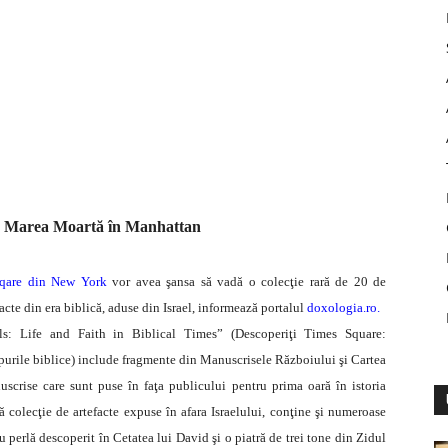
la Marea Moartă în Manhattan
qare din New York
vor avea şansa să vadă o colecţie rară de 20 de
cte din era biblică, aduse din Israel, informează portalul
doxologia.ro.
s: Life and Faith in Biblical Times” (Descoperiţi Times Square:
mpurile biblice) include fragmente din Manuscrisele Războiului şi Cartea
scrise care sunt puse în faţa publicului pentru prima oară în istoria
 colecţie de artefacte expuse în afara Israelului, conţine şi numeroase
u perlă descoperit în Cetatea lui David şi o piatră de trei tone din Zidul