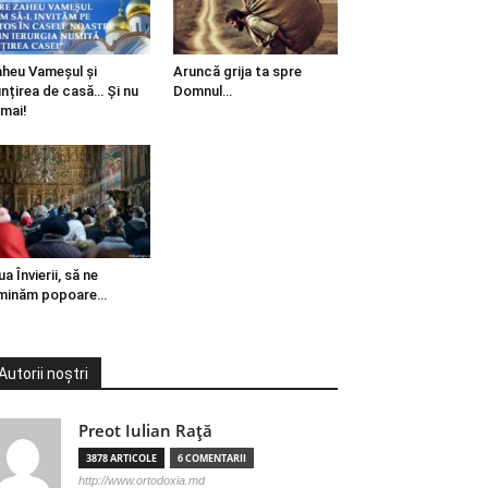
heu Vameșul și
Aruncă grija ta spre
ințirea de casă… Și nu
Domnul…
mai!
ua Învierii, să ne
minăm popoare…
Autorii noștri
Preot Iulian Raţă
3878 ARTICOLE
6 COMENTARII
http://www.ortodoxia.md