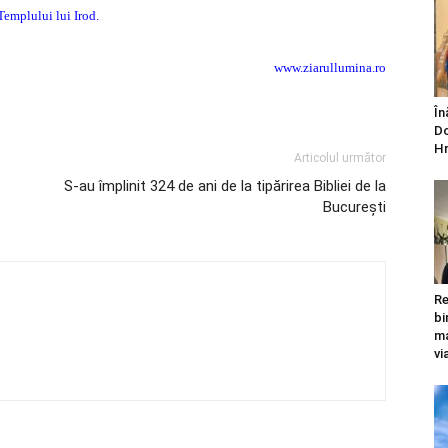
Templului lui Irod.
www.ziarullumina.ro
În
Do
Hr
Articolul următor
S-au împlinit 324 de ani de la tipărirea Bibliei de la
Bucureşti
Re
bi
ma
vi