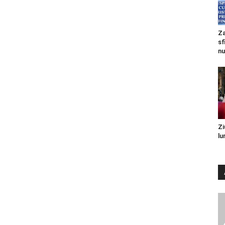
Za
sf
nu
Zi
lu