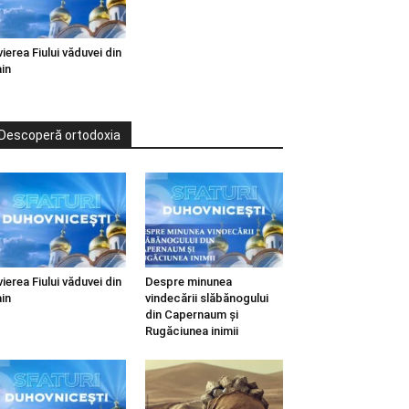
vierea Fiului văduvei din
in
Descoperă ortodoxia
vierea Fiului văduvei din
Despre minunea
in
vindecării slăbănogului
din Capernaum și
Rugăciunea inimii