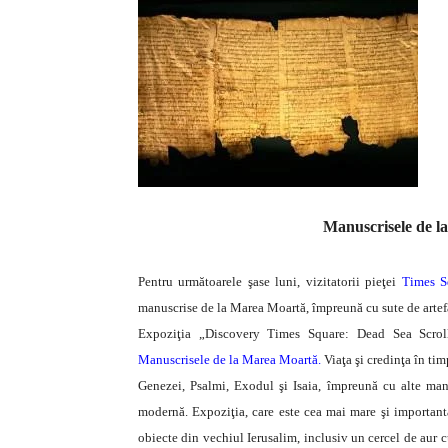
Manuscrisele de 
Pentru următoarele şase luni, vizitatorii pieţei
Times S
manuscrise de la Marea Moartă, împreună cu sute de artefa
Expoziţia „Discovery Times Square: Dead Sea Scroll
Manuscrisele de la Marea Moartă.
Viaţa şi credinţa în ti
Genezei, Psalmi, Exodul şi Isaia, împreună cu alte manu
modernă. Expoziţia, care este cea mai mare şi importantă
obiecte din vechiul Ierusalim, inclusiv un cercel de aur c