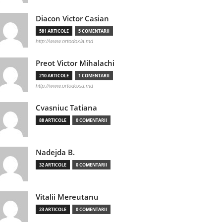
Diacon Victor Casian
581 ARTICOLE
5 COMENTARII
http://www.ortodoxia.md
Preot Victor Mihalachi
210 ARTICOLE
1 COMENTARII
http://www.ortodoxia.md
Cvasniuc Tatiana
88 ARTICOLE
0 COMENTARII
Nadejda B.
32 ARTICOLE
0 COMENTARII
Vitalii Mereutanu
23 ARTICOLE
0 COMENTARII