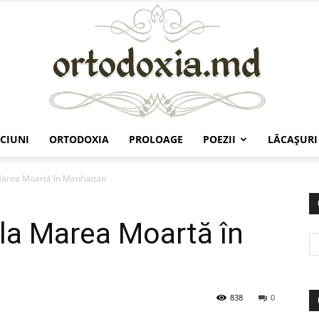
CIUNI
ORTODOXIA
PROLOAGE
POEZII
LĂCAŞURI
Ortodoxia.md
Marea Moartă în Manhattan
la Marea Moartă în
838
0