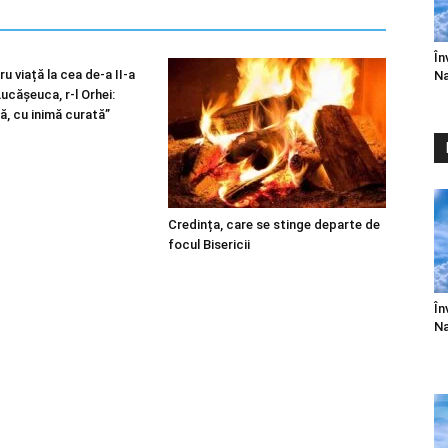
În
u viață la cea de-a II-a
Na
 Lucășeuca, r-l Orhei:
ă, cu inimă curată”
Credința, care se stinge departe de
focul Bisericii
În
Na