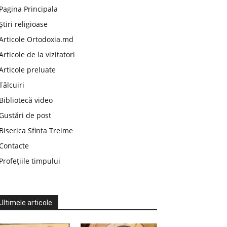
Pagina Principala
Știri religioase
Articole Ortodoxia.md
Articole de la vizitatori
Articole preluate
Tâlcuiri
Bibliotecă video
Gustări de post
Biserica Sfinta Treime
Contacte
Profețiile timpului
Ultimele articole