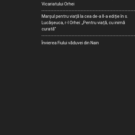
Vicariatului Orhei
Marșul pentru viață la cea de-a II-a ediție în s.
Lucășeuca, r-l Orhei: „Pentru viață, cu inimă
curată”
Învierea Fiului văduvei din Nain