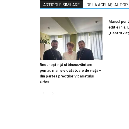
ARTICOLE SIMILARE
DE LA ACELAȘI AUTOR
Marșul pentr
ediție în s.
„Pentru viaț
Recunoștință și binecuvântare
pentru mamele dătătoare de viață –
din partea preoților Vicariatului
Orhei