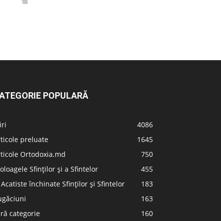
ATEGORIE POPULARĂ
iri
4086
ticole preluate
1645
ticole Ortodoxia.md
750
oloagele Sfinților și a Sfintelor
455
 Acatiste închinate Sfinților și Sfintelor
183
ugăciuni
163
ră categorie
160