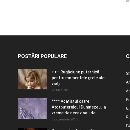
POSTĂRI POPULARE
C
+++ Rugăciune puternică
St
pentru momentele grele ale
Ar
vieţii
28 iulie 2010
Ar
Pr
**** Acatistul către
Atotputernicul Dumnezeu, la
6.
vreme de necaz sau de...
R
5 octombrie 2010
Fă