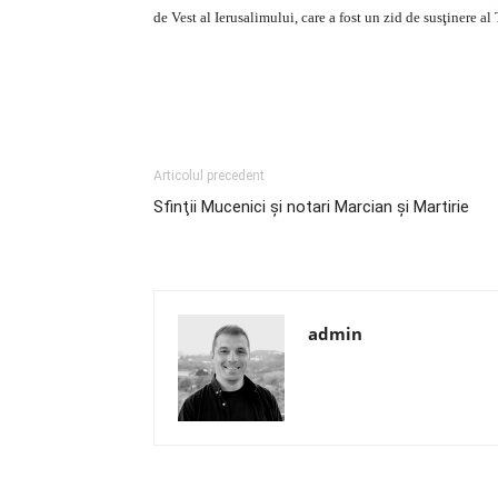
de Vest al Ierusalimului, care a fost un zid de susţinere al
Articolul precedent
Sfinţii Mucenici şi notari Marcian şi Martirie
admin