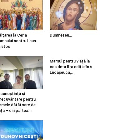
ălțarea la Cer a
Dumnezeu…
mnului nostru Iisus
istos
Marșul pentru viață la
cea de-a II-a ediție în s.
Lucășeuca,...
cunoștință și
necuvântare pentru
mele dătătoare de
ață – din partea...