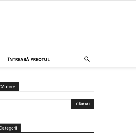
ÎNTREABĂ PREOTUL
Căutare
Categorii