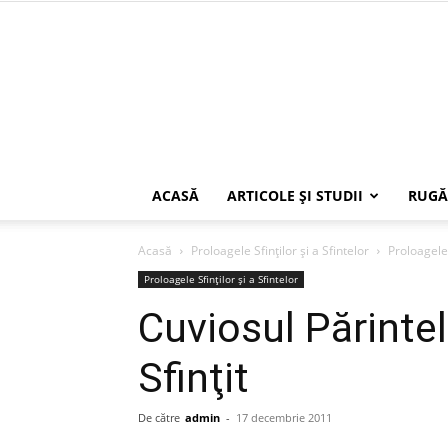
ACASĂ
ARTICOLE ŞI STUDII
RUGĂ
Acasă
Proloagele Sfinților și a Sfintelor
Proloagele 
Proloagele Sfinților și a Sfintelor
Cuviosul Părinte
Sfinţit
De către
admin
-
17 decembrie 2011