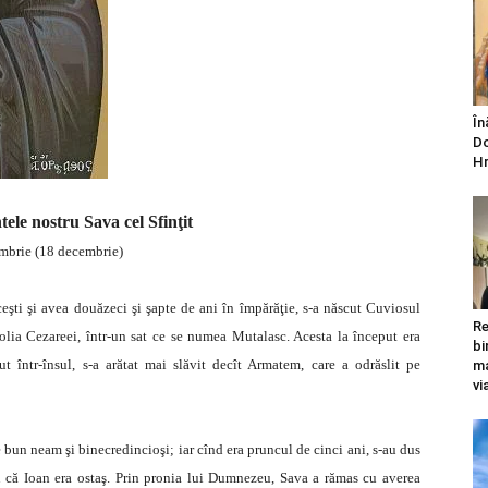
În
Do
Hr
ele nostru Sava cel Sfinţit
mbrie (18 decembrie)
eşti şi avea douăzeci şi şapte de ani în împărăţie, s-a născut Cuviosul
Re
olia Cezareei, într-un sat ce se numea Mutalasc. Acesta la început era
bi
t într-însul, s-a arătat mai slăvit decît Armatem, care a odrăslit pe
ma
vi
e bun neam şi binecredincioşi; iar cînd era pruncul de cinci ani, s-au dus
ru că Ioan era ostaş. Prin pronia lui Dumnezeu, Sava a rămas cu averea