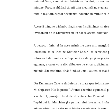
fericitul Sava, care, văzînd întristarea fratelui, nu s-a t
minune! Precum altădată tinerii prin credinţă, nu s-au ars
frate, a ieşit din cuptor nevătămat, aducînd în mîinile sal
Această minune văzînd-o fraţii, s-au înspăimîntat şi zicea
învrednicit de la Dumnezeu cu un dar ca acesta, chiar din t
A petrecut fericitul în acea mănăstire zece ani, mergînd
Ierusalim, să se închine Sfintelor Locuri, să cerceteze p
folosească din vorba cea împreună cu dînşii şi să-şi găs
egumen, a cerut voie să-l elibereze pe el cu rugăciunea ş
zicînd: „Nu este bine, tînăr fiind, să umbli aiurea, ci mai de
Dar Dumnezeu Care le rînduieşte pe toate spre folos, a po
Mi slujească Mie în pustie”. Atunci chemînd egumenul pe f
său. Iar el, povăţuit fiind de dreapta celui Preaînalt, a
împărăţiei lui Marchian şi a patriarhului Iuvenalie. Intrî
arhimandritul şi l-a dat unui bătrîn capadocian, la care 