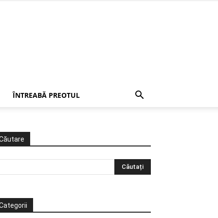
ÎNTREABĂ PREOTUL
Căutare
Categorii