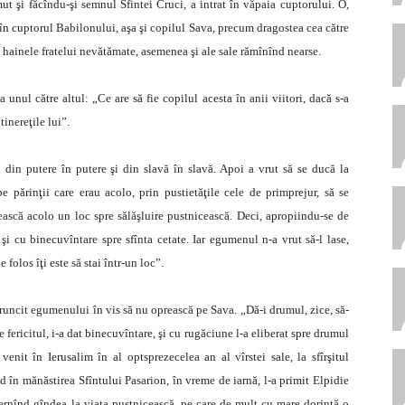
emut şi făcîndu-şi semnul Sfintei Cruci, a intrat în văpaia cuptorului. O,
 în cuptorul Babilonului, aşa şi copilul Sava, precum dragostea cea către
e hainele fratelui nevătămate, asemenea şi ale sale rămînînd nearse.
 unul către altul: „Ce are să fie copilul acesta în anii viitori, dacă s-a
inereţile lui”.
 din putere în putere şi din slavă în slavă. Apoi a vrut să se ducă la
e părinţii care erau acolo, prin pustietăţile cele de primprejur, să se
ească acolo un loc spre sălăşluire pustnicească. Deci, apropiindu-se de
i cu binecuvîntare spre sfînta cetate. Iar egumenul n-a vrut să-l lase,
 folos îţi este să stai într-un loc”.
runcit egumenului în vis să nu oprească pe Sava. „Dă-i drumul, zice, să-
ericitul, i-a dat binecuvîntare, şi cu rugăciune l-a eliberat spre drumul
 venit în Ierusalim în al optsprezecelea an al vîrstei sale, la sfîrşitul
nd în mănăstirea Sfîntului Pasarion, în vreme de iarnă, l-a primit Elpidie
iernînd gîndea la viaţa pustnicească, pe care de mult cu mare dorinţă o