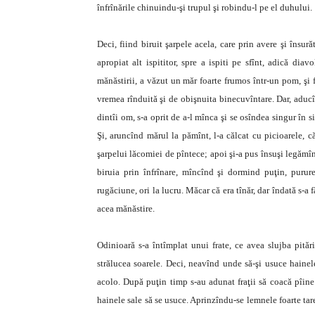
înfrînările chinuindu-şi trupul şi robindu-l pe el duhului.
Deci, fiind biruit şarpele acela, care prin avere şi însură
apropiat alt ispititor, spre a ispiti pe sfînt, adică dia
mănăstirii, a văzut un măr foarte frumos într-un pom, şi 
vremea rînduită şi de obişnuita binecuvîntare. Dar, aducî
dintîi om, s-a oprit de a-l mînca şi se osîndea singur în
Şi, aruncînd mărul la pămînt, l-a călcat cu picioarele, 
şarpelui lăcomiei de pîntece; apoi şi-a pus însuşi legămî
biruia prin înfrînare, mîncînd şi dormind puţin, purure
rugăciune, ori la lucru. Măcar că era tînăr, dar îndată s-a f
acea mănăstire.
Odinioară s-a întîmplat unui frate, ce avea slujba pităr
strălucea soarele. Deci, neavînd unde să-şi usuce hainele
acolo. După puţin timp s-au adunat fraţii să coacă pîine 
hainele sale să se usuce. Aprinzîndu-se lemnele foarte tare,