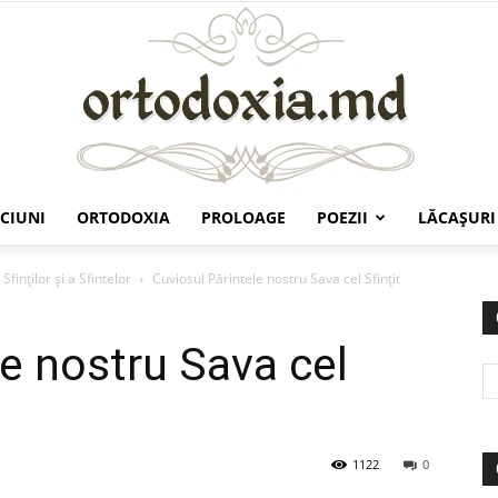
CIUNI
ORTODOXIA
PROLOAGE
POEZII
LĂCAŞURI
Ortodoxia.md
Sfinților și a Sfintelor
Cuviosul Părintele nostru Sava cel Sfinţit
le nostru Sava cel
1122
0