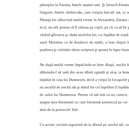
părinţilor la Eremia, fratele mamei sale. Şi întrucît Eremi
Grigorie, fratele tătălui-său, care vieţuia într-alt sat, c
Părinţii lui zăbovind multă vreme în Alexandria, Eremia şi 
la el, nu atît pentru că îl iubeau pe copil, pe cît ca să fie 
văzînd gîlceava şi sfada unchilor lui, s-a lepădat de toată
satul Mutalasc ca de douăzeci de stadii, a luat chipul î
psaltirea şi celelalte sfinte scripturi şi sporea în fapte b
Nu după multă vreme împăcîndu-se între dînşii, unchii fer
sfătuindu-l să iasă din acea sfîntă ogradă şi să-şi ia fe
lepădat în casa lui Dumnezeu decît a vieţui în locaşurile
nu ascultă de unchii săi şi sfatul lor cel înşelător îl lep
de calea lui Dumnezeu. Pentru că mă tem ca nu cumva, cu
asupra mea blestemul cu care blestemă proorocul pe cei ca
abat de la poruncile Tale.
Cu aceste cuvinte izgonind de la dînsul pe unchii săi, car