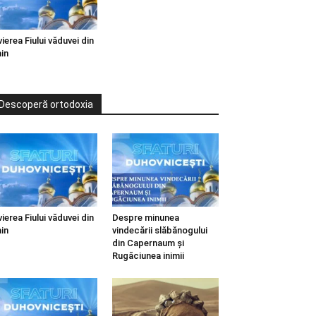
vierea Fiului văduvei din
in
Descoperă ortodoxia
vierea Fiului văduvei din
Despre minunea
in
vindecării slăbănogului
din Capernaum și
Rugăciunea inimii