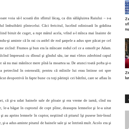
toare voia să-l scoată din sfîntul lăcaş, ca din sălăşluirea Raiului – s-a
Za
sf
volul îmbuibării pîntecelui. Căci fericitul, lucrînd odinioară în grădina
nu
fiind biruit de cuget, a rupt mărul acela, vrînd a-l mînca mai înainte de
ndu-şi aminte că în rai cu astfel de rod şarpele a adus spre păcat pe cel
 sine zicînd: Frumos şi bun era la mîncare rodul cel ce a omorît pe Adam.
călcînd împreună cu dînsul şi gîndul său, iar mai vîrtos zdrobind capul
nt să nu mai mănînce mere pînă la moartea sa. De atunci toată pofta şi-o
a petrecînd în osteneală; pentru că mîinile lui erau întinse ori spre
Zi
ăcut deopotrivă în fapte bune cu toţi părinţii cei bătrîni, care se aflau în
lu
iei, că şi-a udat hainele sale de ploaie şi era vreme de iarnă, cînd nu
, le-a băgat în cuptorul de copt pîine, deasupra lemnelor şi le-a uitat
şi au aprins lemnele în cuptor, neştiind că pitarul îşi pusese într-însul
 şi-a adus aminte pitarul de hainele sale şi se întristă mult. Acolo era şi