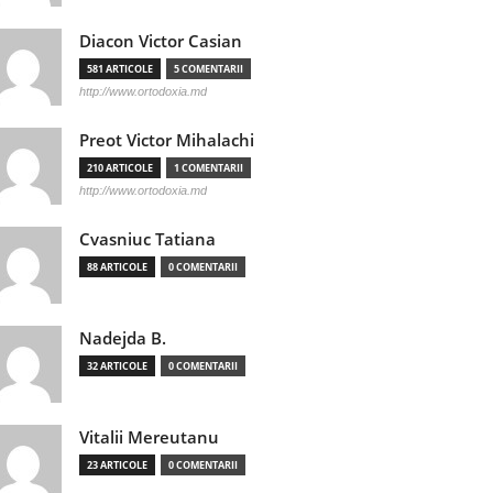
Diacon Victor Casian
581 ARTICOLE
5 COMENTARII
http://www.ortodoxia.md
Preot Victor Mihalachi
210 ARTICOLE
1 COMENTARII
http://www.ortodoxia.md
Cvasniuc Tatiana
88 ARTICOLE
0 COMENTARII
Nadejda B.
32 ARTICOLE
0 COMENTARII
Vitalii Mereutanu
23 ARTICOLE
0 COMENTARII