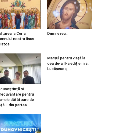
ălțarea la Cer a
Dumnezeu…
mnului nostru Iisus
istos
Marșul pentru viață la
cea de-a II-a ediție în s.
Lucășeuca,...
cunoștință și
necuvântare pentru
mele dătătoare de
ață – din partea...