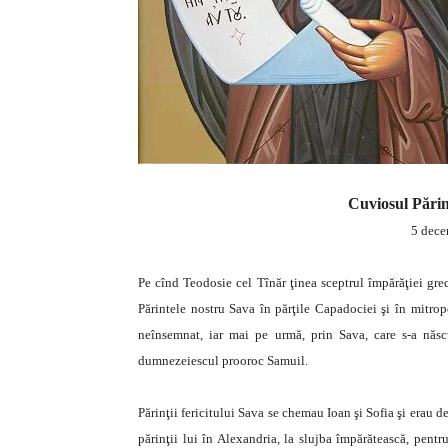
Cuviosul Părint
5 dece
Pe cînd Teodosie cel Tînăr ţinea sceptrul împărăţiei grec
Părintele nostru Sava în părţile Capadociei şi în mitrop
neînsemnat, iar mai pe urmă, prin Sava, care s-a născu
dumnezeiescul prooroc Samuil.
Părinţii fericitului Sava se chemau Ioan şi Sofia şi erau d
părinţii lui în Alexandria, la slujba împărătească, pent