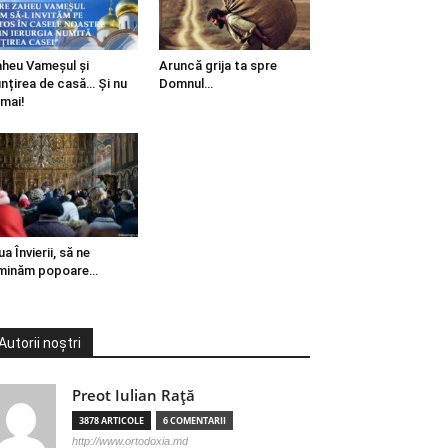
heu Vameșul și
Aruncă grija ta spre
ințirea de casă… Și nu
Domnul…
mai!
ua Învierii, să ne
minăm popoare…
Autorii noștri
Preot Iulian Raţă
3878 ARTICOLE
6 COMENTARII
http://www.ortodoxia.md