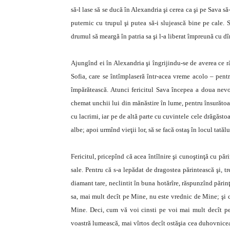
să-l lase să se ducă în Alexandria şi cerea ca şi pe Sava să
puternic cu trupul şi putea să-i slujească bine pe cale. S
drumul să meargă în patria sa şi l-a liberat împreună cu dî
Ajungînd ei în Alexandria şi îngrijindu-se de averea ce ră
Sofia, care se întîmplaseră într-acea vreme acolo – pent
împărătească. Atunci fericitul Sava începea a doua nevoi
chemat unchii lui din mănăstire în lume, pentru însurătoare
cu lacrimi, iar pe de altă parte cu cuvintele cele drăgăstoa
albe; apoi urmînd vieţii lor, să se facă ostaş în locul tatălu
Fericitul, pricepînd că acea întîlnire şi cunoştinţă cu părin
sale. Pentru că s-a lepădat de dragostea părintească şi, t
diamant tare, neclintit în buna hotărîre, răspunzînd părin
sa, mai mult decît pe Mine, nu este vrednic de Mine; şi 
Mine. Deci, cum vă voi cinsti pe voi mai mult decît pe
voastră lumească, mai vîrtos decît ostăşia cea duhovnicea