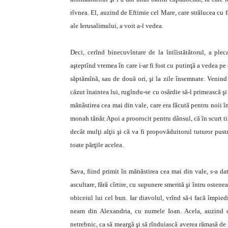
rîvnea. El, auzind de Eftimie cel Mare, care strălucea cu f
ale Ierusalimului, a voit a-l vedea.
Deci, cerînd binecuvîntare de la întîistătătorul, a plec
aşteptînd vremea în care i-ar fi fost cu putinţă a vedea p
săptămînă, sau de două ori, şi la zile însemnate. Venind
căzut înaintea lui, rugîndu-se cu osârdie să-l primească şi 
mănăstirea cea mai din vale, care era făcută pentru noii în
monah tânăr. Apoi a proorocit pentru dânsul, că în scurt t
decât mulţi alţii şi că va fi propovăduitorul tuturor pust
toate părţile acelea.
Sava, fiind primit în mănăstirea cea mai din vale, s-a da
ascultare, fără cîrtire, cu supunere smerită şi întru ostene
obiceiul lui cel bun. Iar diavolul, vrînd să-i facă împied
neam din Alexandria, cu numele Ioan. Acela, auzind de
netrebnic, ca să meargă şi să rînduiască averea rămasă de