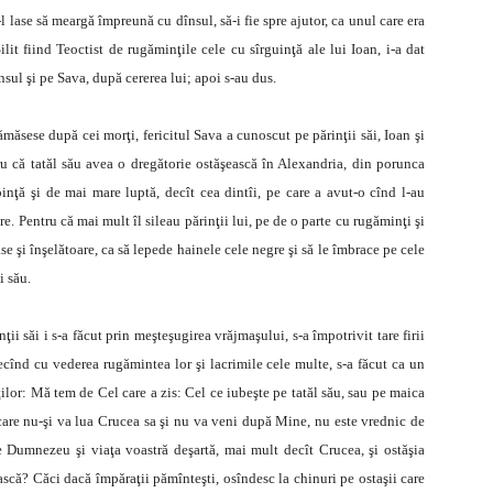
-l lase să meargă împreună cu dînsul, să-i fie spre ajutor, ca unul care era
ilit fiind Teoctist de rugăminţile cele cu sîrguinţă ale lui Ioan, i-a dat
nsul şi pe Sava, după cererea lui; apoi s-au dus.
măsese după cei morţi, fericitul Sava a cunoscut pe părinţii săi, Ioan şi
ru că tatăl său avea o dregătorie ostăşească în Alexandria, din porunca
nţă şi de mai mare luptă, decît cea dintîi, pe care a avut-o cînd l-au
. Pentru că mai mult îl sileau părinţii lui, pe de o parte cu rugăminţi şi
se şi înşelătoare, ca să lepede hainele cele negre şi să le îmbrace pe cele
i său.
ţii săi i s-a făcut prin meşteşugirea vrăjmaşului, s-a împotrivit tare firii
recînd cu vederea rugămintea lor şi lacrimile cele multe, s-a făcut ca un
ţilor: Mă tem de Cel care a zis: Cel ce iubeşte pe tatăl său, sau pe maica
care nu-şi va lua Crucea sa şi nu va veni după Mine, nu este vrednic de
 Dumnezeu şi viaţa voastră deşartă, mai mult decît Crucea, şi ostăşia
scă? Căci dacă împăraţii pămînteşti, osîndesc la chinuri pe ostaşii care