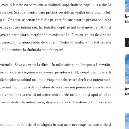
a avea o femeie cu nărav rău şi sfadnică, supărîndu-se copilul, s-a dus la
e se numea Scanda, pentru care pricină s-a ridicat vrajbă între unchii lui.
În
cu Grigorie se certau între dînşii, căci fiecare dintr-înşii voia să-l aibă
Na
părtaş avuţiei tatălui său. Iar fericitul copil, avînd înţelegere de bătrîn şi
 averea părinţilor şi mergînd în mănăstirea lui Flavian, ce era departe de
ngeresc, fiind atunci abia de opt ani. Vieţuind acolo, a învăţat repede
une, luînd aminte la rînduiala monahicească.
icitului Sava au venit la dînsul în mănăstire şi au început a-l răzvrăti,
meie cu care să vieţuiască în averea părintească. El, voind mai bine a fi
 păcătoşilor şi iubind mai mult viaţa monahicească decît cea mirenească,
ăda, zicînd: „Eu fug ca de un balaur de acei care îmi poruncesc a mă lepăda
În
Na
 vorba lor cea rea, să-mi strice obiceiurile mele bune şi apoi să aduc
re se dedau la îndărătnicii, despre care zice: Blestemaţi sînt cei ce se
e nimic n-au folosit, el se sîrguia în mai mari nevoinţe, cu ostenelile şi