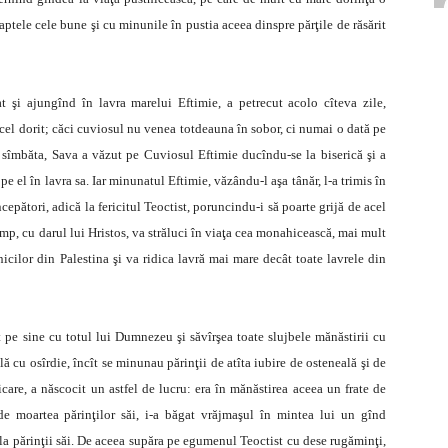
aptele cele bune şi cu minunile în pustia aceea dinspre părţile de răsărit
at şi ajungînd în lavra marelui Eftimie, a petrecut acolo cîteva zile,
e cel dorit; căci cuviosul nu venea totdeauna în sobor, ci numai o dată pe
 sîmbăta, Sava a văzut pe Cuviosul Eftimie ducîndu-se la biserică şi a
pe el în lavra sa. Iar minunatul Eftimie, văzându-l aşa tânăr, l-a trimis în
cepători, adică la fericitul Teoctist, poruncindu-i să poarte grijă de acel
imp, cu darul lui Hristos, va străluci în viaţa cea monahicească, mai mult
nicilor din Palestina şi va ridica lavră mai mare decât toate lavrele din
t pe sine cu totul lui Dumnezeu şi săvîrşea toate slujbele mănăstirii cu
ală cu osîrdie, încît se minunau părinţii de atîta iubire de osteneală şi de
icare, a născocit un astfel de lucru: era în mănăstirea aceea un frate de
 moartea părinţilor săi, i-a băgat vrăjmaşul în mintea lui un gînd
 la părinţii săi. De aceea supăra pe egumenul Teoctist cu dese rugăminţi,