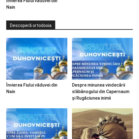
Învierea Fiului văduvei din
Nain
Descoperă ortodoxia
Învierea Fiului văduvei din
Despre minunea vindecării
Nain
slăbănogului din Capernaum
și Rugăciunea inimii