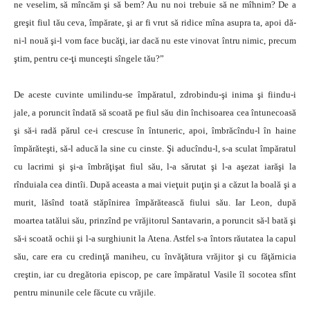
ne veselim, să mîncăm şi să bem? Au nu noi trebuie să ne mîhnim? De a
greşit fiul tău ceva, împărate, şi ar fi vrut să ridice mîna asupra ta, apoi dă-
ni-l nouă şi-l vom face bucăţi, iar dacă nu este vinovat întru nimic, precum
ştim, pentru ce-ţi munceşti sîngele tău?”
De aceste cuvinte umilindu-se împăratul, zdrobindu-şi inima şi fiindu-i
jale, a poruncit îndată să scoată pe fiul său din închisoarea cea întunecoasă
şi să-i radă părul ce-i crescuse în întuneric, apoi, îmbrăcîndu-l în haine
împărăteşti, să-l aducă la sine cu cinste. Şi aducîndu-l, s-a sculat împăratul
cu lacrimi şi şi-a îmbrăţişat fiul său, l-a sărutat şi l-a aşezat iarăşi la
rînduiala cea dintîi. După aceasta a mai vieţuit puţin şi a căzut la boală şi a
murit, lăsînd toată stăpînirea împărătească fiului său. Iar Leon, după
moartea tatălui său, prinzînd pe vrăjitorul Santavarin, a poruncit să-l bată şi
să-i scoată ochii şi l-a surghiunit la Atena. Astfel s-a întors răutatea la capul
său, care era cu credinţă maniheu, cu învăţătura vrăjitor şi cu făţărnicia
creştin, iar cu dregătoria episcop, pe care împăratul Vasile îl socotea sfînt
pentru minunile cele făcute cu vrăjile.