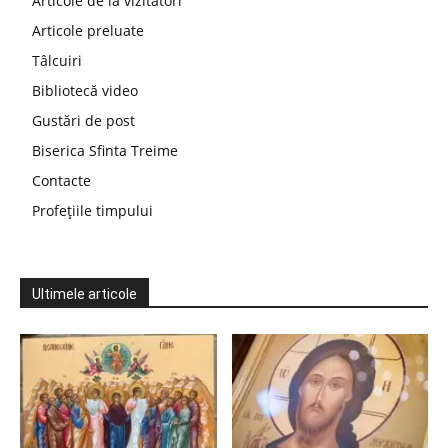
Articole de la vizitatori
Articole preluate
Tâlcuiri
Bibliotecă video
Gustări de post
Biserica Sfinta Treime
Contacte
Profețiile timpului
Ultimele articole