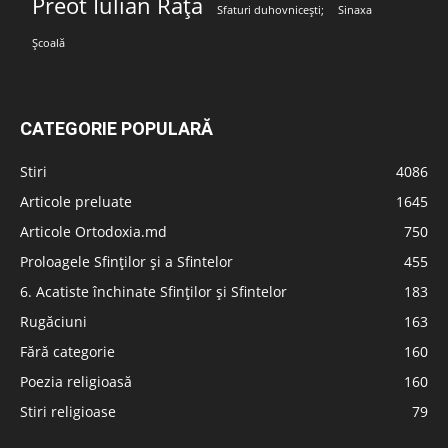
Preot Iulian Rață
Sfaturi duhovnicești;
Sinaxa
Școală
CATEGORIE POPULARĂ
Stiri
4086
Articole preluate
1645
Articole Ortodoxia.md
750
Proloagele Sfinților și a Sfintelor
455
6. Acatiste închinate Sfinților și Sfintelor
183
Rugăciuni
163
Fără categorie
160
Poezia religioasă
160
Stiri religioase
79