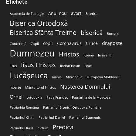
Etichete
Anul nou
avort
Academia de Teologie
Biserica
Biserica Ortodoxă
Biserica Sfânta Treime
biserică
Botezul
dragoste
copil
Coronavirus
Cruce
Conferință
Copii
Dumnezeu
Hristos
Icoana
Ierusalim
Iisus Hristos
Iisus
Ilarion Boian
Israel
Lucășeuca
mamă
Mitropolia
Mitropolia Moldovei;
Nașterea Domnului
moarte
Mântuitorul Hristos
Orhei
ortodoxia
Papa Francisc
Patriarhia de la Moscova
Patriarhia Română
Patriarhul Bisericii Ortodoxe Române
Patriarhul Chiril
Patriarhul Daniel
Patriarhul Ecumenic
Predica
Patriarhul Kirill
pictura