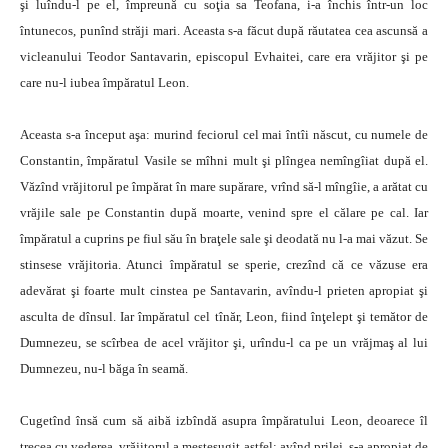
şi luîndu-l pe el, împreună cu soţia sa Teofana, i-a închis într-un loc
întunecos, punînd străji mari. Aceasta s-a făcut după răutatea cea ascunsă a
vicleanului Teodor Santavarin, episcopul Evhaitei, care era vrăjitor şi pe
care nu-l iubea împăratul Leon.
Aceasta s-a început aşa: murind feciorul cel mai întîi născut, cu numele de
Constantin, împăratul Vasile se mîhni mult şi plîngea nemîngîiat după el.
Văzînd vrăjitorul pe împărat în mare supărare, vrînd să-l mîngîie, a arătat cu
vrăjile sale pe Constantin după moarte, venind spre el călare pe cal. Iar
împăratul a cuprins pe fiul său în braţele sale şi deodată nu l-a mai văzut. Se
stinsese vrăjitoria. Atunci împăratul se sperie, crezînd că ce văzuse era
adevărat şi foarte mult cinstea pe Santavarin, avîndu-l prieten apropiat şi
asculta de dînsul. Iar împăratul cel tînăr, Leon, fiind înţelept şi temător de
Dumnezeu, se scîrbea de acel vrăjitor şi, urîndu-l ca pe un vrăjmaş al lui
Dumnezeu, nu-l băga în seamă.
Cugetînd însă cum să aibă izbîndă asupra împăratului Leon, deoarece îl
trecea cu vederea, vrăjitorul a meşteşugit astfel: avînd prilej, s-a apropiat de