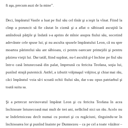
fi aşa, precum auzi de la mine”.
Deci, împăratul Vasile a luat pe fiul său cel tînăr şi a ieşit la vînat. Fiind la
cîmp a poruncit să fie căutat în cizmă şi a aflat o săbioară ascuţită la
amîndouă părţile şi îndată s-a aprins de mînie asupra fiului său, socotind
adevărate cele spuse lui; şi nu asculta spusele împăratului Leon, că nu spre
moartea părintelui său are săbioara, ci pentru oarecare primejdii şi pentru
păzirea vieţii lui. Dar tatăl, fiind supărat, nu-l ascultă şi-l închise pe fiul său
într-o casă întunecoasă din palat, împreună cu fericita Teofana, soţia lui,
punînd strajă puternică. Astfel, a izbutit vrăjmaşul vrăjitor, şi chiar mai rău,
căci împăratul voia să-i scoată ochii fiului său, dar s-au opus patriarhul şi
toată suita sa.
Şi a petrecut nevinovatul împărat Leon şi cu fericita Teofana în acea
închisoare întunecoasă mai mult de trei ani, nefăcînd nici un rău. Acolo nu
se îndeletniceau decît numai cu posturi şi cu rugăciuni, tînguindu-se în
închisoarea lor şi punînd înainte pe Dumnezeu – ca pe cel a toate văzător –