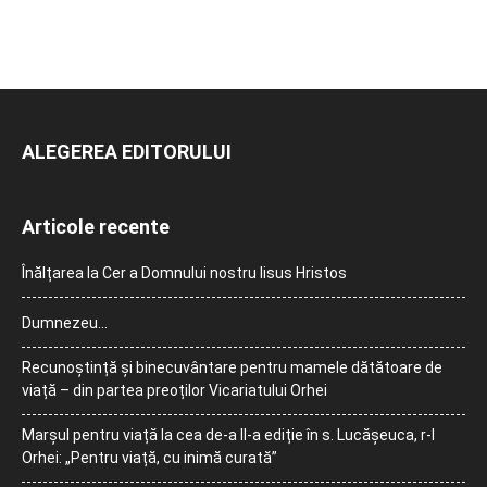
ALEGEREA EDITORULUI
Articole recente
Înălțarea la Cer a Domnului nostru Iisus Hristos
Dumnezeu…
Recunoștință și binecuvântare pentru mamele dătătoare de
viață – din partea preoților Vicariatului Orhei
Marșul pentru viață la cea de-a II-a ediție în s. Lucășeuca, r-l
Orhei: „Pentru viață, cu inimă curată”