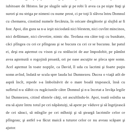
iubitoare de Hristos. Iar pe slugile sale şi pe robi îi avea ca pe nişte fraţi şi
surori şi nu striga pe nimeni cu nume prost, ci pe toţi îi slăvea întru Domnul
cu chemarea, cinstind numele fiecăruia, în oricare dregătorie şi slujbă ar fi
fost. Apoi, din gura sa n-a ieşit niciodată nici blestem, nici cuvînt mincinos,
nici defăimare, nici clevetire, nimic rău. Teofana era către toţi cu bunătate,
căci plîngea cu cei ce plîngeau şi se bucura cu cei ce se bucurau. Iar patul
ei, deşi era aşternut cu vison şi cu străluciri de aur împodobit, pe pămînt
avea aşternută o rogojină proastă, ori pe oase ascuţite se pleca spre somn.
Acel aşternut în toate nopţile, ca David, îl uda cu lacrimi şi foarte puţin
somn avînd, îndată se scula spre lauda lui Dumnezeu. Ducea o viaţă atît de
aspră încît, repede s-a îmbolnăvit de o mare boală trupească, însă cu
sufletul n-a slăbit cu rugăciunile către Domnul şi n-a încetat a învăţa legile
lui Dumnezeu, citind sfintele cărţi, ori ascultîndu-le. Apoi, toată osîrdia sa
era să ajute întru totul pe cei năpăstuiţi, să apere pe văduve şi să îngrijească
de cei săraci, să mîngîie pe cei mîhniţi şi să şteargă lacrimile celor ce
plîngeau; şi astfel s-a făcut maică a tuturor celor ce nu aveau scăpare şi
ajutor.