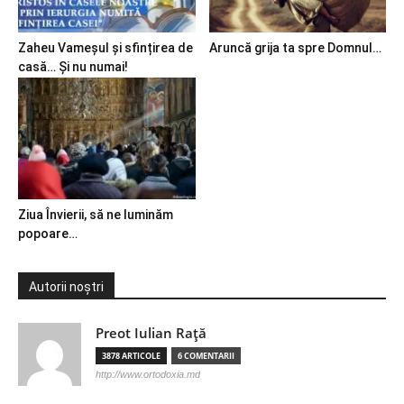
Zaheu Vameșul și sfințirea de
Aruncă grija ta spre Domnul…
casă… Și nu numai!
Ziua Învierii, să ne luminăm
popoare…
Autorii noștri
Preot Iulian Raţă
3878 ARTICOLE
6 COMENTARII
http://www.ortodoxia.md