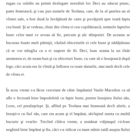
rugau cu osîrdie au primit dezlegare nerodirii lor. Deci au născut prunc,
parte femeiască, şi i-au pus numele de Teofana, care, de la al şaselea an al
vîrstei sale, a fost dusă la învăţătură de carte şi povăţuită spre toată fapta
cea bună. Şi se vedeau, chiar din vîrsta ei cea copilărească, semnele faptelor
bune celor mari ce aveau să fie, precum şi ale sfinţeniei. De aceasta se
bucurau foarte mult părinţii, văzînd obiceiurile ei cele bune şi nădăjduiau
că se vor mîngîia cu a ei naştere de fii. Deci, luau seama la un tînăr
asemenea ei, de neam bun şi cu obiceiuri bune, cu care să o însoţească după
lege, căci acum era în vîrstă şi înflorea cu toate darurile, mai mult decît cele
de vîrsta ei.
În acea vreme s-a făcut cercetare de către împăratul Vasile Macedon ca să
afle o fecioară bine împodobită cu fapte bune, pentru însoţirea fiului său,
Leon, cel preaînţelept. Şi, aflînd pe Teofana mai frumoasă decît altele, a
însoţit-o cu fiul său, care era acum şi el împărat, săvîrşind nunta cu multă
bucurie şi veselie. Trecînd cîtăva vreme, a semănat vrăjmaşul viclean
neghină între împărat şi fiu, căci s-a ridicat cu mare mînie tatăl asupra fiului