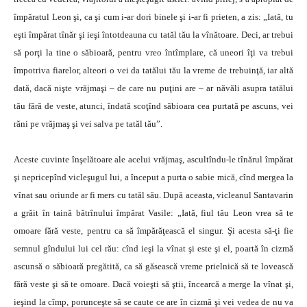
împăratul Leon şi, ca şi cum i-ar dori binele şi i-ar fi prieten, a zis: „Iată, tu
eşti împărat tînăr şi ieşi întotdeauna cu tatăl tău la vînătoare. Deci, ar trebui
să porţi la tine o săbioară, pentru vreo întîmplare, că uneori îţi va trebui
împotriva fiarelor, alteori o vei da tatălui tău la vreme de trebuinţă, iar altă
dată, dacă nişte vrăjmaşi – de care nu puţini are – ar năvăli asupra tatălui
tău fără de veste, atunci, îndată scoţînd săbioara cea purtată pe ascuns, vei
răni pe vrăjmaş şi vei salva pe tatăl tău”.
Aceste cuvinte înşelătoare ale acelui vrăjmaş, ascultîndu-le tînărul împărat
şi nepricepînd vicleşugul lui, a început a purta o sabie mică, cînd mergea la
vînat sau oriunde ar fi mers cu tatăl său. După aceasta, vicleanul Santavarin
a grăit în taină bătrînului împărat Vasile: „Iată, fiul tău Leon vrea să te
omoare fără veste, pentru ca să împărăţească el singur. Şi acesta să-ţi fie
semnul gîndului lui cel rău: cînd ieşi la vînat şi este şi el, poartă în cizmă
ascunsă o săbioară pregătită, ca să găsească vreme prielnică să te lovească
fără veste şi să te omoare. Dacă voieşti să ştii, încearcă a merge la vînat şi,
ieşind la cîmp, porunceşte să se caute ce are în cizmă şi vei vedea de nu va