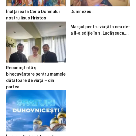
Înălțarea la Cer a Domnului
Dumnezeu…
nostru Iisus Hristos
Marșul pentru viață la cea de-
a II-a ediție în s. Lucășeuca,...
Recunoștință și
binecuvântare pentru mamele
dătătoare de viață – din
partea...