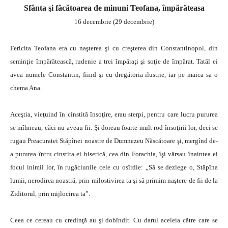
Sfânta şi făcătoarea de minuni Teofana, împărăteasa
16 decembrie (29 decembrie)
Fericita Teofana era cu naşterea şi cu creşterea din Constantinopol, din
seminţie împărătească, rudenie a trei împăraţi şi soţie de împărat. Tatăl ei
avea numele Constantin, fiind şi cu dregătoria ilustrie, iar pe maica sa o
chema Ana.
Aceştia, vieţuind în cinstită însoţire, erau sterpi, pentru care lucru pururea
se mîhneau, căci nu aveau fii. Şi doreau foarte mult rod însoţirii lor, deci se
rugau Preacuratei Stăpînei noastre de Dumnezeu Născătoare şi, mergînd de-
a pururea întru cinstita ei biserică, cea din Forachia, îşi vărsau înaintea ei
focul inimii lor, în rugăciunile cele cu osîrdie: „Să se dezlege o, Stăpîna
lumii, nerodirea noastră, prin milostivirea ta şi să primim naştere de fii de la
Ziditorul, prin mijlocirea ta”.
Ceea ce cereau cu credinţă au şi dobîndit. Cu darul aceleia către care se