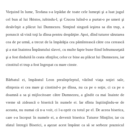
Vieţuind în lume, Teofana s-a lepădat de toate cele lumeşti şi a luat jugul
cel bun al lui Hristos, iubindu-l; şi Crucea luînd-o a purtat-o pe umeri şi
desăvîrşit a plăcut lui Dumnezeu. Simţind singură ieşirea sa din trup, a
poruncit să vină toţi la dînsa pentru despărţire. Apoi, dînd tuturor sărutarea
cea de pe urmă, a trecut de la împărăţia cea pămîntească către cea cerească
şi a stat înaintea Împăratului slavei, cu multe fapte bune fiind înfrumuseţată
şi a fost rînduită în ceata sfinţilor, celor ce bine au plăcut lui Dumnezeu, iar
cinstitul ei trup a fost îngropat cu mare cinste.
Bărbatul ei, împăratul Leon preaînţeleptul, văzînd viaţa soţiei sale,
sfinţenia ei cea mare şi cinstind-o pe dînsa, nu ca pe o soţie, ci ca pe o
doamnă a sa şi mijlocitoare către Dumnezeu, a gîndit ca mai înainte de
vreme să zidească o biserică în numele ei. Iar sfînta înştiinţîndu-se de
aceasta, nu numai că n-a voit, ci l-a oprit cu totul pe el. De aceea biserica,
care s-a început în numele ei, a devenit biserica Tuturor Sfinţilor, iar cu
sfatul întregii Biserici, a aşezat acest împărat ca să se serbeze praznicul