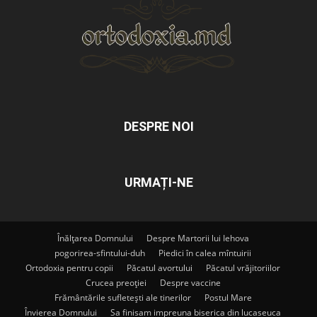
DESPRE NOI
URMAȚI-NE
Înălțarea Domnului
Despre Martorii lui Iehova
pogorirea-sfintului-duh
Piedici în calea mîntuirii
Ortodoxia pentru copii
Păcatul avortului
Păcatul vrăjitoriilor
Crucea preoției
Despre vaccine
Frământările sufletești ale tinerilor
Postul Mare
Învierea Domnului
Sa finisam impreuna biserica din lucaseuca