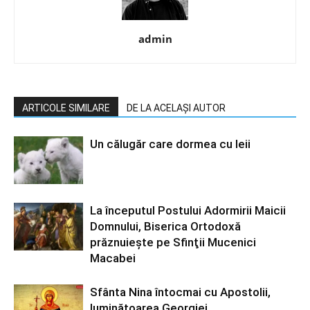
admin
ARTICOLE SIMILARE
DE LA ACELAȘI AUTOR
Un călugăr care dormea cu leii
La începutul Postului Adormirii Maicii
Domnului, Biserica Ortodoxă
prăznuiește pe Sfinţii Mucenici
Macabei
Sfânta Nina întocmai cu Apostolii,
luminătoarea Georgiei