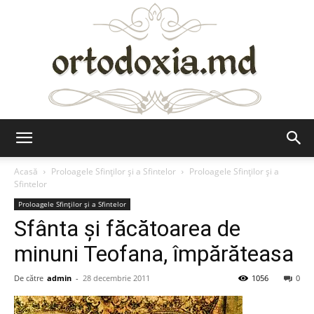
Ortodoxia.md
Acasă
Proloagele Sfinților și a Sfintelor
Proloagele Sfinților și a
Sfintelor
Proloagele Sfinților și a Sfintelor
Sfânta şi făcătoarea de
minuni Teofana, împărăteasa
De către
admin
-
28 decembrie 2011
1056
0