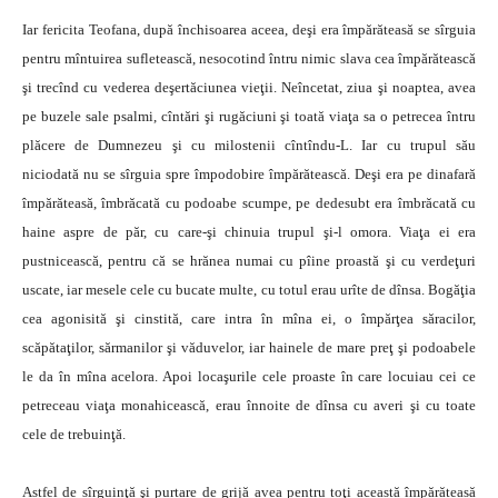
Iar fericita Teofana, după închisoarea aceea, deşi era împărăteasă se sîrguia
pentru mîntuirea sufletească, nesocotind întru nimic slava cea împărătească
şi trecînd cu vederea deşertăciunea vieţii. Neîncetat, ziua şi noaptea, avea
pe buzele sale psalmi, cîntări şi rugăciuni şi toată viaţa sa o petrecea întru
plăcere de Dumnezeu şi cu milostenii cîntîndu-L. Iar cu trupul său
niciodată nu se sîrguia spre împodobire împărătească. Deşi era pe dinafară
împărăteasă, îmbrăcată cu podoabe scumpe, pe dedesubt era îmbrăcată cu
haine aspre de păr, cu care-şi chinuia trupul şi-l omora. Viaţa ei era
pustnicească, pentru că se hrănea numai cu pîine proastă şi cu verdeţuri
uscate, iar mesele cele cu bucate multe, cu totul erau urîte de dînsa. Bogăţia
cea agonisită şi cinstită, care intra în mîna ei, o împărţea săracilor,
scăpătaţilor, sărmanilor şi văduvelor, iar hainele de mare preţ şi podoabele
le da în mîna acelora. Apoi locaşurile cele proaste în care locuiau cei ce
petreceau viaţa monahicească, erau înnoite de dînsa cu averi şi cu toate
cele de trebuinţă.
Astfel de sîrguinţă şi purtare de grijă avea pentru toţi această împărăteasă