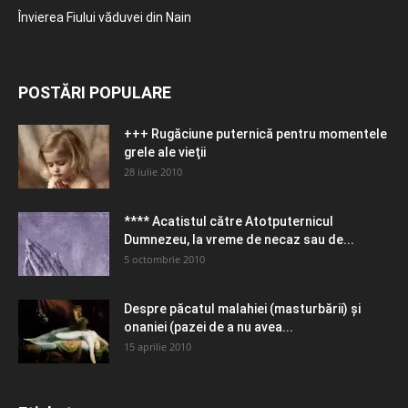
Învierea Fiului văduvei din Nain
POSTĂRI POPULARE
+++ Rugăciune puternică pentru momentele
grele ale vieţii
28 iulie 2010
**** Acatistul către Atotputernicul
Dumnezeu, la vreme de necaz sau de...
5 octombrie 2010
Despre păcatul malahiei (masturbării) şi
onaniei (pazei de a nu avea...
15 aprilie 2010