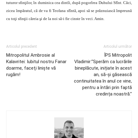
tuturor sfinţilor, în duminica cea dintîi, după pogorîrea Duhului Sfînt. Căci,
zicea împăratul, că de va fi Teofana sfîntă, apoi să se prăznuiască împreună
cu toţi sfinţii căreia şi de la noi să-i fie cinste în veci. Amin.
Articolul precedent
Articolul următor
Mitropolitul Ambrosie al
ÎPS Mitropolit
Kalavritei: Iubitul nostru Fanar
Vladimir:”Sperăm ca lucrările
doarme, faceţi linişte vă
bineplăcute, inițiate în acest
rugăm!
an, să-și găsească
continuitatea în anul ce vine,
pentru a întări prin faptă
credința noastră.”