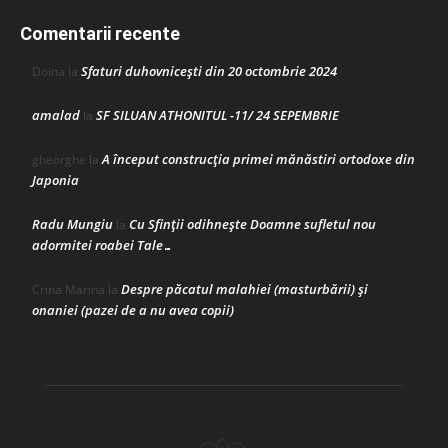
Comentarii recente
Sfaturi duhovnicești din 20 octombrie 2024
Doina
la
amalad
SF SILUAN ATHONITUL -11/ 24 SEPEMBRIE
la
A început construcţia primei mănăstiri ortodoxe din
gheorghe
la
Japonia
Radu Mungiu
Cu Sfinții odihnește Doamne sufletul nou
la
adormitei roabei Tale…
Despre păcatul malahiei (masturbării) şi
Crina Marina
la
onaniei (pazei de a nu avea copii)