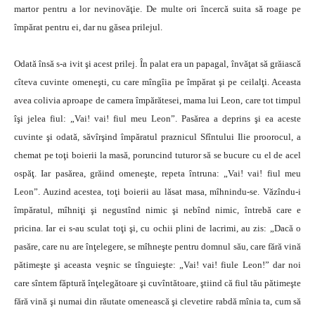
martor pentru a lor nevinovăţie. De multe ori încercă suita să roage pe
împărat pentru ei, dar nu găsea prilejul.
Odată însă s-a ivit şi acest prilej. În palat era un papagal, învăţat să grăiască
cîteva cuvinte omeneşti, cu care mîngîia pe împărat şi pe ceilalţi. Aceasta
avea colivia aproape de camera împărătesei, mama lui Leon, care tot timpul
îşi jelea fiul: „Vai! vai! fiul meu Leon”. Pasărea a deprins şi ea aceste
cuvinte şi odată, săvîrşind împăratul praznicul Sfîntului Ilie proorocul, a
chemat pe toţi boierii la masă, poruncind tuturor să se bucure cu el de acel
ospăţ. Iar pasărea, grăind omeneşte, repeta întruna: „Vai! vai! fiul meu
Leon”. Auzind acestea, toţi boierii au lăsat masa, mîhnindu-se. Văzîndu-i
împăratul, mîhniţi şi negustînd nimic şi nebînd nimic, întrebă care e
pricina. Iar ei s-au sculat toţi şi, cu ochii plini de lacrimi, au zis: „Dacă o
pasăre, care nu are înţelegere, se mîhneşte pentru domnul său, care fără vină
pătimeşte şi aceasta veşnic se tînguieşte: „Vai! vai! fiule Leon!” dar noi
care sîntem făptură înţelegătoare şi cuvîntătoare, ştiind că fiul tău pătimeşte
fără vină şi numai din răutate omenească şi clevetire rabdă mînia ta, cum să