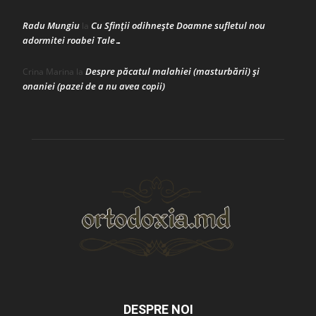
Radu Mungiu
Cu Sfinții odihnește Doamne sufletul nou
la
adormitei roabei Tale…
Despre păcatul malahiei (masturbării) şi
Crina Marina
la
onaniei (pazei de a nu avea copii)
DESPRE NOI