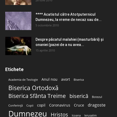
28 iulie 2010
**** Acatistul către Atotputernicul
Dumnezeu, la vreme de necaz sau de...
5 octombrie 2010
Despre păcatul malahiei (masturbării) şi
onaniei (pazei de a nu avea...
15 aprilie 2010
Etichete
Anul nou
avort
Academia de Teologie
Biserica
Biserica Ortodoxă
Biserica Sfânta Treime
biserică
Botezul
dragoste
copil
Coronavirus
Cruce
Conferință
Copii
Dumnezeu
Hristos
Icoana
Ierusalim