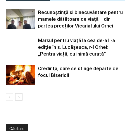
Recunoștință și binecuvântare pentru
mamele dătătoare de viață – din
partea preoților Vicariatului Orhei
Marșul pentru viață la cea de-a II-a
ediție în s. Lucășeuca, r-l Orhei:
„Pentru viață, cu inimă curată”
Credința, care se stinge departe de
focul Bisericii
Căutare