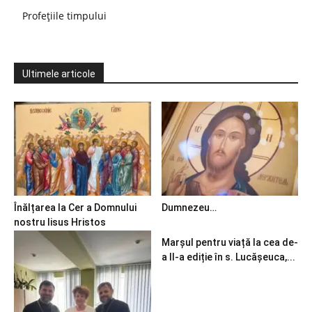
Profețiile timpului
Ultimele articole
Înălțarea la Cer a Domnului
Dumnezeu…
nostru Iisus Hristos
Marșul pentru viață la cea de-
a II-a ediție în s. Lucășeuca,...