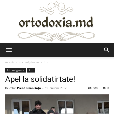
Ortodoxia.md
Acasă
Stiri religioase
Stiri
Stiri religioase
Stiri
Apel la solidatirtate!
De către
Preot Iulian Raţă
-
19 ianuarie 2012
888
0