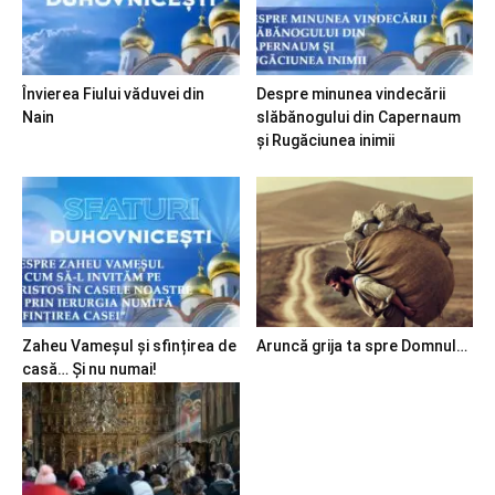
Învierea Fiului văduvei din
Despre minunea vindecării
Nain
slăbănogului din Capernaum
și Rugăciunea inimii
Zaheu Vameșul și sfințirea de
Aruncă grija ta spre Domnul…
casă… Și nu numai!