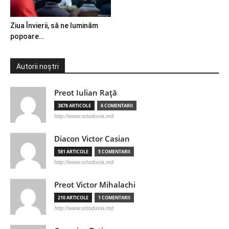
Ziua Învierii, să ne luminăm
popoare…
Autorii noștri
Preot Iulian Raţă
3878 ARTICOLE
6 COMENTARII
http://www.ortodoxia.md
Diacon Victor Casian
581 ARTICOLE
5 COMENTARII
http://www.ortodoxia.md
Preot Victor Mihalachi
210 ARTICOLE
1 COMENTARII
http://www.ortodoxia.md