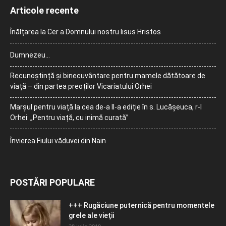
Articole recente
Înălțarea la Cer a Domnului nostru Iisus Hristos
Dumnezeu…
Recunoștință și binecuvântare pentru mamele dătătoare de
viață – din partea preoților Vicariatului Orhei
Marșul pentru viață la cea de-a II-a ediție în s. Lucășeuca, r-l
Orhei: „Pentru viață, cu inimă curată”
Învierea Fiului văduvei din Nain
POSTĂRI POPULARE
+++ Rugăciune puternică pentru momentele
grele ale vieţii