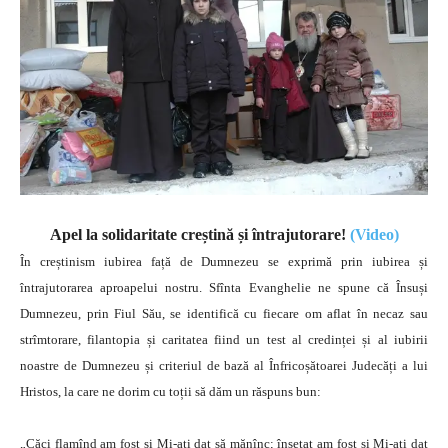
Apel la solidaritate creștină și întrajutorare!
(Video)
În creștinism iubirea față de Dumnezeu se exprimă prin iubirea și
întrajutorarea aproapelui nostru. Sfînta Evanghelie ne spune că Însuși
Dumnezeu, prin Fiul Său, se identifică cu fiecare om aflat în necaz sau
strîmtorare, filantopia și caritatea fiind un test al credinței și al iubirii
noastre de Dumnezeu și criteriul de bază al Înfricoșătoarei Judecăți a lui
Hristos, la care ne dorim cu toții să dăm un răspuns bun:
„Căci flamînd am fost și Mi-ați dat să mănînc; însetat am fost și Mi-ați dat