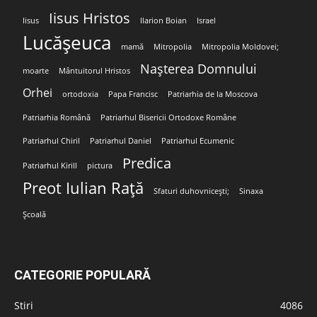
Iisus Hristos
Iisus
Ilarion Boian
Israel
Lucășeuca
mamă
Mitropolia
Mitropolia Moldovei;
Nașterea Domnului
moarte
Mântuitorul Hristos
Orhei
ortodoxia
Papa Francisc
Patriarhia de la Moscova
Patriarhia Română
Patriarhul Bisericii Ortodoxe Române
Patriarhul Chiril
Patriarhul Daniel
Patriarhul Ecumenic
Predica
Patriarhul Kirill
pictura
Preot Iulian Rață
Sfaturi duhovnicești;
Sinaxa
Școală
CATEGORIE POPULARĂ
Stiri
4086