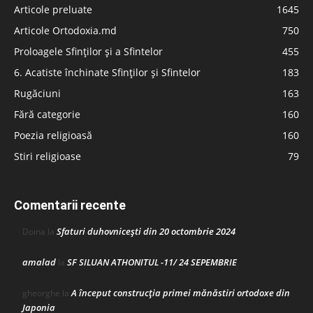
Articole preluate
1645
Articole Ortodoxia.md
750
Proloagele Sfinților și a Sfintelor
455
6. Acatiste închinate Sfinților și Sfintelor
183
Rugăciuni
163
Fără categorie
160
Poezia religioasă
160
Stiri religioase
79
Comentarii recente
Sfaturi duhovnicești din 20 octombrie 2024
Doina
la
amalad
SF SILUAN ATHONITUL -11/ 24 SEPEMBRIE
la
A început construcţia primei mănăstiri ortodoxe din
gheorghe
la
Japonia