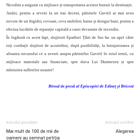
Nicodim a asigurat cu mijloace și transportarea acestor bunuri la destinație.
Astăzi, pentru a reveni la un trai decent, părintele Gavriil ar mai avea
nevoie de un frigider, covoare, ceva mobilier, haine și desigur bani, pentru a
efectua lucrările de reparație capitală a casei devastate de incendiu.
În legătură cu acest fapt, slujitorii Eparhiei Țării de Sus fac un apel către
toți confrații slujitori de acontribui, după posibilități, la întrajutorarea și
alinarea necazului ce a avenit asupra părintelui Gavriil în toiul iernii, cu
mijloace materiale sau financiare, spre slava Lui Dumnezeu și spre
mîntuirea sufletelor noastre!
Biroul de presă al Episcopiei de Edineț și Briceni
http://www.youtube.com/watch?
v=RiybJLKtacs&feature=player_embedded
Articolul precedent
Articolul următor
Mai mult de 100 de mii de
Alegerea
oameni au semnat petiţia