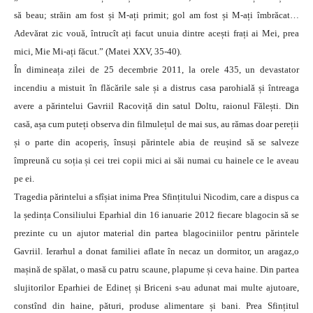
să beau; străin am fost și M-ați primit; gol am fost și M-ați îmbrăcat…
Adevărat zic vouă, întrucît ați facut unuia dintre acești frați ai Mei, prea
mici, Mie Mi-ați făcut.” (Matei XXV, 35-40).
În dimineața zilei de 25 decembrie 2011, la orele 435, un devastator
incendiu a mistuit în flăcările sale și a distrus casa parohială și întreaga
avere a părintelui Gavriil Racoviță din satul Doltu, raionul Fălești. Din
casă, așa cum puteți observa din filmulețul de mai sus, au rămas doar pereții
și o parte din acoperiș, însuși părintele abia de reușind să se salveze
împreună cu soția și cei trei copii mici ai săi numai cu hainele ce le aveau
pe ei.
Tragedia părintelui a sfîșiat inima Prea Sfințitului Nicodim, care a dispus ca
la ședința Consiliului Eparhial din 16 ianuarie 2012 fiecare blagocin să se
prezinte cu un ajutor material din partea blagociniilor pentru părintele
Gavriil. Ierarhul a donat familiei aflate în necaz un dormitor, un aragaz,o
mașină de spălat, o masă cu patru scaune, plapume și ceva haine. Din partea
slujitorilor Eparhiei de Edineț și Briceni s-au adunat mai multe ajutoare,
constînd din haine, pături, produse alimentare și bani. Prea Sfințitul