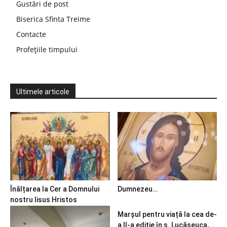
Gustări de post
Biserica Sfinta Treime
Contacte
Profețiile timpului
Ultimele articole
Înălțarea la Cer a Domnului
Dumnezeu…
nostru Iisus Hristos
Marșul pentru viață la cea de-
a II-a ediție în s. Lucășeuca,...