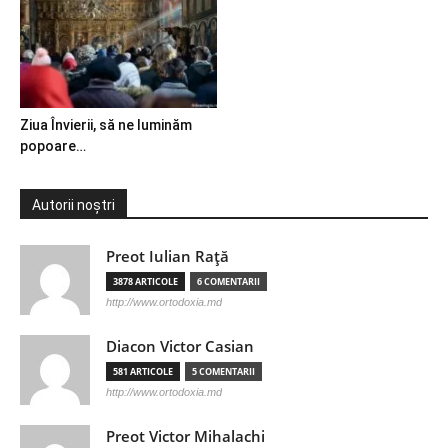
Ziua Învierii, să ne luminăm
popoare…
Autorii noștri
Preot Iulian Raţă
3878 ARTICOLE
6 COMENTARII
http://www.ortodoxia.md
Diacon Victor Casian
581 ARTICOLE
5 COMENTARII
http://www.ortodoxia.md
Preot Victor Mihalachi