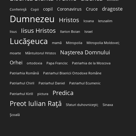
dragoste
copil
Coronavirus
Cruce
Conferință
Copii
Dumnezeu
Hristos
Icoana
Ierusalim
Iisus Hristos
Iisus
Ilarion Boian
Israel
Lucășeuca
mamă
Mitropolia
Mitropolia Moldovei;
Nașterea Domnului
moarte
Mântuitorul Hristos
Orhei
ortodoxia
Papa Francisc
Patriarhia de la Moscova
Patriarhia Română
Patriarhul Bisericii Ortodoxe Române
Patriarhul Chiril
Patriarhul Daniel
Patriarhul Ecumenic
Predica
Patriarhul Kirill
pictura
Preot Iulian Rață
Sfaturi duhovnicești;
Sinaxa
Școală