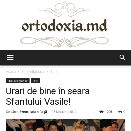
Ortodoxia.md
Acasă
Stiri religioase
Stiri
Stiri religioase
Stiri
Urari de bine în seara
Sfantului Vasile!
De către
Preot Iulian Raţă
-
13 ianuarie 2012
1206
0