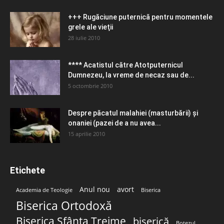
+++ Rugăciune puternică pentru momentele
grele ale vieţii
28 iulie 2010
**** Acatistul către Atotputernicul
Dumnezeu, la vreme de necaz sau de...
5 octombrie 2010
Despre păcatul malahiei (masturbării) şi
onaniei (pazei de a nu avea...
15 aprilie 2010
Etichete
Anul nou
avort
Academia de Teologie
Biserica
Biserica Ortodoxă
Biserica Sfânta Treime
biserică
Botezul