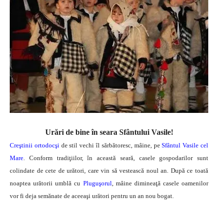
Urări de bine în seara Sfântului Vasile!
Creştinii ortodocşi
de stil vechi îl sărbătoresc, mâine, pe
Sfântul Vasile cel
Mare
. Conform tradiţiilor, în această seară, casele gospodarilor sunt
colindate de cete de urători, care vin să vestească noul an. După ce toată
noaptea urătorii umblă cu
Pluguşorul
, mâine dimineaţă casele oamenilor
vor fi deja semănate de aceeaşi urători pentru un an nou bogat.