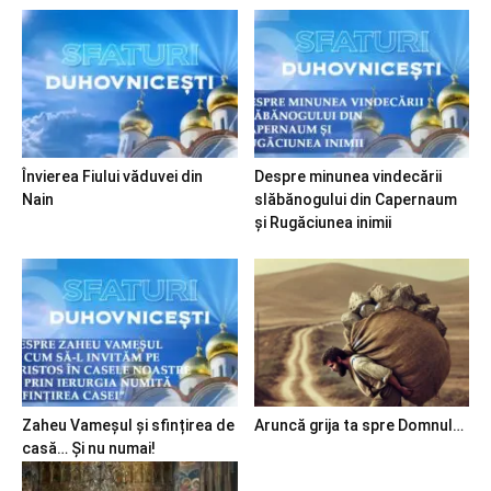
Învierea Fiului văduvei din
Despre minunea vindecării
Nain
slăbănogului din Capernaum
și Rugăciunea inimii
Zaheu Vameșul și sfințirea de
Aruncă grija ta spre Domnul…
casă… Și nu numai!