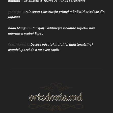
amalad
SF SILUAN ATHONITUL -11/ 24 SEPEMBRIE
la
A început construcţia primei mănăstiri ortodoxe din
gheorghe
la
Japonia
Radu Mungiu
Cu Sfinții odihnește Doamne sufletul nou
la
adormitei roabei Tale…
Despre păcatul malahiei (masturbării) şi
Crina Marina
la
onaniei (pazei de a nu avea copii)