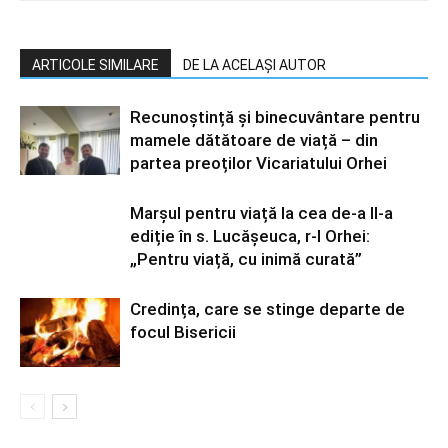
ARTICOLE SIMILARE
DE LA ACELAȘI AUTOR
Recunoștință și binecuvântare pentru
mamele dătătoare de viață – din
partea preoților Vicariatului Orhei
Marșul pentru viață la cea de-a II-a
ediție în s. Lucășeuca, r-l Orhei:
„Pentru viață, cu inimă curată”
Credința, care se stinge departe de
focul Bisericii