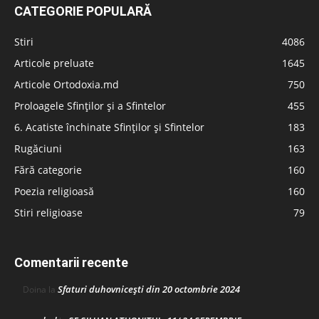
CATEGORIE POPULARĂ
Stiri
4086
Articole preluate
1645
Articole Ortodoxia.md
750
Proloagele Sfinților și a Sfintelor
455
6. Acatiste închinate Sfinților și Sfintelor
183
Rugăciuni
163
Fără categorie
160
Poezia religioasă
160
Stiri religioase
79
Comentarii recente
Sfaturi duhovnicești din 20 octombrie 2024
Doina
la