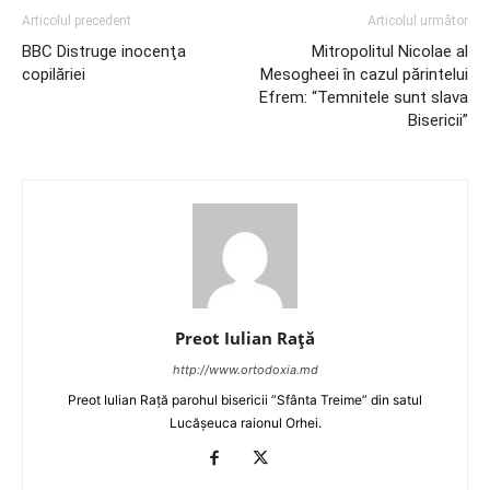
Articolul precedent
Articolul următor
BBC Distruge inocenţa
Mitropolitul Nicolae al
copilăriei
Mesogheei în cazul părintelui
Efrem: “Temnitele sunt slava
Bisericii”
Preot Iulian Raţă
http://www.ortodoxia.md
Preot Iulian Rață parohul bisericii ”Sfânta Treime” din satul
Lucășeuca raionul Orhei.