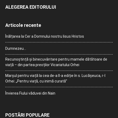
ALEGEREA EDITORULUI
Articole recente
Înălțarea la Cer a Domnului nostru Iisus Hristos
Dumnezeu…
Recunoștință și binecuvântare pentru mamele dătătoare de
viață – din partea preoților Vicariatului Orhei
Marșul pentru viață la cea de-a II-a ediție în s. Lucășeuca, r-l
Orhei: „Pentru viață, cu inimă curată”
Învierea Fiului văduvei din Nain
POSTĂRI POPULARE